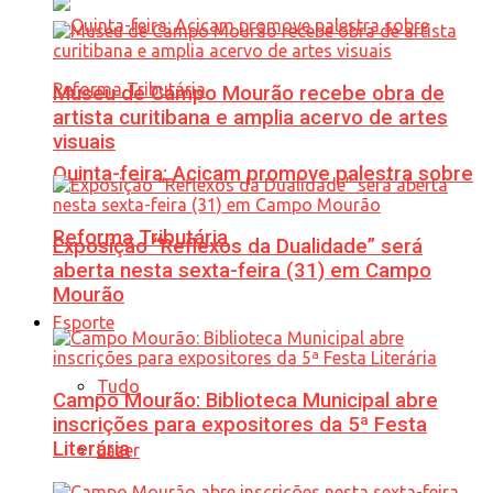
Museu de Campo Mourão recebe obra de
artista curitibana e amplia acervo de artes
visuais
Quinta-feira: Acicam promove palestra sobre
Reforma Tributária
Exposição “Reflexos da Dualidade” será
aberta nesta sexta-feira (31) em Campo
Mourão
Esporte
Tudo
Campo Mourão: Biblioteca Municipal abre
inscrições para expositores da 5ª Festa
Literária
Lazer