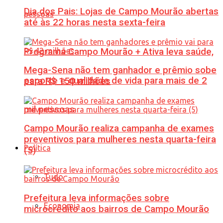
Dia dos Pais: Lojas de Campo Mourão abertas
até às 22 horas nesta sexta-feira
Programa Campo Mourão + Ativa leva saúde,
Mega-Sena não tem ganhador e prêmio sobe
esporte e qualidade de vida para mais de 2
para R$ 150 milhões
mil pessoas
Campo Mourão realiza campanha de exames
preventivos para mulheres nesta quarta-feira
Política
(5)
Tudo
Prefeitura leva informações sobre
Economia
microcrédito aos bairros de Campo Mourão