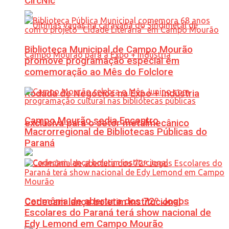
CircNic
Biblioteca Municipal de Campo Mourão
promove programação especial em
comemoração ao Mês do Folclore
Rodada de Negócios na Expo + Indústria
Campo Mourão sedia Encontro
exclusiva para o setor metalmecânico
Macrorregional de Bibliotecas Públicas do
Paraná
Cerimônia de abertura dos 72º Jogos
Codecam lança boletim institucional
Escolares do Paraná terá show nacional de
Edy Lemond em Campo Mourão