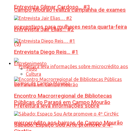
Entrevista Gilmar Cardoso… #3
Campo Mourão realiza campanha de exames
preventivos para mulheres nesta quarta-feira
Entrevista Jair Elias… #2
(5)
Entrevista Diego Reis… #1
Entretenimento
Tudo
Cultura
Encontro Macrorregional de Bibliotecas
Públicas do Paraná em Campo Mourão
Prefeitura leva informações sobre
microcrédito aos bairros de Campo Mourão
Sábado: Espaço Sou Arte promove o 4º