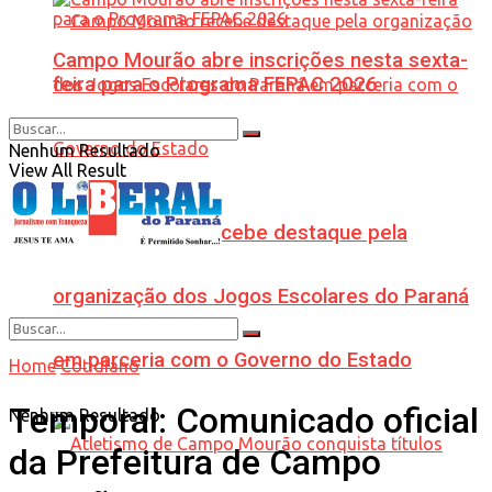
Campo Mourão abre inscrições nesta sexta-
feira para o Programa FEPAC 2026
Nenhum Resultado
View All Result
Campo Mourão recebe destaque pela
organização dos Jogos Escolares do Paraná
em parceria com o Governo do Estado
Home
Cotidiano
Temporal: Comunicado oficial
Nenhum Resultado
da Prefeitura de Campo