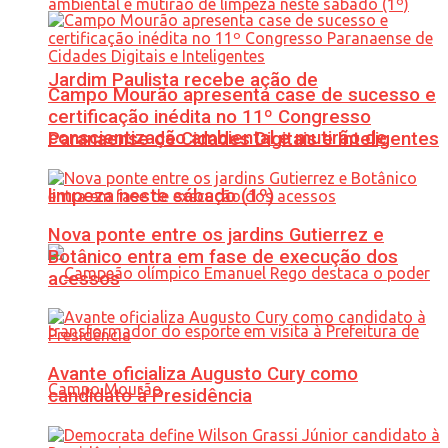
Jardim Paulista recebe ação de
Campo Mourão apresenta case de sucesso e
certificação inédita no 11º Congresso
conscientização ambiental e mutirão de
Paranaense de Cidades Digitais e Inteligentes
limpeza neste sábado (1º)
Nova ponte entre os jardins Gutierrez e
Botânico entra em fase de execução dos
acessos
Avante oficializa Augusto Cury como
candidato à Presidência