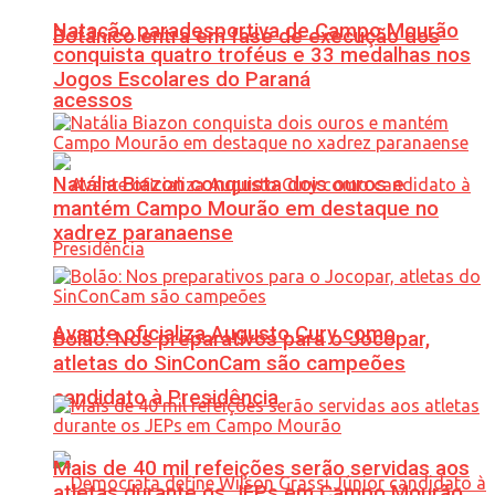
Natação paradesportiva de Campo Mourão
Botânico entra em fase de execução dos
conquista quatro troféus e 33 medalhas nos
Jogos Escolares do Paraná
acessos
Natália Biazon conquista dois ouros e
mantém Campo Mourão em destaque no
xadrez paranaense
Avante oficializa Augusto Cury como
Bolão: Nos preparativos para o Jocopar,
atletas do SinConCam são campeões
candidato à Presidência
Mais de 40 mil refeições serão servidas aos
atletas durante os JEPs em Campo Mourão