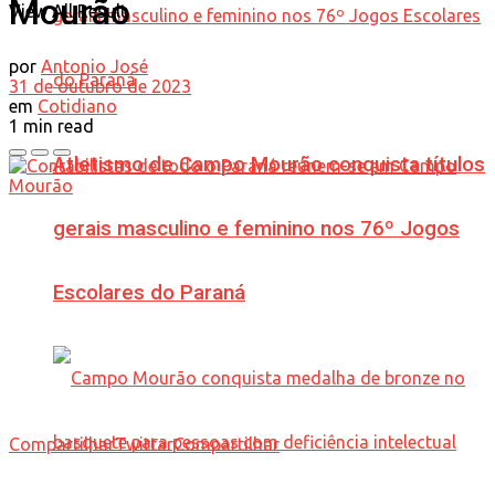
Mourão
View All Result
por
Antonio José
31 de outubro de 2023
em
Cotidiano
1 min read
Atletismo de Campo Mourão conquista títulos
gerais masculino e feminino nos 76º Jogos
Escolares do Paraná
Compartilhar
Twittar
Compartilhar