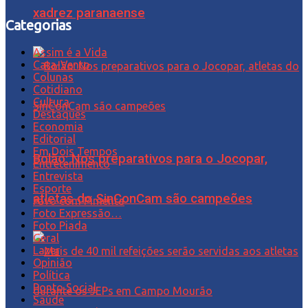
xadrez paranaense
Categorias
Assim é a Vida
Cata-Vento
Colunas
Cotidiano
Cultura
Destaques
Economia
Editorial
Em Dois Tempos
Bolão: Nos preparativos para o Jocopar,
Entretenimento
Entrevista
Esporte
atletas do SinConCam são campeões
Favo com Pimenta
Foto Expressão…
Foto Piada
Geral
Lazer
Opinião
Política
Ponto Social
Saúde