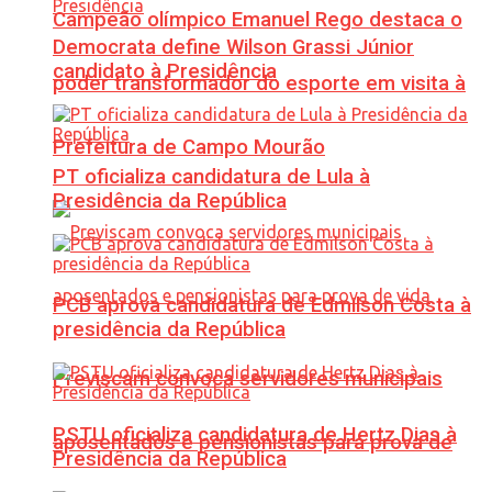
Campeão olímpico Emanuel Rego destaca o
Democrata define Wilson Grassi Júnior
candidato à Presidência
poder transformador do esporte em visita à
Prefeitura de Campo Mourão
PT oficializa candidatura de Lula à
Presidência da República
PCB aprova candidatura de Edmilson Costa à
presidência da República
Previscam convoca servidores municipais
PSTU oficializa candidatura de Hertz Dias à
aposentados e pensionistas para prova de
Presidência da República