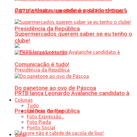
Carreta desce rua onde é proibido descer!
PSTU oficializa candidatura de Hertz Dias à
Presidência da República
Supermercados querem saber se eu tenho o
clube!
Comunicação é tudo!
Do panetone ao ovo de Páscoa
PRTB lança Leonardo Avalanche candidato à
Colunas
Tudo
Presidência da República
Em Dois Tempos
Foto Expressão...
Foto Piada
Ponto Social
Geral