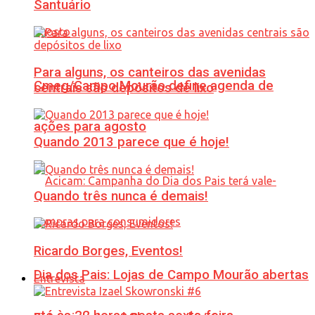
Santuário
Para alguns, os canteiros das avenidas
Cmeg/Campo Mourão define agenda de
centrais são depósitos de lixo
ações para agosto
Quando 2013 parece que é hoje!
Quando três nunca é demais!
Ricardo Borges, Eventos!
Dia dos Pais: Lojas de Campo Mourão abertas
Entrevista