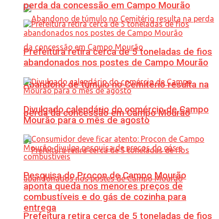
perda da concessão em Campo Mourão
Prefeitura retira cerca de 5 toneladas de fios
abandonados nos postes de Campo Mourão
Abandono de túmulo no Cemitério resulta na
Divulgado calendário do comércio de Campo
perda da concessão em Campo Mourão
Mourão para o mês de agosto
Pesquisa do Procon de Campo Mourão
aponta queda nos menores preços de
combustíveis e do gás de cozinha para
entrega
Prefeitura retira cerca de 5 toneladas de fios