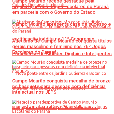
Campo Mourão recebe destaque pela
organização dos Jogos Escolares do Paraná
em parceria com o Governo do Estado
Campo Mourão apresenta case de sucesso e
certificação inédita no 11º Congresso
Atletismo de Campo Mourão conquista títulos
gerais masculino e feminino nos 76º Jogos
Escolares do Paraná
Paranaense de Cidades Digitais e Inteligentes
Campo Mourão conquista medalha de bronze
no basquete para pessoas com deficiência
intelectual nos JEPS
Nova ponte entre os jardins Gutierrez e