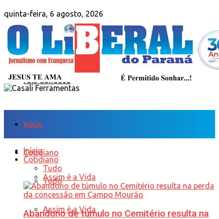
quinta-feira, 6 agosto, 2026
Sobre Nós
Anuncie
Fale Conosco
Início
Início
Cotidiano
Cotidiano
Tudo
Assim é a Vida
Tudo
Assim é a Vida
Abandono de túmulo no Cemitério resulta na