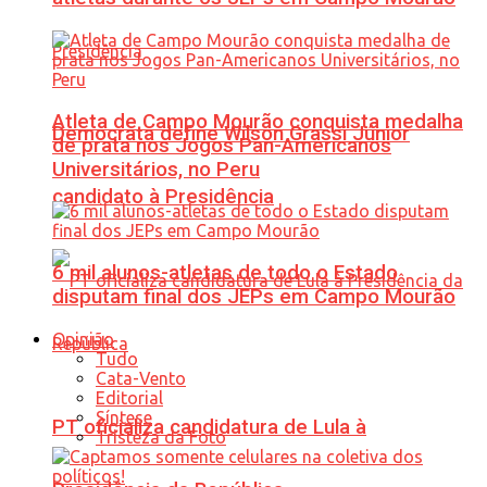
Atleta de Campo Mourão conquista medalha
Democrata define Wilson Grassi Júnior
de prata nos Jogos Pan-Americanos
Universitários, no Peru
candidato à Presidência
6 mil alunos-atletas de todo o Estado
disputam final dos JEPs em Campo Mourão
Opinião
Tudo
Cata-Vento
Editorial
Síntese
PT oficializa candidatura de Lula à
Tristeza da Foto