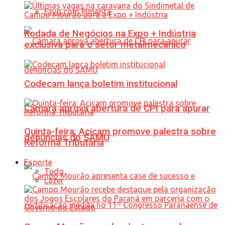
Favo com Pimenta
Rodada de Negócios na Expo + Indústria
exclusiva para o setor metalmecânico
Codecam lança boletim institucional
Câmara aprova abertura de CPI para apurar
Quinta-feira: Acicam promove palestra sobre
denúncias do SAMU
Reforma Tributária
Esporte
Tudo
Lazer