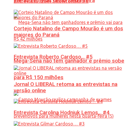
até às 22 horas nesta sexta-feira
Entrevista Izael Skowronski #6
Cortejo Natalino de Campo Mourão é um dos
maiores do Paraná
Entrevista Roberto Cardoso… #5
Mega-Sena não tem ganhador e prêmio sobe
para R$ 150 milhões
Jornal O LIBERAL retoma as entrevistas na
versão online
Entrevista Carolina Hodniuk Lemos… #4