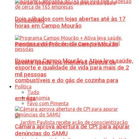
Dois sábados com lojas abertas até às 17
horas em Campo Mourão
Pesquisa do Procon de Campo Mourão
Programa Campo Mourão + Ativa leva saúde,
aponta queda nos menores preços de
esporte e qualidade de vida para mais de 2
mil pessoas
combustíveis e do gás de cozinha para
Política
Tudo
Economia
entrega
Favo com Pimenta
Câmara aprova abertura de CPI para apurar
denúncias do SAMU