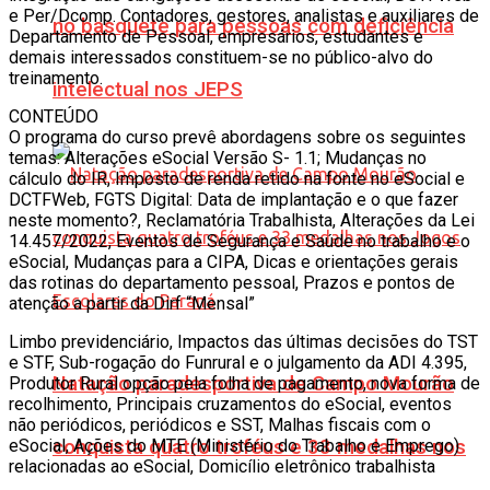
e Per/Dcomp. Contadores, gestores, analistas e auxiliares de
no basquete para pessoas com deficiência
Departamento de Pessoal, empresários, estudantes e
demais interessados constituem-se no público-alvo do
treinamento.
intelectual nos JEPS
CONTEÚDO
O programa do curso prevê abordagens sobre os seguintes
temas: Alterações eSocial Versão S- 1.1; Mudanças no
cálculo do IR, Imposto de renda retido na fonte no eSocial e
DCTFWeb, FGTS Digital: Data de implantação e o que fazer
neste momento?, Reclamatória Trabalhista, Alterações da Lei
14.457/2022, Eventos de Segurança e Saúde no trabalho e o
eSocial, Mudanças para a CIPA, Dicas e orientações gerais
das rotinas do departamento pessoal, Prazos e pontos de
atenção a partir da Dirf “Mensal”
Limbo previdenciário, Impactos das últimas decisões do TST
e STF, Sub-rogação do Funrural e o julgamento da ADI 4.395,
Natação paradesportiva de Campo Mourão
Produtor Rural opção pela folha de pagamento, nova forma de
recolhimento, Principais cruzamentos do eSocial, eventos
não periódicos, periódicos e SST, Malhas fiscais com o
eSocial, Ações do MTE (Ministério do Trabalho e Emprego)
conquista quatro troféus e 33 medalhas nos
relacionadas ao eSocial, Domicílio eletrônico trabalhista