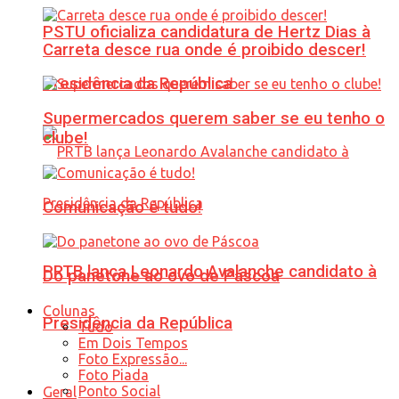
PSTU oficializa candidatura de Hertz Dias à
Carreta desce rua onde é proibido descer!
Presidência da República
Supermercados querem saber se eu tenho o
clube!
Comunicação é tudo!
PRTB lança Leonardo Avalanche candidato à
Do panetone ao ovo de Páscoa
Colunas
Presidência da República
Tudo
Em Dois Tempos
Foto Expressão...
Foto Piada
Ponto Social
Geral