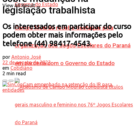
View All Result
legislação trabalhista
Os interessados em participar do curso
Campo Mourão recebe destaque pela
podem obter mais informações pelo
telefone (44) 98417-4543.
organização dos Jogos Escolares do Paraná
por
Antonio José
22 de agosto de 2023
em parceria com o Governo do Estado
em
Cotidiano
2 min read