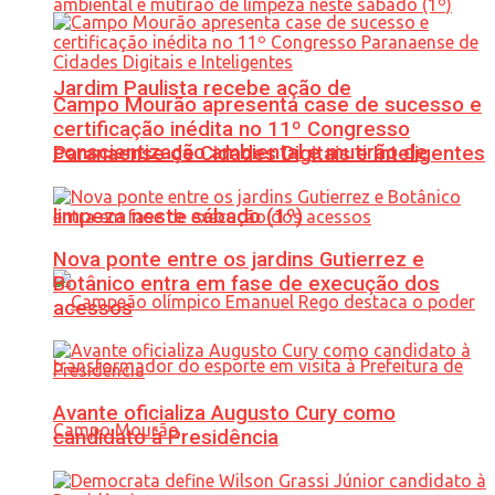
Jardim Paulista recebe ação de
Campo Mourão apresenta case de sucesso e
certificação inédita no 11º Congresso
conscientização ambiental e mutirão de
Paranaense de Cidades Digitais e Inteligentes
limpeza neste sábado (1º)
Nova ponte entre os jardins Gutierrez e
Botânico entra em fase de execução dos
acessos
Avante oficializa Augusto Cury como
candidato à Presidência