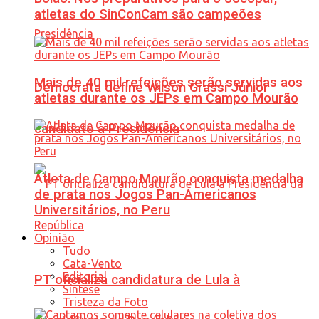
atletas do SinConCam são campeões
Mais de 40 mil refeições serão servidas aos
Democrata define Wilson Grassi Júnior
atletas durante os JEPs em Campo Mourão
candidato à Presidência
Atleta de Campo Mourão conquista medalha
de prata nos Jogos Pan-Americanos
Universitários, no Peru
Opinião
Tudo
Cata-Vento
Editorial
PT oficializa candidatura de Lula à
Síntese
Tristeza da Foto