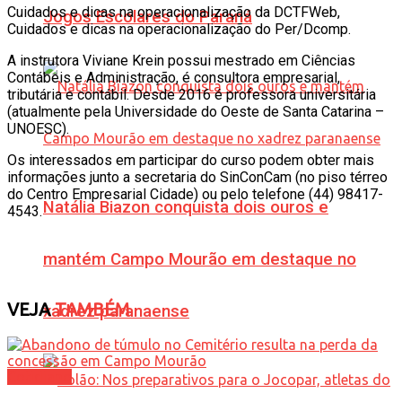
Cuidados e dicas na operacionalização da DCTFWeb,
Jogos Escolares do Paraná
Cuidados e dicas na operacionalização do Per/Dcomp.
A instrutora Viviane Krein possui mestrado em Ciências
Contábeis e Administração, é consultora empresarial,
tributária e contábil. Desde 2016 é professora universitária
(atualmente pela Universidade do Oeste de Santa Catarina –
UNOESC).
Os interessados em participar do curso podem obter mais
informações junto a secretaria do SinConCam (no piso térreo
do Centro Empresarial Cidade) ou pelo telefone (44) 98417-
Natália Biazon conquista dois ouros e
4543.
mantém Campo Mourão em destaque no
VEJA
TAMBÉM
xadrez paranaense
Cotidiano