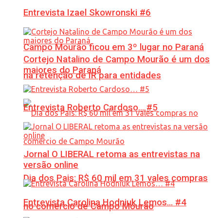
Entrevista Izael Skowronski #6
Campo Mourão ficou em 3º lugar no Paraná
Cortejo Natalino de Campo Mourão é um dos
maiores do Paraná
na retenção de IR para entidades
Entrevista Roberto Cardoso… #5
Jornal O LIBERAL retoma as entrevistas na
versão online
Dia dos Pais: R$ 60 mil em 31 vales compras
Entrevista Carolina Hodniuk Lemos… #4
no comércio de Campo Mourão