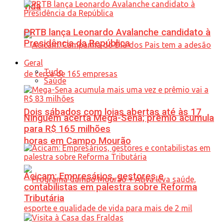
vida
PRTB lança Leonardo Avalanche candidato à
Presidência da República
Geral
Tudo
Saúde
Dois sábados com lojas abertas até às 17
Ninguém acerta Mega-Sena; prêmio acumula
para R$ 165 milhões
horas em Campo Mourão
Acicam: Empresários, gestores e
contabilistas em palestra sobre Reforma
Tributária