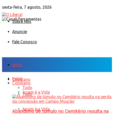
sexta-feira, 7 agosto, 2026
Sobre Nós
Anuncie
Fale Conosco
Início
Início
Cotidiano
Cotidiano
Tudo
Assim é a Vida
Tudo
Assim é a Vida
Abandono de túmulo no Cemitério resulta na