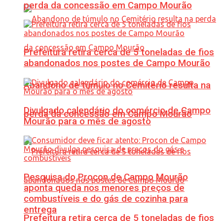
perda da concessão em Campo Mourão
Prefeitura retira cerca de 5 toneladas de fios
abandonados nos postes de Campo Mourão
Abandono de túmulo no Cemitério resulta na
Divulgado calendário do comércio de Campo
perda da concessão em Campo Mourão
Mourão para o mês de agosto
Pesquisa do Procon de Campo Mourão
aponta queda nos menores preços de
combustíveis e do gás de cozinha para
entrega
Prefeitura retira cerca de 5 toneladas de fios