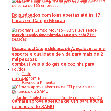
Dois sábados com lojas abertas até às 17
horas em Campo Mourão
Pesquisa do Procon de Campo Mourão
Programa Campo Mourão + Ativa leva saúde,
aponta queda nos menores preços de
esporte e qualidade de vida para mais de 2
mil pessoas
combustíveis e do gás de cozinha para
Política
Tudo
Economia
entrega
Favo com Pimenta
Câmara aprova abertura de CPI para apurar
denúncias do SAMU