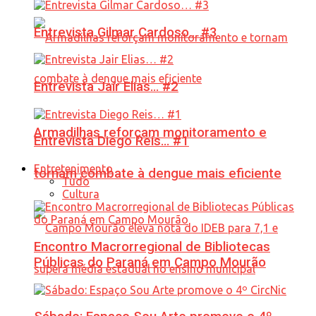
Entrevista Gilmar Cardoso… #3
Entrevista Jair Elias… #2
Armadilhas reforçam monitoramento e
Entrevista Diego Reis… #1
Entretenimento
tornam combate à dengue mais eficiente
Tudo
Cultura
Encontro Macrorregional de Bibliotecas
Públicas do Paraná em Campo Mourão