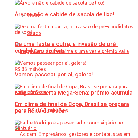
Árvore não é cabide de sacola de lixo!
Tudo
Saúde
De uma festa a outra, a invasão de pré-
candidatos de fora!
Vamos passear por aí, galera!
Ninguém acerta Mega-Sena; prêmio acumula
Em clima de final de Copa, Brasil se prepara
para R$ 165 milhões
para noite do Oscar