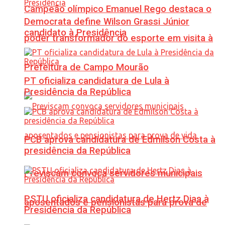
Campeão olímpico Emanuel Rego destaca o
Democrata define Wilson Grassi Júnior
candidato à Presidência
poder transformador do esporte em visita à
Prefeitura de Campo Mourão
PT oficializa candidatura de Lula à
Presidência da República
PCB aprova candidatura de Edmilson Costa à
presidência da República
Previscam convoca servidores municipais
PSTU oficializa candidatura de Hertz Dias à
aposentados e pensionistas para prova de
Presidência da República