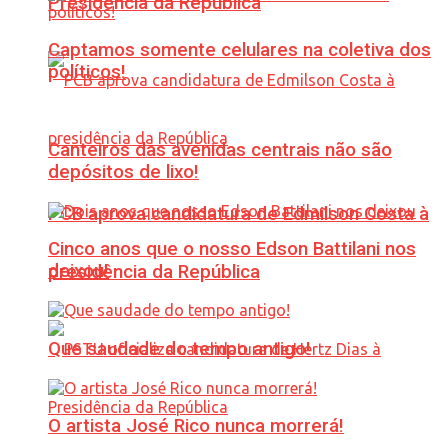
Presidência da República
Captamos somente celulares na coletiva dos
políticos!
Canteiros das avenidas centrais não são
depósitos de lixo!
PCB aprova candidatura de Edmilson Costa à
Cinco anos que o nosso Edson Battilani nos
deixou!
presidência da República
Que saudade do tempo antigo!
O artista José Rico nunca morrerá!