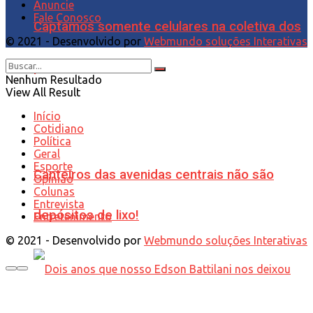
Anuncie
Fale Conosco
Captamos somente celulares na coletiva dos
© 2021 - Desenvolvido por
Webmundo soluções Interativas
políticos!
Nenhum Resultado
View All Result
Início
Cotidiano
Política
Geral
Esporte
Canteiros das avenidas centrais não são
Opinião
Colunas
Entrevista
depósitos de lixo!
Entretenimento
© 2021 - Desenvolvido por
Webmundo soluções Interativas