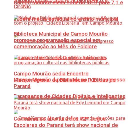
Sábado: Espaço Sou Arte promove o 4º
Campo Mourão eleva nota do IDEB para 7,1 e
CircNic
supera média estadual no ensino municipal
Biblioteca Municipal de Campo Mourão
promove programação especial em
comemoração ao Mês do Folclore
Campo Mourão sedia Encontro
Campo Mourão é premiada no 11º Congresso
Macrorregional de Bibliotecas Públicas do
Paraná
Paranaense de Cidades Digitais e Inteligentes
Cerimônia de abertura dos 72º Jogos
Escolares do Paraná terá show nacional de