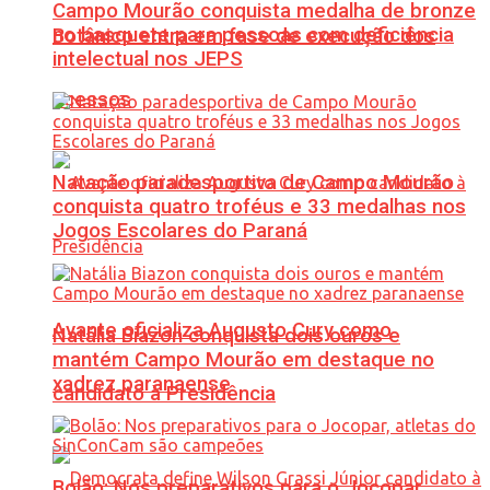
Campo Mourão conquista medalha de bronze
no basquete para pessoas com deficiência
Botânico entra em fase de execução dos
intelectual nos JEPS
acessos
Natação paradesportiva de Campo Mourão
conquista quatro troféus e 33 medalhas nos
Jogos Escolares do Paraná
Avante oficializa Augusto Cury como
Natália Biazon conquista dois ouros e
mantém Campo Mourão em destaque no
xadrez paranaense
candidato à Presidência
Bolão: Nos preparativos para o Jocopar,