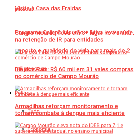
Visita à Casa das Fraldas
Programa Campo Mourão + Ativa leva saúde,
Campo Mourão ficou em 3º lugar no Paraná
na retenção de IR para entidades
esporte e qualidade de vida para mais de 2
mil pessoas
Dia dos Pais: R$ 60 mil em 31 vales compras
no comércio de Campo Mourão
Política
Armadilhas reforçam monitoramento e
Tudo
tornam combate à dengue mais eficiente
Economia