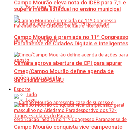
Campo Mourão eleva nota do IDEB para 7,1 e
Favo com Pimenta
supera média estadual no ensino municipal
Campo Mourão é premiada no 11º Congresso
Paranaense de Cidades Digitais e Inteligentes
Câmara aprova abertura de CPI para apurar
Cmeg/Campo Mourão define agenda de
ações para agosto
denúncias do SAMU
Esporte
Tudo
Lazer
Campo Mourão conquista vice-campeonato