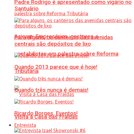
Padre Rodrigo é apresentado como vigário no
Santuário
Acicam: Empresários, gestores e
Para alguns, os canteiros das avenidas
centrais são depósitos de lixo
contabilistas em palestra sobre Reforma
Quando 2013 parece que é hoje!
Tributária
Quando três nunca é demais!
Ricardo Borges, Eventos!
Visita à Casa das Fraldas
Entrevista