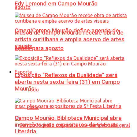
Edy Lemond em Campo Mourão
Cmeg/Campo Mourão define agenda de
Museu de Campo Mourão recebe obra de
artista curitibana e amplia acervo de artes
visuais
ações para agosto
Esporte
Exposição “Reflexos da Dualidade” será
aberta nesta sexta-feira (31) em Campo
Mourão
Tudo
Lazer
Campo Mourão: Biblioteca Municipal abre
inscrições para expositores da 5ª Festa
Literária