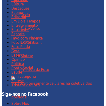
Opinião
Cultura
Destaques
Economia
Tudo
Editorial
Em Dois Tempos
Entretenimento
Cata-Vento
Entrevista
Esporte
Favo com Pimenta
Editorial
Foto Expressão…
Foto Piada
Geral
Lazer
Síntese
Opinião
Política
Ponto Social
Tristeza da Foto
Saúde
Sem categoria
Síntese
Tristeza da Foto
Siga-nos no Facebook
Sobre Nós