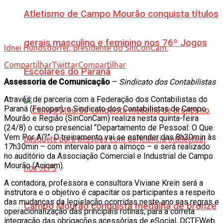
Atletismo de Campo Mourão conquista títulos
gerais masculino e feminino nos 76º Jogos
Idnei Hundsdorfer, presidente do SinConCam.
Compartilhar
Twittar
Compartilhar
Escolares do Paraná
Assessoria de Comunicação
–
Sindicato dos Contabilistas
Através de parceria com a Federação dos Contabilistas do
Paraná (Fecopar), o Sindicato dos Contabilistas de Campo
Mourão e Região (SinConCam) realiza nesta quinta-feira
(24/8) o curso presencial “Departamento de Pessoal: O Que
Vem Por Aí?”. O treinamento vai se estender das 8h30min às
17h30min – com intervalo para o almoço – e será realizado
no auditório da Associação Comercial e Industrial de Campo
Mourão (Acicam).
A contadora, professora e consultora Viviane Krein será a
instrutora e o objetivo é capacitar os participantes a respeito
das mudanças da legislação ocorridas neste ano nas regras e
Campo Mourão conquista medalha de bronze
operacionalização das principais rotinas, para a correta
integração das obrigações acessórias de eSocial, DCTFWeb