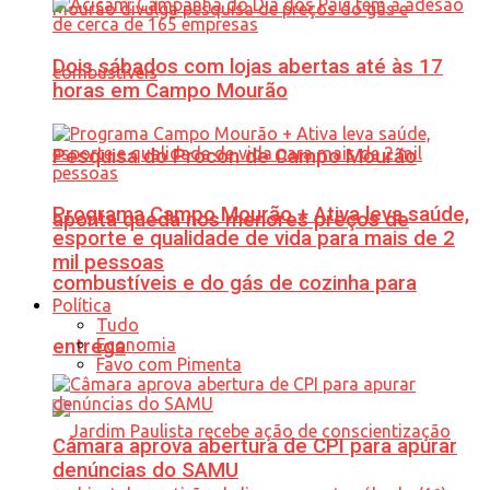
Dois sábados com lojas abertas até às 17
horas em Campo Mourão
Pesquisa do Procon de Campo Mourão
Programa Campo Mourão + Ativa leva saúde,
aponta queda nos menores preços de
esporte e qualidade de vida para mais de 2
mil pessoas
combustíveis e do gás de cozinha para
Política
Tudo
Economia
entrega
Favo com Pimenta
Câmara aprova abertura de CPI para apurar
denúncias do SAMU