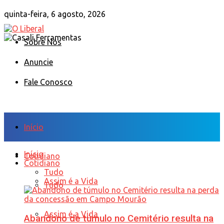
quinta-feira, 6 agosto, 2026
Sobre Nós
Anuncie
Fale Conosco
Início
Início
Cotidiano
Cotidiano
Tudo
Assim é a Vida
Tudo
Assim é a Vida
Abandono de túmulo no Cemitério resulta na