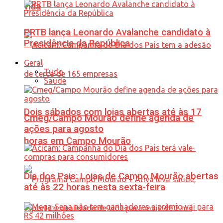
vida
PRTB lança Leonardo Avalanche candidato à
Presidência da República
Geral
Tudo
Saúde
Dois sábados com lojas abertas até às 17
Cmeg/Campo Mourão define agenda de
ações para agosto
horas em Campo Mourão
Dia dos Pais: Lojas de Campo Mourão abertas
até às 22 horas nesta sexta-feira