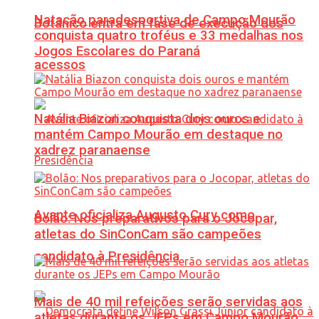
Natação paradesportiva de Campo Mourão
Botânico entra em fase de execução dos
conquista quatro troféus e 33 medalhas nos
Jogos Escolares do Paraná
acessos
Natália Biazon conquista dois ouros e
mantém Campo Mourão em destaque no
xadrez paranaense
Avante oficializa Augusto Cury como
Bolão: Nos preparativos para o Jocopar,
atletas do SinConCam são campeões
candidato à Presidência
Mais de 40 mil refeições serão servidas aos
atletas durante os JEPs em Campo Mourão