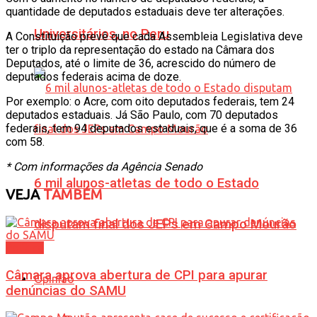
quantidade de deputados estaduais deve ter alterações.
Universitários, no Peru
A Constituição prevê que cada Assembleia Legislativa deve
ter o triplo da representação do estado na Câmara dos
Deputados, até o limite de 36, acrescido do número de
deputados federais acima de doze.
Por exemplo: o Acre, com oito deputados federais, tem 24
deputados estaduais. Já São Paulo, com 70 deputados
federais, tem 94 deputados estaduais, que é a soma de 36
com 58.
* Com informações da Agência Senado
6 mil alunos-atletas de todo o Estado
VEJA
TAMBÉM
disputam final dos JEPs em Campo Mourão
Política
Câmara aprova abertura de CPI para apurar
Opinião
denúncias do SAMU