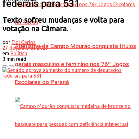
federais para 531
Texto sofreu mudanças e volta para
votação na Câmara.
por
Eloi Carlos
Atletismo de Campo Mourão conquista títulos
27 de junho de 2025
em
Política
3 min read
gerais masculino e feminino nos 76º Jogos
Escolares do Paraná