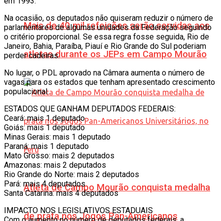
em 1993.
Na ocasião, os deputados não quiseram reduzir o número de
Mais de 40 mil refeições serão servidas aos
parlamentares de algumas unidades da Federação seguindo
o critério proporcional. Se essa regra fosse seguida, Rio de
Janeiro, Bahia, Paraíba, Piauí e Rio Grande do Sul poderiam
atletas durante os JEPs em Campo Mourão
perder cadeiras.
No lugar, o PDL aprovado na Câmara aumenta o número de
vagas para os estados que tenham apresentado crescimento
populacional.
ESTADOS QUE GANHAM DEPUTADOS FEDERAIS:
Ceará: mais 1 deputado
Goiás: mais 1 deputado
Minas Gerais: mais 1 deputado
Paraná: mais 1 deputado
Mato Grosso: mais 2 deputados
Amazonas: mais 2 deputados
Rio Grande do Norte: mais 2 deputados
Pará: mais 4 deputados
Atleta de Campo Mourão conquista medalha
Santa Catarina: mais 4 deputados
IMPACTO NOS LEGISLATIVOS ESTADUAIS
de prata nos Jogos Pan-Americanos
Com o aumento no número de deputados federais, a