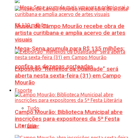
Museu de Campo Mourão recebe obra de
artista curitibana e amplia acervo de artes
visuais
Mega-Sena acumula para R$ 135 milhões;
confira as dezenas sorteadas
Exposição “Reflexos da Dualidade” será
aberta nesta sexta-feira (31) em Campo
Mourão
Esporte
Tudo
Campo Mourão: Biblioteca Municipal abre
inscrições para expositores da 5ª Festa
Literária
Lazer