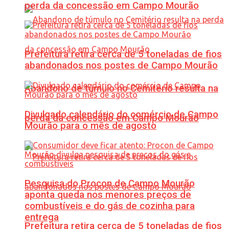
perda da concessão em Campo Mourão
Prefeitura retira cerca de 5 toneladas de fios
abandonados nos postes de Campo Mourão
Abandono de túmulo no Cemitério resulta na
Divulgado calendário do comércio de Campo
perda da concessão em Campo Mourão
Mourão para o mês de agosto
Pesquisa do Procon de Campo Mourão
aponta queda nos menores preços de
combustíveis e do gás de cozinha para
entrega
Prefeitura retira cerca de 5 toneladas de fios