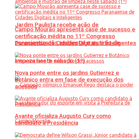
Jardim Paulista recebe ação de
Campo Mourão apresenta case de sucesso e
certificação inédita no 11º Congresso
conscientização ambiental e mutirão de
Paranaense de Cidades Digitais e Inteligentes
limpeza neste sábado (1º)
Nova ponte entre os jardins Gutierrez e
Botânico entra em fase de execução dos
acessos
Avante oficializa Augusto Cury como
candidato à Presidência