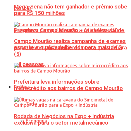
Mega-Sena não tem ganhador e prêmio sobe
para R$ 150 milhões
Programa Campo Mourão + Ativa leva saúde,
Campo Mourão realiza campanha de exames
esporte e qualidade de vida para mais de 2
preventivos para mulheres nesta quarta-feira
(5)
mil pessoas
Prefeitura leva informações sobre
Política
microcrédito aos bairros de Campo Mourão
Tudo
Rodada de Negócios na Expo + Indústria
Economia
exclusiva para o setor metalmecânico