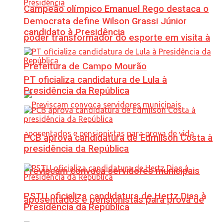
Campeão olímpico Emanuel Rego destaca o
Democrata define Wilson Grassi Júnior
candidato à Presidência
poder transformador do esporte em visita à
Prefeitura de Campo Mourão
PT oficializa candidatura de Lula à
Presidência da República
PCB aprova candidatura de Edmilson Costa à
presidência da República
Previscam convoca servidores municipais
PSTU oficializa candidatura de Hertz Dias à
aposentados e pensionistas para prova de
Presidência da República