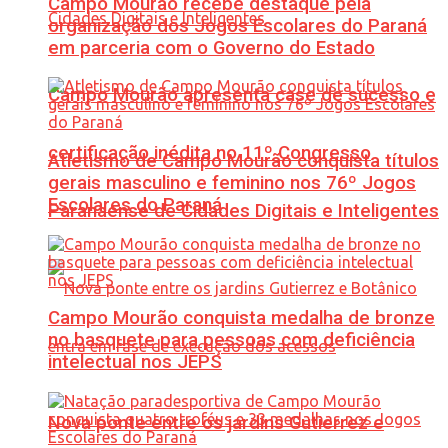
Campo Mourão recebe destaque pela
organização dos Jogos Escolares do Paraná
em parceria com o Governo do Estado
Campo Mourão apresenta case de sucesso e
certificação inédita no 11º Congresso
Atletismo de Campo Mourão conquista títulos
gerais masculino e feminino nos 76º Jogos
Escolares do Paraná
Paranaense de Cidades Digitais e Inteligentes
Campo Mourão conquista medalha de bronze
no basquete para pessoas com deficiência
intelectual nos JEPS
Nova ponte entre os jardins Gutierrez e