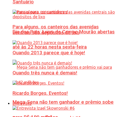
Santuário
Para alguns, os canteiros das avenidas
Dia dos Pais: Lojas de Campo Mourão abertas
centrais são depósitos de lixo
até às 22 horas nesta sexta-feira
Quando 2013 parece que é hoje!
Quando três nunca é demais!
Ricardo Borges, Eventos!
Mega-Sena não tem ganhador e prêmio sobe
Entrevista