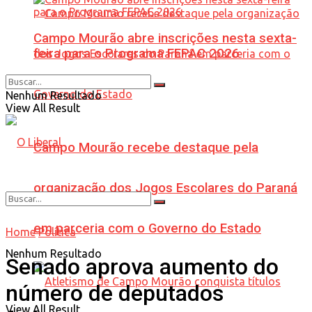
Campo Mourão abre inscrições nesta sexta-
feira para o Programa FEPAC 2026
Nenhum Resultado
View All Result
Campo Mourão recebe destaque pela
organização dos Jogos Escolares do Paraná
em parceria com o Governo do Estado
Home
Política
Nenhum Resultado
Senado aprova aumento do
número de deputados
View All Result