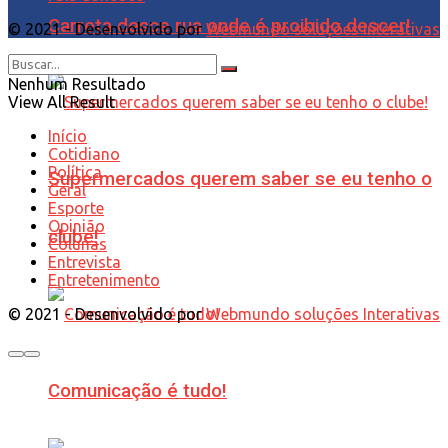
Carreta desce rua onde é proibido descer!
© 2021 - Desenvolvido por
Webmundo soluções Interativas
Nenhum Resultado
View All Result
Início
Cotidiano
Política
Supermercados querem saber se eu tenho o
Geral
Esporte
Opinião
clube!
Colunas
Entrevista
Entretenimento
© 2021 - Desenvolvido por
Webmundo soluções Interativas
Comunicação é tudo!