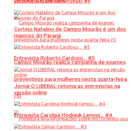
para R$ 150 milhões
Entrevista Izael Skowronski #6
Cortejo Natalino de Campo Mourão é um dos
maiores do Paraná
Entrevista Roberto Cardoso… #5
Campo Mourão realiza campanha de exames
preventivos para mulheres nesta quarta-feira
Jornal O LIBERAL retoma as entrevistas na
versão online
(5)
Entrevista Carolina Hodniuk Lemos… #4