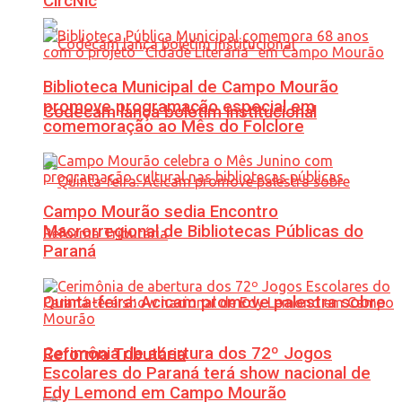
CircNic
Biblioteca Municipal de Campo Mourão
promove programação especial em
Codecam lança boletim institucional
comemoração ao Mês do Folclore
Campo Mourão sedia Encontro
Macrorregional de Bibliotecas Públicas do
Paraná
Quinta-feira: Acicam promove palestra sobre
Cerimônia de abertura dos 72º Jogos
Reforma Tributária
Escolares do Paraná terá show nacional de
Edy Lemond em Campo Mourão