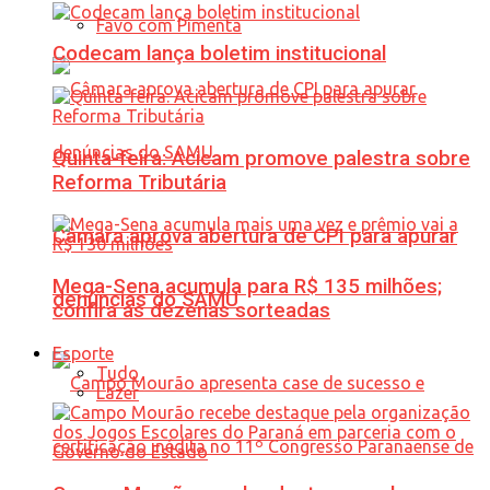
Favo com Pimenta
Codecam lança boletim institucional
Quinta-feira: Acicam promove palestra sobre
Reforma Tributária
Câmara aprova abertura de CPI para apurar
Mega-Sena acumula para R$ 135 milhões;
denúncias do SAMU
confira as dezenas sorteadas
Esporte
Tudo
Lazer