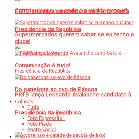
Carreta desce rua onde é proibido descer!
PSTU oficializa candidatura de Hertz Dias à
Presidência da República
Supermercados querem saber se eu tenho o
clube!
Comunicação é tudo!
Do panetone ao ovo de Páscoa
PRTB lança Leonardo Avalanche candidato à
Colunas
Tudo
Presidência da República
Em Dois Tempos
Foto Expressão...
Foto Piada
Ponto Social
Geral