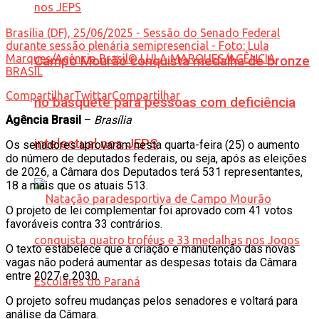
Brasília (DF), 25/06/2025 - Sessão do Senado Federal
durante sessão plenária semipresencial - Foto: Lula
Marques/Agência Brasil© LULA MARQUES/AGÊNCIA
Campo Mourão conquista medalha de bronze
BRASIL
Compartilhar
Twittar
Compartilhar
no basquete para pessoas com deficiência
Agência Brasil
–
Brasília
intelectual nos JEPS
Os senadores aprovaram nesta quarta-feira (25) o aumento
do número de deputados federais, ou seja, após as eleições
de 2026, a Câmara dos Deputados terá 531 representantes,
18 a mais que os atuais 513.
O projeto de lei complementar foi aprovado com 41 votos
favoráveis contra 33 contrários.
O texto estabelece que a criação e manutenção das novas
vagas não poderá aumentar as despesas totais da Câmara
entre 2027 e 2030.
O projeto sofreu mudanças pelos senadores e voltará para
análise da Câmara.