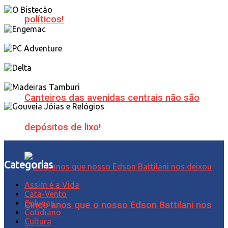
políticos!
Canteiros das avenidas centrais não são
depósitos de lixo!
Categorias
Assim é a Vida
Cata-Vento
Colunas
Cinco anos que o nosso Edson Battilani nos
Cotidiano
Cultura