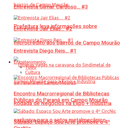
Entrevista Gilmar Cardoso… #3
Prefeitura leva informações sobre
Entrevista Jair Elias… #2
microcrédito aos bairros de Campo Mourão
Entrevista Diego Reis… #1
Entretenimento
Tudo
Cultura
Encontro Macrorregional de Bibliotecas
Públicas do Paraná em Campo Mourão
Rodada de Negócios na Expo + Indústria
exclusiva para o setor metalmecânico
Sábado: Espaço Sou Arte promove o 4º