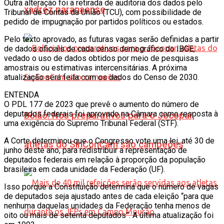
Outra alteração foi a retirada de auditoria dos dados pelo
xadrez paranaense
Tribunal de Contas da União (TCU), com possibilidade de
pedido de impugnação por partidos políticos ou estados.
Pelo texto aprovado, as futuras vagas serão definidas a partir
de dados oficiais de cada censo demográfico do IBGE,
vedado o uso de dados obtidos por meio de pesquisas
amostrais ou estimativas intercensitárias. A próxima
atualização será feita com os dados do Censo de 2030.
ENTENDA
O PDL 177 de 2023 que prevê o aumento do número de
deputados federais foi aprovado na Câmara como resposta à
Bolão: Nos preparativos para o Jocopar,
uma exigência do Supremo Tribunal Federal (STF).
A Corte determinou que o Congresso vote uma lei, até 30 de
atletas do SinConCam são campeões
junho deste ano, para redistribuir a representação de
deputados federais em relação à proporção da população
brasileira em cada unidade da Federação (UF).
Isso porque a Constituição determina que o número de vagas
de deputados seja ajustado antes de cada eleição “para que
nenhuma daquelas unidades da Federação tenha menos de
oito ou mais de setenta deputados”. A última atualização foi