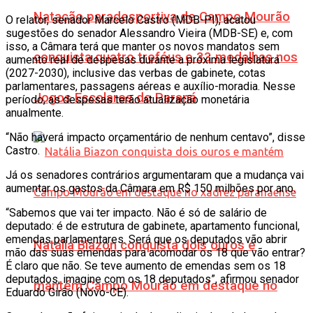
Natação paradesportiva de Campo Mourão
O relator, senador Marcelo Castro (MDB-PI), acatou
sugestões do senador Alessandro Vieira (MDB-SE) e, com
isso, a Câmara terá que manter os novos mandatos sem
conquista quatro troféus e 33 medalhas nos
aumento real de despesas durante a próxima legislatura
(2027-2030), inclusive das verbas de gabinete, cotas
parlamentares, passagens aéreas e auxílio-moradia. Nesse
Jogos Escolares do Paraná
período, as despesas terão atualização monetária
anualmente.
“Não haverá impacto orçamentário de nenhum centavo”, disse
Castro.
Já os senadores contrários argumentaram que a mudança vai
aumentar os gastos da Câmara em R$ 150 milhões por ano.
“Sabemos que vai ter impacto. Não é só de salário de
deputado: é de estrutura de gabinete, apartamento funcional,
emendas parlamentares. Será que os deputados vão abrir
Natália Biazon conquista dois ouros e
mão das suas emendas para acomodar os 18 que vão entrar?
É claro que não. Se teve aumento de emendas sem os 18
deputados, imagine com os 18 deputados”, afirmou senador
mantém Campo Mourão em destaque no
Eduardo Girão (Novo-CE).