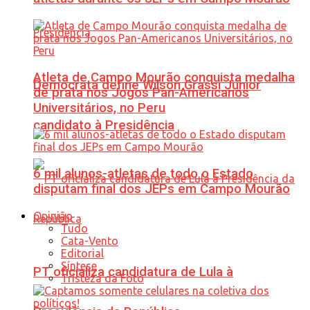
Atleta de Campo Mourão conquista medalha
Democrata define Wilson Grassi Júnior
de prata nos Jogos Pan-Americanos
Universitários, no Peru
candidato à Presidência
6 mil alunos-atletas de todo o Estado
disputam final dos JEPs em Campo Mourão
Opinião
Tudo
Cata-Vento
Editorial
Síntese
PT oficializa candidatura de Lula à
Tristeza da Foto