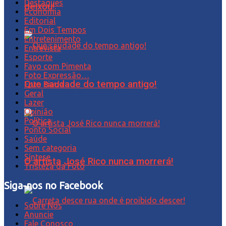
Destaques
deixou!
Economia
Editorial
Em Dois Tempos
Entretenimento
Entrevista
Esporte
Favo com Pimenta
Foto Expressão…
Que saudade do tempo antigo!
Foto Piada
Geral
Lazer
Opinião
Política
Ponto Social
Saúde
Sem categoria
Síntese
O artista José Rico nunca morrerá!
Tristeza da Foto
Siga-nos no Facebook
Sobre Nós
Anuncie
Fale Conosco