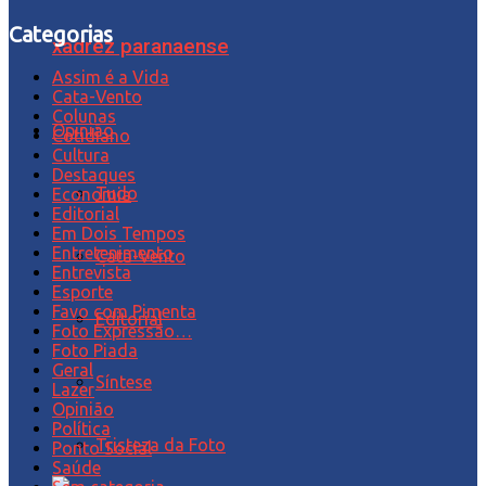
Categorias
xadrez paranaense
Assim é a Vida
Cata-Vento
Colunas
Opinião
Cotidiano
Cultura
Destaques
Tudo
Economia
Editorial
Em Dois Tempos
Entretenimento
Cata-Vento
Entrevista
Esporte
Favo com Pimenta
Editorial
Foto Expressão…
Foto Piada
Geral
Síntese
Lazer
Opinião
Política
Tristeza da Foto
Ponto Social
Saúde