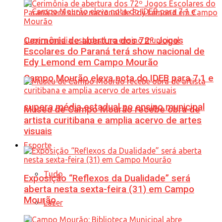
Cerimônia de abertura dos 72º Jogos
Escolares do Paraná terá show nacional de
Edy Lemond em Campo Mourão
Campo Mourão eleva nota do IDEB para 7,1 e
supera média estadual no ensino municipal
Museu de Campo Mourão recebe obra de
artista curitibana e amplia acervo de artes
visuais
Esporte
Tudo
Exposição “Reflexos da Dualidade” será
aberta nesta sexta-feira (31) em Campo
Mourão
Lazer