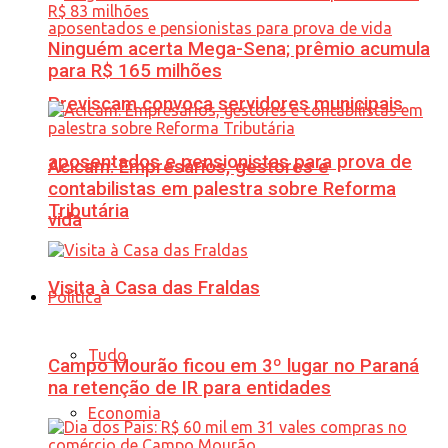
Ninguém acerta Mega-Sena; prêmio acumula
para R$ 165 milhões
Previscam convoca servidores municipais
aposentados e pensionistas para prova de
Acicam: Empresários, gestores e
contabilistas em palestra sobre Reforma
Tributária
vida
Visita à Casa das Fraldas
Política
Tudo
Campo Mourão ficou em 3º lugar no Paraná
na retenção de IR para entidades
Economia