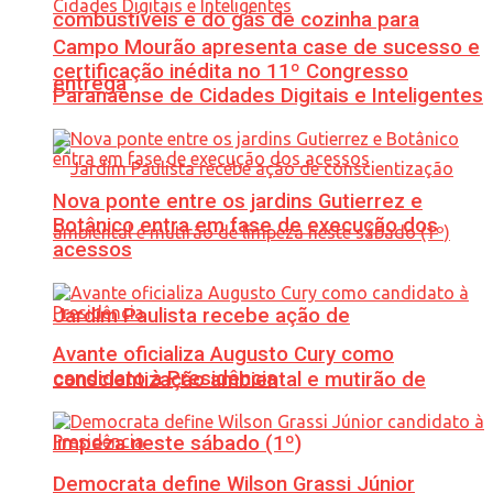
combustíveis e do gás de cozinha para
Campo Mourão apresenta case de sucesso e
certificação inédita no 11º Congresso
entrega
Paranaense de Cidades Digitais e Inteligentes
Nova ponte entre os jardins Gutierrez e
Botânico entra em fase de execução dos
acessos
Jardim Paulista recebe ação de
Avante oficializa Augusto Cury como
candidato à Presidência
conscientização ambiental e mutirão de
limpeza neste sábado (1º)
Democrata define Wilson Grassi Júnior