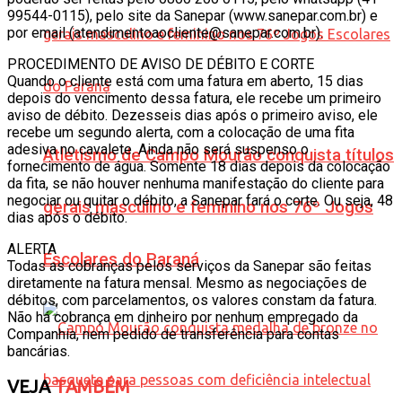
99544-0115), pelo site da Sanepar (www.sanepar.com.br) e
por email (atendimentoaocliente@sanepar.com.br).
PROCEDIMENTO DE AVISO DE DÉBITO E CORTE
Quando o cliente está com uma fatura em aberto, 15 dias
depois do vencimento dessa fatura, ele recebe um primeiro
aviso de débito. Dezesseis dias após o primeiro aviso, ele
recebe um segundo alerta, com a colocação de uma fita
adesiva no cavalete. Ainda não será suspenso o
Atletismo de Campo Mourão conquista títulos
fornecimento de água. Somente 18 dias depois da colocação
da fita, se não houver nenhuma manifestação do cliente para
negociar ou quitar o débito, a Sanepar fará o corte. Ou seja, 48
gerais masculino e feminino nos 76º Jogos
dias após o débito.
ALERTA
Escolares do Paraná
Todas as cobranças pelos serviços da Sanepar são feitas
diretamente na fatura mensal. Mesmo as negociações de
débitos, com parcelamentos, os valores constam da fatura.
Não há cobrança em dinheiro por nenhum empregado da
Companhia, nem pedido de transferência para contas
bancárias.
VEJA
TAMBÉM