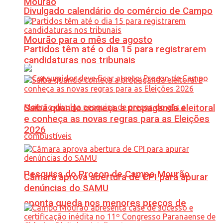
Mourão
Divulgado calendário do comércio de Campo
Mourão para o mês de agosto
Partidos têm até o dia 15 para registrarem
candidaturas nos tribunais
Saiba quando começa a propaganda eleitoral
e conheça as novas regras para as Eleições
2026
Pesquisa do Procon de Campo Mourão
Câmara aprova abertura de CPI para apurar
denúncias do SAMU
aponta queda nos menores preços de