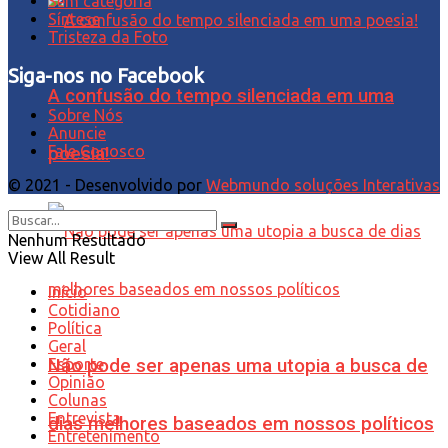
Sem categoria
Síntese
Tristeza da Foto
Siga-nos no Facebook
A confusão do tempo silenciada em uma
Sobre Nós
Anuncie
Fale Conosco
poesia!
© 2021 - Desenvolvido por
Webmundo soluções Interativas
Nenhum Resultado
View All Result
Início
Cotidiano
Política
Geral
Esporte
Não pode ser apenas uma utopia a busca de
Opinião
Colunas
Entrevista
dias melhores baseados em nossos políticos
Entretenimento