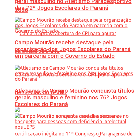
geral masculino no Atletismo Paradesportivo
dos 72º Jogos Escolares do Paraná
2026
Campo Mourão recebe destaque pela
organização dos Jogos Escolares do Paraná
em parceria com o Governo do Estado
Câmara aprova abertura de CPI para apurar
Atletismo de Campo Mourão conquista títulos
denúncias do SAMU
gerais masculino e feminino nos 76º Jogos
Escolares do Paraná