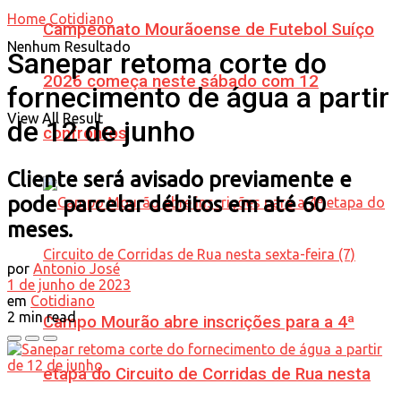
Home
Cotidiano
Campeonato Mourãoense de Futebol Suíço
Nenhum Resultado
Sanepar retoma corte do
2026 começa neste sábado com 12
fornecimento de água a partir
View All Result
de 12 de junho
confrontos
Cliente será avisado previamente e
pode parcelar débitos em até 60
meses.
por
Antonio José
1 de junho de 2023
em
Cotidiano
2 min read
Campo Mourão abre inscrições para a 4ª
etapa do Circuito de Corridas de Rua nesta