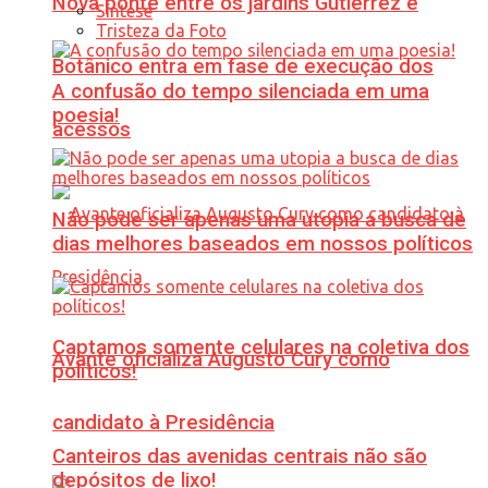
Nova ponte entre os jardins Gutierrez e
Síntese
Tristeza da Foto
Botânico entra em fase de execução dos
A confusão do tempo silenciada em uma
poesia!
acessos
Não pode ser apenas uma utopia a busca de
dias melhores baseados em nossos políticos
Captamos somente celulares na coletiva dos
Avante oficializa Augusto Cury como
políticos!
candidato à Presidência
Canteiros das avenidas centrais não são
depósitos de lixo!