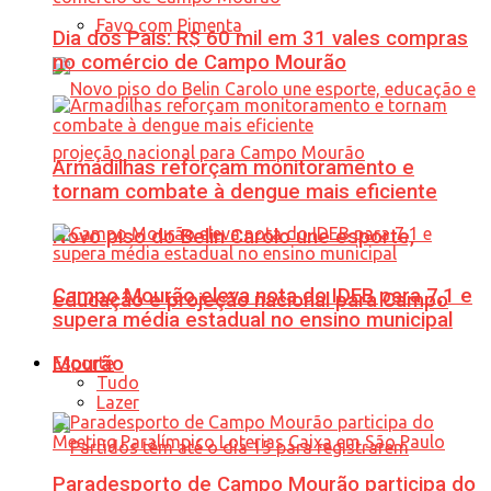
Favo com Pimenta
Dia dos Pais: R$ 60 mil em 31 vales compras
no comércio de Campo Mourão
Armadilhas reforçam monitoramento e
tornam combate à dengue mais eficiente
Novo piso do Belin Carolo une esporte,
Campo Mourão eleva nota do IDEB para 7,1 e
educação e projeção nacional para Campo
supera média estadual no ensino municipal
Mourão
Esporte
Tudo
Lazer
Paradesporto de Campo Mourão participa do