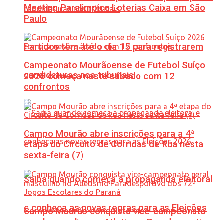
Meeting Paralímpico Loterias Caixa em São
Paulo
Partidos têm até o dia 15 para registrarem
Campeonato Mourãoense de Futebol Suíço
candidaturas nos tribunais
2026 começa neste sábado com 12
confrontos
Campo Mourão abre inscrições para a 4ª
etapa do Circuito de Corridas de Rua nesta
sexta-feira (7)
Saiba quando começa a propaganda eleitoral
e conheça as novas regras para as Eleições
Campo Mourão conquista vice-campeonato