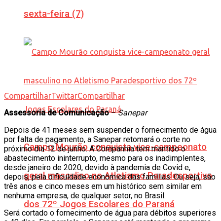
sexta-feira (7)
Compartilhar
Twittar
Compartilhar
Assessoria de Comunicação
–
Sanepar
Depois de 41 meses sem suspender o fornecimento de água
por falta de pagamento, a Sanepar retomará o corte no
Campo Mourão conquista vice-campeonato
próximo dia 12 de junho. A Companhia tem mantido o
abastecimento ininterrupto, mesmo para os inadimplentes,
desde janeiro de 2020, devido à pandemia de Covid e,
geral masculino no Atletismo Paradesportivo
depois, pela dificuldade econômica das famílias. Ou seja, são
três anos e cinco meses em um histórico sem similar em
nenhuma empresa, de qualquer setor, no Brasil.
dos 72º Jogos Escolares do Paraná
Será cortado o fornecimento de água para débitos superiores