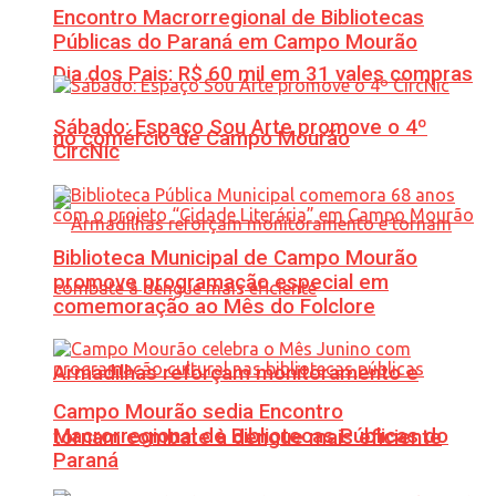
Encontro Macrorregional de Bibliotecas
Públicas do Paraná em Campo Mourão
Dia dos Pais: R$ 60 mil em 31 vales compras
Sábado: Espaço Sou Arte promove o 4º
no comércio de Campo Mourão
CircNic
Biblioteca Municipal de Campo Mourão
promove programação especial em
comemoração ao Mês do Folclore
Armadilhas reforçam monitoramento e
Campo Mourão sedia Encontro
Macrorregional de Bibliotecas Públicas do
tornam combate à dengue mais eficiente
Paraná