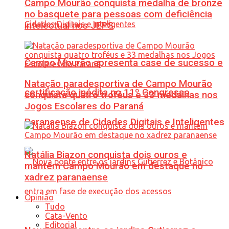
Campo Mourão conquista medalha de bronze
no basquete para pessoas com deficiência
intelectual nos JEPS
Campo Mourão apresenta case de sucesso e
Natação paradesportiva de Campo Mourão
certificação inédita no 11º Congresso
conquista quatro troféus e 33 medalhas nos
Jogos Escolares do Paraná
Paranaense de Cidades Digitais e Inteligentes
Natália Biazon conquista dois ouros e
mantém Campo Mourão em destaque no
xadrez paranaense
Opinião
Tudo
Cata-Vento
Editorial