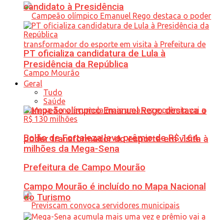
candidato à Presidência
PT oficializa candidatura de Lula à
Presidência da República
Geral
Tudo
Saúde
Campeão olímpico Emanuel Rego destaca o
Bolão de Fortaleza leva prêmio de R$ 164
poder transformador do esporte em visita à
milhões da Mega-Sena
Prefeitura de Campo Mourão
Campo Mourão é incluído no Mapa Nacional
do Turismo