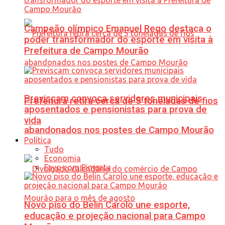
Campeão olímpico Emanuel Rego destaca o
poder transformador do esporte em visita à
Prefeitura de Campo Mourão
Previscam convoca servidores municipais
Prefeitura retira cerca de 5 toneladas de fios
aposentados e pensionistas para prova de
vida
abandonados nos postes de Campo Mourão
Política
Tudo
Economia
Favo com Pimenta
Novo piso do Belin Carolo une esporte,
educação e projeção nacional para Campo