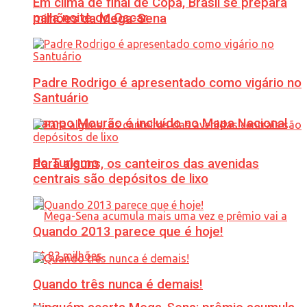
Em clima de final de Copa, Brasil se prepara
para noite do Oscar
milhões da Mega-Sena
Padre Rodrigo é apresentado como vigário no
Santuário
Campo Mourão é incluído no Mapa Nacional
do Turismo
Para alguns, os canteiros das avenidas
centrais são depósitos de lixo
Quando 2013 parece que é hoje!
Quando três nunca é demais!