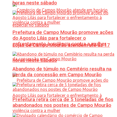
horas neste sábado
Prefeitura de Campo Mourão promove ações
do Agosto Lilás para fortalecer o
enfrentamento à violência contra a mulher
Lojas de Campo Mourão atendem até às 17
horas neste sábado
Abandono de túmulo no Cemitério resulta na
perda da concessão em Campo Mourão
Prefeitura retira cerca de 5 toneladas de fios
abandonados nos postes de Campo Mourão