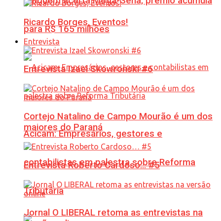
Ninguém acerta Mega-Sena; prêmio acumula
Ricardo Borges, Eventos!
para R$ 165 milhões
Entrevista
Entrevista Izael Skowronski #6
Cortejo Natalino de Campo Mourão é um dos
maiores do Paraná
Acicam: Empresários, gestores e
contabilistas em palestra sobre Reforma
Entrevista Roberto Cardoso… #5
Tributária
Jornal O LIBERAL retoma as entrevistas na