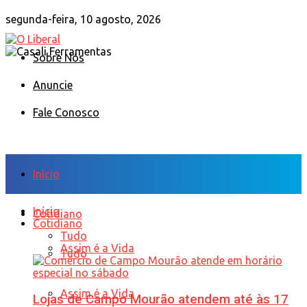
segunda-feira, 10 agosto, 2026
Sobre Nós
Anuncie
Fale Conosco
Início
Início
Cotidiano
Cotidiano
Tudo
Assim é a Vida
Tudo
Assim é a Vida
Lojas de Campo Mourão atendem até às 17