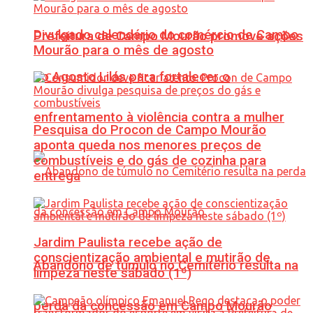
Divulgado calendário do comércio de Campo
Prefeitura de Campo Mourão promove ações
Mourão para o mês de agosto
do Agosto Lilás para fortalecer o
enfrentamento à violência contra a mulher
Pesquisa do Procon de Campo Mourão
aponta queda nos menores preços de
combustíveis e do gás de cozinha para
entrega
Jardim Paulista recebe ação de
conscientização ambiental e mutirão de
Abandono de túmulo no Cemitério resulta na
limpeza neste sábado (1º)
perda da concessão em Campo Mourão