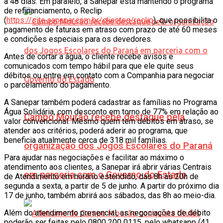
a 48 dias. Em paralelo, a Sanepar está mantendo o programa
de refinanciamento, o Reclip
(
https://site.sanepar.com.br/clientes/reclip
), que possibilita o
pagamento de faturas em atraso com prazo de até 60 meses
e condições especiais para os devedores.
Antes de cortar a água, o cliente recebe avisos e
comunicados com tempo hábil para que ele quite seus
débitos ou entre em contato com a Companhia para negociar
o parcelamento do pagamento.
A Sanepar também poderá cadastrar as famílias no Programa
Água Solidária, com desconto em torno de 77% em relação ao
Campo Mourão recebe destaque pela
valor convencional. Mesmo quem tem débitos em atraso, se
atender aos critérios, poderá aderir ao programa, que
beneficia atualmente cerca de 318 mil famílias.
organização dos Jogos Escolares do Paraná
Para ajudar nas negociações e facilitar ao máximo o
atendimento aos clientes, a Sanepar irá abrir várias Centrais
em parceria com o Governo do Estado
de Atendimento em horário estendido, das 8h às 20h de
segunda a sexta, a partir de 5 de junho. A partir do próximo dia
17 de junho, também abrirá aos sábados, das 8h ao meio-dia.
Além do atendimento presencial, as negociações de débito
poderão ser feitas pelo 0800 200 0115, pelo whatsapp (41