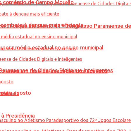
 no comércio de Campo Mourão
combate à dengue mais eficiente
tificação inédita no 11º Congresso Paranaense de C
upera média estadual no ensino municipal
ranaense de Cidades Digitais e Inteligentes
nico entra em fase de execução dos acessos
para agosto
 à Presidência