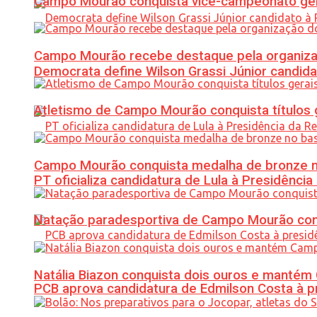
Campo Mourão conquista vice-campeonato gera
Campo Mourão recebe destaque pela organiza
Democrata define Wilson Grassi Júnior candida
Atletismo de Campo Mourão conquista títulos 
Campo Mourão conquista medalha de bronze no
PT oficializa candidatura de Lula à Presidência
Natação paradesportiva de Campo Mourão conq
Natália Biazon conquista dois ouros e mant
PCB aprova candidatura de Edmilson Costa à p