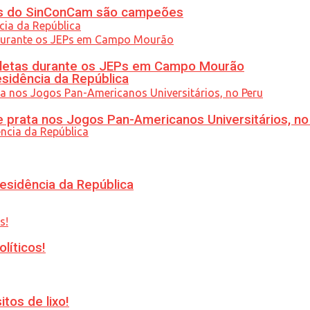
etas do SinConCam são campeões
atletas durante os JEPs em Campo Mourão
esidência da República
 prata nos Jogos Pan-Americanos Universitários, no
esidência da República
líticos!
tos de lixo!