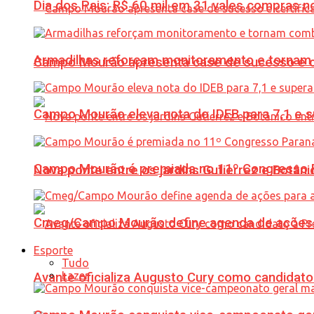
Dia dos Pais: R$ 60 mil em 31 vales compras
Armadilhas reforçam monitoramento e tornam 
Campo Mourão apresenta case de sucesso e cer
Campo Mourão eleva nota do IDEB para 7,1 e s
Campo Mourão é premiada no 11º Congresso Pa
Nova ponte entre os jardins Gutierrez e Botâ
Cmeg/Campo Mourão define agenda de ações 
Esporte
Tudo
Lazer
Avante oficializa Augusto Cury como candidato