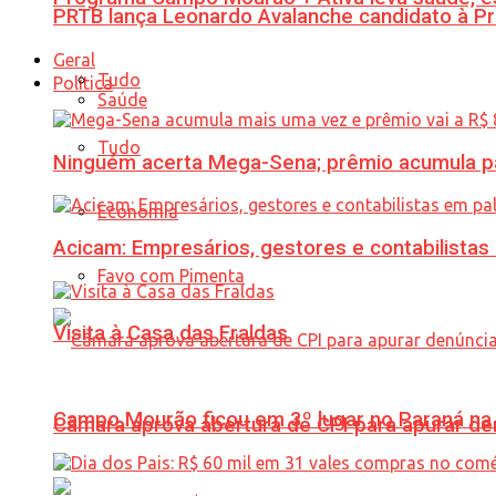
PRTB lança Leonardo Avalanche candidato à Pr
Geral
Tudo
Política
Saúde
Tudo
Ninguém acerta Mega-Sena; prêmio acumula p
Economia
Acicam: Empresários, gestores e contabilistas
Favo com Pimenta
Visita à Casa das Fraldas
Campo Mourão ficou em 3º lugar no Paraná na 
Câmara aprova abertura de CPI para apurar d