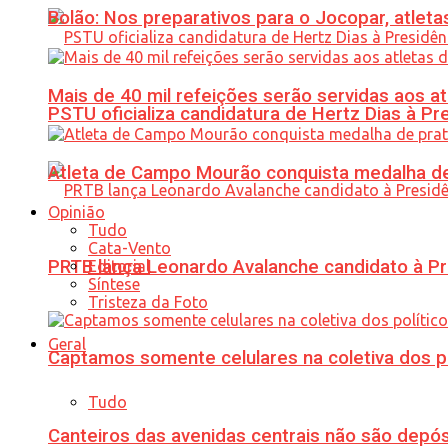
Bolão: Nos preparativos para o Jocopar, atl
Mais de 40 mil refeições serão servidas aos 
PSTU oficializa candidatura de Hertz Dias à Pr
Atleta de Campo Mourão conquista medalha de
Opinião
Tudo
Cata-Vento
PRTB lança Leonardo Avalanche candidato à Pr
Editorial
Síntese
Tristeza da Foto
Geral
Captamos somente celulares na coletiva dos po
Tudo
Canteiros das avenidas centrais não são depósi