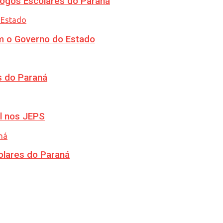
ogos Escolares do Paraná
m o Governo do Estado
s do Paraná
l nos JEPS
olares do Paraná