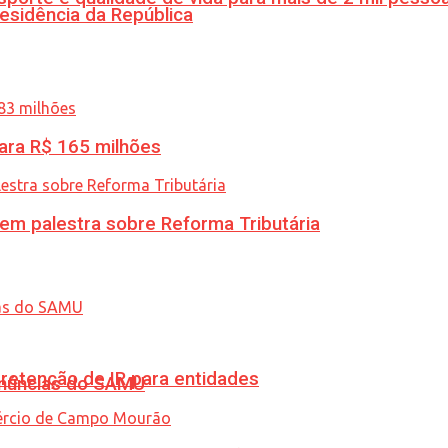
esidência da República
ara R$ 165 milhões
 em palestra sobre Reforma Tributária
retenção de IR para entidades
enúncias do SAMU