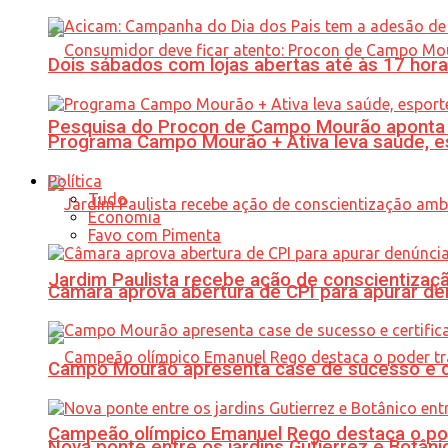
Dois sábados com lojas abertas até às 17 h
Pesquisa do Procon de Campo Mourão aponta 
Programa Campo Mourão + Ativa leva saúde, es
Política
Tudo
Economia
Favo com Pimenta
Jardim Paulista recebe ação de conscientizaç
Câmara aprova abertura de CPI para apurar d
Campo Mourão apresenta case de sucesso e cer
Campeão olímpico Emanuel Rego destaca o pod
Nova ponte entre os jardins Gutierrez e Botâ