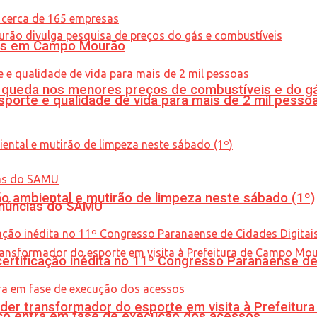
oras em Campo Mourão
queda nos menores preços de combustíveis e do gá
porte e qualidade de vida para mais de 2 mil pesso
ão ambiental e mutirão de limpeza neste sábado (1º)
enúncias do SAMU
tificação inédita no 11º Congresso Paranaense de C
er transformador do esporte em visita à Prefeitu
nico entra em fase de execução dos acessos