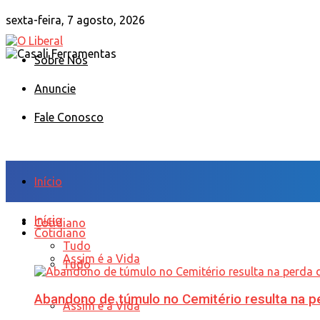
sexta-feira, 7 agosto, 2026
Sobre Nós
Anuncie
Fale Conosco
Início
Início
Cotidiano
Cotidiano
Tudo
Assim é a Vida
Tudo
Abandono de túmulo no Cemitério resulta na
Assim é a Vida