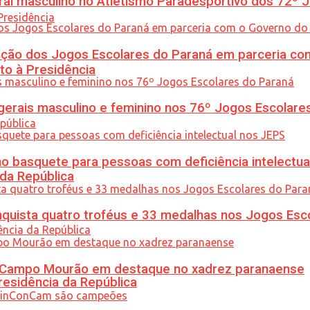
l masculino no Atletismo Paradesportivo dos 72º J
ção dos Jogos Escolares do Paraná em parceria co
to à Presidência
gerais masculino e feminino nos 76º Jogos Escolare
 basquete para pessoas com deficiência intelectua
 da República
uista quatro troféus e 33 medalhas nos Jogos Esc
ém Campo Mourão em destaque no xadrez paranaense
residência da República