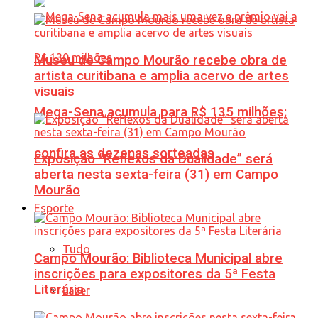
Museu de Campo Mourão recebe obra de
artista curitibana e amplia acervo de artes
visuais
Mega-Sena acumula para R$ 135 milhões;
confira as dezenas sorteadas
Exposição “Reflexos da Dualidade” será
aberta nesta sexta-feira (31) em Campo
Mourão
Esporte
Tudo
Campo Mourão: Biblioteca Municipal abre
inscrições para expositores da 5ª Festa
Literária
Lazer