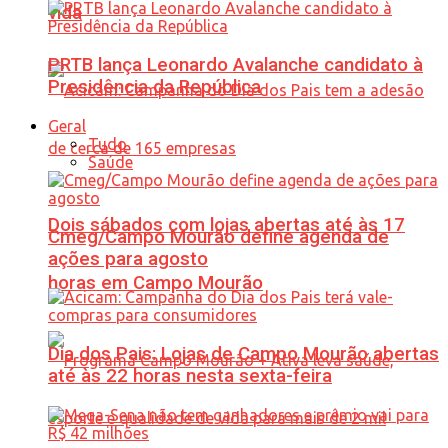
vida
PRTB lança Leonardo Avalanche candidato à
Presidência da República
Geral
Tudo
Saúde
Dois sábados com lojas abertas até às 17
Cmeg/Campo Mourão define agenda de
ações para agosto
horas em Campo Mourão
Dia dos Pais: Lojas de Campo Mourão abertas
até às 22 horas nesta sexta-feira