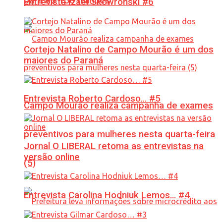
para R$ 150 milhões
Entrevista Izael Skowronski #6
Cortejo Natalino de Campo Mourão é um dos
maiores do Paraná
Entrevista Roberto Cardoso… #5
Campo Mourão realiza campanha de exames
preventivos para mulheres nesta quarta-feira
Jornal O LIBERAL retoma as entrevistas na
versão online
(5)
Entrevista Carolina Hodniuk Lemos… #4