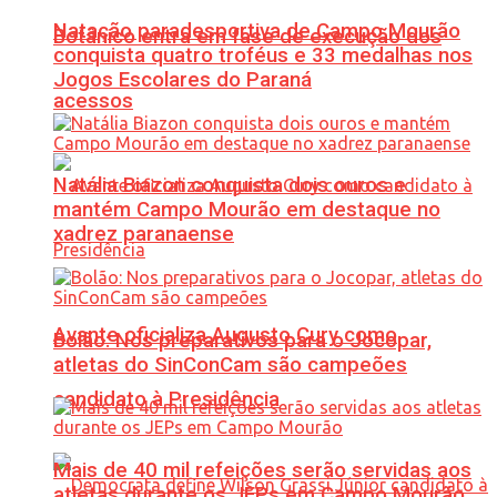
Natação paradesportiva de Campo Mourão
Botânico entra em fase de execução dos
conquista quatro troféus e 33 medalhas nos
Jogos Escolares do Paraná
acessos
Natália Biazon conquista dois ouros e
mantém Campo Mourão em destaque no
xadrez paranaense
Avante oficializa Augusto Cury como
Bolão: Nos preparativos para o Jocopar,
atletas do SinConCam são campeões
candidato à Presidência
Mais de 40 mil refeições serão servidas aos
atletas durante os JEPs em Campo Mourão