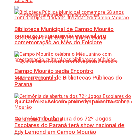
CircNic
Biblioteca Municipal de Campo Mourão
promove programação especial em
Codecam lança boletim institucional
comemoração ao Mês do Folclore
Campo Mourão sedia Encontro
Macrorregional de Bibliotecas Públicas do
Paraná
Quinta-feira: Acicam promove palestra sobre
Cerimônia de abertura dos 72º Jogos
Reforma Tributária
Escolares do Paraná terá show nacional de
Edy Lemond em Campo Mourão