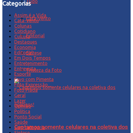
Tudo
Categorias
Assim é a Vida
Cata-Vento
Cata-Vento
Colunas
Cotidiano
Editorial
Cultura
Destaques
Economia
Editorial
Síntese
Em Dois Tempos
Entretenimento
Entrevista
Tristeza da Foto
Esporte
Favo com Pimenta
Foto Expressão…
Foto Piada
Geral
Lazer
Opinião
Política
Ponto Social
Saúde
Captamos somente celulares na coletiva dos
Sem categoria
Síntese