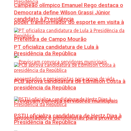
Campeão olímpico Emanuel Rego destaca o
Democrata define Wilson Grassi Júnior
candidato à Presidência
poder transformador do esporte em visita à
Prefeitura de Campo Mourão
PT oficializa candidatura de Lula à
Presidência da República
PCB aprova candidatura de Edmilson Costa à
presidência da República
Previscam convoca servidores municipais
PSTU oficializa candidatura de Hertz Dias à
aposentados e pensionistas para prova de
Presidência da República