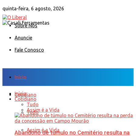
quinta-feira, 6 agosto, 2026
Sobre Nós
Anuncie
Fale Conosco
Início
Início
Cotidiano
Cotidiano
Tudo
Assim é a Vida
Tudo
Assim é a Vida
Abandono de túmulo no Cemitério resulta na