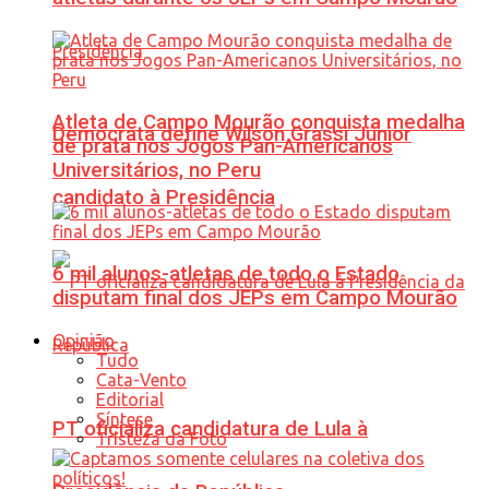
Atleta de Campo Mourão conquista medalha
Democrata define Wilson Grassi Júnior
de prata nos Jogos Pan-Americanos
Universitários, no Peru
candidato à Presidência
6 mil alunos-atletas de todo o Estado
disputam final dos JEPs em Campo Mourão
Opinião
Tudo
Cata-Vento
Editorial
Síntese
PT oficializa candidatura de Lula à
Tristeza da Foto