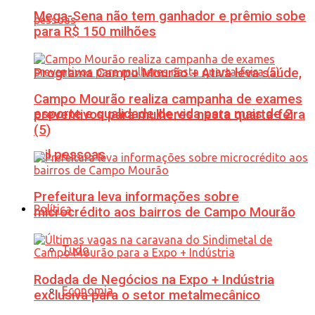
Mega-Sena não tem ganhador e prêmio sobe
para R$ 150 milhões
Programa Campo Mourão + Ativa leva saúde,
Campo Mourão realiza campanha de exames
esporte e qualidade de vida para mais de 2
preventivos para mulheres nesta quarta-feira
(5)
mil pessoas
Prefeitura leva informações sobre
Política
microcrédito aos bairros de Campo Mourão
Tudo
Rodada de Negócios na Expo + Indústria
Economia
exclusiva para o setor metalmecânico