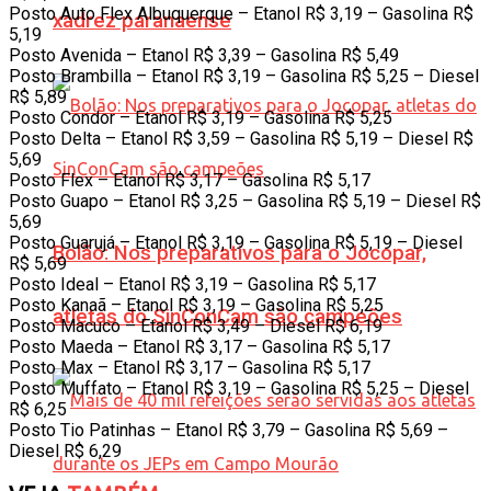
Posto Auto Flex Albuquerque – Etanol R$ 3,19 – Gasolina R$
xadrez paranaense
5,19
Posto Avenida – Etanol R$ 3,39 – Gasolina R$ 5,49
Posto Brambilla – Etanol R$ 3,19 – Gasolina R$ 5,25 – Diesel
R$ 5,89
Posto Condor – Etanol R$ 3,19 – Gasolina R$ 5,25
Posto Delta – Etanol R$ 3,59 – Gasolina R$ 5,19 – Diesel R$
5,69
Posto Flex – Etanol R$ 3,17 – Gasolina R$ 5,17
Posto Guapo – Etanol R$ 3,25 – Gasolina R$ 5,19 – Diesel R$
5,69
Posto Guarujá – Etanol R$ 3,19 – Gasolina R$ 5,19 – Diesel
Bolão: Nos preparativos para o Jocopar,
R$ 5,69
Posto Ideal – Etanol R$ 3,19 – Gasolina R$ 5,17
Posto Kanaã – Etanol R$ 3,19 – Gasolina R$ 5,25
atletas do SinConCam são campeões
Posto Macuco – Etanol R$ 3,49 – Diesel R$ 6,19
Posto Maeda – Etanol R$ 3,17 – Gasolina R$ 5,17
Posto Max – Etanol R$ 3,17 – Gasolina R$ 5,17
Posto Muffato – Etanol R$ 3,19 – Gasolina R$ 5,25 – Diesel
R$ 6,25
Posto Tio Patinhas – Etanol R$ 3,79 – Gasolina R$ 5,69 –
Diesel R$ 6,29