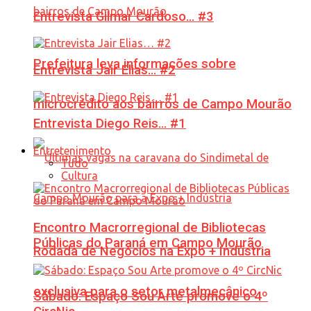
Entrevista Gilmar Cardoso… #3
Prefeitura leva informações sobre
Entrevista Jair Elias… #2
microcrédito aos bairros de Campo Mourão
Entrevista Diego Reis… #1
Entretenimento
Tudo
Cultura
Encontro Macrorregional de Bibliotecas
Públicas do Paraná em Campo Mourão
Rodada de Negócios na Expo + Indústria
exclusiva para o setor metalmecânico
Sábado: Espaço Sou Arte promove o 4º