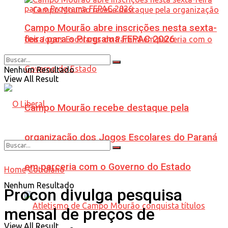
Campo Mourão abre inscrições nesta sexta-
feira para o Programa FEPAC 2026
Nenhum Resultado
View All Result
Campo Mourão recebe destaque pela
organização dos Jogos Escolares do Paraná
em parceria com o Governo do Estado
Home
Cotidiano
Nenhum Resultado
Procon divulga pesquisa
mensal de preços de
View All Result