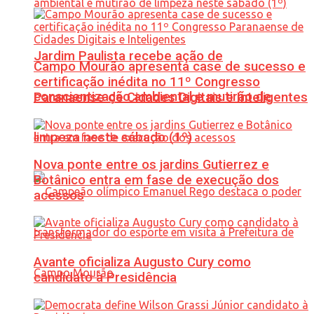
Jardim Paulista recebe ação de
Campo Mourão apresenta case de sucesso e
certificação inédita no 11º Congresso
conscientização ambiental e mutirão de
Paranaense de Cidades Digitais e Inteligentes
limpeza neste sábado (1º)
Nova ponte entre os jardins Gutierrez e
Botânico entra em fase de execução dos
acessos
Avante oficializa Augusto Cury como
candidato à Presidência