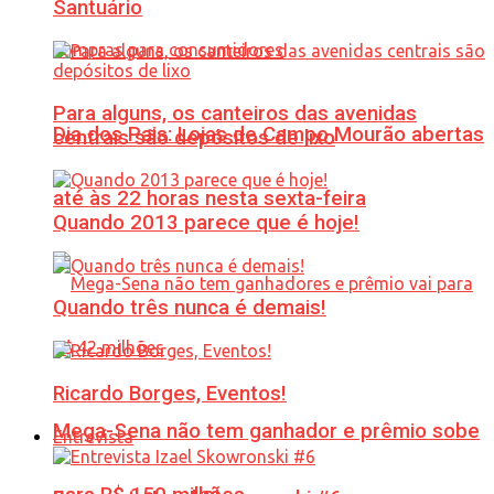
Santuário
Para alguns, os canteiros das avenidas
Dia dos Pais: Lojas de Campo Mourão abertas
centrais são depósitos de lixo
até às 22 horas nesta sexta-feira
Quando 2013 parece que é hoje!
Quando três nunca é demais!
Ricardo Borges, Eventos!
Mega-Sena não tem ganhador e prêmio sobe
Entrevista