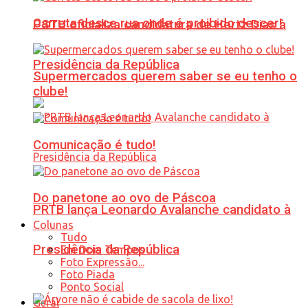
Carreta desce rua onde é proibido descer!
PSTU oficializa candidatura de Hertz Dias à
Presidência da República
Supermercados querem saber se eu tenho o
clube!
Comunicação é tudo!
Do panetone ao ovo de Páscoa
PRTB lança Leonardo Avalanche candidato à
Colunas
Tudo
Presidência da República
Em Dois Tempos
Foto Expressão...
Foto Piada
Ponto Social
Geral