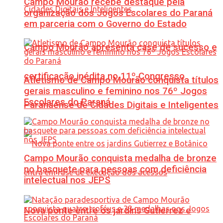
Campo Mourão recebe destaque pela
organização dos Jogos Escolares do Paraná
em parceria com o Governo do Estado
Campo Mourão apresenta case de sucesso e
certificação inédita no 11º Congresso
Atletismo de Campo Mourão conquista títulos
gerais masculino e feminino nos 76º Jogos
Escolares do Paraná
Paranaense de Cidades Digitais e Inteligentes
Campo Mourão conquista medalha de bronze
no basquete para pessoas com deficiência
intelectual nos JEPS
Nova ponte entre os jardins Gutierrez e