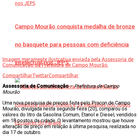
Campo Mourão conquista medalha de bronze
no basquete para pessoas com deficiência
Imagem meramente ilustrativa enviada pela Assessoria de
intelectual nos JEPS
Comunicação da Prefeitura de Campo Mourão.
Compartilhar
Twittar
Compartilhar
Assessoria de Comunicação
–
Prefeitura de Campo
Mourão
Uma nova pesquisa de preços feita pelo Procon de Campo
Mourão, divulgada nesta segunda-feira (20), comparou os
valores do litro da Gasolina Comum, Etanol e Diesel, vendidos
em 18 postos da cidade. O levantamento mostrou que houve
alteração de preço em relação à última pesquisa, realizada no
dia 17 de outubro.