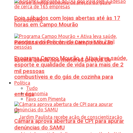
Dois sábados com lojas abertas até às 17
horas em Campo Mourão
Pesquisa do Procon de Campo Mourão
Programa Campo Mourão + Ativa leva saúde,
aponta queda nos menores preços de
esporte e qualidade de vida para mais de 2
mil pessoas
combustíveis e do gás de cozinha para
Política
Tudo
Economia
entrega
Favo com Pimenta
Câmara aprova abertura de CPI para apurar
denúncias do SAMU