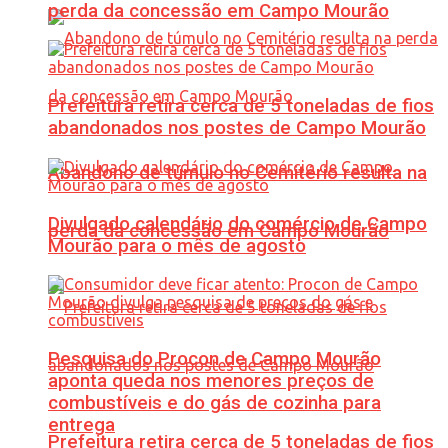
perda da concessão em Campo Mourão
Prefeitura retira cerca de 5 toneladas de fios
abandonados nos postes de Campo Mourão
Abandono de túmulo no Cemitério resulta na
Divulgado calendário do comércio de Campo
perda da concessão em Campo Mourão
Mourão para o mês de agosto
Pesquisa do Procon de Campo Mourão
aponta queda nos menores preços de
combustíveis e do gás de cozinha para
entrega
Prefeitura retira cerca de 5 toneladas de fios