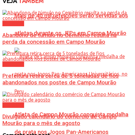
VEJA
TAMBÉM
Mais de 40 mil refeições serão servidas aos
Cotidiano
atletas durante os JEPs em Campo Mourão
Abandono de túmulo no Cemitério resulta na
perda da concessão em Campo Mourão
Cotidiano
Prefeitura retira cerca de 5 toneladas de fios
abandonados nos postes de Campo Mourão
Cotidiano
Atleta de Campo Mourão conquista medalha
Divulgado calendário do comércio de Campo
Mourão para o mês de agosto
de prata nos Jogos Pan-Americanos