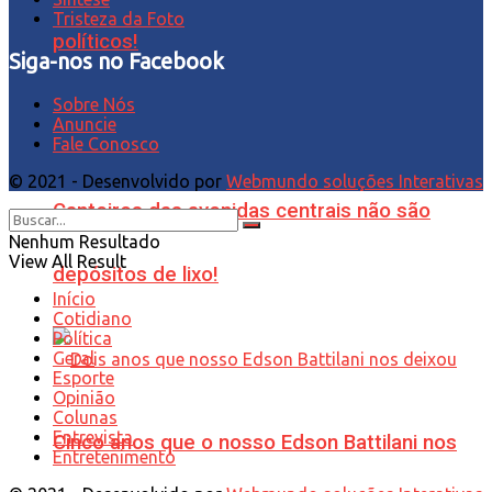
Tristeza da Foto
políticos!
Siga-nos no Facebook
Sobre Nós
Anuncie
Fale Conosco
© 2021 - Desenvolvido por
Webmundo soluções Interativas
Canteiros das avenidas centrais não são
Nenhum Resultado
View All Result
depósitos de lixo!
Início
Cotidiano
Política
Geral
Esporte
Opinião
Colunas
Entrevista
Cinco anos que o nosso Edson Battilani nos
Entretenimento