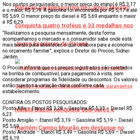
Nos postos pesquisados, o menor preço do etanol é R$ 3,17
Natação paradesportiva de Campo Mourão
e o maior, R$ 3,79. A gasolina foi encontrada por R$ 5,17 e até
R$ 5,69. O menor preço do diesel é R$ 5,69 enquanto o maior
é R$ 6,29.
conquista quatro troféus e 33 medalhas nos
“Realizamos a pesquisa mensalmente, desta forma
acompanhamos o mercado e o consumidor sabe onde está
Jogos Escolares do Paraná
mais barato para abastecer, o que colabora para a economia
no orçamento familiar”, explica o Diretor do Procon, Sidnei
Jardim.
O Procon informa que os preços registrados são coletados
na bomba de combustível, para pagamento à vista, sem
considerar programas de fidelidade ou descontos. Os valores
estão sujeitos a variação diária conforme cada
estabelecimento.
CONFIRA OS POSTOS PESQUISADOS:
Posto Alfa – Etanol R$ 3,28 – Gasolina R$ 5,33 – Diesel R$
Natália Biazon conquista dois ouros e
6,23
Posto Amigão – Etanol R$ 3,19 – Gasolina R$ 5,19 – Diesel
R$ 5,69
mantém Campo Mourão em destaque no
Posto Andrade – Etanol R$ 3,49 – Gasolina R$ 5,69 – Diesel
R$ 6,19