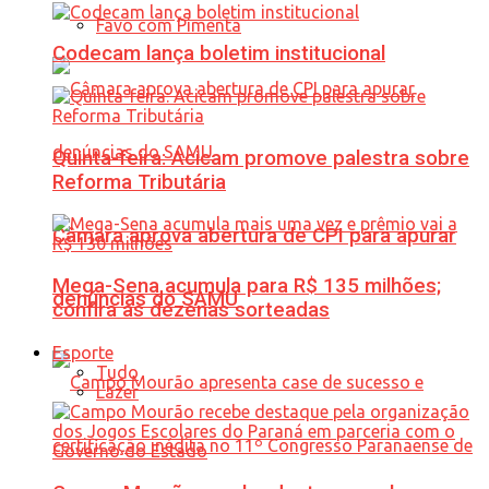
Favo com Pimenta
Codecam lança boletim institucional
Quinta-feira: Acicam promove palestra sobre
Reforma Tributária
Câmara aprova abertura de CPI para apurar
Mega-Sena acumula para R$ 135 milhões;
denúncias do SAMU
confira as dezenas sorteadas
Esporte
Tudo
Lazer