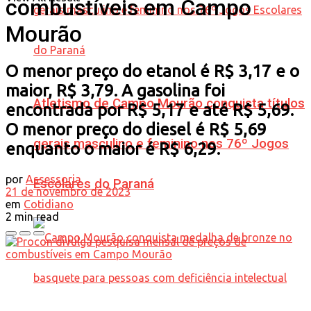
combustíveis em Campo
Mourão
O menor preço do etanol é R$ 3,17 e o
maior, R$ 3,79. A gasolina foi
Atletismo de Campo Mourão conquista títulos
encontrada por R$ 5,17 e até R$ 5,69.
O menor preço do diesel é R$ 5,69
gerais masculino e feminino nos 76º Jogos
enquanto o maior é R$ 6,29.
por
Assessoria
Escolares do Paraná
21 de novembro de 2023
em
Cotidiano
2 min read