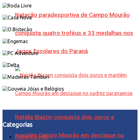
Natação paradesportiva de Campo Mourão
conquista quatro troféus e 33 medalhas nos
Jogos Escolares do Paraná
Natália Biazon conquista dois ouros e
Categorias
mantém Campo Mourão em destaque no
Assim é a Vida