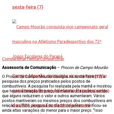
sexta-feira (7)
Compartilhar
Twittar
Compartilhar
Assessoria de Comunicação
–
Procon de Campo Mourão
Campo Mourão conquista vice-campeonato
O Procon de Campo Mourão divulgou na sexta-feira (17) a
pesquisa dos preços praticados pelos postos de
combustíveis. A pesquisa foi realizada pela manhã e mostrou
geral masculino no Atletismo Paradesportivo
que houve alteração do preço na maioria dos postos sendo
que alguns reduziram o valor e outros aumentaram. Vários
postos mantiveram os mesmos preços dos combustíveis em
dos 72º Jogos Escolares do Paraná
relação a última pesquisa do dia 23 de janeiro. Verificou-se
ainda altas variações do menor para o maior preço. “Isso