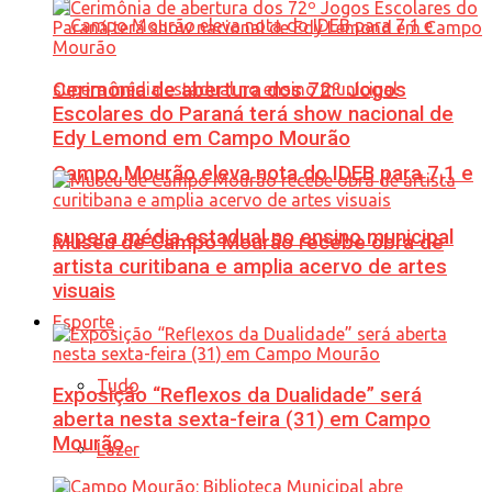
Cerimônia de abertura dos 72º Jogos
Escolares do Paraná terá show nacional de
Edy Lemond em Campo Mourão
Campo Mourão eleva nota do IDEB para 7,1 e
supera média estadual no ensino municipal
Museu de Campo Mourão recebe obra de
artista curitibana e amplia acervo de artes
visuais
Esporte
Tudo
Exposição “Reflexos da Dualidade” será
aberta nesta sexta-feira (31) em Campo
Mourão
Lazer