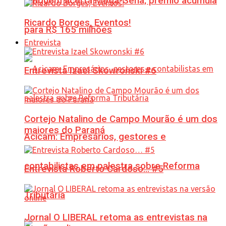
Ninguém acerta Mega-Sena; prêmio acumula
Ricardo Borges, Eventos!
para R$ 165 milhões
Entrevista
Entrevista Izael Skowronski #6
Cortejo Natalino de Campo Mourão é um dos
maiores do Paraná
Acicam: Empresários, gestores e
contabilistas em palestra sobre Reforma
Entrevista Roberto Cardoso… #5
Tributária
Jornal O LIBERAL retoma as entrevistas na