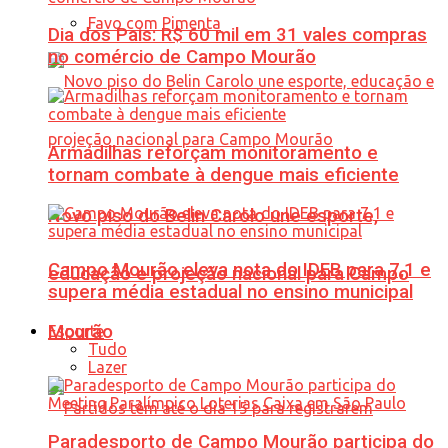
Favo com Pimenta
Dia dos Pais: R$ 60 mil em 31 vales compras
no comércio de Campo Mourão
Armadilhas reforçam monitoramento e
tornam combate à dengue mais eficiente
Novo piso do Belin Carolo une esporte,
Campo Mourão eleva nota do IDEB para 7,1 e
educação e projeção nacional para Campo
supera média estadual no ensino municipal
Mourão
Esporte
Tudo
Lazer
Paradesporto de Campo Mourão participa do