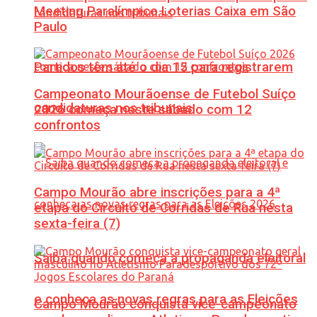
Meeting Paralímpico Loterias Caixa em São
Paulo
Partidos têm até o dia 15 para registrarem
Campeonato Mourãoense de Futebol Suíço
candidaturas nos tribunais
2026 começa neste sábado com 12
confrontos
Campo Mourão abre inscrições para a 4ª
etapa do Circuito de Corridas de Rua nesta
sexta-feira (7)
Saiba quando começa a propaganda eleitoral
e conheça as novas regras para as Eleições
Campo Mourão conquista vice-campeonato