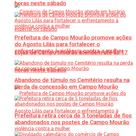
horas neste sábado
Prefeitura de Campo Mourão promove ações
do Agosto Lilás para fortalecer o
enfrentamento à violência contra a mulher
Lojas de Campo Mourão atendem até às 17
horas neste sábado
Abandono de túmulo no Cemitério resulta na
perda da concessão em Campo Mourão
Prefeitura retira cerca de 5 toneladas de fios
abandonados nos postes de Campo Mourão