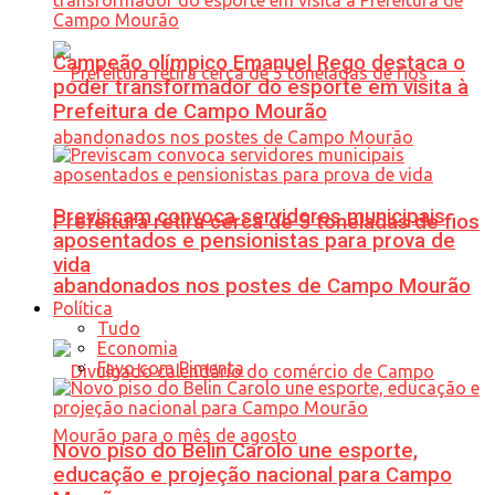
Campeão olímpico Emanuel Rego destaca o
poder transformador do esporte em visita à
Prefeitura de Campo Mourão
Previscam convoca servidores municipais
Prefeitura retira cerca de 5 toneladas de fios
aposentados e pensionistas para prova de
vida
abandonados nos postes de Campo Mourão
Política
Tudo
Economia
Favo com Pimenta
Novo piso do Belin Carolo une esporte,
educação e projeção nacional para Campo