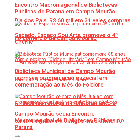
Encontro Macrorregional de Bibliotecas
Públicas do Paraná em Campo Mourão
Dia dos Pais: R$ 60 mil em 31 vales compras
Sábado: Espaço Sou Arte promove o 4º
no comércio de Campo Mourão
CircNic
Biblioteca Municipal de Campo Mourão
promove programação especial em
comemoração ao Mês do Folclore
Armadilhas reforçam monitoramento e
Campo Mourão sedia Encontro
Macrorregional de Bibliotecas Públicas do
tornam combate à dengue mais eficiente
Paraná