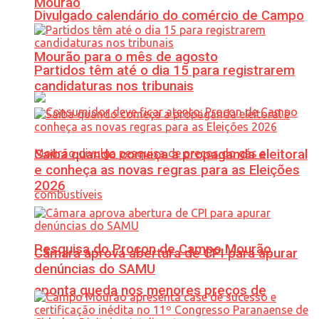
Mourão
Divulgado calendário do comércio de Campo
Mourão para o mês de agosto
Partidos têm até o dia 15 para registrarem
candidaturas nos tribunais
Saiba quando começa a propaganda eleitoral
e conheça as novas regras para as Eleições
2026
Pesquisa do Procon de Campo Mourão
Câmara aprova abertura de CPI para apurar
denúncias do SAMU
aponta queda nos menores preços de