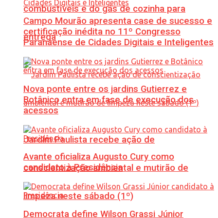
combustíveis e do gás de cozinha para
Campo Mourão apresenta case de sucesso e
certificação inédita no 11º Congresso
entrega
Paranaense de Cidades Digitais e Inteligentes
Nova ponte entre os jardins Gutierrez e
Botânico entra em fase de execução dos
acessos
Jardim Paulista recebe ação de
Avante oficializa Augusto Cury como
candidato à Presidência
conscientização ambiental e mutirão de
limpeza neste sábado (1º)
Democrata define Wilson Grassi Júnior