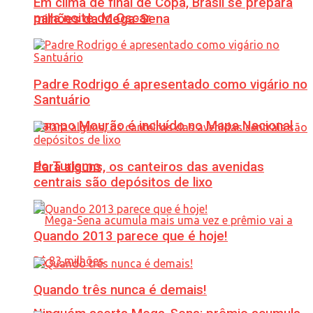
Em clima de final de Copa, Brasil se prepara
para noite do Oscar
milhões da Mega-Sena
Padre Rodrigo é apresentado como vigário no
Santuário
Campo Mourão é incluído no Mapa Nacional
do Turismo
Para alguns, os canteiros das avenidas
centrais são depósitos de lixo
Quando 2013 parece que é hoje!
Quando três nunca é demais!