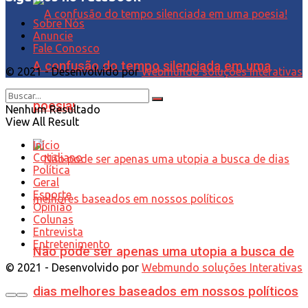
Sobre Nós
Anuncie
Fale Conosco
A confusão do tempo silenciada em uma
© 2021 - Desenvolvido por
Webmundo soluções Interativas
poesia!
Nenhum Resultado
View All Result
Início
Cotidiano
Política
Geral
Esporte
Opinião
Colunas
Entrevista
Entretenimento
Não pode ser apenas uma utopia a busca de
© 2021 - Desenvolvido por
Webmundo soluções Interativas
dias melhores baseados em nossos políticos