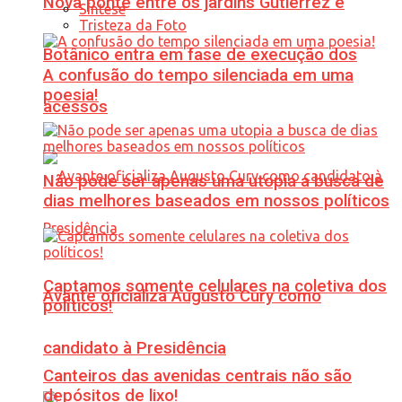
Nova ponte entre os jardins Gutierrez e
Síntese
Tristeza da Foto
Botânico entra em fase de execução dos
A confusão do tempo silenciada em uma
poesia!
acessos
Não pode ser apenas uma utopia a busca de
dias melhores baseados em nossos políticos
Captamos somente celulares na coletiva dos
Avante oficializa Augusto Cury como
políticos!
candidato à Presidência
Canteiros das avenidas centrais não são
depósitos de lixo!