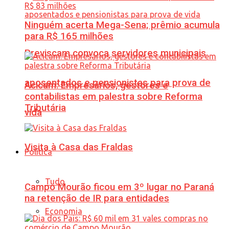
Ninguém acerta Mega-Sena; prêmio acumula
para R$ 165 milhões
Previscam convoca servidores municipais
aposentados e pensionistas para prova de
Acicam: Empresários, gestores e
contabilistas em palestra sobre Reforma
Tributária
vida
Visita à Casa das Fraldas
Política
Tudo
Campo Mourão ficou em 3º lugar no Paraná
na retenção de IR para entidades
Economia