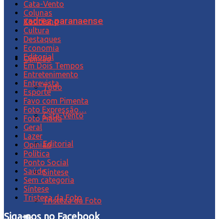
Cata-Vento
Colunas
xadrez paranaense
Cotidiano
Cultura
Destaques
Economia
Editorial
Opinião
Em Dois Tempos
Entretenimento
Entrevista
Tudo
Esporte
Favo com Pimenta
Foto Expressão…
Cata-Vento
Foto Piada
Geral
Lazer
Editorial
Opinião
Política
Ponto Social
Saúde
Síntese
Sem categoria
Síntese
Tristeza da Foto
Tristeza da Foto
Siga-nos no Facebook