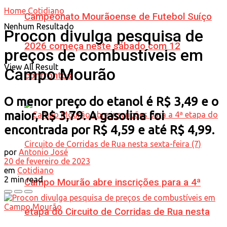
Home
Cotidiano
Campeonato Mourãoense de Futebol Suíço
Nenhum Resultado
Procon divulga pesquisa de
2026 começa neste sábado com 12
preços de combustíveis em
View All Result
Campo Mourão
confrontos
O menor preço do etanol é R$ 3,49 e o
maior, R$ 3,79. A gasolina foi
encontrada por R$ 4,59 e até R$ 4,99.
por
Antonio José
20 de fevereiro de 2023
em
Cotidiano
2 min read
Campo Mourão abre inscrições para a 4ª
etapa do Circuito de Corridas de Rua nesta