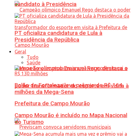
candidato à Presidência
PT oficializa candidatura de Lula à
Presidência da República
Geral
Tudo
Saúde
Campeão olímpico Emanuel Rego destaca o
Bolão de Fortaleza leva prêmio de R$ 164
poder transformador do esporte em visita à
milhões da Mega-Sena
Prefeitura de Campo Mourão
Campo Mourão é incluído no Mapa Nacional
do Turismo