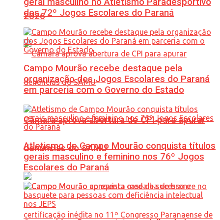
geral masculino no Atletismo Paradesportivo
dos 72º Jogos Escolares do Paraná
2026
Campo Mourão recebe destaque pela
organização dos Jogos Escolares do Paraná
em parceria com o Governo do Estado
Câmara aprova abertura de CPI para apurar
Atletismo de Campo Mourão conquista títulos
denúncias do SAMU
gerais masculino e feminino nos 76º Jogos
Escolares do Paraná