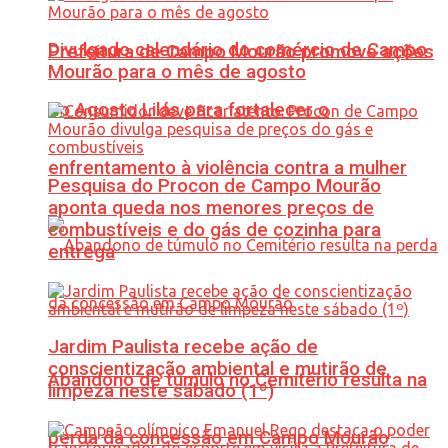
Divulgado calendário do comércio de Campo
Prefeitura de Campo Mourão promove ações
Mourão para o mês de agosto
do Agosto Lilás para fortalecer o
enfrentamento à violência contra a mulher
Pesquisa do Procon de Campo Mourão
aponta queda nos menores preços de
combustíveis e do gás de cozinha para
entrega
Jardim Paulista recebe ação de
conscientização ambiental e mutirão de
Abandono de túmulo no Cemitério resulta na
limpeza neste sábado (1º)
perda da concessão em Campo Mourão