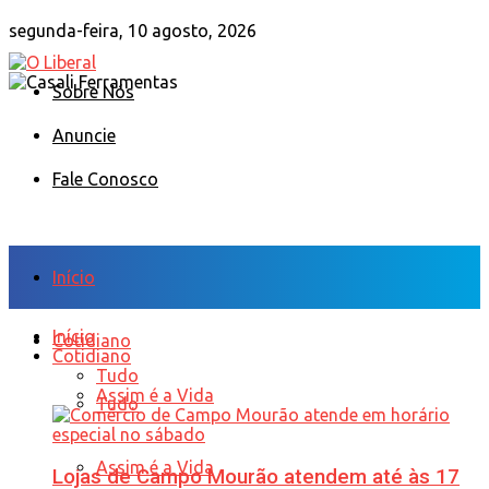
segunda-feira, 10 agosto, 2026
Sobre Nós
Anuncie
Fale Conosco
Início
Início
Cotidiano
Cotidiano
Tudo
Assim é a Vida
Tudo
Assim é a Vida
Lojas de Campo Mourão atendem até às 17