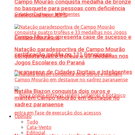
Campo Mourão conquista medalha de bronze
no basquete para pessoas com deficiência
intelectual nos JEPS
Campo Mourão apresenta case de sucesso e
Natação paradesportiva de Campo Mourão
certificação inédita no 11º Congresso
conquista quatro troféus e 33 medalhas nos
Jogos Escolares do Paraná
Paranaense de Cidades Digitais e Inteligentes
Natália Biazon conquista dois ouros e
mantém Campo Mourão em destaque no
xadrez paranaense
Opinião
Tudo
Cata-Vento
Editorial