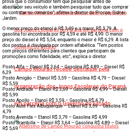
prova que o consumidor tem que pesquisar antes de
abastecer seu veículo e também pesquisar tudo que comprar
ou contratar no comércio”, afirma o diretor do Procon, Sidnei
Jardim.
O menor preço do etanol é R$ 3,49 e o maior, R$ 3,79. A
gasolina foi encontrada por R$ 4,59 e até R$ 4,99. O menor
preço do diesel é R$ 5,54, enquanto o maior é R$ 6,29. A lista
dos postos é divulgada por ordem alfabética. “Tem postos
com preços diferentes para clientes que participam de
promoções como fidelidade, etc”, explica o diretor.
Posto Alfa – Etanol R$ 3,64 – Gasolina R$ 4,89 – Diesel R$
Campo Mourão recebe destaque pela
6,29
Posto Amigão – Etanol R$ 3,59 – Gasolina R$ 4,79 – Diesel
R$ 5,59
organização dos Jogos Escolares do Paraná
Posto Andrade – Etanol R$ 3,69 – Gasolina R$ 4,99 – Diesel
R$ 5,99
Posto Apollo – Etanol R$ 3,59 – Gasolina R$ 4,79
em parceria com o Governo do Estado
Posto Auto Flex Albuquerque – Etanol R$ 3,59 – Gasolina R$
4,79
Posto Avenida – Etanol R$ 3,79 – Gasolina R$ 4,99
Posto Brambilla – Etanol R$ 3,64 – Gasolina R$ 4,89 – Diesel
R$ 5,69