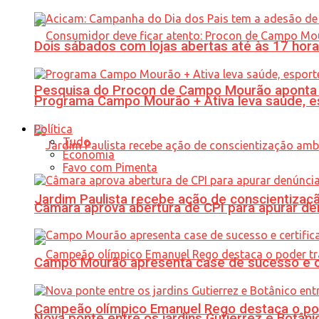
Dois sábados com lojas abertas até às 17 h
Pesquisa do Procon de Campo Mourão aponta 
Programa Campo Mourão + Ativa leva saúde, es
Política
Tudo
Economia
Favo com Pimenta
Jardim Paulista recebe ação de conscientizaç
Câmara aprova abertura de CPI para apurar d
Campo Mourão apresenta case de sucesso e cer
Campeão olímpico Emanuel Rego destaca o pod
Nova ponte entre os jardins Gutierrez e Botâ