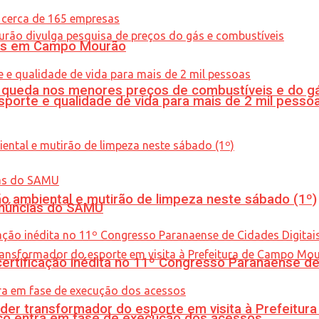
oras em Campo Mourão
queda nos menores preços de combustíveis e do gá
porte e qualidade de vida para mais de 2 mil pesso
ão ambiental e mutirão de limpeza neste sábado (1º)
enúncias do SAMU
tificação inédita no 11º Congresso Paranaense de C
er transformador do esporte em visita à Prefeitu
nico entra em fase de execução dos acessos