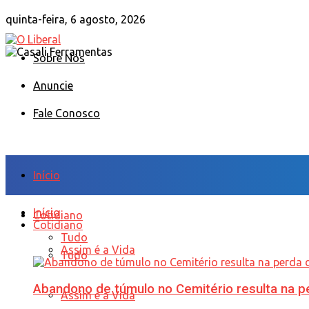
quinta-feira, 6 agosto, 2026
Sobre Nós
Anuncie
Fale Conosco
Início
Início
Cotidiano
Cotidiano
Tudo
Assim é a Vida
Tudo
Abandono de túmulo no Cemitério resulta na
Assim é a Vida