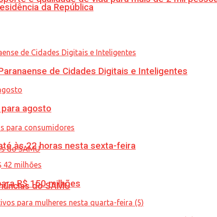
esidência da República
ranaense de Cidades Digitais e Inteligentes
para agosto
té às 22 horas nesta sexta-feira
ara R$ 150 milhões
enúncias do SAMU