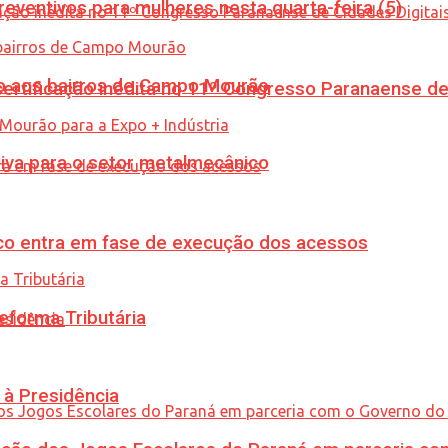
ventivos para mulheres nesta quarta-feira (5)
to aos bairros de Campo Mourão
tificação inédita no 11º Congresso Paranaense de C
siva para o setor metalmecânico
nico entra em fase de execução dos acessos
eforma Tributária
 à Presidência