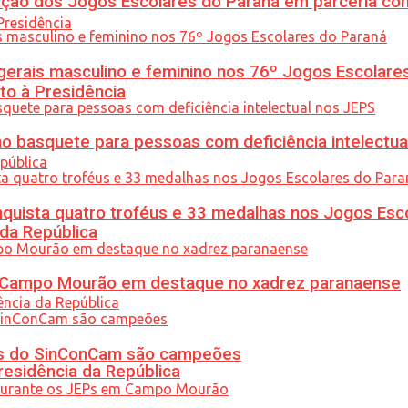
ção dos Jogos Escolares do Paraná em parceria co
gerais masculino e feminino nos 76º Jogos Escolare
to à Presidência
 basquete para pessoas com deficiência intelectua
uista quatro troféus e 33 medalhas nos Jogos Esc
 da República
ém Campo Mourão em destaque no xadrez paranaense
etas do SinConCam são campeões
residência da República