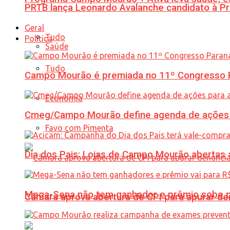
PRTB lança Leonardo Avalanche candidato à Pr
Geral
Tudo
Política
Saúde
Tudo
Campo Mourão é premiada no 11º Congresso Pa
Economia
Cmeg/Campo Mourão define agenda de ações 
Favo com Pimenta
Dia dos Pais: Lojas de Campo Mourão abertas a
Mega-Sena não tem ganhador e prêmio sobe p
Câmara aprova abertura de CPI para apurar d