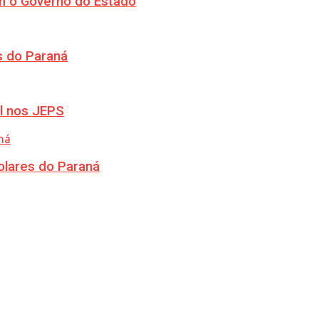
m o Governo do Estado
s do Paraná
l nos JEPS
olares do Paraná