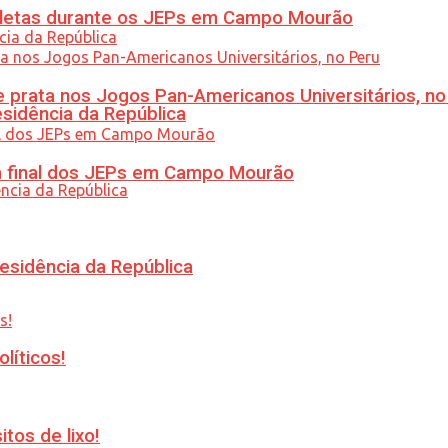
atletas durante os JEPs em Campo Mourão
 prata nos Jogos Pan-Americanos Universitários, no
esidência da República
am final dos JEPs em Campo Mourão
esidência da República
líticos!
tos de lixo!