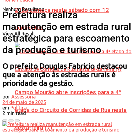
Nenhum Resultado
2026 começa neste sábado com 12
Prefeitura realiza
manutenção em estrada rural
confrontos
View All Result
estratégica para escoamento
da produção e turismo
O prefeito Douglas Fabrício destacou
que a atenção às estradas rurais é
prioridade da gestão.
Campo Mourão abre inscrições para a 4ª
por
Assessoria
24 de maio de 2025
em
Política
etapa do Circuito de Corridas de Rua nesta
2 min read
sexta-feira (7)