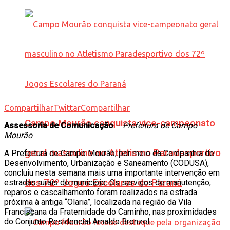
Compartilhar
Twittar
Compartilhar
Campo Mourão conquista vice-campeonato
Assessoria de Comunicação
–
Prefeitura de Campo
Mourão
geral masculino no Atletismo Paradesportivo
A Prefeitura de Campo Mourão, por meio da Companhia de
Desenvolvimento, Urbanização e Saneamento (CODUSA),
concluiu nesta semana mais uma importante intervenção em
dos 72º Jogos Escolares do Paraná
estradas rurais do município. Os serviços de manutenção,
reparos e cascalhamento foram realizados na estrada
próxima à antiga “Olaria”, localizada na região da Vila
Franciscana da Fraternidade do Caminho, nas proximidades
do Conjunto Residencial Arnaldo Bronzel.