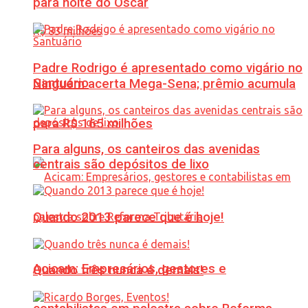
para noite do Oscar
Padre Rodrigo é apresentado como vigário no
Santuário
Ninguém acerta Mega-Sena; prêmio acumula
para R$ 165 milhões
Para alguns, os canteiros das avenidas
centrais são depósitos de lixo
Quando 2013 parece que é hoje!
Acicam: Empresários, gestores e
Quando três nunca é demais!