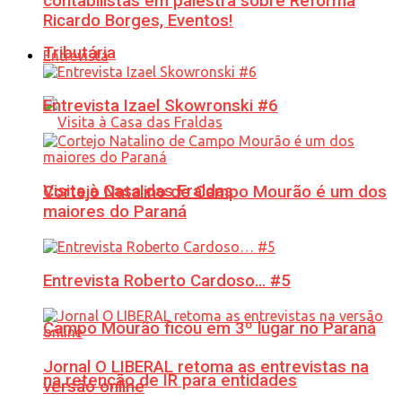
contabilistas em palestra sobre Reforma
Ricardo Borges, Eventos!
Tributária
Entrevista
Entrevista Izael Skowronski #6
Visita à Casa das Fraldas
Cortejo Natalino de Campo Mourão é um dos
maiores do Paraná
Entrevista Roberto Cardoso… #5
Campo Mourão ficou em 3º lugar no Paraná
Jornal O LIBERAL retoma as entrevistas na
na retenção de IR para entidades
versão online