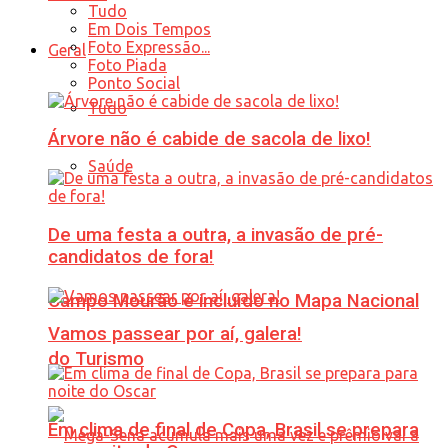
Tudo
Em Dois Tempos
Foto Expressão...
Geral
Foto Piada
Ponto Social
Tudo
Árvore não é cabide de sacola de lixo!
Saúde
De uma festa a outra, a invasão de pré-
candidatos de fora!
Campo Mourão é incluído no Mapa Nacional
Vamos passear por aí, galera!
do Turismo
Em clima de final de Copa, Brasil se prepara