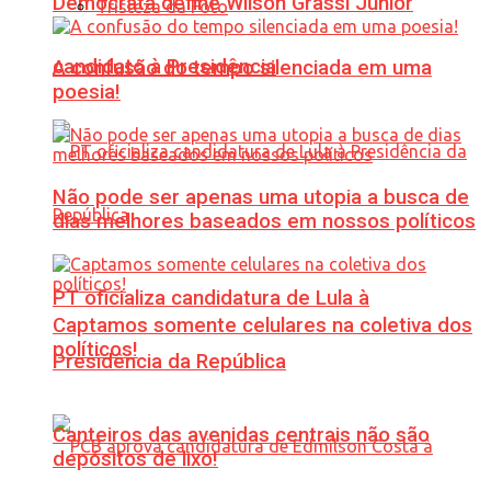
Democrata define Wilson Grassi Júnior
Tristeza da Foto
candidato à Presidência
A confusão do tempo silenciada em uma
poesia!
Não pode ser apenas uma utopia a busca de
dias melhores baseados em nossos políticos
PT oficializa candidatura de Lula à
Captamos somente celulares na coletiva dos
políticos!
Presidência da República
Canteiros das avenidas centrais não são
depósitos de lixo!