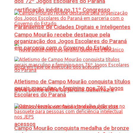
dos 72º Jogos Escolares do Paraná
certificação inédita no 11º Congresso
Paranaense de Cidades Digitais e Inteligentes
Campo Mourão recebe destaque pela
organização dos Jogos Escolares do Paraná
em parceria com o Governo do Estado
Atletismo de Campo Mourão conquista títulos
gerais masculino e feminino nos 76º Jogos
Nova ponte entre os jardins Gutierrez e
Escolares do Paraná
Botânico entra em fase de execução dos
acessos
Campo Mourão conquista medalha de bronze