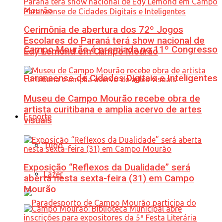
Cerimônia de abertura dos 72º Jogos
Escolares do Paraná terá show nacional de
Campo Mourão é premiada no 11º Congresso
Edy Lemond em Campo Mourão
Paranaense de Cidades Digitais e Inteligentes
Museu de Campo Mourão recebe obra de
artista curitibana e amplia acervo de artes
Esporte
visuais
Tudo
Exposição “Reflexos da Dualidade” será
Lazer
aberta nesta sexta-feira (31) em Campo
Mourão