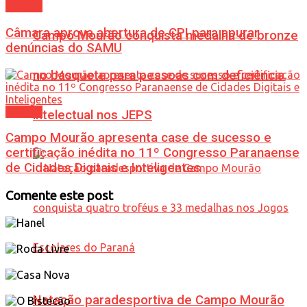
Política
Câmara aprova abertura de CPI para apurar
Campo Mourão conquista medalha de bronze
denúncias do SAMU
no basquete para pessoas com deficiência
Política
intelectual nos JEPS
Campo Mourão apresenta case de sucesso e
certificação inédita no 11º Congresso Paranaense
de Cidades Digitais e Inteligentes
Comente este post
Natação paradesportiva de Campo Mourão