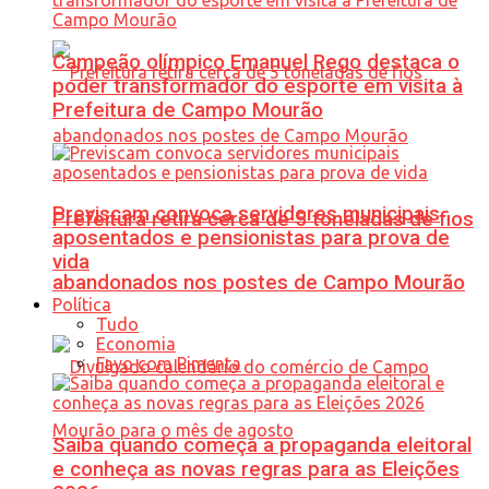
Campeão olímpico Emanuel Rego destaca o
poder transformador do esporte em visita à
Prefeitura de Campo Mourão
Previscam convoca servidores municipais
Prefeitura retira cerca de 5 toneladas de fios
aposentados e pensionistas para prova de
vida
abandonados nos postes de Campo Mourão
Política
Tudo
Economia
Favo com Pimenta
Saiba quando começa a propaganda eleitoral
e conheça as novas regras para as Eleições