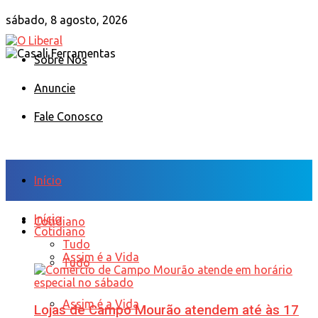
sábado, 8 agosto, 2026
Sobre Nós
Anuncie
Fale Conosco
Início
Início
Cotidiano
Cotidiano
Tudo
Assim é a Vida
Tudo
Assim é a Vida
Lojas de Campo Mourão atendem até às 17