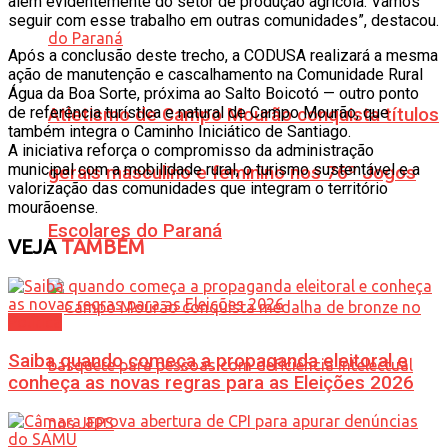
além evidentemente do setor de produção agrícola. Vamos
seguir com esse trabalho em outras comunidades”, destacou.
Após a conclusão deste trecho, a CODUSA realizará a mesma
ação de manutenção e cascalhamento na Comunidade Rural
Água da Boa Sorte, próxima ao Salto Boicotó — outro ponto
de referência turística e natural de Campo Mourão, que
Atletismo de Campo Mourão conquista títulos
também integra o Caminho Iniciático de Santiago.
A iniciativa reforça o compromisso da administração
municipal com a mobilidade rural, o turismo sustentável e a
gerais masculino e feminino nos 76º Jogos
valorização das comunidades que integram o território
mourãoense.
Escolares do Paraná
VEJA
TAMBÉM
Política
Saiba quando começa a propaganda eleitoral e
conheça as novas regras para as Eleições 2026