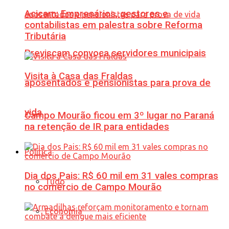
Acicam: Empresários, gestores e
contabilistas em palestra sobre Reforma
Tributária
Previscam convoca servidores municipais
Visita à Casa das Fraldas
aposentados e pensionistas para prova de
vida
Campo Mourão ficou em 3º lugar no Paraná
na retenção de IR para entidades
Política
Dia dos Pais: R$ 60 mil em 31 vales compras
Tudo
no comércio de Campo Mourão
Economia