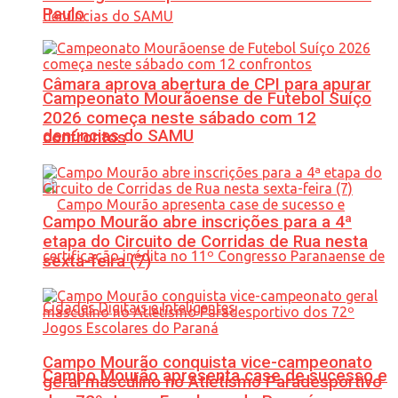
Paulo
Câmara aprova abertura de CPI para apurar
Campeonato Mourãoense de Futebol Suíço
2026 começa neste sábado com 12
denúncias do SAMU
confrontos
Campo Mourão abre inscrições para a 4ª
etapa do Circuito de Corridas de Rua nesta
sexta-feira (7)
Campo Mourão conquista vice-campeonato
Campo Mourão apresenta case de sucesso e
geral masculino no Atletismo Paradesportivo