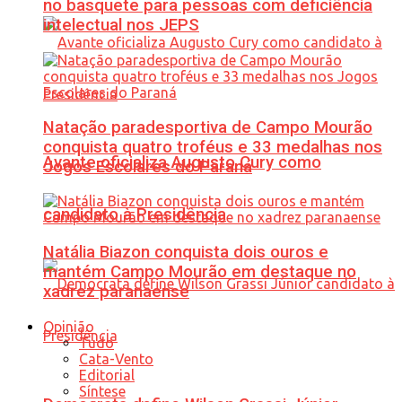
no basquete para pessoas com deficiência
intelectual nos JEPS
Natação paradesportiva de Campo Mourão
conquista quatro troféus e 33 medalhas nos
Avante oficializa Augusto Cury como
Jogos Escolares do Paraná
candidato à Presidência
Natália Biazon conquista dois ouros e
mantém Campo Mourão em destaque no
xadrez paranaense
Opinião
Tudo
Cata-Vento
Editorial
Síntese