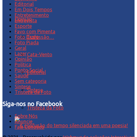
Editorial
Em Dois Tempos
Entretenimento
Opinião
Entrevista
Esporte
Favo com Pimenta
Tudo
Foto Expressão…
Foto Piada
Geral
Lazer
Cata-Vento
Opinião
Política
Ponto Social
Editorial
Saúde
Sem categoria
Síntese
Síntese
Tristeza da Foto
Siga-nos no Facebook
Tristeza da Foto
Sobre Nós
Anuncie
Fale Conosco