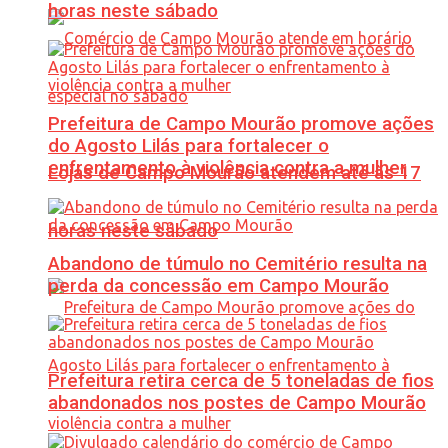
horas neste sábado
Prefeitura de Campo Mourão promove ações
do Agosto Lilás para fortalecer o
enfrentamento à violência contra a mulher
Lojas de Campo Mourão atendem até às 17
horas neste sábado
Abandono de túmulo no Cemitério resulta na
perda da concessão em Campo Mourão
Prefeitura retira cerca de 5 toneladas de fios
abandonados nos postes de Campo Mourão