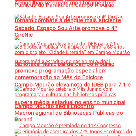
Armadilhas reforçam monitoramento e
Públicas do Paraná em Campo Mourão
tornam combate à dengue mais eficiente
Sábado: Espaço Sou Arte promove o 4º
CircNic
Biblioteca Municipal de Campo Mourão
promove programação especial em
comemoração ao Mês do Folclore
Campo Mourão eleva nota do IDEB para 7,1 e
supera média estadual no ensino municipal
Campo Mourão sedia Encontro
Macrorregional de Bibliotecas Públicas do
Paraná