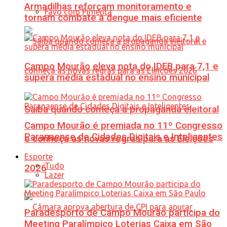
Armadilhas reforçam monitoramento e
Favo com Pimenta
tornam combate à dengue mais eficiente
Campo Mourão eleva nota do IDEB para 7,1 e
supera média estadual no ensino municipal
Saiba quando começa a propaganda eleitoral
Campo Mourão é premiada no 11º Congresso
Paranaense de Cidades Digitais e Inteligentes
e conheça as novas regras para as Eleições
Esporte
Tudo
2026
Lazer
Paradesporto de Campo Mourão participa do
Meeting Paralímpico Loterias Caixa em São