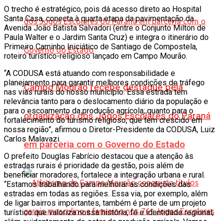
O trecho é estratégico, pois dá acesso direto ao Hospital
Santa Casa, conecta à quarta etapa da pavimentação da
Avenida João Batista Salvadori (entre o Conjunto Milton de
Paula Walter e o Jardim Santa Cruz) e integra o itinerário do
Primeiro Caminho Iniciático de Santiago de Compostela,
roteiro turístico-religioso lançado em Campo Mourão.
“A CODUSA está atuando com responsabilidade e
planejamento para garantir melhores condições de tráfego
Campo Mourão recebe destaque pela
nas vias rurais do nosso município. Essa estrada tem
relevância tanto para o deslocamento diário da população e
para o escoamento da produção agrícola; quanto para o
organização dos Jogos Escolares do Paraná
fortalecimento do turismo religioso, que tem crescido em
nossa região”, afirmou o Diretor-Presidente da CODUSA, Luiz
Carlos Malavazi.
em parceria com o Governo do Estado
O prefeito Douglas Fabrício destacou que a atenção às
estradas rurais é prioridade da gestão, pois além de
beneficiar moradores, fortalece a integração urbana e rural.
“Estamos trabalhando para melhorar as condições das
estradas em todas as regiões. Essa via, por exemplo, além
de ligar bairros importantes, também é parte de um projeto
turístico que valoriza nossa história, fé e identidade regional;