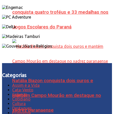
conquista quatro troféus e 33 medalhas nos
Jogos Escolares do Paraná
Categorias
Natália Biazon conquista dois ouros e
Assim é a Vida
Cata-Vento
Colunas
mantém Campo Mourão em destaque no
Cotidiano
Cultura
Destaques
xadrez paranaense
Economia