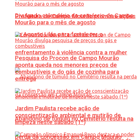
Divulgado calendário do comércio de Campo
Prefeitura de Campo Mourão promove ações
Mourão para o mês de agosto
do Agosto Lilás para fortalecer o
enfrentamento à violência contra a mulher
Pesquisa do Procon de Campo Mourão
aponta queda nos menores preços de
combustíveis e do gás de cozinha para
entrega
Jardim Paulista recebe ação de
conscientização ambiental e mutirão de
Abandono de túmulo no Cemitério resulta na
limpeza neste sábado (1º)
perda da concessão em Campo Mourão