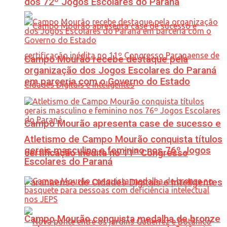
dos 72º Jogos Escolares do Paraná
Campo Mourão recebe destaque pela
organização dos Jogos Escolares do Paraná
em parceria com o Governo do Estado
Campo Mourão apresenta case de sucesso e
Atletismo de Campo Mourão conquista títulos
gerais masculino e feminino nos 76º Jogos
certificação inédita no 11º Congresso
Escolares do Paraná
Paranaense de Cidades Digitais e Inteligentes
Campo Mourão conquista medalha de bronze