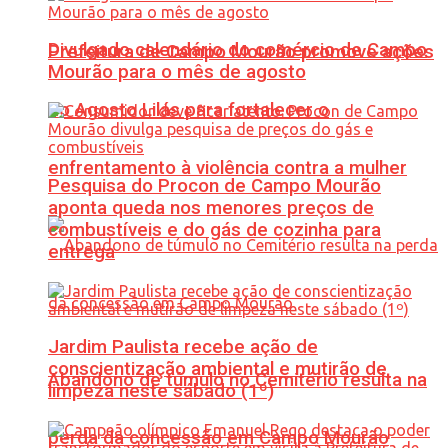
Divulgado calendário do comércio de Campo
Prefeitura de Campo Mourão promove ações
Mourão para o mês de agosto
do Agosto Lilás para fortalecer o
enfrentamento à violência contra a mulher
Pesquisa do Procon de Campo Mourão
aponta queda nos menores preços de
combustíveis e do gás de cozinha para
entrega
Jardim Paulista recebe ação de
conscientização ambiental e mutirão de
Abandono de túmulo no Cemitério resulta na
limpeza neste sábado (1º)
perda da concessão em Campo Mourão