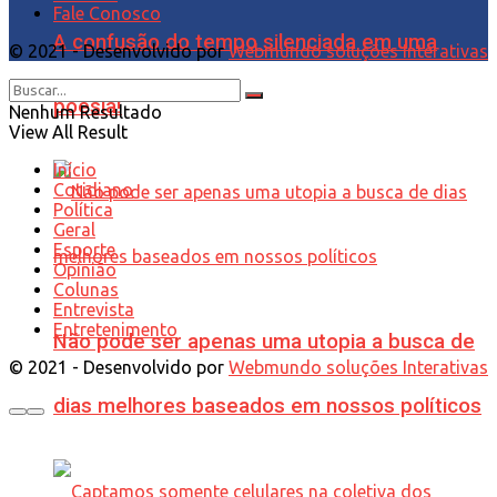
Fale Conosco
A confusão do tempo silenciada em uma
© 2021 - Desenvolvido por
Webmundo soluções Interativas
poesia!
Nenhum Resultado
View All Result
Início
Cotidiano
Política
Geral
Esporte
Opinião
Colunas
Entrevista
Entretenimento
Não pode ser apenas uma utopia a busca de
© 2021 - Desenvolvido por
Webmundo soluções Interativas
dias melhores baseados em nossos políticos