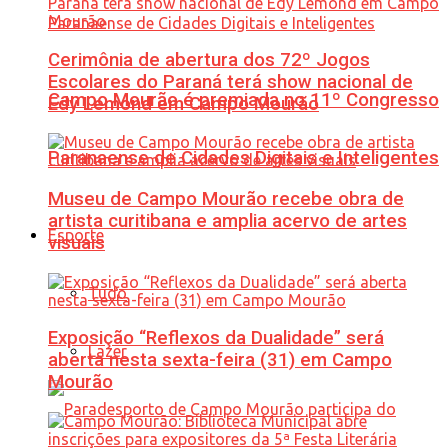
Cerimônia de abertura dos 72º Jogos
Escolares do Paraná terá show nacional de
Campo Mourão é premiada no 11º Congresso
Edy Lemond em Campo Mourão
Paranaense de Cidades Digitais e Inteligentes
Museu de Campo Mourão recebe obra de
artista curitibana e amplia acervo de artes
Esporte
visuais
Tudo
Exposição “Reflexos da Dualidade” será
Lazer
aberta nesta sexta-feira (31) em Campo
Mourão