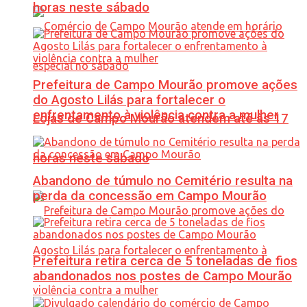
horas neste sábado
Prefeitura de Campo Mourão promove ações
do Agosto Lilás para fortalecer o
enfrentamento à violência contra a mulher
Lojas de Campo Mourão atendem até às 17
horas neste sábado
Abandono de túmulo no Cemitério resulta na
perda da concessão em Campo Mourão
Prefeitura retira cerca de 5 toneladas de fios
abandonados nos postes de Campo Mourão