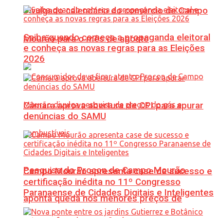
Divulgado calendário do comércio de Campo
Saiba quando começa a propaganda eleitoral
Mourão para o mês de agosto
e conheça as novas regras para as Eleições
2026
Câmara aprova abertura de CPI para apurar
denúncias do SAMU
Pesquisa do Procon de Campo Mourão
Campo Mourão apresenta case de sucesso e
certificação inédita no 11º Congresso
Paranaense de Cidades Digitais e Inteligentes
aponta queda nos menores preços de