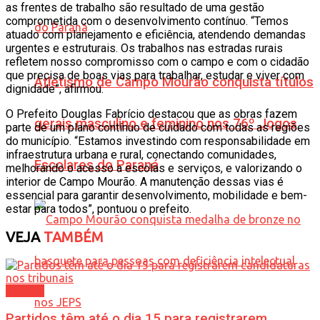
as frentes de trabalho são resultado de uma gestão
comprometida com o desenvolvimento contínuo. “Temos
atuado com planejamento e eficiência, atendendo demandas
urgentes e estruturais. Os trabalhos nas estradas rurais
refletem nosso compromisso com o campo e com o cidadão
que precisa de boas vias para trabalhar, estudar e viver com
Atletismo de Campo Mourão conquista títulos
dignidade”, afirmou.
O Prefeito Douglas Fabrício destacou que as obras fazem
gerais masculino e feminino nos 76º Jogos
parte de um plano contínuo de cuidado com todas as regiões
do município. “Estamos investindo com responsabilidade em
infraestrutura urbana e rural, conectando comunidades,
Escolares do Paraná
melhorando o acesso a escolas e serviços, e valorizando o
interior de Campo Mourão. A manutenção dessas vias é
essencial para garantir desenvolvimento, mobilidade e bem-
estar para todos”, pontuou o prefeito.
VEJA
TAMBÉM
Política
Partidos têm até o dia 15 para registrarem