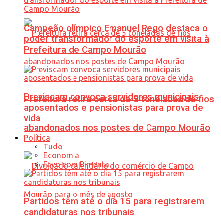
Campeão olímpico Emanuel Rego destaca o
poder transformador do esporte em visita à
Prefeitura de Campo Mourão
Previscam convoca servidores municipais
Prefeitura retira cerca de 5 toneladas de fios
aposentados e pensionistas para prova de
vida
abandonados nos postes de Campo Mourão
Política
Tudo
Economia
Favo com Pimenta
Partidos têm até o dia 15 para registrarem
candidaturas nos tribunais