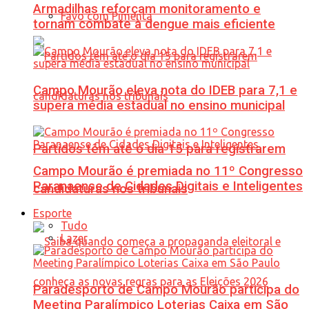
Armadilhas reforçam monitoramento e
Favo com Pimenta
tornam combate à dengue mais eficiente
Campo Mourão eleva nota do IDEB para 7,1 e
supera média estadual no ensino municipal
Partidos têm até o dia 15 para registrarem
Campo Mourão é premiada no 11º Congresso
Paranaense de Cidades Digitais e Inteligentes
candidaturas nos tribunais
Esporte
Tudo
Lazer
Paradesporto de Campo Mourão participa do
Meeting Paralímpico Loterias Caixa em São