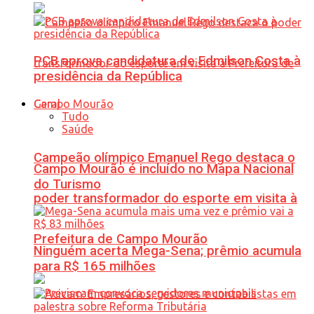
PCB aprova candidatura de Edmilson Costa à
presidência da República
Geral
Tudo
Saúde
Campeão olímpico Emanuel Rego destaca o
Campo Mourão é incluído no Mapa Nacional
do Turismo
poder transformador do esporte em visita à
Prefeitura de Campo Mourão
Ninguém acerta Mega-Sena; prêmio acumula
para R$ 165 milhões