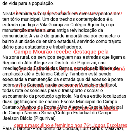
de vida para a população.
Nesta semana, as equipes atuam em diversos pontos do
território municipal. Um dos trechos contemplados é a
estrada que liga a Vila Guarujá ao Colégio Agrícola, cuja
manutenção atende a uma antiga reivindicação da
comunidade. A via é de grande importância por conectar o
bairro à unidade de ensino estadual, servindo como trajeto
diário para estudantes e trabalhadores.
Campo Mourão recebe destaque pela
Na zona rural, os serviços seguem nas estradas que ligam a
Região do Alto Alegre ao Distrito de Piquirivaí, nas
imediações da Estrada das Barras, com possibilidade de
organização dos Jogos Escolares do Paraná
ampliação até a Estância Cibelly. Também está sendo
executada a manutenção da estrada que dá acesso à ponte
sobre o Rio Goioerê, na divisa com o Município de Farol,
em parceria com o Governo do Estado
todas rota essenciais para o transporte escolar e
escoamento da produção agrícola. Na área estão localizadas
duas instituições de ensino: Escola Municipal do Campo
Caetano Munhoz da Rocha (Alto Alegre) e Escola Municipal
do Campo Narciso Simão/Colégio Estadual do Campo
Jaelson Biácio (Piquirivaí).
Para o Diretor-Presidente da Codusa, Luiz Carlos Malavazi,