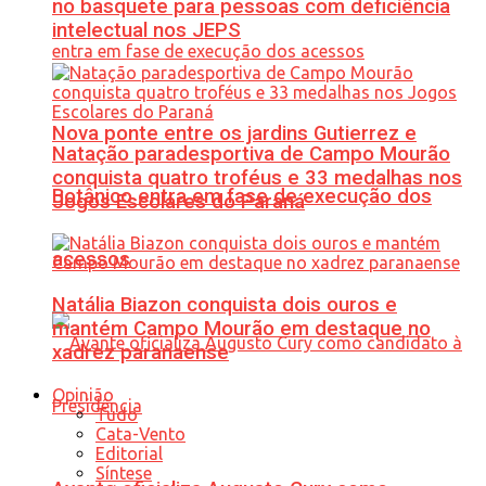
no basquete para pessoas com deficiência
intelectual nos JEPS
Nova ponte entre os jardins Gutierrez e
Natação paradesportiva de Campo Mourão
conquista quatro troféus e 33 medalhas nos
Botânico entra em fase de execução dos
Jogos Escolares do Paraná
acessos
Natália Biazon conquista dois ouros e
mantém Campo Mourão em destaque no
xadrez paranaense
Opinião
Tudo
Cata-Vento
Editorial
Síntese