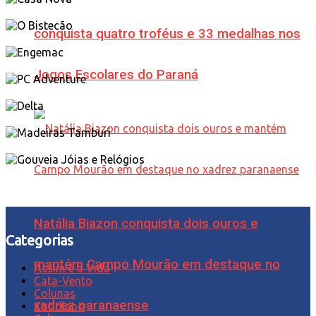
conquista quatro troféus e 33 medalhas nos
Jogos Escolares do Paraná
Natália Biazon conquista dois ouros e
Categorias
mantém Campo Mourão em destaque no
Assim é a Vida
Cata-Vento
Colunas
xadrez paranaense
Cotidiano