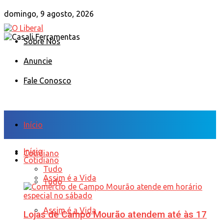
domingo, 9 agosto, 2026
Sobre Nós
Anuncie
Fale Conosco
Início
Início
Cotidiano
Cotidiano
Tudo
Assim é a Vida
Tudo
Assim é a Vida
Lojas de Campo Mourão atendem até às 17