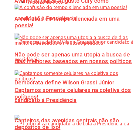
Avante oficializa Augusto Cury como
Tristeza da Foto
candidato à Presidência
A confusão do tempo silenciada em uma
poesia!
Não pode ser apenas uma utopia a busca de
dias melhores baseados em nossos políticos
Democrata define Wilson Grassi Júnior
Captamos somente celulares na coletiva dos
políticos!
candidato à Presidência
Canteiros das avenidas centrais não são
depósitos de lixo!