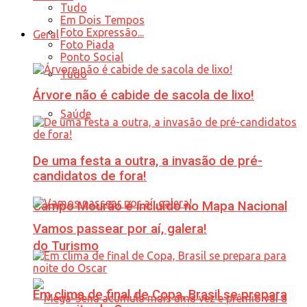
Tudo
Em Dois Tempos
Foto Expressão...
Geral
Foto Piada
Ponto Social
Tudo
Árvore não é cabide de sacola de lixo!
Saúde
De uma festa a outra, a invasão de pré-
candidatos de fora!
Campo Mourão é incluído no Mapa Nacional
Vamos passear por aí, galera!
do Turismo
Em clima de final de Copa, Brasil se prepara