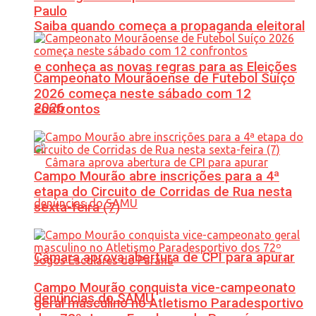
Paulo
Saiba quando começa a propaganda eleitoral
e conheça as novas regras para as Eleições
Campeonato Mourãoense de Futebol Suíço
2026 começa neste sábado com 12
2026
confrontos
Campo Mourão abre inscrições para a 4ª
etapa do Circuito de Corridas de Rua nesta
sexta-feira (7)
Câmara aprova abertura de CPI para apurar
Campo Mourão conquista vice-campeonato
denúncias do SAMU
geral masculino no Atletismo Paradesportivo