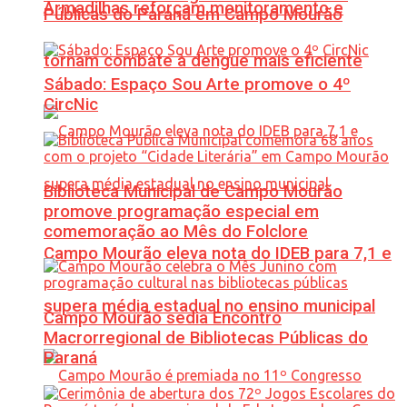
Armadilhas reforçam monitoramento e
Públicas do Paraná em Campo Mourão
tornam combate à dengue mais eficiente
Sábado: Espaço Sou Arte promove o 4º
CircNic
Biblioteca Municipal de Campo Mourão
promove programação especial em
comemoração ao Mês do Folclore
Campo Mourão eleva nota do IDEB para 7,1 e
supera média estadual no ensino municipal
Campo Mourão sedia Encontro
Macrorregional de Bibliotecas Públicas do
Paraná