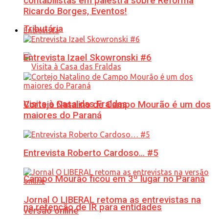
contabilistas em palestra sobre Reforma
Ricardo Borges, Eventos!
Tributária
Entrevista
Entrevista Izael Skowronski #6
Visita à Casa das Fraldas
Cortejo Natalino de Campo Mourão é um dos
maiores do Paraná
Entrevista Roberto Cardoso… #5
Campo Mourão ficou em 3º lugar no Paraná
Jornal O LIBERAL retoma as entrevistas na
na retenção de IR para entidades
versão online