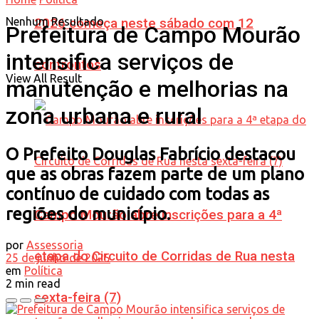
Nenhum Resultado
2026 começa neste sábado com 12
Prefeitura de Campo Mourão
intensifica serviços de
confrontos
View All Result
manutenção e melhorias na
zona urbana e rural
O Prefeito Douglas Fabrício destacou
que as obras fazem parte de um plano
contínuo de cuidado com todas as
regiões do município.
Campo Mourão abre inscrições para a 4ª
por
Assessoria
etapa do Circuito de Corridas de Rua nesta
25 de junho de 2025
em
Política
2 min read
sexta-feira (7)