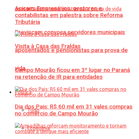
Acicam: Empresários, gestores e
contabilistas em palestra sobre Reforma
Tributária
Previscam convoca servidores municipais
Visita à Casa das Fraldas
aposentados e pensionistas para prova de
vida
Campo Mourão ficou em 3º lugar no Paraná
na retenção de IR para entidades
Política
Dia dos Pais: R$ 60 mil em 31 vales compras
Tudo
no comércio de Campo Mourão
Economia