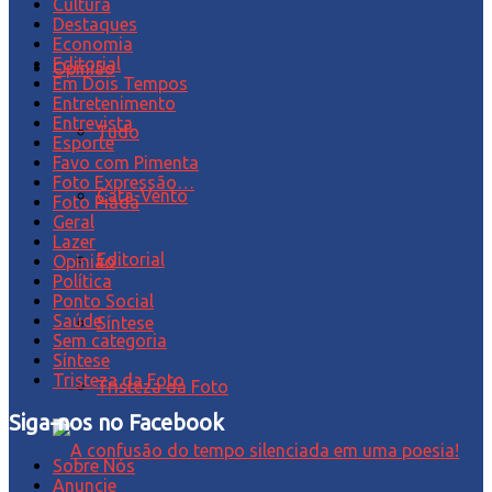
Cultura
Destaques
Economia
Editorial
Opinião
Em Dois Tempos
Entretenimento
Entrevista
Tudo
Esporte
Favo com Pimenta
Foto Expressão…
Cata-Vento
Foto Piada
Geral
Lazer
Editorial
Opinião
Política
Ponto Social
Saúde
Síntese
Sem categoria
Síntese
Tristeza da Foto
Tristeza da Foto
Siga-nos no Facebook
Sobre Nós
Anuncie