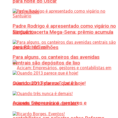
para noite do Oscar
Padre Rodrigo é apresentado como vigário no
Santuário
Ninguém acerta Mega-Sena; prêmio acumula
para R$ 165 milhões
Para alguns, os canteiros das avenidas
centrais são depósitos de lixo
Quando 2013 parece que é hoje!
Acicam: Empresários, gestores e
Quando três nunca é demais!