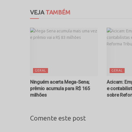
VEJA
TAMBÉM
GERAL
GERAL
Ninguém acerta Mega-Sena;
Acicam: Emp
prêmio acumula para R$ 165
e contabilis
milhões
sobre Refor
Comente este post