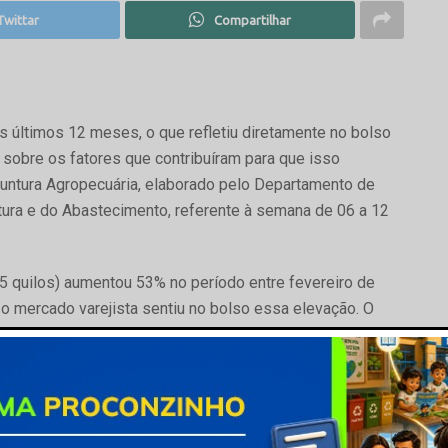
Twittar
Compartilhar
s últimos 12 meses, o que refletiu diretamente no bolso
 sobre os fatores que contribuíram para que isso
untura Agropecuária, elaborado pelo Departamento de
ltura e do Abastecimento, referente à semana de 06 a 12
15 quilos) aumentou 53% no período entre fevereiro de
o mercado varejista sentiu no bolso essa elevação. O
mesmo período, mostra que o corte conhecido como patinho
da em 41,49% e o preço do acém, em 47,80%.
nto progressivo no mercado interno. Entre eles está o
rta reduzida de animais prontos para abate, em