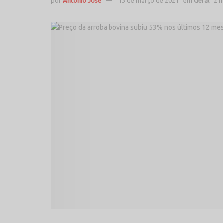
por
Antonio José
13 de março de 2021
em
Geral
2 m