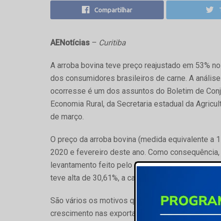
Compartilhar
AENotícias
–
Curitiba
A arroba bovina teve preço reajustado em 53% no
dos consumidores brasileiros de carne. A análise
ocorresse é um dos assuntos do Boletim de Conj
Economia Rural, da Secretaria estadual da Agricu
de março.
O preço da arroba bovina (medida equivalente a 
2020 e fevereiro deste ano. Como consequência, 
levantamento feito pelo Deral, relativo a esse 
teve alta de 30,61%, a carne moída foi reajusta
São vários os motivos que provocaram esse aume
crescimento nas exportações, que se somou à ofe