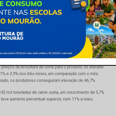
oram fundamentais a elevação nos custos de produção,
ja e milho, e o aumento no consumo interno em alguns
 no volume e de 11% no valor recebido no ano passado,
e porcos dizimado pela peste suína, a China foi o
a. O volume cresceu 75%, com 868.870 toneladas enviadas
 preços da avicultura de corte para o produtor, no atacado
 2,1% e 2,9% nos três níveis, em comparação com o mês
ssado, os produtores conseguiram elevação de 46,7%.
142 mil toneladas de carne suína, um crescimento de 5,7%
teve aumento percentual superior, com 11% a mais,