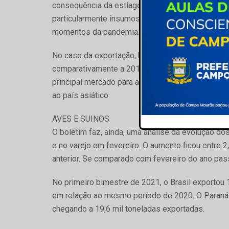
consequência da estiagem prolongada. Também f
particularmente insumos de alimentação, como so
momentos da pandemia.
No caso da exportação, houve crescimento de 8%
comparativamente a 2019. Com parte do rebanho d
principal mercado para a carne bovina brasileir
ao país asiático.
AVES E SUINOS
O boletim faz, ainda, uma análise da evolução dos
e no varejo em fevereiro. O aumento ficou entre
anterior. Se comparado com fevereiro do ano pa
No primeiro bimestre de 2021, o Brasil exportou 
em relação ao mesmo período de 2020. O Paraná 
chegando a 19,6 mil toneladas exportadas.