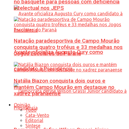
no basquete para pessoas com deficiência
intelectual nos JEPS
Natação paradesportiva de Campo Mourão
conquista quatro troféus e 33 medalhas nos
Avante oficializa Augusto Cury como
Jogos Escolares do Paraná
candidato à Presidência
Natália Biazon conquista dois ouros e
mantém Campo Mourão em destaque no
xadrez paranaense
Opinião
Tudo
Cata-Vento
Editorial
Síntese