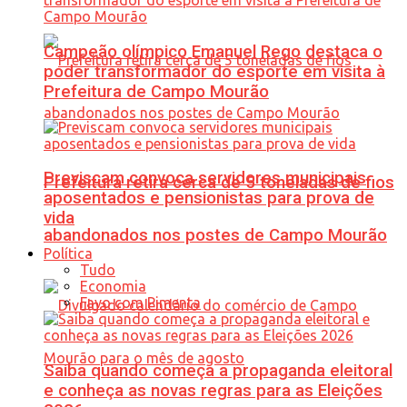
Campeão olímpico Emanuel Rego destaca o
poder transformador do esporte em visita à
Prefeitura de Campo Mourão
Previscam convoca servidores municipais
Prefeitura retira cerca de 5 toneladas de fios
aposentados e pensionistas para prova de
vida
abandonados nos postes de Campo Mourão
Política
Tudo
Economia
Favo com Pimenta
Saiba quando começa a propaganda eleitoral
e conheça as novas regras para as Eleições