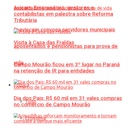
Acicam: Empresários, gestores e
contabilistas em palestra sobre Reforma
Tributária
Previscam convoca servidores municipais
Visita à Casa das Fraldas
aposentados e pensionistas para prova de
vida
Campo Mourão ficou em 3º lugar no Paraná
na retenção de IR para entidades
Política
Dia dos Pais: R$ 60 mil em 31 vales compras
Tudo
no comércio de Campo Mourão
Economia