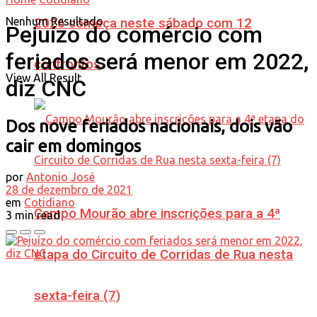
Nenhum Resultado
2026 começa neste sábado com 12
Pejuízo do comércio com
feriados será menor em 2022,
confrontos
View All Result
diz CNC
Dos nove feriados nacionais, dois vão
cair em domingos
por
Antonio José
28 de dezembro de 2021
em
Cotidiano
Campo Mourão abre inscrições para a 4ª
3 min read
etapa do Circuito de Corridas de Rua nesta
sexta-feira (7)