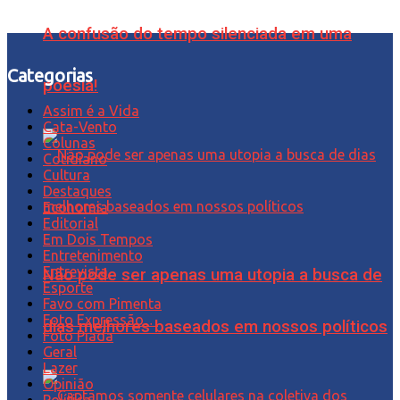
A confusão do tempo silenciada em uma
Categorias
poesia!
Assim é a Vida
Cata-Vento
Colunas
Cotidiano
Cultura
Destaques
Economia
Editorial
Em Dois Tempos
Entretenimento
Entrevista
Não pode ser apenas uma utopia a busca de
Esporte
Favo com Pimenta
Foto Expressão…
dias melhores baseados em nossos políticos
Foto Piada
Geral
Lazer
Opinião
Política