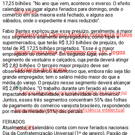
17,25 bilhões. “No ano que vem, acontece o inverso. O efeito
calendário vai jogar alguns feriados para domingo, onde o
comércio em sua maioria está fechado, e alguns aos
sábados, onde o expediente é mais reduzido”.
Fabio Bentes explicou que esse prejuízo, geralmente, é maior
Atletismo de Campo Mourão conquista títulos
nos segmentos altamente empregadores, como hiper e
supermercados, que terão R$ 3,33 bilhões de prejuízo, do
total de R$ 17,25 bilhões projetados. “Esse é o maior
gerais masculino e feminino nos 76º Jogos
empregador do comércio”. Em segundo lugar, vem o
segmento de vestuário e calçados, cuja perda deverá atingir
R$ 2,83 bilhões. O terceiro maior prejuízo deve ser
Escolares do Paraná
observado no comércio automotivo que, embora não seja tão
grande empregador, tem o salário médio maior do que a
média do varejo. O prejuízo nesse segmento deverá alcançar
R$ 2,63 bilhões. “O trabalho durante um feriado ali acaba
impactando a rentabilidade, a lucratividade do comércio”.
Juntos, esses três segmentos concentram 55% das folhas
de pagamento do comércio varejista brasileiro, respondendo
por mais da metade (51%) das perdas.
FERIADOS
Atualmente, o calendário conta com nove feriados nacionais:
Dia da Confraternização Universal (1º de janeiro), Paixão de