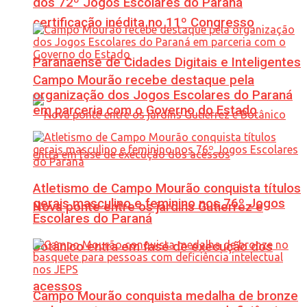
dos 72º Jogos Escolares do Paraná
certificação inédita no 11º Congresso
Paranaense de Cidades Digitais e Inteligentes
Campo Mourão recebe destaque pela
organização dos Jogos Escolares do Paraná
em parceria com o Governo do Estado
Atletismo de Campo Mourão conquista títulos
gerais masculino e feminino nos 76º Jogos
Nova ponte entre os jardins Gutierrez e
Escolares do Paraná
Botânico entra em fase de execução dos
acessos
Campo Mourão conquista medalha de bronze