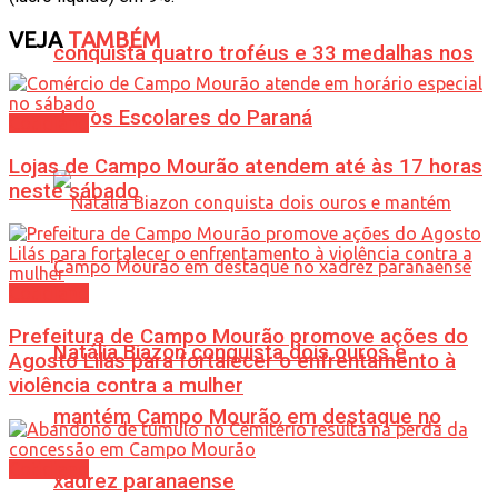
VEJA
TAMBÉM
conquista quatro troféus e 33 medalhas nos
Jogos Escolares do Paraná
Cotidiano
Lojas de Campo Mourão atendem até às 17 horas
neste sábado
Cotidiano
Prefeitura de Campo Mourão promove ações do
Natália Biazon conquista dois ouros e
Agosto Lilás para fortalecer o enfrentamento à
violência contra a mulher
mantém Campo Mourão em destaque no
Cotidiano
xadrez paranaense