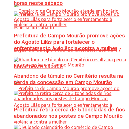
horas neste sábado
Prefeitura de Campo Mourão promove ações
do Agosto Lilás para fortalecer o
enfrentamento à violência contra a mulher
Lojas de Campo Mourão atendem até às 17
horas neste sábado
Abandono de túmulo no Cemitério resulta na
perda da concessão em Campo Mourão
Prefeitura retira cerca de 5 toneladas de fios
abandonados nos postes de Campo Mourão