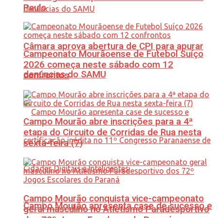
Paulo
Câmara aprova abertura de CPI para apurar
Campeonato Mourãoense de Futebol Suíço
2026 começa neste sábado com 12
denúncias do SAMU
confrontos
Campo Mourão abre inscrições para a 4ª
etapa do Circuito de Corridas de Rua nesta
sexta-feira (7)
Campo Mourão conquista vice-campeonato
Campo Mourão apresenta case de sucesso e
geral masculino no Atletismo Paradesportivo