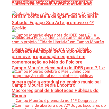
Armadilhas reforçam monitoramento e
Públicas do Paraná em Campo Mourão
tornam combate à dengue mais eficiente
Sábado: Espaço Sou Arte promove o 4º
CircNic
Biblioteca Municipal de Campo Mourão
promove programação especial em
comemoração ao Mês do Folclore
Campo Mourão eleva nota do IDEB para 7,1 e
supera média estadual no ensino municipal
Campo Mourão sedia Encontro
Macrorregional de Bibliotecas Públicas do
Paraná