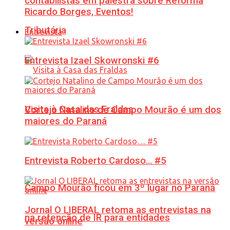
contabilistas em palestra sobre Reforma
Ricardo Borges, Eventos!
Tributária
Entrevista
Entrevista Izael Skowronski #6
Visita à Casa das Fraldas
Cortejo Natalino de Campo Mourão é um dos
maiores do Paraná
Entrevista Roberto Cardoso… #5
Campo Mourão ficou em 3º lugar no Paraná
Jornal O LIBERAL retoma as entrevistas na
na retenção de IR para entidades
versão online