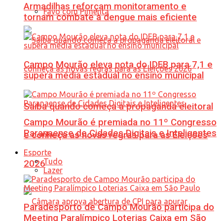
Armadilhas reforçam monitoramento e
Favo com Pimenta
tornam combate à dengue mais eficiente
Campo Mourão eleva nota do IDEB para 7,1 e
supera média estadual no ensino municipal
Saiba quando começa a propaganda eleitoral
Campo Mourão é premiada no 11º Congresso
Paranaense de Cidades Digitais e Inteligentes
e conheça as novas regras para as Eleições
Esporte
Tudo
2026
Lazer
Paradesporto de Campo Mourão participa do
Meeting Paralímpico Loterias Caixa em São