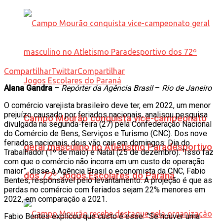
Compartilhar
Twittar
Compartilhar
Alana Gandra
–
Repórter da Agência Brasil
–
Rio de Janeiro
O comércio varejista brasileiro deve ter, em 2022, um menor
prejuízo causado por feriados nacionais, analisou pesquisa
Campo Mourão conquista vice-campeonato
divulgada na segunda-feira (27) pela Confederação Nacional
do Comércio de Bens, Serviços e Turismo (CNC). Dos nove
feriados nacionais, dois vão cair em domingos: Dia do
geral masculino no Atletismo Paradesportivo
Trabalhador (1º de maio) e Natal (25 de dezembro). “Isso faz
com que o comércio não incorra em um custo de operação
maior”, disse à Agência Brasil o economista da CNC, Fabio
dos 72º Jogos Escolares do Paraná
Bentes, responsável pelo levantamento. A projeção é que as
perdas no comércio com feriados sejam 22% menores em
2022, em comparação a 2021.
Fabio Bentes explicou que custo é esse: “Se houver uma