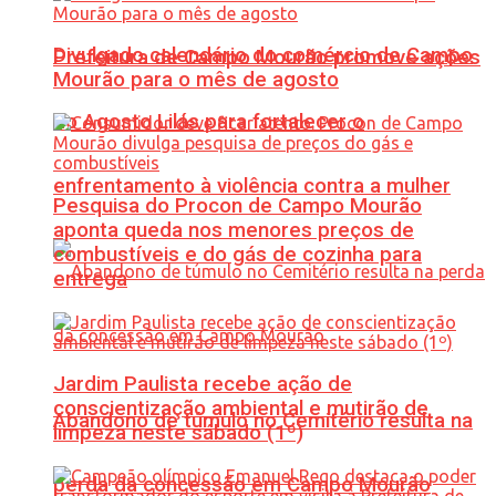
Divulgado calendário do comércio de Campo
Prefeitura de Campo Mourão promove ações
Mourão para o mês de agosto
do Agosto Lilás para fortalecer o
enfrentamento à violência contra a mulher
Pesquisa do Procon de Campo Mourão
aponta queda nos menores preços de
combustíveis e do gás de cozinha para
entrega
Jardim Paulista recebe ação de
conscientização ambiental e mutirão de
Abandono de túmulo no Cemitério resulta na
limpeza neste sábado (1º)
perda da concessão em Campo Mourão