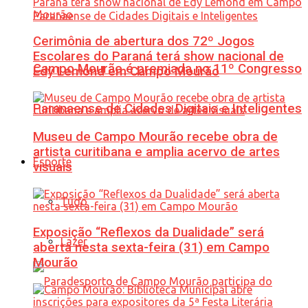
Cerimônia de abertura dos 72º Jogos
Escolares do Paraná terá show nacional de
Campo Mourão é premiada no 11º Congresso
Edy Lemond em Campo Mourão
Paranaense de Cidades Digitais e Inteligentes
Museu de Campo Mourão recebe obra de
artista curitibana e amplia acervo de artes
Esporte
visuais
Tudo
Exposição “Reflexos da Dualidade” será
Lazer
aberta nesta sexta-feira (31) em Campo
Mourão