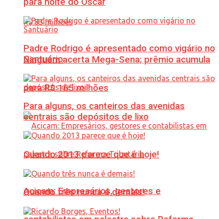
para noite do Oscar
Padre Rodrigo é apresentado como vigário no
Santuário
Ninguém acerta Mega-Sena; prêmio acumula
para R$ 165 milhões
Para alguns, os canteiros das avenidas
centrais são depósitos de lixo
Quando 2013 parece que é hoje!
Acicam: Empresários, gestores e
Quando três nunca é demais!