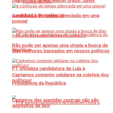
Democrata define Wilson Grassi Júnior
Tristeza da Foto
candidato à Presidência
A confusão do tempo silenciada em uma
poesia!
Não pode ser apenas uma utopia a busca de
dias melhores baseados em nossos políticos
PT oficializa candidatura de Lula à
Captamos somente celulares na coletiva dos
políticos!
Presidência da República
Canteiros das avenidas centrais não são
depósitos de lixo!