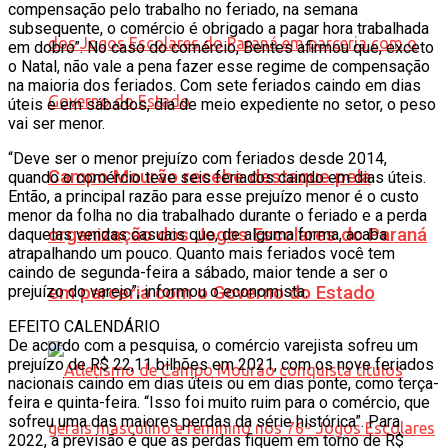
compensação pelo trabalho no feriado, na semana
subsequente, o comércio é obrigado a pagar hora trabalhada
em dobro”. No caso do comércio, Bentes afirmou que, exceto
o Natal, não vale a pena fazer esse regime de compensação
na maioria dos feriados. Com sete feriados caindo em dias
úteis e em sábados, dia de meio expediente no setor, o peso
vai ser menor.
“Deve ser o menor prejuízo com feriados desde 2014,
Campo Mourão recebe destaque pela
quando o comércio teve seis feriados caindo em dias úteis.
Então, a principal razão para esse prejuízo menor é o custo
menor da folha no dia trabalhado durante o feriado e a perda
organização dos Jogos Escolares do Paraná
daquelas vendas casuais que, de alguma forma, acaba
atrapalhando um pouco. Quanto mais feriados você tem
caindo de segunda-feira a sábado, maior tende a ser o
prejuízo do varejo”, informou o economista.
em parceria com o Governo do Estado
EFEITO CALENDÁRIO
De acordo com a pesquisa, o comércio varejista sofreu um
prejuízo de R$ 22,11 bilhões em 2021, com os nove feriados
nacionais caindo em dias úteis ou em dias ponte, como terça-
feira e quinta-feira. “Isso foi muito ruim para o comércio, que
sofreu uma das maiores perdas da série histórica”. Para
2022, a previsão é que as perdas fiquem em torno de R$