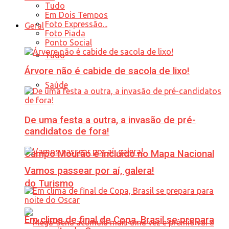
Tudo
Em Dois Tempos
Foto Expressão...
Geral
Foto Piada
Ponto Social
Tudo
Árvore não é cabide de sacola de lixo!
Saúde
De uma festa a outra, a invasão de pré-
candidatos de fora!
Campo Mourão é incluído no Mapa Nacional
Vamos passear por aí, galera!
do Turismo
Em clima de final de Copa, Brasil se prepara