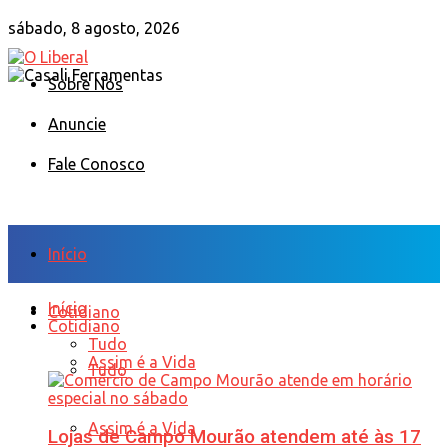
sábado, 8 agosto, 2026
Sobre Nós
Anuncie
Fale Conosco
Início
Início
Cotidiano
Cotidiano
Tudo
Assim é a Vida
Tudo
Assim é a Vida
Lojas de Campo Mourão atendem até às 17