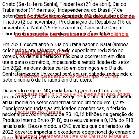
Cristo (Sexta-feira Santa), Tiradentes (21 de abril), Dia do
Trabalhador (1º de maio), Independência do Brasil (7 de
Campo Mourão conquista medalha de bronze
setembro), Nossa Senhora Aparecida (12 de outubro), Dia de
Finados (2 de novembro), Proclamação da República (15 de
novembro) e Natal (25 de dezembro). Carnaval e Corpus
Christi são considerados dias de ponto facultativo.
no basquete para pessoas com deficiência
Em 2021, excetuando o Dia do Trabalhador e Natal (ambos
celebrados em sábados, dia de expediente reduzido no
intelectual nos JEPS
varejo), os demais feriados nacionais ocorreram em dias
úteis para o comércio, impactando a rentabilidade do setor.
Em 2022, as duas datas cairão em domingos e o Dia da
Confraternização Universal será em um sábado, reduzindo a
sete o número de feriados em dias úteis.
De acordo com a CNC, cada feriado em dia útil gera um
prejuízo R$ 2,46 bilhões ao varejo, reduzindo a rentabilidade
anual média do setor comercial como um todo em 1,29%.
Considerando todas as atividades econômicas, o feriado
nacional provoca impacto de R$ 10,12 bilhões na geração do
Produto Interno Bruto (PIB), ou o equivalente a 0,12% do PIB
anualizado. Desse modo, a CNC avaliou que os feriados de
2022 deverão impactar o excedente operacional do comércio
Natação paradesportiva de Campo Mourão
(lucro líquido) em 9%.