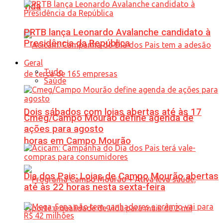
vida
PRTB lança Leonardo Avalanche candidato à
Presidência da República
Geral
Tudo
Saúde
Dois sábados com lojas abertas até às 17
Cmeg/Campo Mourão define agenda de
ações para agosto
horas em Campo Mourão
Dia dos Pais: Lojas de Campo Mourão abertas
até às 22 horas nesta sexta-feira