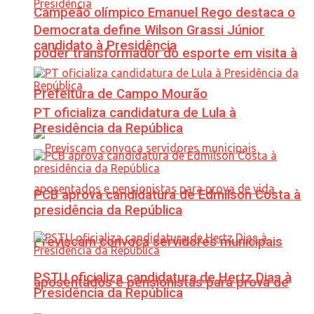
Campeão olímpico Emanuel Rego destaca o
Democrata define Wilson Grassi Júnior
candidato à Presidência
poder transformador do esporte em visita à
Prefeitura de Campo Mourão
PT oficializa candidatura de Lula à
Presidência da República
PCB aprova candidatura de Edmilson Costa à
presidência da República
Previscam convoca servidores municipais
PSTU oficializa candidatura de Hertz Dias à
aposentados e pensionistas para prova de
Presidência da República