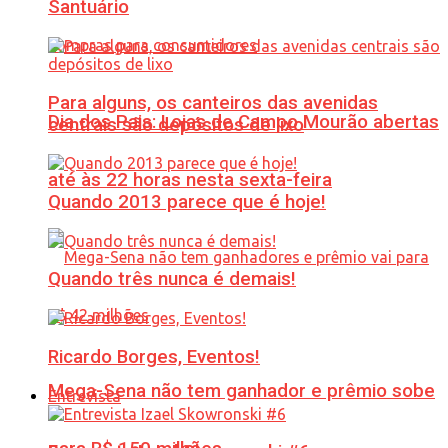
Santuário
Para alguns, os canteiros das avenidas
Dia dos Pais: Lojas de Campo Mourão abertas
centrais são depósitos de lixo
até às 22 horas nesta sexta-feira
Quando 2013 parece que é hoje!
Quando três nunca é demais!
Ricardo Borges, Eventos!
Mega-Sena não tem ganhador e prêmio sobe
Entrevista