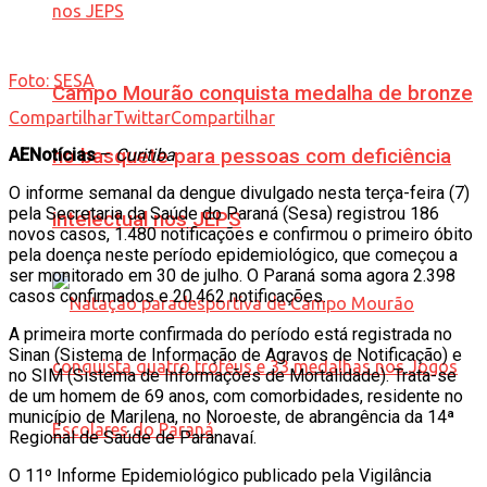
Foto: SESA
Campo Mourão conquista medalha de bronze
Compartilhar
Twittar
Compartilhar
AENotícias
–
Curitiba
no basquete para pessoas com deficiência
O informe semanal da dengue divulgado nesta terça-feira (7)
pela Secretaria da Saúde do Paraná (Sesa) registrou 186
intelectual nos JEPS
novos casos, 1.480 notificações e confirmou o primeiro óbito
pela doença neste período epidemiológico, que começou a
ser monitorado em 30 de julho. O Paraná soma agora 2.398
casos confirmados e 20.462 notificações.
A primeira morte confirmada do período está registrada no
Sinan (Sistema de Informação de Agravos de Notificação) e
no SIM (Sistema de Informações de Mortalidade). Trata-se
de um homem de 69 anos, com comorbidades, residente no
município de Marilena, no Noroeste, de abrangência da 14ª
Regional de Saúde de Paranavaí.
O 11º Informe Epidemiológico publicado pela Vigilância