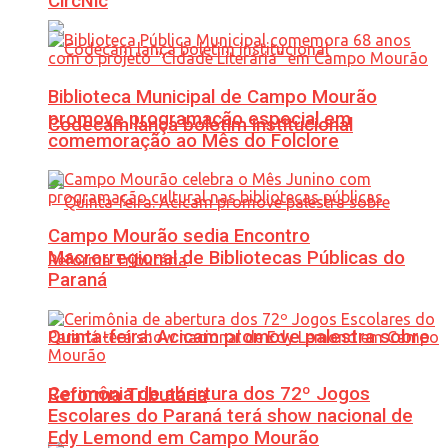
CircNic
Biblioteca Municipal de Campo Mourão
promove programação especial em
Codecam lança boletim institucional
comemoração ao Mês do Folclore
Campo Mourão sedia Encontro
Macrorregional de Bibliotecas Públicas do
Paraná
Quinta-feira: Acicam promove palestra sobre
Cerimônia de abertura dos 72º Jogos
Reforma Tributária
Escolares do Paraná terá show nacional de
Edy Lemond em Campo Mourão