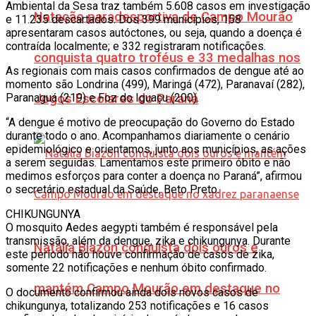
Ambiental da Sesa traz também 5.608 casos em investigação
Natação paradesportiva de Campo Mourão
e 11.235 descartados. Dos 399 municípios, 158
apresentaram casos autóctones, ou seja, quando a doença é
contraída localmente; e 332 registraram notificações.
conquista quatro troféus e 33 medalhas nos
As regionais com mais casos confirmados de dengue até ao
momento são Londrina (499), Maringá (472), Paranavaí (282),
Paranaguá (219) e Foz do Iguaçu (200).
Jogos Escolares do Paraná
“A dengue é motivo de preocupação do Governo do Estado
durante todo o ano. Acompanhamos diariamente o cenário
epidemiológico e orientamos, junto aos municípios, as ações
a serem seguidas. Lamentamos este primeiro óbito e não
medimos esforços para conter a doença no Paraná”, afirmou
o secretário estadual da Saúde, Beto Preto.
CHIKUNGUNYA
O mosquito Aedes aegypti também é responsável pela
transmissão, além da dengue, zika e chikungunya. Durante
Natália Biazon conquista dois ouros e
este período não houve confirmação de casos de zika,
somente 22 notificações e nenhum óbito confirmado.
mantém Campo Mourão em destaque no
O documento confirmou ainda dois novos casos de
chikungunya, totalizando 253 notificações e 16 casos