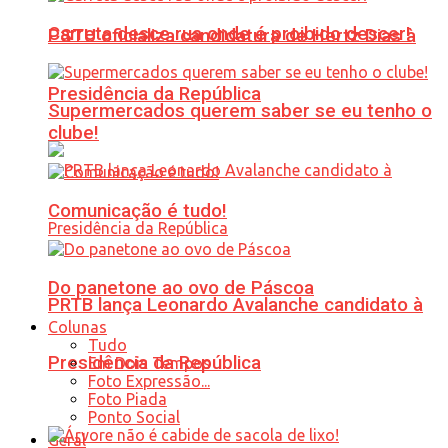
Carreta desce rua onde é proibido descer!
PSTU oficializa candidatura de Hertz Dias à
Presidência da República
Supermercados querem saber se eu tenho o
clube!
Comunicação é tudo!
Do panetone ao ovo de Páscoa
PRTB lança Leonardo Avalanche candidato à
Colunas
Tudo
Presidência da República
Em Dois Tempos
Foto Expressão...
Foto Piada
Ponto Social
Geral