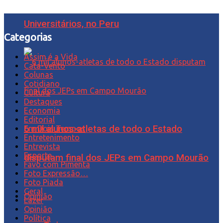
Universitários, no Peru
Categorias
Assim é a Vida
Cata-Vento
Colunas
Cotidiano
Cultura
Destaques
Economia
Editorial
6 mil alunos-atletas de todo o Estado
Em Dois Tempos
Entretenimento
Entrevista
Esporte
disputam final dos JEPs em Campo Mourão
Favo com Pimenta
Foto Expressão…
Foto Piada
Geral
Opinião
Lazer
Opinião
Política