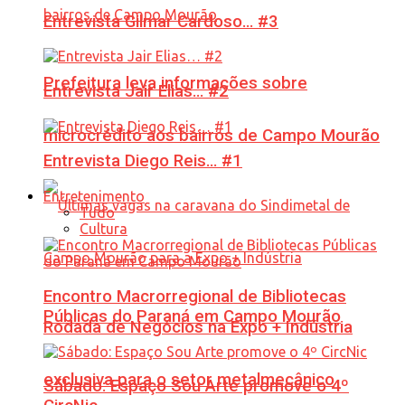
Entrevista Gilmar Cardoso… #3
Prefeitura leva informações sobre
Entrevista Jair Elias… #2
microcrédito aos bairros de Campo Mourão
Entrevista Diego Reis… #1
Entretenimento
Tudo
Cultura
Encontro Macrorregional de Bibliotecas
Públicas do Paraná em Campo Mourão
Rodada de Negócios na Expo + Indústria
exclusiva para o setor metalmecânico
Sábado: Espaço Sou Arte promove o 4º