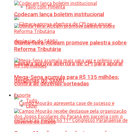
Favo com Pimenta
Codecam lança boletim institucional
Quinta-feira: Acicam promove palestra sobre
Reforma Tributária
Câmara aprova abertura de CPI para apurar
Mega-Sena acumula para R$ 135 milhões;
denúncias do SAMU
confira as dezenas sorteadas
Esporte
Tudo
Lazer