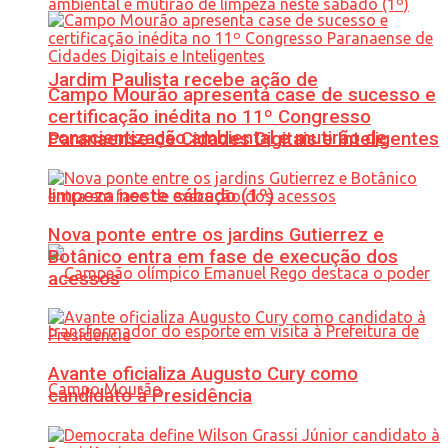
Jardim Paulista recebe ação de
Campo Mourão apresenta case de sucesso e
certificação inédita no 11º Congresso
conscientização ambiental e mutirão de
Paranaense de Cidades Digitais e Inteligentes
limpeza neste sábado (1º)
Nova ponte entre os jardins Gutierrez e
Botânico entra em fase de execução dos
acessos
Avante oficializa Augusto Cury como
candidato à Presidência