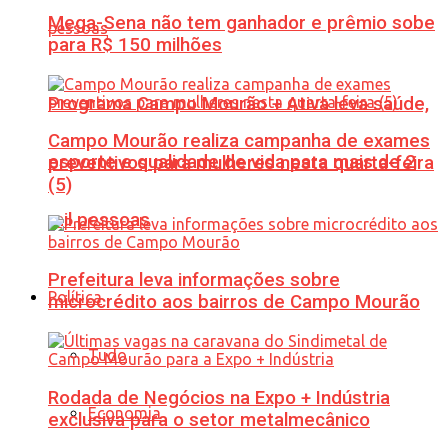
Mega-Sena não tem ganhador e prêmio sobe
para R$ 150 milhões
Programa Campo Mourão + Ativa leva saúde,
Campo Mourão realiza campanha de exames
esporte e qualidade de vida para mais de 2
preventivos para mulheres nesta quarta-feira
(5)
mil pessoas
Prefeitura leva informações sobre
Política
microcrédito aos bairros de Campo Mourão
Tudo
Rodada de Negócios na Expo + Indústria
Economia
exclusiva para o setor metalmecânico