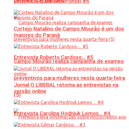
para R$ 150 milhões
Entrevista Izael Skowronski #6
Cortejo Natalino de Campo Mourão é um dos
maiores do Paraná
Entrevista Roberto Cardoso… #5
Campo Mourão realiza campanha de exames
preventivos para mulheres nesta quarta-feira
Jornal O LIBERAL retoma as entrevistas na
versão online
(5)
Entrevista Carolina Hodniuk Lemos… #4