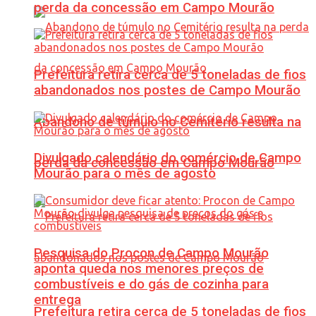
perda da concessão em Campo Mourão
Prefeitura retira cerca de 5 toneladas de fios
abandonados nos postes de Campo Mourão
Abandono de túmulo no Cemitério resulta na
Divulgado calendário do comércio de Campo
perda da concessão em Campo Mourão
Mourão para o mês de agosto
Pesquisa do Procon de Campo Mourão
aponta queda nos menores preços de
combustíveis e do gás de cozinha para
entrega
Prefeitura retira cerca de 5 toneladas de fios