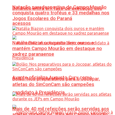
Natação paradesportiva de Campo Mourão
Botânico entra em fase de execução dos
conquista quatro troféus e 33 medalhas nos
Jogos Escolares do Paraná
acessos
Natália Biazon conquista dois ouros e
mantém Campo Mourão em destaque no
xadrez paranaense
Avante oficializa Augusto Cury como
Bolão: Nos preparativos para o Jocopar,
atletas do SinConCam são campeões
candidato à Presidência
Mais de 40 mil refeições serão servidas aos
atletas durante os JEPs em Campo Mourão