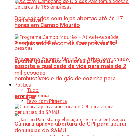
Dois sábados com lojas abertas até às 17
horas em Campo Mourão
Pesquisa do Procon de Campo Mourão
Programa Campo Mourão + Ativa leva saúde,
aponta queda nos menores preços de
esporte e qualidade de vida para mais de 2
mil pessoas
combustíveis e do gás de cozinha para
Política
Tudo
Economia
entrega
Favo com Pimenta
Câmara aprova abertura de CPI para apurar
denúncias do SAMU