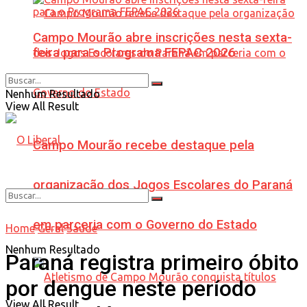
Campo Mourão abre inscrições nesta sexta-
feira para o Programa FEPAC 2026
Nenhum Resultado
View All Result
Campo Mourão recebe destaque pela
organização dos Jogos Escolares do Paraná
em parceria com o Governo do Estado
Home
Geral
Saúde
Nenhum Resultado
Paraná registra primeiro óbito
por dengue neste período
View All Result