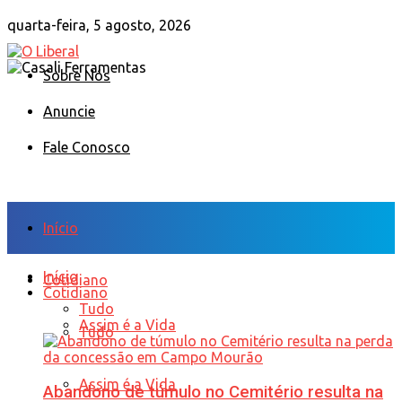
quarta-feira, 5 agosto, 2026
Sobre Nós
Anuncie
Fale Conosco
Início
Início
Cotidiano
Cotidiano
Tudo
Assim é a Vida
Tudo
Assim é a Vida
Abandono de túmulo no Cemitério resulta na