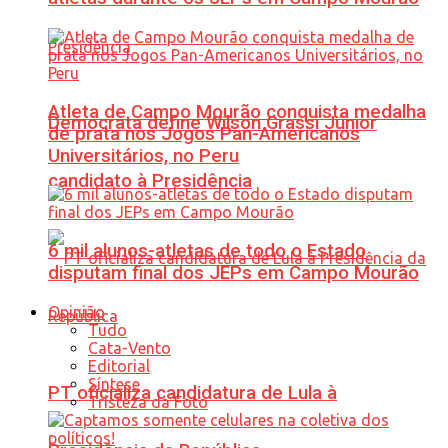
Atleta de Campo Mourão conquista medalha
Democrata define Wilson Grassi Júnior
de prata nos Jogos Pan-Americanos
Universitários, no Peru
candidato à Presidência
6 mil alunos-atletas de todo o Estado
disputam final dos JEPs em Campo Mourão
Opinião
Tudo
Cata-Vento
Editorial
Síntese
PT oficializa candidatura de Lula à
Tristeza da Foto