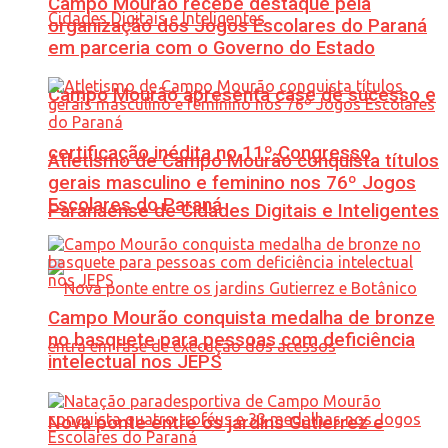
Campo Mourão recebe destaque pela
organização dos Jogos Escolares do Paraná
em parceria com o Governo do Estado
Campo Mourão apresenta case de sucesso e
certificação inédita no 11º Congresso
Atletismo de Campo Mourão conquista títulos
gerais masculino e feminino nos 76º Jogos
Escolares do Paraná
Paranaense de Cidades Digitais e Inteligentes
Campo Mourão conquista medalha de bronze
no basquete para pessoas com deficiência
intelectual nos JEPS
Nova ponte entre os jardins Gutierrez e