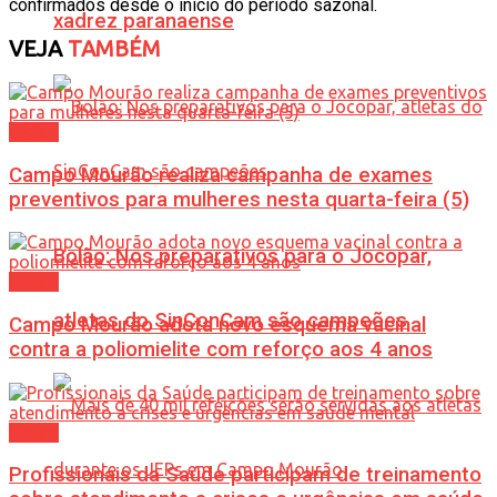
confirmados desde o início do período sazonal.
xadrez paranaense
VEJA
TAMBÉM
Saúde
Campo Mourão realiza campanha de exames
preventivos para mulheres nesta quarta-feira (5)
Bolão: Nos preparativos para o Jocopar,
Saúde
atletas do SinConCam são campeões
Campo Mourão adota novo esquema vacinal
contra a poliomielite com reforço aos 4 anos
Saúde
Profissionais da Saúde participam de treinamento