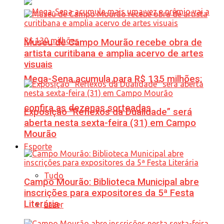
Museu de Campo Mourão recebe obra de
artista curitibana e amplia acervo de artes
visuais
Mega-Sena acumula para R$ 135 milhões;
confira as dezenas sorteadas
Exposição “Reflexos da Dualidade” será
aberta nesta sexta-feira (31) em Campo
Mourão
Esporte
Tudo
Campo Mourão: Biblioteca Municipal abre
inscrições para expositores da 5ª Festa
Literária
Lazer