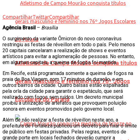
Compartilhar
Twittar
Compartilhar
Agência Brasil
–
Brasília
O surgimento da variante Ômicron do novo coronavírus
restringiu as festas de réveillon em todo o país. Pelo menos
20 capitais cancelaram a realização de shows e eventos
artísticos para evitar a aglomeração de pessoas. No entanto,
em algumas capitais, a queima de fogos foi mantida.
Atletismo de Campo Mourão conquista títulos
Em Recife, está programada somente a queima de fogos na
praia de Boa Viagem, com 17 minutos de duração, e em
gerais masculino e feminino nos 76º Jogos
outros bairros da cidade. Quatro balsas estão espalhadas
pela orla da cidade para garantir o espetáculo, que será
realizado com fogos sem ruídos. Um decreto municipal
Escolares do Paraná
proibiu a utilização de artefatos que provoquem poluição
sonora em eventos promovidos pelo governo local.
Além de não realizar a festa de réveillon neste ano, a
prefeitura de Fortaleza publicou um decreto para fixar o limite
de público em festas privadas. Pelas regras, eventos de
grande porte em locais fechados deverão cumprir a