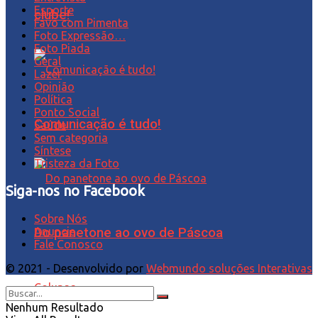
Esporte
clube!
Favo com Pimenta
Foto Expressão…
Foto Piada
Geral
Lazer
Opinião
Política
Ponto Social
Comunicação é tudo!
Saúde
Sem categoria
Síntese
Tristeza da Foto
Siga-nos no Facebook
Sobre Nós
Anuncie
Do panetone ao ovo de Páscoa
Fale Conosco
© 2021 - Desenvolvido por
Webmundo soluções Interativas
Colunas
Nenhum Resultado