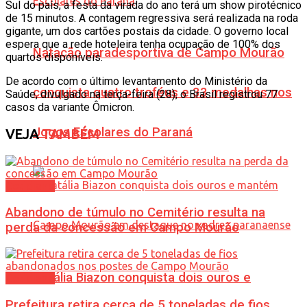
Sul do país, a festa da virada do ano terá um show pirotécnico
de 15 minutos. A contagem regressiva será realizada na roda
gigante, um dos cartões postais da cidade. O governo local
espera que a rede hoteleira tenha ocupação de 100% dos
Natação paradesportiva de Campo Mourão
quartos disponíveis.
De acordo com o último levantamento do Ministério da
conquista quatro troféus e 33 medalhas nos
Saúde, divulgado na terça-feira (28), o Brasil registrou 77
casos da variante Ômicron.
Jogos Escolares do Paraná
VEJA
TAMBÉM
Cotidiano
Abandono de túmulo no Cemitério resulta na
perda da concessão em Campo Mourão
Natália Biazon conquista dois ouros e
Cotidiano
Prefeitura retira cerca de 5 toneladas de fios