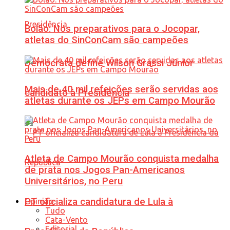
Bolão: Nos preparativos para o Jocopar,
atletas do SinConCam são campeões
Democrata define Wilson Grassi Júnior
Mais de 40 mil refeições serão servidas aos
candidato à Presidência
atletas durante os JEPs em Campo Mourão
Atleta de Campo Mourão conquista medalha
de prata nos Jogos Pan-Americanos
Universitários, no Peru
PT oficializa candidatura de Lula à
Opinião
Tudo
Cata-Vento
Editorial