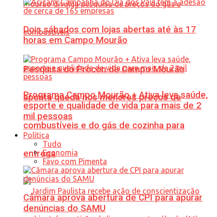
Dois sábados com lojas abertas até às 17
horas em Campo Mourão
Pesquisa do Procon de Campo Mourão
Programa Campo Mourão + Ativa leva saúde,
aponta queda nos menores preços de
esporte e qualidade de vida para mais de 2
mil pessoas
combustíveis e do gás de cozinha para
Política
Tudo
Economia
entrega
Favo com Pimenta
Câmara aprova abertura de CPI para apurar
denúncias do SAMU