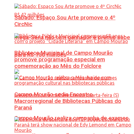
Sábado: Espaço Sou Arte promove o 4º
CircNic
Mega-Sena não tem ganhador e prêmio sobe
Biblioteca Municipal de Campo Mourão
para R$ 150 milhões
promove programação especial em
comemoração ao Mês do Folclore
Campo Mourão sedia Encontro
Macrorregional de Bibliotecas Públicas do
Paraná
Campo Mourão realiza campanha de exames