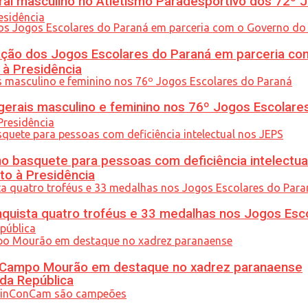
l masculino no Atletismo Paradesportivo dos 72º J
ção dos Jogos Escolares do Paraná em parceria co
 à Presidência
gerais masculino e feminino nos 76º Jogos Escolare
 basquete para pessoas com deficiência intelectua
to à Presidência
uista quatro troféus e 33 medalhas nos Jogos Esc
ém Campo Mourão em destaque no xadrez paranaense
 da República