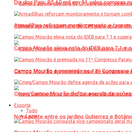
Dia dos Pais: R$ 60 mil em 31 vales compras
Armadilhas reforçam monitoramento e tornam 
Câmara aprova abertura de CPI para apurar d
Campo Mourão eleva nota do IDEB para 7,1 e s
Campo Mourão é premiada no 11º Congresso Pa
Campo Mourão apresenta case de sucesso e cer
Cmeg/Campo Mourão define agenda de ações 
Esporte
Tudo
Lazer
Nova ponte entre os jardins Gutierrez e Botâ