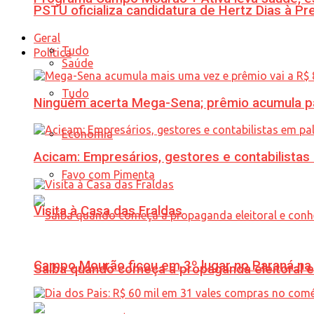
PSTU oficializa candidatura de Hertz Dias à Pr
Geral
Tudo
Política
Saúde
Tudo
Ninguém acerta Mega-Sena; prêmio acumula p
Economia
Acicam: Empresários, gestores e contabilistas
Favo com Pimenta
Visita à Casa das Fraldas
Campo Mourão ficou em 3º lugar no Paraná na 
Saiba quando começa a propaganda eleitoral e