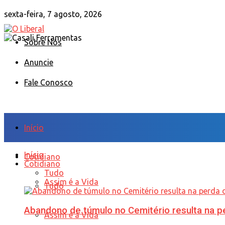
sexta-feira, 7 agosto, 2026
Sobre Nós
Anuncie
Fale Conosco
Início
Início
Cotidiano
Cotidiano
Tudo
Assim é a Vida
Tudo
Abandono de túmulo no Cemitério resulta na
Assim é a Vida