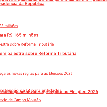
esidência da República
ara R$ 165 milhões
 em palestra sobre Reforma Tributária
retenção de IR para entidades
 conheça as novas regras para as Eleições 2026