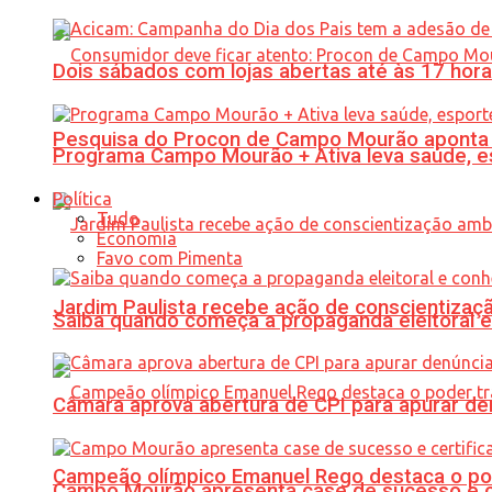
Dois sábados com lojas abertas até às 17 h
Pesquisa do Procon de Campo Mourão aponta 
Programa Campo Mourão + Ativa leva saúde, es
Política
Tudo
Economia
Favo com Pimenta
Jardim Paulista recebe ação de conscientizaç
Saiba quando começa a propaganda eleitoral e
Câmara aprova abertura de CPI para apurar d
Campeão olímpico Emanuel Rego destaca o pod
Campo Mourão apresenta case de sucesso e cer