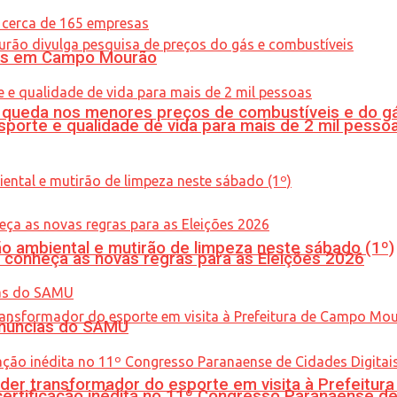
oras em Campo Mourão
queda nos menores preços de combustíveis e do gá
porte e qualidade de vida para mais de 2 mil pesso
ão ambiental e mutirão de limpeza neste sábado (1º)
 conheça as novas regras para as Eleições 2026
enúncias do SAMU
er transformador do esporte em visita à Prefeitu
tificação inédita no 11º Congresso Paranaense de C