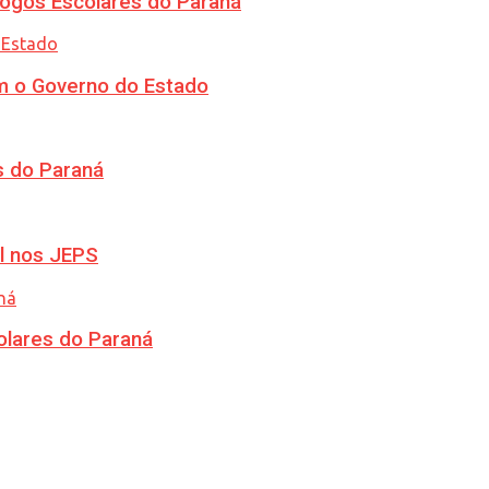
ogos Escolares do Paraná
m o Governo do Estado
s do Paraná
l nos JEPS
olares do Paraná