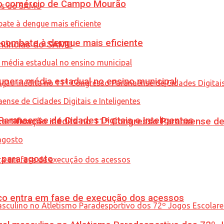
 no comércio de Campo Mourão
combate à dengue mais eficiente
enúncias do SAMU
upera média estadual no ensino municipal
ranaense de Cidades Digitais e Inteligentes
tificação inédita no 11º Congresso Paranaense de C
para agosto
nico entra em fase de execução dos acessos