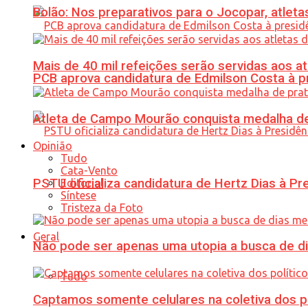
Bolão: Nos preparativos para o Jocopar, atl
Mais de 40 mil refeições serão servidas aos 
PCB aprova candidatura de Edmilson Costa à p
Atleta de Campo Mourão conquista medalha de
Opinião
Tudo
Cata-Vento
PSTU oficializa candidatura de Hertz Dias à Pr
Editorial
Síntese
Tristeza da Foto
Geral
Não pode ser apenas uma utopia a busca de d
Tudo
Captamos somente celulares na coletiva dos po