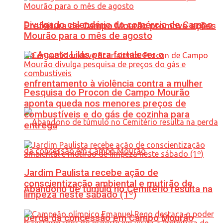
Divulgado calendário do comércio de Campo
Prefeitura de Campo Mourão promove ações
Mourão para o mês de agosto
do Agosto Lilás para fortalecer o
enfrentamento à violência contra a mulher
Pesquisa do Procon de Campo Mourão
aponta queda nos menores preços de
combustíveis e do gás de cozinha para
entrega
Jardim Paulista recebe ação de
conscientização ambiental e mutirão de
Abandono de túmulo no Cemitério resulta na
limpeza neste sábado (1º)
perda da concessão em Campo Mourão