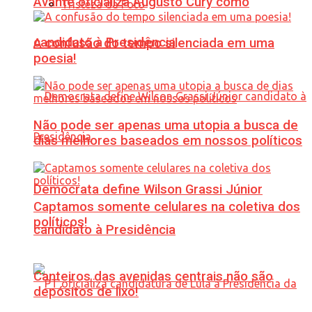
Avante oficializa Augusto Cury como
Tristeza da Foto
candidato à Presidência
A confusão do tempo silenciada em uma
poesia!
Não pode ser apenas uma utopia a busca de
dias melhores baseados em nossos políticos
Democrata define Wilson Grassi Júnior
Captamos somente celulares na coletiva dos
políticos!
candidato à Presidência
Canteiros das avenidas centrais não são
depósitos de lixo!