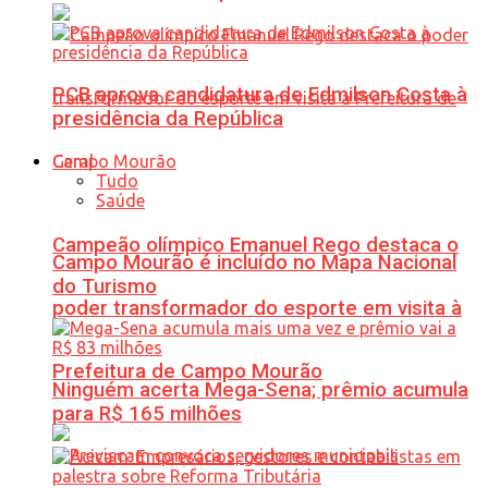
PCB aprova candidatura de Edmilson Costa à
presidência da República
Geral
Tudo
Saúde
Campeão olímpico Emanuel Rego destaca o
Campo Mourão é incluído no Mapa Nacional
do Turismo
poder transformador do esporte em visita à
Prefeitura de Campo Mourão
Ninguém acerta Mega-Sena; prêmio acumula
para R$ 165 milhões