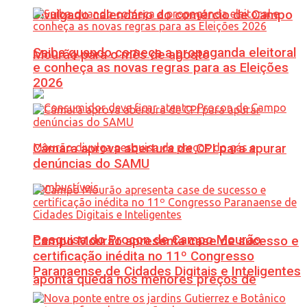
Divulgado calendário do comércio de Campo
Saiba quando começa a propaganda eleitoral
Mourão para o mês de agosto
e conheça as novas regras para as Eleições
2026
Câmara aprova abertura de CPI para apurar
denúncias do SAMU
Pesquisa do Procon de Campo Mourão
Campo Mourão apresenta case de sucesso e
certificação inédita no 11º Congresso
Paranaense de Cidades Digitais e Inteligentes
aponta queda nos menores preços de