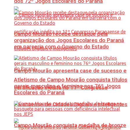
dos 72º Jogos Escolares do Paraná
Campo Mourão recebe destaque pela
organização dos Jogos Escolares do Paraná
em parceria com o Governo do Estado
Campo Mourão apresenta case de sucesso e
Atletismo de Campo Mourão conquista títulos
gerais masculino e feminino nos 76º Jogos
certificação inédita no 11º Congresso
Escolares do Paraná
Paranaense de Cidades Digitais e Inteligentes
Campo Mourão conquista medalha de bronze