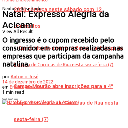
Nenhum Resultado
2026 começa neste sábado com 12
Natal: Expresso Alegria da
Acicam
confrontos
View All Result
O ingresso é o cupom recebido pelo
consumidor em compras realizadas nas
empresas que participam da campanha
natalina.
por
Antonio José
14 de dezembro de 2022
Campo Mourão abre inscrições para a 4ª
em
Entretenimento
1 min read
etapa do Circuito de Corridas de Rua nesta
sexta-feira (7)