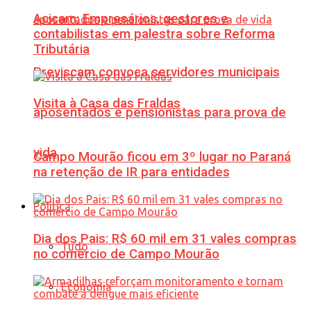
Acicam: Empresários, gestores e
contabilistas em palestra sobre Reforma
Tributária
Previscam convoca servidores municipais
Visita à Casa das Fraldas
aposentados e pensionistas para prova de
vida
Campo Mourão ficou em 3º lugar no Paraná
na retenção de IR para entidades
Política
Dia dos Pais: R$ 60 mil em 31 vales compras
Tudo
no comércio de Campo Mourão
Economia