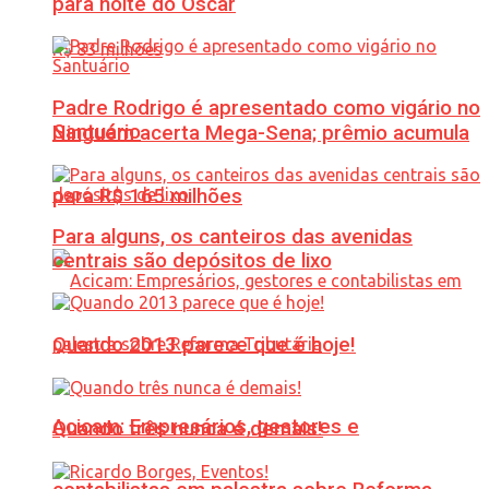
para noite do Oscar
Padre Rodrigo é apresentado como vigário no
Santuário
Ninguém acerta Mega-Sena; prêmio acumula
para R$ 165 milhões
Para alguns, os canteiros das avenidas
centrais são depósitos de lixo
Quando 2013 parece que é hoje!
Acicam: Empresários, gestores e
Quando três nunca é demais!