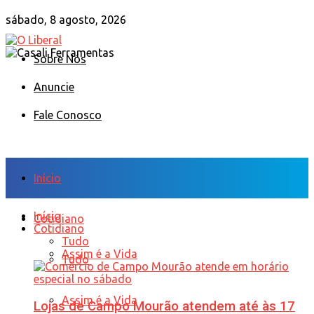
sábado, 8 agosto, 2026
Sobre Nós
Anuncie
Fale Conosco
Início
Início
Cotidiano
Cotidiano
Tudo
Assim é a Vida
Tudo
Assim é a Vida
Lojas de Campo Mourão atendem até às 17