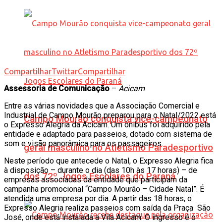
Compartilhar
Twittar
Compartilhar
Assessoria de Comunicação
–
Acicam
Entre as várias novidades que a Associação Comercial e
Industrial de Campo Mourão preparou para o Natal/2022 está
Campo Mourão conquista vice-campeonato
o Expresso Alegria da Acicam. Um ônibus foi adquirido pela
entidade e adaptado para passeios, dotado com sistema de
som e visão panorâmica para os passageiros.
geral masculino no Atletismo Paradesportivo
Neste período que antecede o Natal, o Expresso Alegria fica
à disposição – durante o dia (das 10h às 17 horas) – de
dos 72º Jogos Escolares do Paraná
empresas associadas da entidade que participam da
campanha promocional “Campo Mourão – Cidade Natal”. É
atendida uma empresa por dia. A partir das 18 horas, o
Expresso Alegria realiza passeios com saída da Praça São
José, onde está instalada a Vila Acicam. O ingresso é o