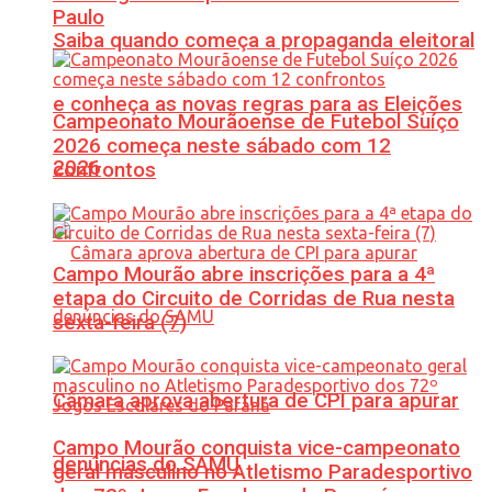
Paulo
Saiba quando começa a propaganda eleitoral
e conheça as novas regras para as Eleições
Campeonato Mourãoense de Futebol Suíço
2026 começa neste sábado com 12
2026
confrontos
Campo Mourão abre inscrições para a 4ª
etapa do Circuito de Corridas de Rua nesta
sexta-feira (7)
Câmara aprova abertura de CPI para apurar
Campo Mourão conquista vice-campeonato
denúncias do SAMU
geral masculino no Atletismo Paradesportivo