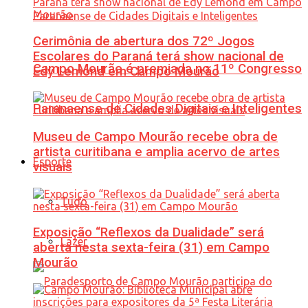
Cerimônia de abertura dos 72º Jogos
Escolares do Paraná terá show nacional de
Campo Mourão é premiada no 11º Congresso
Edy Lemond em Campo Mourão
Paranaense de Cidades Digitais e Inteligentes
Museu de Campo Mourão recebe obra de
artista curitibana e amplia acervo de artes
Esporte
visuais
Tudo
Exposição “Reflexos da Dualidade” será
Lazer
aberta nesta sexta-feira (31) em Campo
Mourão