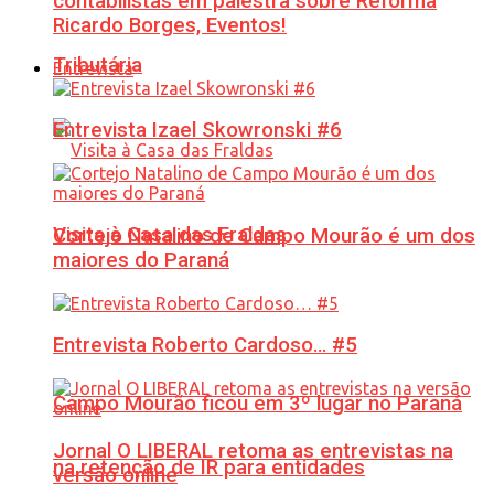
contabilistas em palestra sobre Reforma
Ricardo Borges, Eventos!
Tributária
Entrevista
Entrevista Izael Skowronski #6
Visita à Casa das Fraldas
Cortejo Natalino de Campo Mourão é um dos
maiores do Paraná
Entrevista Roberto Cardoso… #5
Campo Mourão ficou em 3º lugar no Paraná
Jornal O LIBERAL retoma as entrevistas na
na retenção de IR para entidades
versão online