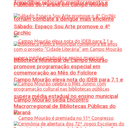
Armadilhas reforçam monitoramento e
Públicas do Paraná em Campo Mourão
tornam combate à dengue mais eficiente
Sábado: Espaço Sou Arte promove o 4º
CircNic
Biblioteca Municipal de Campo Mourão
promove programação especial em
comemoração ao Mês do Folclore
Campo Mourão eleva nota do IDEB para 7,1 e
supera média estadual no ensino municipal
Campo Mourão sedia Encontro
Macrorregional de Bibliotecas Públicas do
Paraná