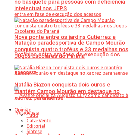
no basquete para pessoas com deficiência
intelectual nos JEPS
Nova ponte entre os jardins Gutierrez e
Natação paradesportiva de Campo Mourão
conquista quatro troféus e 33 medalhas nos
Botânico entra em fase de execução dos
Jogos Escolares do Paraná
acessos
Natália Biazon conquista dois ouros e
mantém Campo Mourão em destaque no
xadrez paranaense
Opinião
Tudo
Cata-Vento
Editorial
Síntese