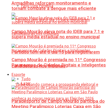
Armadilhas reforçam monitoramento e
Favo com Pimenta
tornam combate à dengue mais eficiente
Campo Mourão eleva nota do IDEB para 7,1 e
supera média estadual no ensino municipal
Partidos têm até o dia 15 para registrarem
Campo Mourão é premiada no 11º Congresso
Paranaense de Cidades Digitais e Inteligentes
candidaturas nos tribunais
Esporte
Tudo
Lazer
Paradesporto de Campo Mourão participa do
Meeting Paralímpico Loterias Caixa em São