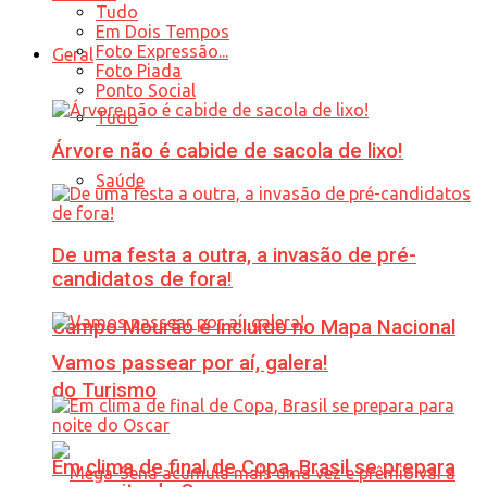
Tudo
Em Dois Tempos
Foto Expressão...
Geral
Foto Piada
Ponto Social
Tudo
Árvore não é cabide de sacola de lixo!
Saúde
De uma festa a outra, a invasão de pré-
candidatos de fora!
Campo Mourão é incluído no Mapa Nacional
Vamos passear por aí, galera!
do Turismo
Em clima de final de Copa, Brasil se prepara