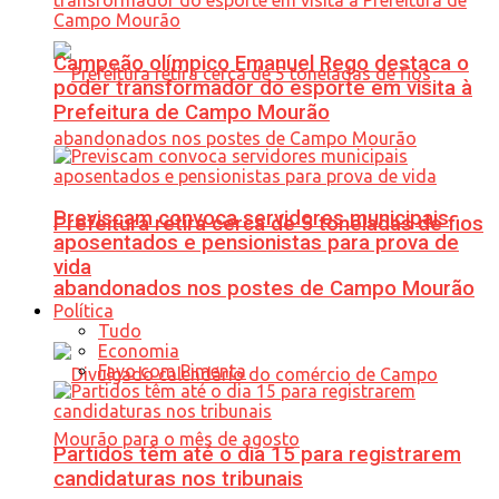
Campeão olímpico Emanuel Rego destaca o
poder transformador do esporte em visita à
Prefeitura de Campo Mourão
Previscam convoca servidores municipais
Prefeitura retira cerca de 5 toneladas de fios
aposentados e pensionistas para prova de
vida
abandonados nos postes de Campo Mourão
Política
Tudo
Economia
Favo com Pimenta
Partidos têm até o dia 15 para registrarem
candidaturas nos tribunais