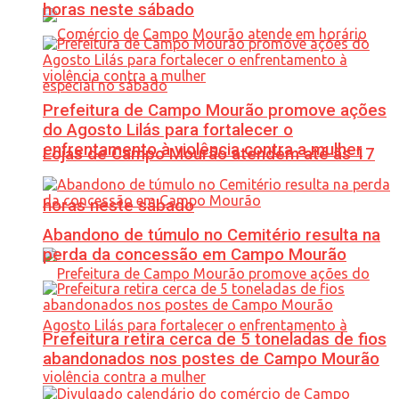
horas neste sábado
Prefeitura de Campo Mourão promove ações
do Agosto Lilás para fortalecer o
enfrentamento à violência contra a mulher
Lojas de Campo Mourão atendem até às 17
horas neste sábado
Abandono de túmulo no Cemitério resulta na
perda da concessão em Campo Mourão
Prefeitura retira cerca de 5 toneladas de fios
abandonados nos postes de Campo Mourão