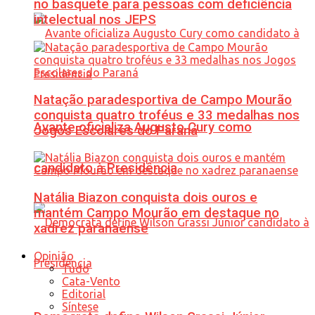
no basquete para pessoas com deficiência
intelectual nos JEPS
Natação paradesportiva de Campo Mourão
conquista quatro troféus e 33 medalhas nos
Avante oficializa Augusto Cury como
Jogos Escolares do Paraná
candidato à Presidência
Natália Biazon conquista dois ouros e
mantém Campo Mourão em destaque no
xadrez paranaense
Opinião
Tudo
Cata-Vento
Editorial
Síntese