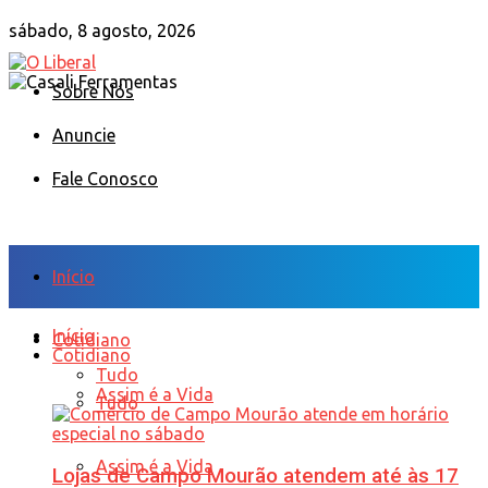
sábado, 8 agosto, 2026
Sobre Nós
Anuncie
Fale Conosco
Início
Início
Cotidiano
Cotidiano
Tudo
Assim é a Vida
Tudo
Assim é a Vida
Lojas de Campo Mourão atendem até às 17