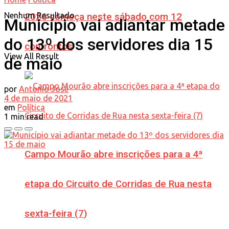
Nenhum Resultado
2026 começa neste sábado com 12
Município vai adiantar metade
do 13º dos servidores dia 15
confrontos
View All Result
de maio
por
Antonio José
4 de maio de 2021
em
Política
1 min read
Campo Mourão abre inscrições para a 4ª
etapa do Circuito de Corridas de Rua nesta
sexta-feira (7)