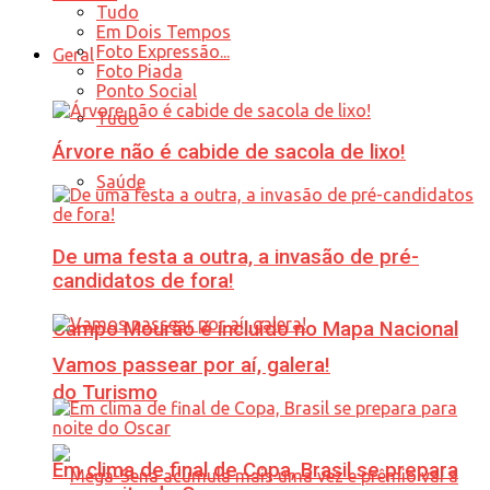
Tudo
Em Dois Tempos
Foto Expressão...
Geral
Foto Piada
Ponto Social
Tudo
Árvore não é cabide de sacola de lixo!
Saúde
De uma festa a outra, a invasão de pré-
candidatos de fora!
Campo Mourão é incluído no Mapa Nacional
Vamos passear por aí, galera!
do Turismo
Em clima de final de Copa, Brasil se prepara