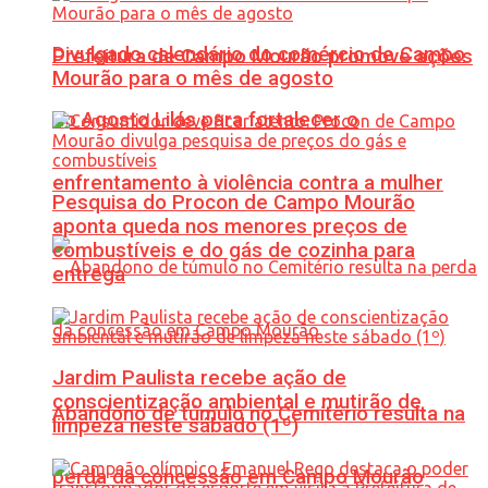
Divulgado calendário do comércio de Campo
Prefeitura de Campo Mourão promove ações
Mourão para o mês de agosto
do Agosto Lilás para fortalecer o
enfrentamento à violência contra a mulher
Pesquisa do Procon de Campo Mourão
aponta queda nos menores preços de
combustíveis e do gás de cozinha para
entrega
Jardim Paulista recebe ação de
conscientização ambiental e mutirão de
Abandono de túmulo no Cemitério resulta na
limpeza neste sábado (1º)
perda da concessão em Campo Mourão