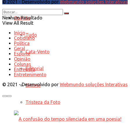
© 2021 - Desenvolvido por
Webmundo soluções Interativas
Nenhum Resultado
Opinião
View All Result
Início
Tudo
Cotidiano
Política
Geral
Cata-Vento
Esporte
Opinião
Colunas
Editorial
Entrevista
Entretenimento
© 2021 - Desenvolvido por
Webmundo soluções Interativas
Síntese
Tristeza da Foto