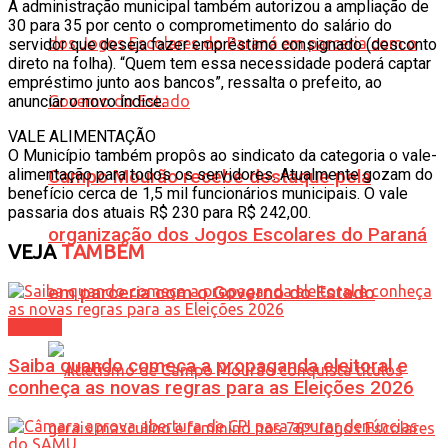
A administração municipal também autorizou a ampliação de
30 para 35 por cento o comprometimento do salário do
servidor que deseja fazer empréstimo consignado (desconto
direto na folha). “Quem tem essa necessidade poderá captar
empréstimo junto aos bancos”, ressalta o prefeito, ao
anunciar o novo índice.
VALE ALIMENTAÇÃO
O Município também propôs ao sindicato da categoria o vale-
alimentação para todos os servidores. Atualmente gozam do
Campo Mourão recebe destaque pela
benefício cerca de 1,5 mil funcionários municipais. O vale
passaria dos atuais R$ 230 para R$ 242,00.
organização dos Jogos Escolares do Paraná
VEJA
TAMBÉM
em parceria com o Governo do Estado
Política
Saiba quando começa a propaganda eleitoral e
conheça as novas regras para as Eleições 2026