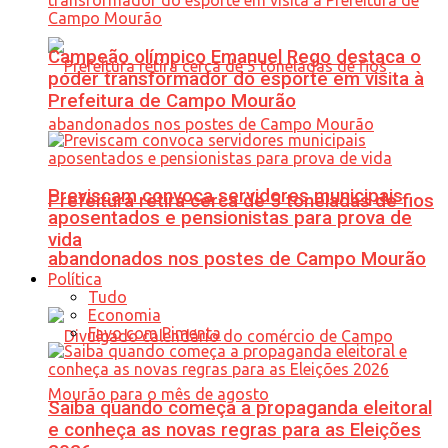
Campeão olímpico Emanuel Rego destaca o
poder transformador do esporte em visita à
Prefeitura de Campo Mourão
Previscam convoca servidores municipais
Prefeitura retira cerca de 5 toneladas de fios
aposentados e pensionistas para prova de
vida
abandonados nos postes de Campo Mourão
Política
Tudo
Economia
Favo com Pimenta
Saiba quando começa a propaganda eleitoral
e conheça as novas regras para as Eleições