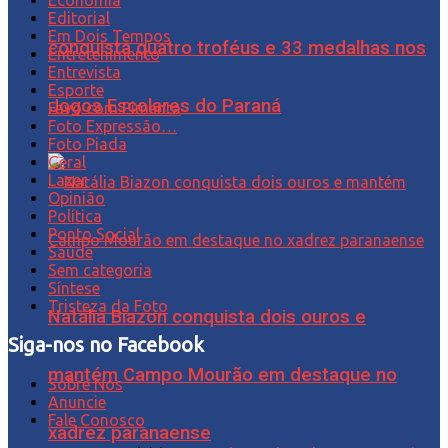
Editorial
Em Dois Tempos
conquista quatro troféus e 33 medalhas nos
Entretenimento
Entrevista
Esporte
Jogos Escolares do Paraná
Favo com Pimenta
Foto Expressão…
Foto Piada
Geral
Lazer
Opinião
Política
Ponto Social
Saúde
Sem categoria
Síntese
Tristeza da Foto
Natália Biazon conquista dois ouros e
Siga-nos no Facebook
mantém Campo Mourão em destaque no
Sobre Nós
Anuncie
Fale Conosco
xadrez paranaense