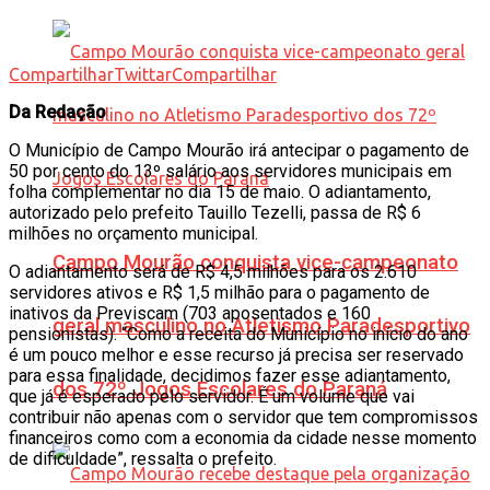
Compartilhar
Twittar
Compartilhar
Da Redação
O Município de Campo Mourão irá antecipar o pagamento de
50 por cento do 13º salário aos servidores municipais em
folha complementar no dia 15 de maio. O adiantamento,
autorizado pelo prefeito Tauillo Tezelli, passa de R$ 6
milhões no orçamento municipal.
Campo Mourão conquista vice-campeonato
O adiantamento será de R$ 4,5 milhões para os 2.610
servidores ativos e R$ 1,5 milhão para o pagamento de
inativos da Previscam (703 aposentados e 160
geral masculino no Atletismo Paradesportivo
pensionistas). “Como a receita do Município no início do ano
é um pouco melhor e esse recurso já precisa ser reservado
para essa finalidade, decidimos fazer esse adiantamento,
dos 72º Jogos Escolares do Paraná
que já é esperado pelo servidor. É um volume que vai
contribuir não apenas com o servidor que tem compromissos
financeiros como com a economia da cidade nesse momento
de dificuldade”, ressalta o prefeito.