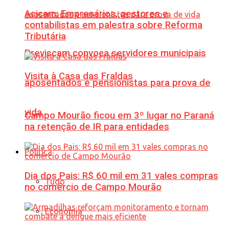
Acicam: Empresários, gestores e
contabilistas em palestra sobre Reforma
Tributária
Previscam convoca servidores municipais
Visita à Casa das Fraldas
aposentados e pensionistas para prova de
vida
Campo Mourão ficou em 3º lugar no Paraná
na retenção de IR para entidades
Política
Dia dos Pais: R$ 60 mil em 31 vales compras
Tudo
no comércio de Campo Mourão
Economia