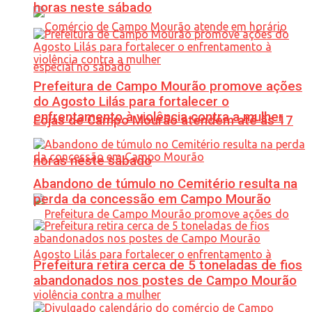
horas neste sábado
Prefeitura de Campo Mourão promove ações
do Agosto Lilás para fortalecer o
enfrentamento à violência contra a mulher
Lojas de Campo Mourão atendem até às 17
horas neste sábado
Abandono de túmulo no Cemitério resulta na
perda da concessão em Campo Mourão
Prefeitura retira cerca de 5 toneladas de fios
abandonados nos postes de Campo Mourão