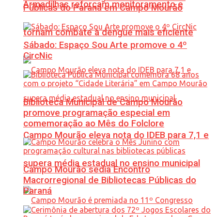
Armadilhas reforçam monitoramento e
Públicas do Paraná em Campo Mourão
tornam combate à dengue mais eficiente
Sábado: Espaço Sou Arte promove o 4º
CircNic
Biblioteca Municipal de Campo Mourão
promove programação especial em
comemoração ao Mês do Folclore
Campo Mourão eleva nota do IDEB para 7,1 e
supera média estadual no ensino municipal
Campo Mourão sedia Encontro
Macrorregional de Bibliotecas Públicas do
Paraná