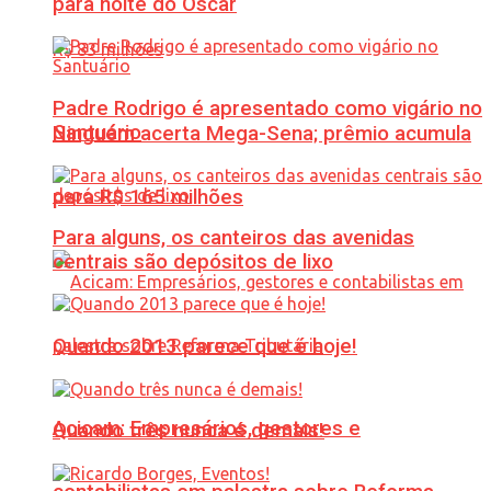
para noite do Oscar
Padre Rodrigo é apresentado como vigário no
Santuário
Ninguém acerta Mega-Sena; prêmio acumula
para R$ 165 milhões
Para alguns, os canteiros das avenidas
centrais são depósitos de lixo
Quando 2013 parece que é hoje!
Acicam: Empresários, gestores e
Quando três nunca é demais!