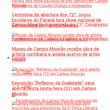
Cerimônia de abertura dos 72º Jogos
Escolares do Paraná terá show nacional de
Campo Mourão é premiada no 11º Congresso
Edy Lemond em Campo Mourão
Paranaense de Cidades Digitais e Inteligentes
Museu de Campo Mourão recebe obra de
artista curitibana e amplia acervo de artes
Esporte
visuais
Tudo
Exposição “Reflexos da Dualidade” será
Lazer
aberta nesta sexta-feira (31) em Campo
Mourão