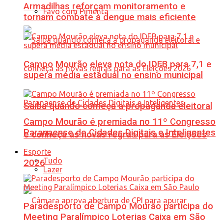
Armadilhas reforçam monitoramento e
Favo com Pimenta
tornam combate à dengue mais eficiente
Campo Mourão eleva nota do IDEB para 7,1 e
supera média estadual no ensino municipal
Saiba quando começa a propaganda eleitoral
Campo Mourão é premiada no 11º Congresso
Paranaense de Cidades Digitais e Inteligentes
e conheça as novas regras para as Eleições
Esporte
Tudo
2026
Lazer
Paradesporto de Campo Mourão participa do
Meeting Paralímpico Loterias Caixa em São