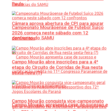
Paulo
Câmara aprova abertura de CPI para apurar
Campeonato Mourãoense de Futebol Suíço
2026 começa neste sábado com 12
denúncias do SAMU
confrontos
Campo Mourão abre inscrições para a 4ª
etapa do Circuito de Corridas de Rua nesta
sexta-feira (7)
Campo Mourão conquista vice-campeonato
Campo Mourão apresenta case de sucesso e
geral masculino no Atletismo Paradesportivo