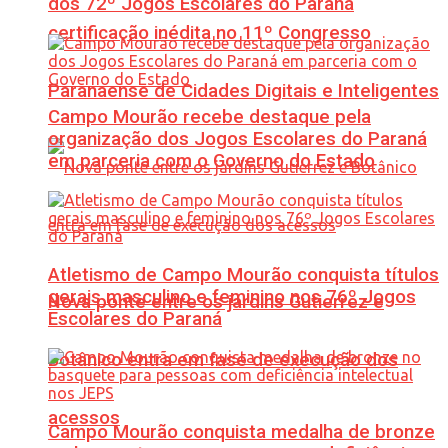
dos 72º Jogos Escolares do Paraná
certificação inédita no 11º Congresso
Paranaense de Cidades Digitais e Inteligentes
Campo Mourão recebe destaque pela
organização dos Jogos Escolares do Paraná
em parceria com o Governo do Estado
Atletismo de Campo Mourão conquista títulos
gerais masculino e feminino nos 76º Jogos
Nova ponte entre os jardins Gutierrez e
Escolares do Paraná
Botânico entra em fase de execução dos
acessos
Campo Mourão conquista medalha de bronze