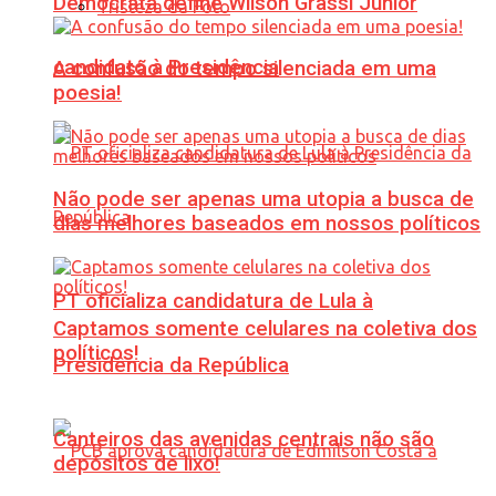
Democrata define Wilson Grassi Júnior
Tristeza da Foto
candidato à Presidência
A confusão do tempo silenciada em uma
poesia!
Não pode ser apenas uma utopia a busca de
dias melhores baseados em nossos políticos
PT oficializa candidatura de Lula à
Captamos somente celulares na coletiva dos
políticos!
Presidência da República
Canteiros das avenidas centrais não são
depósitos de lixo!