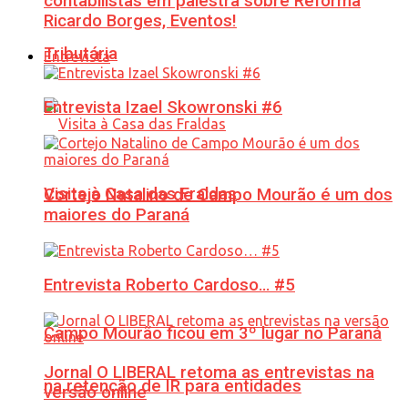
contabilistas em palestra sobre Reforma
Ricardo Borges, Eventos!
Tributária
Entrevista
Entrevista Izael Skowronski #6
Visita à Casa das Fraldas
Cortejo Natalino de Campo Mourão é um dos
maiores do Paraná
Entrevista Roberto Cardoso… #5
Campo Mourão ficou em 3º lugar no Paraná
Jornal O LIBERAL retoma as entrevistas na
na retenção de IR para entidades
versão online