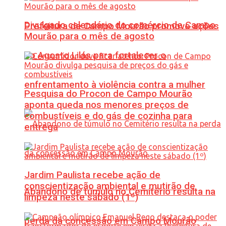
Divulgado calendário do comércio de Campo
Prefeitura de Campo Mourão promove ações
Mourão para o mês de agosto
do Agosto Lilás para fortalecer o
enfrentamento à violência contra a mulher
Pesquisa do Procon de Campo Mourão
aponta queda nos menores preços de
combustíveis e do gás de cozinha para
entrega
Jardim Paulista recebe ação de
conscientização ambiental e mutirão de
Abandono de túmulo no Cemitério resulta na
limpeza neste sábado (1º)
perda da concessão em Campo Mourão