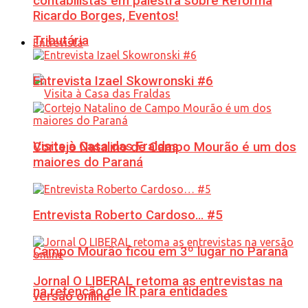
contabilistas em palestra sobre Reforma
Ricardo Borges, Eventos!
Tributária
Entrevista
Entrevista Izael Skowronski #6
Visita à Casa das Fraldas
Cortejo Natalino de Campo Mourão é um dos
maiores do Paraná
Entrevista Roberto Cardoso… #5
Campo Mourão ficou em 3º lugar no Paraná
Jornal O LIBERAL retoma as entrevistas na
na retenção de IR para entidades
versão online