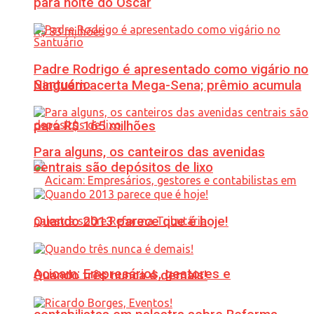
para noite do Oscar
Padre Rodrigo é apresentado como vigário no
Santuário
Ninguém acerta Mega-Sena; prêmio acumula
para R$ 165 milhões
Para alguns, os canteiros das avenidas
centrais são depósitos de lixo
Quando 2013 parece que é hoje!
Acicam: Empresários, gestores e
Quando três nunca é demais!