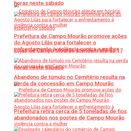
horas neste sábado
Prefeitura de Campo Mourão promove ações
do Agosto Lilás para fortalecer o
enfrentamento à violência contra a mulher
Lojas de Campo Mourão atendem até às 17
horas neste sábado
Abandono de túmulo no Cemitério resulta na
perda da concessão em Campo Mourão
Prefeitura retira cerca de 5 toneladas de fios
abandonados nos postes de Campo Mourão