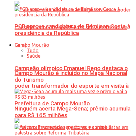
PCB aprova candidatura de Edmilson Costa à
presidência da República
Geral
Tudo
Saúde
Campeão olímpico Emanuel Rego destaca o
Campo Mourão é incluído no Mapa Nacional
do Turismo
poder transformador do esporte em visita à
Prefeitura de Campo Mourão
Ninguém acerta Mega-Sena; prêmio acumula
para R$ 165 milhões