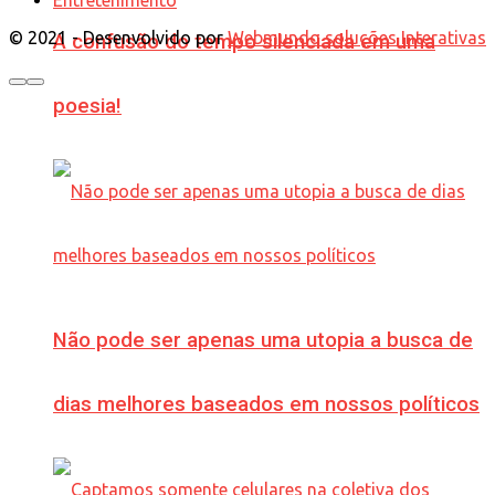
© 2021 - Desenvolvido por
Webmundo soluções Interativas
A confusão do tempo silenciada em uma
poesia!
Não pode ser apenas uma utopia a busca de
dias melhores baseados em nossos políticos