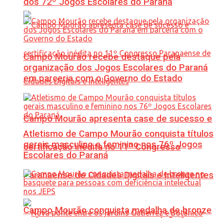
dos 72º Jogos Escolares do Paraná
Campo Mourão recebe destaque pela
organização dos Jogos Escolares do Paraná
em parceria com o Governo do Estado
Campo Mourão apresenta case de sucesso e
Atletismo de Campo Mourão conquista títulos
gerais masculino e feminino nos 76º Jogos
certificação inédita no 11º Congresso
Escolares do Paraná
Paranaense de Cidades Digitais e Inteligentes
Campo Mourão conquista medalha de bronze