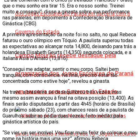
que o meu sonho era tirar 15. Era o nosso sonho. Treinei
muito e consegui”, disse a ginasta sobre sua performance
nas paralelas, em depoimento à Confederação Brasileira de
Ginástica (CBG).
A primeira apresentação da noite foi no salto, no qual Rebeca
faturou o ouro olímpico em Tóquio. A paulista superou todas
as expectativas ao alcançar nota 14,800, deixando para trás a
holandesa Elisabeth Geurts (14,350) segunda colocada, e a
Campo Mourão recebe destaque pela
italiana Asia D’Amato (13,816).
“Consegui me adaptar, sentir o meu corpo. Saltei bem
organização dos Jogos Escolares do Paraná
tranquila, com consciência. Na final, preciso estar tão
concentrada como estive hoje”, revelou a ginasta.
em parceria com o Governo do Estado
Na trave, a brasileira se desequilibrou três vezes, mas
mesmo assim avançou à final na oitava posição (13,400). As
finais serão disputadas a partir das 4h45 (horário de Brasília)
do próximo sábado (23), com chances reais de a paulista de
Guarulhos subir ao pódio duas vezes, feito inédito para
ginástica artística do país.
“Se vier, vai ser incrível. Vou ficar muito feliz de colocar o meu
nome na história mais uma vez”, afirmou Rebeca.