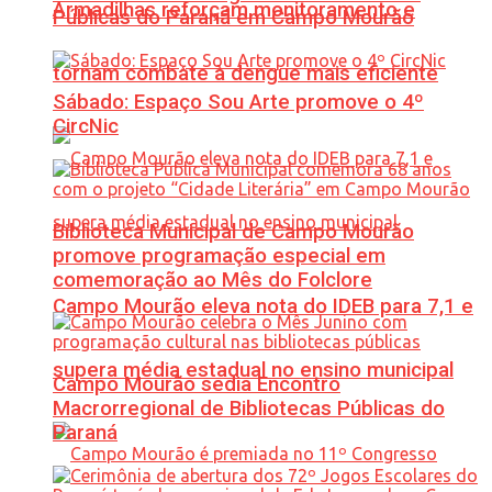
Armadilhas reforçam monitoramento e
Públicas do Paraná em Campo Mourão
tornam combate à dengue mais eficiente
Sábado: Espaço Sou Arte promove o 4º
CircNic
Biblioteca Municipal de Campo Mourão
promove programação especial em
comemoração ao Mês do Folclore
Campo Mourão eleva nota do IDEB para 7,1 e
supera média estadual no ensino municipal
Campo Mourão sedia Encontro
Macrorregional de Bibliotecas Públicas do
Paraná