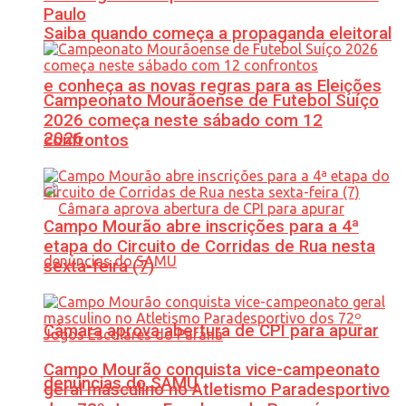
Paulo
Saiba quando começa a propaganda eleitoral
e conheça as novas regras para as Eleições
Campeonato Mourãoense de Futebol Suíço
2026 começa neste sábado com 12
2026
confrontos
Campo Mourão abre inscrições para a 4ª
etapa do Circuito de Corridas de Rua nesta
sexta-feira (7)
Câmara aprova abertura de CPI para apurar
Campo Mourão conquista vice-campeonato
denúncias do SAMU
geral masculino no Atletismo Paradesportivo