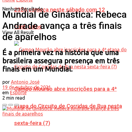
Nenhum Resultado
2026 começa neste sábado com 12
Mundial de Ginástica: Rebeca
Andrade avança a três finais
confrontos
View All Result
de aparelhos
É a primeira vez na história que uma
brasileira assegura presença em três
finais em um Mundial.
por
Antonio José
19 de outubro de 2021
Campo Mourão abre inscrições para a 4ª
em
Esporte
2 min read
etapa do Circuito de Corridas de Rua nesta
sexta-feira (7)