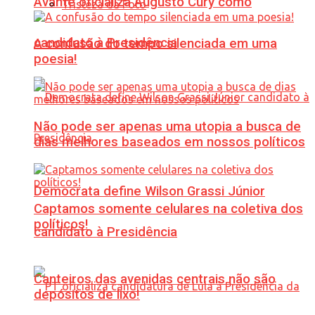
Avante oficializa Augusto Cury como
Tristeza da Foto
candidato à Presidência
A confusão do tempo silenciada em uma
poesia!
Não pode ser apenas uma utopia a busca de
dias melhores baseados em nossos políticos
Democrata define Wilson Grassi Júnior
Captamos somente celulares na coletiva dos
políticos!
candidato à Presidência
Canteiros das avenidas centrais não são
depósitos de lixo!