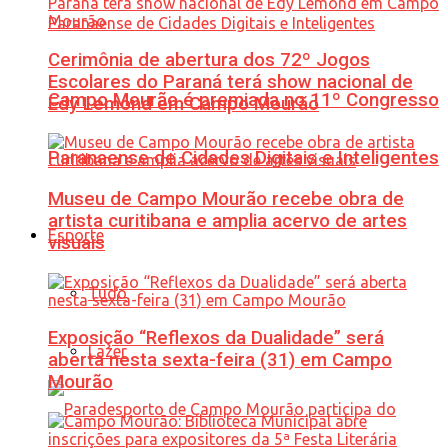
Cerimônia de abertura dos 72º Jogos
Escolares do Paraná terá show nacional de
Campo Mourão é premiada no 11º Congresso
Edy Lemond em Campo Mourão
Paranaense de Cidades Digitais e Inteligentes
Museu de Campo Mourão recebe obra de
artista curitibana e amplia acervo de artes
Esporte
visuais
Tudo
Exposição “Reflexos da Dualidade” será
Lazer
aberta nesta sexta-feira (31) em Campo
Mourão