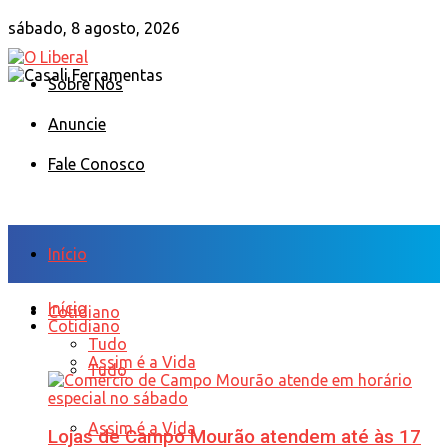
sábado, 8 agosto, 2026
Sobre Nós
Anuncie
Fale Conosco
Início
Início
Cotidiano
Cotidiano
Tudo
Assim é a Vida
Tudo
Assim é a Vida
Lojas de Campo Mourão atendem até às 17