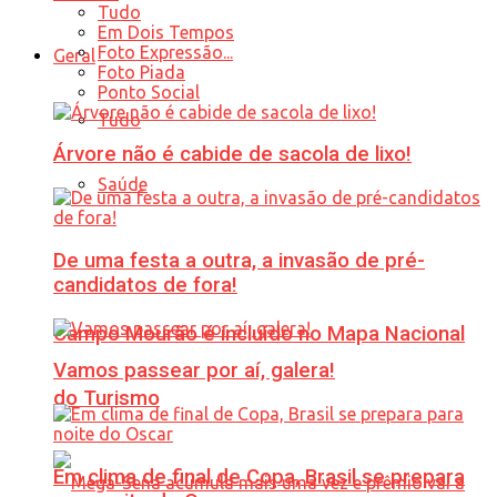
Tudo
Em Dois Tempos
Foto Expressão...
Geral
Foto Piada
Ponto Social
Tudo
Árvore não é cabide de sacola de lixo!
Saúde
De uma festa a outra, a invasão de pré-
candidatos de fora!
Campo Mourão é incluído no Mapa Nacional
Vamos passear por aí, galera!
do Turismo
Em clima de final de Copa, Brasil se prepara