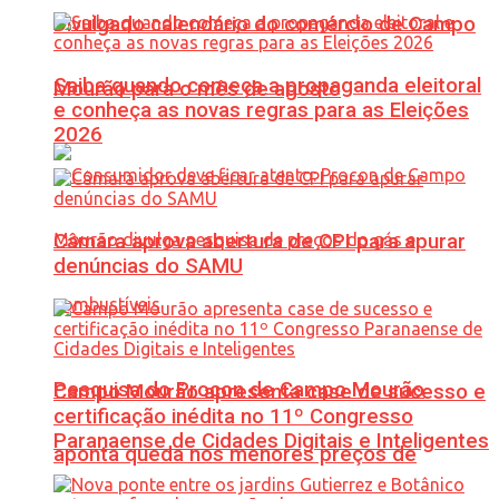
Divulgado calendário do comércio de Campo
Saiba quando começa a propaganda eleitoral
Mourão para o mês de agosto
e conheça as novas regras para as Eleições
2026
Câmara aprova abertura de CPI para apurar
denúncias do SAMU
Pesquisa do Procon de Campo Mourão
Campo Mourão apresenta case de sucesso e
certificação inédita no 11º Congresso
Paranaense de Cidades Digitais e Inteligentes
aponta queda nos menores preços de