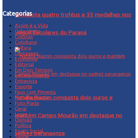
Categorias
conquista quatro troféus e 33 medalhas nos
Assim é a Vida
Cata-Vento
Jogos Escolares do Paraná
Colunas
Cotidiano
Cultura
Destaques
Economia
Editorial
Em Dois Tempos
Entretenimento
Entrevista
Esporte
Favo com Pimenta
Natália Biazon conquista dois ouros e
Foto Expressão…
Foto Piada
Geral
Lazer
mantém Campo Mourão em destaque no
Opinião
Política
Ponto Social
xadrez paranaense
Saúde