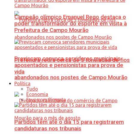
Campeão olímpico Emanuel Rego destaca o
poder transformador do esporte em visita à
Prefeitura de Campo Mourão
Previscam convoca servidores municipais
Prefeitura retira cerca de 5 toneladas de fios
aposentados e pensionistas para prova de
vida
abandonados nos postes de Campo Mourão
Política
Tudo
Economia
Favo com Pimenta
Partidos têm até o dia 15 para registrarem
candidaturas nos tribunais