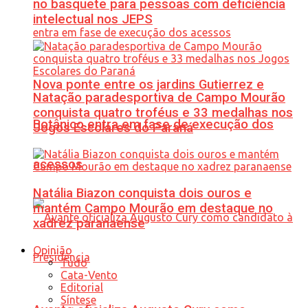
no basquete para pessoas com deficiência
intelectual nos JEPS
Nova ponte entre os jardins Gutierrez e
Natação paradesportiva de Campo Mourão
conquista quatro troféus e 33 medalhas nos
Botânico entra em fase de execução dos
Jogos Escolares do Paraná
acessos
Natália Biazon conquista dois ouros e
mantém Campo Mourão em destaque no
xadrez paranaense
Opinião
Tudo
Cata-Vento
Editorial
Síntese