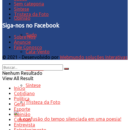
Sem categoria
Síntese
Tristeza da Foto
Opinião
Siga-nos no Facebook
Tudo
Sobre Nós
Anuncie
Fale Conosco
Cata-Vento
© 2021 - Desenvolvido por
Webmundo soluções Interativas
Editorial
Nenhum Resultado
View All Result
Síntese
Início
Cotidiano
Política
Tristeza da Foto
Geral
Esporte
Opinião
Colunas
Entrevista
Entretenimento