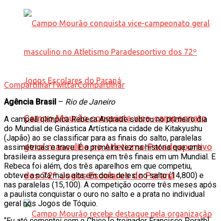
Compartilhar
Twittar
Compartilhar
Agência Brasil
–
Rio de Janeiro
Campo Mourão conquista vice-campeonato
A campeã olímpica Rebeca Andrade sobrou no primeiro dia
do Mundial de Ginástica Artística na cidade de Kitakyushu
(Japão) ao se classificar para as finais do salto, paralelas
geral masculino no Atletismo Paradesportivo
assimétricas e trave. É a primeira vez na história que uma
brasileira assegura presença em três finais em um Mundial. E
Rebeca foi além, dos três aparelhos em que competiu,
dos 72º Jogos Escolares do Paraná
obteve a nota mais alta em dois deles: no salto (14,800) e
nas paralelas (15,100). A competição ocorre três meses após
a paulista conquistar o ouro no salto e a prata no individual
geral nos Jogos de Tóquio.
“Eu até comentei com o Chico [o treinador Francisco Porath]