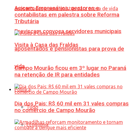
Acicam: Empresários, gestores e
contabilistas em palestra sobre Reforma
Tributária
Previscam convoca servidores municipais
Visita à Casa das Fraldas
aposentados e pensionistas para prova de
vida
Campo Mourão ficou em 3º lugar no Paraná
na retenção de IR para entidades
Política
Dia dos Pais: R$ 60 mil em 31 vales compras
Tudo
no comércio de Campo Mourão
Economia