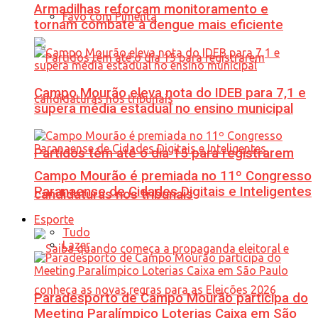
Armadilhas reforçam monitoramento e
Favo com Pimenta
tornam combate à dengue mais eficiente
Campo Mourão eleva nota do IDEB para 7,1 e
supera média estadual no ensino municipal
Partidos têm até o dia 15 para registrarem
Campo Mourão é premiada no 11º Congresso
Paranaense de Cidades Digitais e Inteligentes
candidaturas nos tribunais
Esporte
Tudo
Lazer
Paradesporto de Campo Mourão participa do
Meeting Paralímpico Loterias Caixa em São