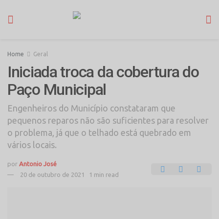
Home
Geral
Iniciada troca da cobertura do
Paço Municipal
Engenheiros do Município constataram que
pequenos reparos não são suficientes para resolver
o problema, já que o telhado está quebrado em
vários locais.
por
Antonio José
20 de outubro de 2021
1 min read