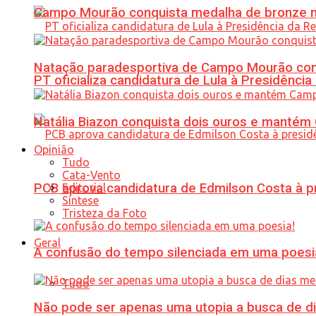
Campo Mourão conquista medalha de bronze no
Natação paradesportiva de Campo Mourão conq
PT oficializa candidatura de Lula à Presidência
Natália Biazon conquista dois ouros e mant
Opinião
Tudo
Cata-Vento
PCB aprova candidatura de Edmilson Costa à p
Editorial
Síntese
Tristeza da Foto
Geral
A confusão do tempo silenciada em uma poesi
Tudo
Não pode ser apenas uma utopia a busca de d