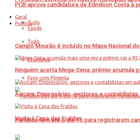
PCB aprova candidatura de Edmilson Costa à p
Geral
Tudo
Política
Saúde
Tudo
Campo Mourão é incluído no Mapa Nacional do
Economia
Ninguém acerta Mega-Sena; prêmio acumula p
Favo com Pimenta
Acicam: Empresários, gestores e contabilistas
Visita à Casa das Fraldas
Partidos têm até o dia 15 para registrarem can