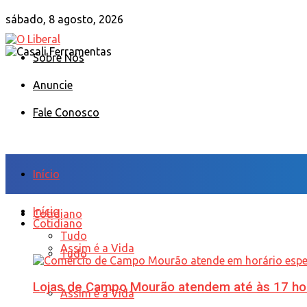
sábado, 8 agosto, 2026
Sobre Nós
Anuncie
Fale Conosco
Início
Início
Cotidiano
Cotidiano
Tudo
Assim é a Vida
Tudo
Lojas de Campo Mourão atendem até às 17 ho
Assim é a Vida