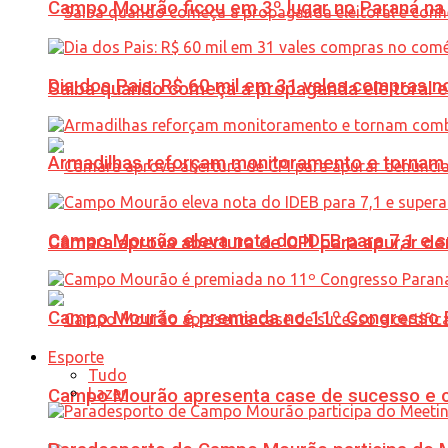
Campo Mourão ficou em 3º lugar no Paraná na 
Dia dos Pais: R$ 60 mil em 31 vales compras
Saiba quando começa a propaganda eleitoral e
Armadilhas reforçam monitoramento e tornam 
Campo Mourão eleva nota do IDEB para 7,1 e s
Câmara aprova abertura de CPI para apurar d
Campo Mourão é premiada no 11º Congresso Pa
Esporte
Tudo
Lazer
Campo Mourão apresenta case de sucesso e cer