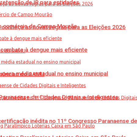
retenção de IR para entidades
 no comércio de Campo Mourão
 conheça as novas regras para as Eleições 2026
combate à dengue mais eficiente
upera média estadual no ensino municipal
enúncias do SAMU
ranaense de Cidades Digitais e Inteligentes
tificação inédita no 11º Congresso Paranaense de C