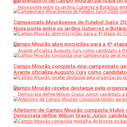
Paradesporto de Campo Mourão participa do M
Campeonato Mourãoense de Futebol Suíço 20
Nova ponte entre os jardins Gutierrez e Botâ
Campo Mourão abre inscrições para a 4ª etapa 
Campo Mourão conquista vice-campeonato gera
Avante oficializa Augusto Cury como candidato
Campo Mourão recebe destaque pela organiza
Atletismo de Campo Mourão conquista títulos 
Democrata define Wilson Grassi Júnior candida