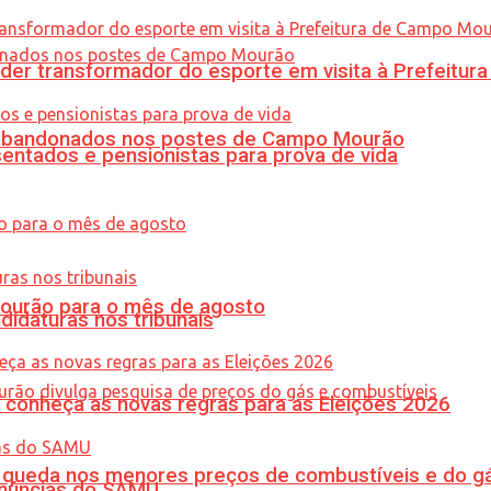
er transformador do esporte em visita à Prefeitu
os abandonados nos postes de Campo Mourão
entados e pensionistas para prova de vida
Mourão para o mês de agosto
didaturas nos tribunais
 conheça as novas regras para as Eleições 2026
queda nos menores preços de combustíveis e do gá
enúncias do SAMU