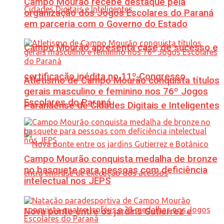
Campo Mourão recebe destaque pela
organização dos Jogos Escolares do Paraná
em parceria com o Governo do Estado
Campo Mourão apresenta case de sucesso e
certificação inédita no 11º Congresso
Atletismo de Campo Mourão conquista títulos
gerais masculino e feminino nos 76º Jogos
Escolares do Paraná
Paranaense de Cidades Digitais e Inteligentes
Campo Mourão conquista medalha de bronze
no basquete para pessoas com deficiência
intelectual nos JEPS
Nova ponte entre os jardins Gutierrez e