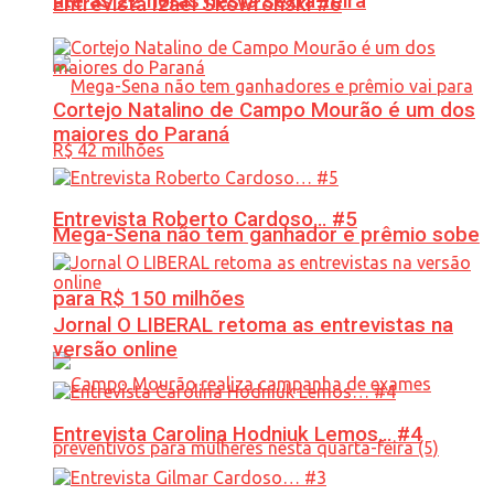
até às 22 horas nesta sexta-feira
Entrevista Izael Skowronski #6
Cortejo Natalino de Campo Mourão é um dos
maiores do Paraná
Entrevista Roberto Cardoso… #5
Mega-Sena não tem ganhador e prêmio sobe
para R$ 150 milhões
Jornal O LIBERAL retoma as entrevistas na
versão online
Entrevista Carolina Hodniuk Lemos… #4