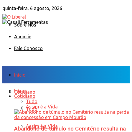
quinta-feira, 6 agosto, 2026
Sobre Nós
Anuncie
Fale Conosco
Início
Início
Cotidiano
Cotidiano
Tudo
Assim é a Vida
Tudo
Assim é a Vida
Abandono de túmulo no Cemitério resulta na