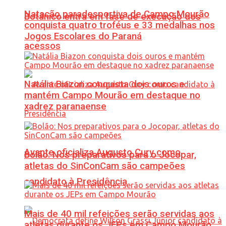
Natação paradesportiva de Campo Mourão
Botânico entra em fase de execução dos
conquista quatro troféus e 33 medalhas nos
Jogos Escolares do Paraná
acessos
Natália Biazon conquista dois ouros e
mantém Campo Mourão em destaque no
xadrez paranaense
Avante oficializa Augusto Cury como
Bolão: Nos preparativos para o Jocopar,
atletas do SinConCam são campeões
candidato à Presidência
Mais de 40 mil refeições serão servidas aos
atletas durante os JEPs em Campo Mourão