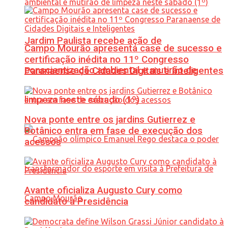
Jardim Paulista recebe ação de
Campo Mourão apresenta case de sucesso e
certificação inédita no 11º Congresso
conscientização ambiental e mutirão de
Paranaense de Cidades Digitais e Inteligentes
limpeza neste sábado (1º)
Nova ponte entre os jardins Gutierrez e
Botânico entra em fase de execução dos
acessos
Avante oficializa Augusto Cury como
candidato à Presidência