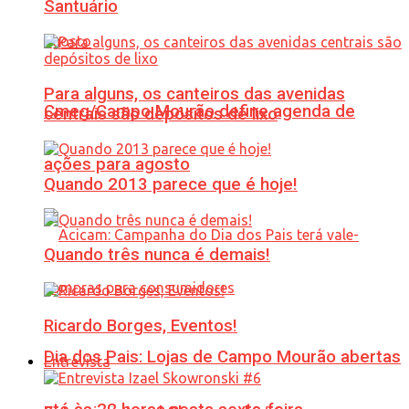
Santuário
Para alguns, os canteiros das avenidas
Cmeg/Campo Mourão define agenda de
centrais são depósitos de lixo
ações para agosto
Quando 2013 parece que é hoje!
Quando três nunca é demais!
Ricardo Borges, Eventos!
Dia dos Pais: Lojas de Campo Mourão abertas
Entrevista