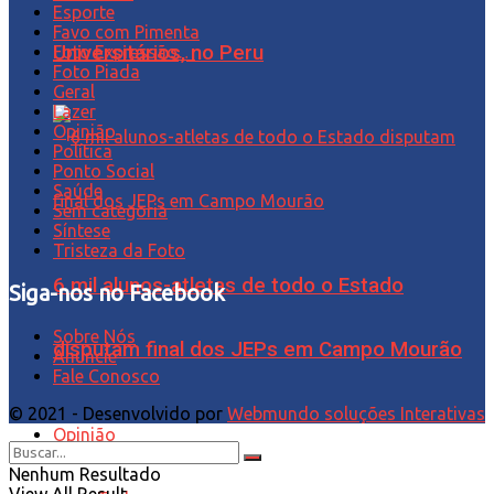
Esporte
Favo com Pimenta
Universitários, no Peru
Foto Expressão…
Foto Piada
Geral
Lazer
Opinião
Política
Ponto Social
Saúde
Sem categoria
Síntese
Tristeza da Foto
6 mil alunos-atletas de todo o Estado
Siga-nos no Facebook
Sobre Nós
disputam final dos JEPs em Campo Mourão
Anuncie
Fale Conosco
© 2021 - Desenvolvido por
Webmundo soluções Interativas
Opinião
Nenhum Resultado
View All Result