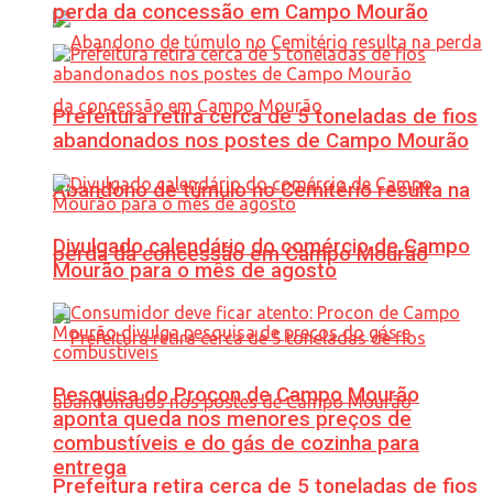
perda da concessão em Campo Mourão
Prefeitura retira cerca de 5 toneladas de fios
abandonados nos postes de Campo Mourão
Abandono de túmulo no Cemitério resulta na
Divulgado calendário do comércio de Campo
perda da concessão em Campo Mourão
Mourão para o mês de agosto
Pesquisa do Procon de Campo Mourão
aponta queda nos menores preços de
combustíveis e do gás de cozinha para
entrega
Prefeitura retira cerca de 5 toneladas de fios