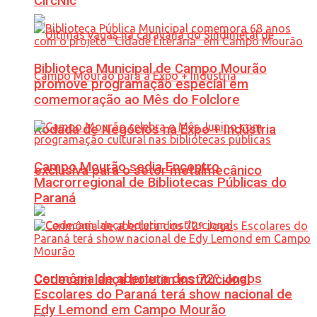
CircNic
Biblioteca Municipal de Campo Mourão
promove programação especial em
comemoração ao Mês do Folclore
Rodada de Negócios na Expo + Indústria
Campo Mourão sedia Encontro
exclusiva para o setor metalmecânico
Macrorregional de Bibliotecas Públicas do
Paraná
Cerimônia de abertura dos 72º Jogos
Codecam lança boletim institucional
Escolares do Paraná terá show nacional de
Edy Lemond em Campo Mourão