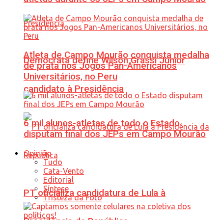
Atleta de Campo Mourão conquista medalha
Democrata define Wilson Grassi Júnior
de prata nos Jogos Pan-Americanos
Universitários, no Peru
candidato à Presidência
6 mil alunos-atletas de todo o Estado
disputam final dos JEPs em Campo Mourão
Opinião
Tudo
Cata-Vento
Editorial
Síntese
PT oficializa candidatura de Lula à
Tristeza da Foto