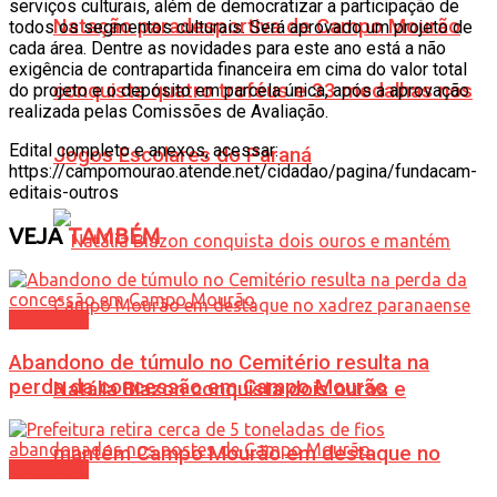
serviços culturais, além de democratizar a participação de
Natação paradesportiva de Campo Mourão
todos os segmentos culturais. Será aprovado um projeto de
cada área. Dentre as novidades para este ano está a não
exigência de contrapartida financeira em cima do valor total
conquista quatro troféus e 33 medalhas nos
do projeto e o depósito em parcela única, após a aprovação
realizada pelas Comissões de Avaliação.
Edital completo e anexos, acessar:
Jogos Escolares do Paraná
https://campomourao.atende.net/cidadao/pagina/fundacam-
editais-outros
VEJA
TAMBÉM
Cotidiano
Abandono de túmulo no Cemitério resulta na
perda da concessão em Campo Mourão
Natália Biazon conquista dois ouros e
mantém Campo Mourão em destaque no
Cotidiano