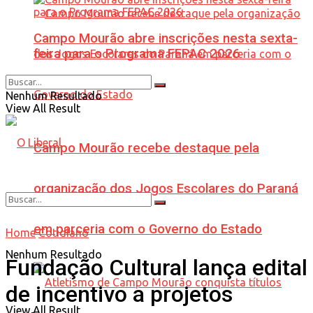
Campo Mourão abre inscrições nesta sexta-
feira para o Programa FEPAC 2026
Nenhum Resultado
View All Result
Campo Mourão recebe destaque pela
organização dos Jogos Escolares do Paraná
em parceria com o Governo do Estado
Home
Cotidiano
Nenhum Resultado
Fundação Cultural lança edital
de incentivo a projetos
View All Result