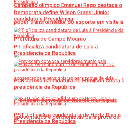
Campeão olímpico Emanuel Rego destaca o
Democrata define Wilson Grassi Júnior
candidato à Presidência
poder transformador do esporte em visita à
Prefeitura de Campo Mourão
PT oficializa candidatura de Lula à
Presidência da República
PCB aprova candidatura de Edmilson Costa à
presidência da República
Previscam convoca servidores municipais
PSTU oficializa candidatura de Hertz Dias à
aposentados e pensionistas para prova de
Presidência da República