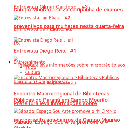
Entrevista Gilmar Cardoso… #3
Campo Mourão realiza campanha de exames
preventivos para mulheres nesta quarta-feira
Entrevista Jair Elias… #2
(5)
Entrevista Diego Reis… #1
Entretenimento
Tudo
Cultura
Encontro Macrorregional de Bibliotecas
Públicas do Paraná em Campo Mourão
Prefeitura leva informações sobre
microcrédito aos bairros de Campo Mourão
Sábado: Espaço Sou Arte promove o 4º