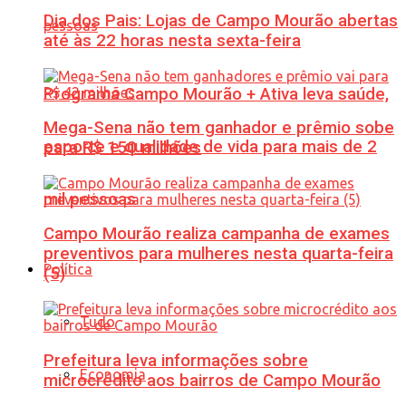
Dia dos Pais: Lojas de Campo Mourão abertas
até às 22 horas nesta sexta-feira
Programa Campo Mourão + Ativa leva saúde,
Mega-Sena não tem ganhador e prêmio sobe
esporte e qualidade de vida para mais de 2
para R$ 150 milhões
mil pessoas
Campo Mourão realiza campanha de exames
preventivos para mulheres nesta quarta-feira
Política
(5)
Tudo
Prefeitura leva informações sobre
Economia
microcrédito aos bairros de Campo Mourão