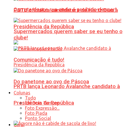
Carreta desce rua onde é proibido descer!
PSTU oficializa candidatura de Hertz Dias à
Presidência da República
Supermercados querem saber se eu tenho o
clube!
Comunicação é tudo!
Do panetone ao ovo de Páscoa
PRTB lança Leonardo Avalanche candidato à
Colunas
Tudo
Presidência da República
Em Dois Tempos
Foto Expressão...
Foto Piada
Ponto Social
Geral