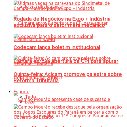
Favo com Pimenta
Rodada de Negócios na Expo + Indústria
exclusiva para o setor metalmecânico
Codecam lança boletim institucional
Câmara aprova abertura de CPI para apurar
Quinta-feira: Acicam promove palestra sobre
denúncias do SAMU
Reforma Tributária
Esporte
Tudo
Lazer