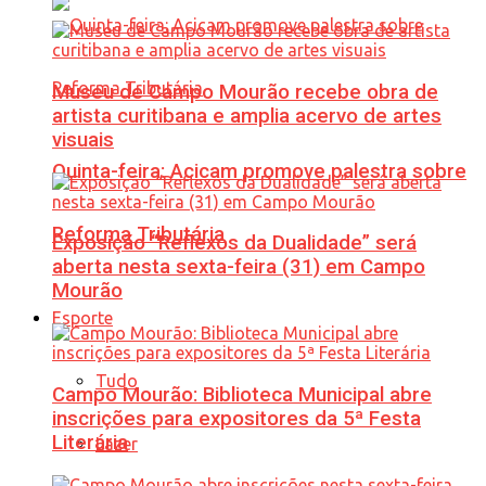
Museu de Campo Mourão recebe obra de
artista curitibana e amplia acervo de artes
visuais
Quinta-feira: Acicam promove palestra sobre
Reforma Tributária
Exposição “Reflexos da Dualidade” será
aberta nesta sexta-feira (31) em Campo
Mourão
Esporte
Tudo
Campo Mourão: Biblioteca Municipal abre
inscrições para expositores da 5ª Festa
Literária
Lazer