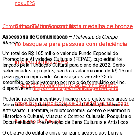
Campo Mourão conquista medalha de bronze
Compartilhar
Twittar
Compartilhar
Assessoria de Comunicação
–
Prefeitura de Campo
Mourão
no basquete para pessoas com deficiência
Um total de R$ 105 mil é o valor do Fundo Especial de
Promoção e Atividades Culturais (FEPAC), cujo edital foi
intelectual nos JEPS
lançado pela Fundação Cultural para o ano de 2022. Serão
selecionados 7 projetos, sendo o valor máximo de R$ 15 mil
para cada um aprovado. As inscrições vão até 23 de
setembro, exclusivamente por meio de formulário on-line,
disponível em
https://forms.gle/NDrhRiaogwDwLghf8
.
Poderão receber incentivos financeiros projetos nas áreas de
Música e Canto; Dança; Teatro; Circo, Folclore, Tradições e
Artesanato; Literatura, Biblioteconomia; Acervo e Patrimônio
Histórico e Cultural, Museus e Centros Culturais, Pesquisa e
Documentação, Preservação de Bens Culturais e Artísticos.
O objetivo do edital é universalizar o acesso aos bens e