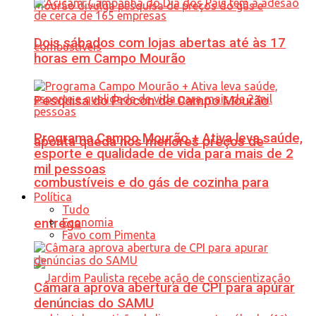
Dois sábados com lojas abertas até às 17
horas em Campo Mourão
Pesquisa do Procon de Campo Mourão
Programa Campo Mourão + Ativa leva saúde,
aponta queda nos menores preços de
esporte e qualidade de vida para mais de 2
mil pessoas
combustíveis e do gás de cozinha para
Política
Tudo
Economia
entrega
Favo com Pimenta
Câmara aprova abertura de CPI para apurar
denúncias do SAMU