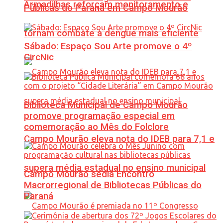
Armadilhas reforçam monitoramento e
Públicas do Paraná em Campo Mourão
tornam combate à dengue mais eficiente
Sábado: Espaço Sou Arte promove o 4º
CircNic
Biblioteca Municipal de Campo Mourão
promove programação especial em
comemoração ao Mês do Folclore
Campo Mourão eleva nota do IDEB para 7,1 e
supera média estadual no ensino municipal
Campo Mourão sedia Encontro
Macrorregional de Bibliotecas Públicas do
Paraná