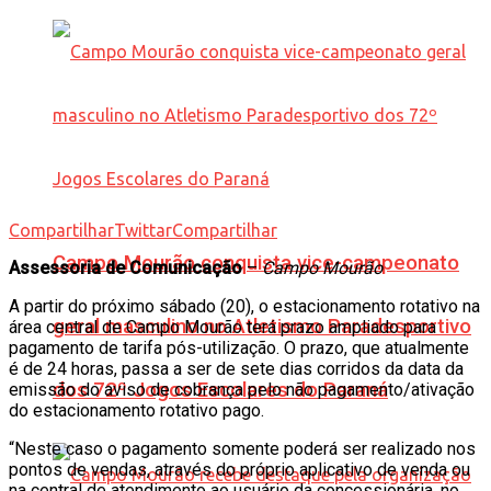
Compartilhar
Twittar
Compartilhar
Campo Mourão conquista vice-campeonato
Assessoria de Comunicação
–
Campo Mourão
A partir do próximo sábado (20), o estacionamento rotativo na
geral masculino no Atletismo Paradesportivo
área central de Campo Mourão terá prazo ampliado para
pagamento de tarifa pós-utilização. O prazo, que atualmente
é de 24 horas, passa a ser de sete dias corridos da data da
dos 72º Jogos Escolares do Paraná
emissão do aviso de cobrança pelo não pagamento/ativação
do estacionamento rotativo pago.
“Neste caso o pagamento somente poderá ser realizado nos
pontos de vendas, através do próprio aplicativo de venda ou
na central de atendimento ao usuário da concessionária, no