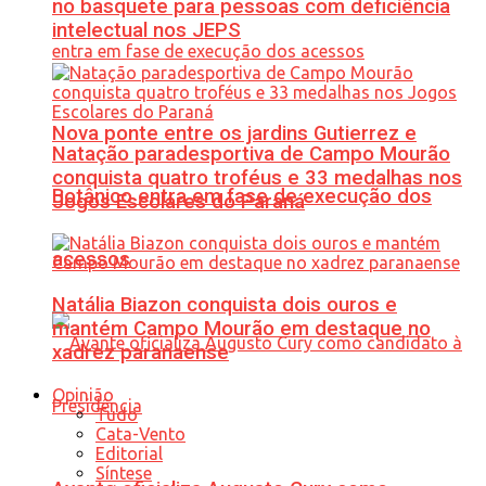
no basquete para pessoas com deficiência
intelectual nos JEPS
Nova ponte entre os jardins Gutierrez e
Natação paradesportiva de Campo Mourão
conquista quatro troféus e 33 medalhas nos
Botânico entra em fase de execução dos
Jogos Escolares do Paraná
acessos
Natália Biazon conquista dois ouros e
mantém Campo Mourão em destaque no
xadrez paranaense
Opinião
Tudo
Cata-Vento
Editorial
Síntese