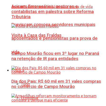
Acicam: Empresários, gestores e
contabilistas em palestra sobre Reforma
Tributária
Previscam convoca servidores municipais
Visita à Casa das Fraldas
aposentados e pensionistas para prova de
vida
Campo Mourão ficou em 3º lugar no Paraná
na retenção de IR para entidades
Política
Dia dos Pais: R$ 60 mil em 31 vales compras
Tudo
no comércio de Campo Mourão
Economia