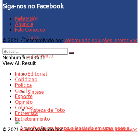
Siga-nos no Facebook
Sobre Nós
Opinião
Anuncie
Fale Conosco
Tudo
© 2021 - Desenvolvido por
Webmundo soluções Interativas
Cata-Vento
Nenhum Resultado
View All Result
Editorial
Início
Cotidiano
Política
Geral
Síntese
Esporte
Opinião
Colunas
Tristeza da Foto
Entrevista
Entretenimento
© 2021 - Desenvolvido por
Webmundo soluções Interativas