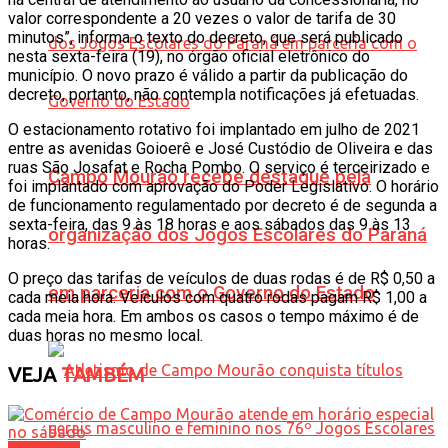
valor correspondente a 20 vezes o valor de tarifa de 30
minutos”, informa o texto do decreto, que será publicado
nesta sexta-feira (19), no órgão oficial eletrônico do
município. O novo prazo é válido a partir da publicação do
decreto, portanto, não contempla notificações já efetuadas.
O estacionamento rotativo foi implantado em julho de 2021
entre as avenidas Goioerê e José Custódio de Oliveira e das
ruas São Josafat e Rocha Pombo. O serviço é terceirizado e
Campo Mourão recebe destaque pela
foi implantado com aprovação do Poder Legislativo. O horário
de funcionamento regulamentado por decreto é de segunda a
sexta-feira, das 9 às 18 horas e aos sábados das 9 às 13
organização dos Jogos Escolares do Paraná
horas.
O preço das tarifas de veículos de duas rodas é de R$ 0,50 a
em parceria com o Governo do Estado
cada meia hora. Veículos com quatro rodas pagam R$ 1,00 a
cada meia hora. Em ambos os casos o tempo máximo é de
duas horas no mesmo local.
VEJA
TAMBÉM