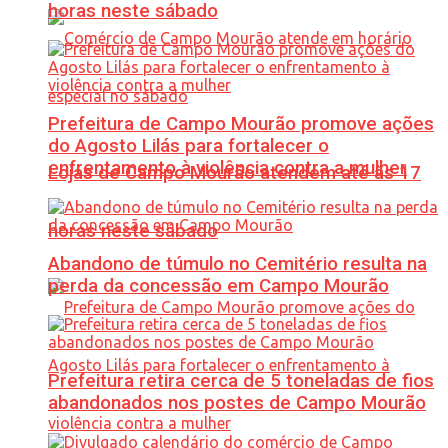
horas neste sábado
Prefeitura de Campo Mourão promove ações
do Agosto Lilás para fortalecer o
enfrentamento à violência contra a mulher
Lojas de Campo Mourão atendem até às 17
horas neste sábado
Abandono de túmulo no Cemitério resulta na
perda da concessão em Campo Mourão
Prefeitura retira cerca de 5 toneladas de fios
abandonados nos postes de Campo Mourão