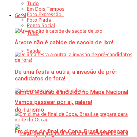
Tudo
Em Dois Tempos
Foto Expressão...
Geral
Foto Piada
Ponto Social
Tudo
Árvore não é cabide de sacola de lixo!
Saúde
De uma festa a outra, a invasão de pré-
candidatos de fora!
Campo Mourão é incluído no Mapa Nacional
Vamos passear por aí, galera!
do Turismo
Em clima de final de Copa, Brasil se prepara