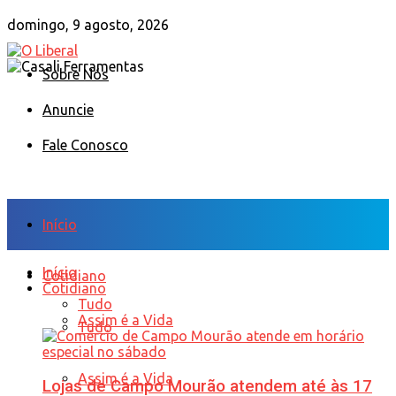
domingo, 9 agosto, 2026
Sobre Nós
Anuncie
Fale Conosco
Início
Início
Cotidiano
Cotidiano
Tudo
Assim é a Vida
Tudo
Assim é a Vida
Lojas de Campo Mourão atendem até às 17