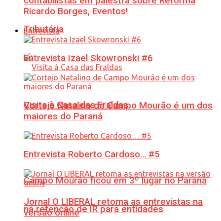
contabilistas em palestra sobre Reforma
Ricardo Borges, Eventos!
Tributária
Entrevista
Entrevista Izael Skowronski #6
Visita à Casa das Fraldas
Cortejo Natalino de Campo Mourão é um dos
maiores do Paraná
Entrevista Roberto Cardoso… #5
Campo Mourão ficou em 3º lugar no Paraná
Jornal O LIBERAL retoma as entrevistas na
na retenção de IR para entidades
versão online