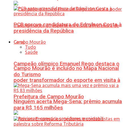
PCB aprova candidatura de Edmilson Costa à
presidência da República
Geral
Tudo
Saúde
Campeão olímpico Emanuel Rego destaca o
Campo Mourão é incluído no Mapa Nacional
do Turismo
poder transformador do esporte em visita à
Prefeitura de Campo Mourão
Ninguém acerta Mega-Sena; prêmio acumula
para R$ 165 milhões