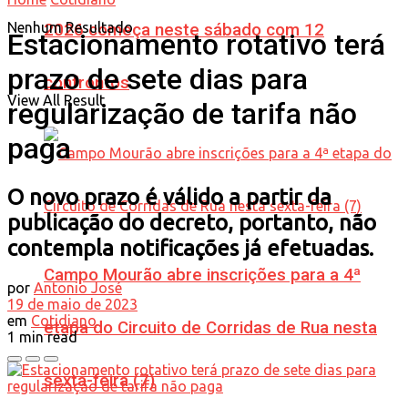
Nenhum Resultado
2026 começa neste sábado com 12
Estacionamento rotativo terá
prazo de sete dias para
confrontos
View All Result
regularização de tarifa não
paga
O novo prazo é válido a partir da
publicação do decreto, portanto, não
contempla notificações já efetuadas.
Campo Mourão abre inscrições para a 4ª
por
Antonio José
19 de maio de 2023
em
Cotidiano
etapa do Circuito de Corridas de Rua nesta
1 min read
sexta-feira (7)