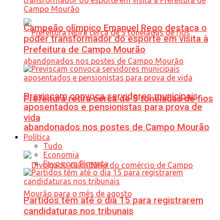
Campeão olímpico Emanuel Rego destaca o
poder transformador do esporte em visita à
Prefeitura de Campo Mourão
Previscam convoca servidores municipais
Prefeitura retira cerca de 5 toneladas de fios
aposentados e pensionistas para prova de
vida
abandonados nos postes de Campo Mourão
Política
Tudo
Economia
Favo com Pimenta
Partidos têm até o dia 15 para registrarem
candidaturas nos tribunais