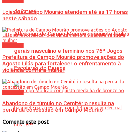
Cotidiano
Lojas de Campo Mourão atendem até às 17 horas
neste sábado
Atletismo de Campo Mourão conquista títulos
Cotidiano
gerais masculino e feminino nos 76º Jogos
Prefeitura de Campo Mourão promove ações do
Agosto Lilás para fortalecer o enfrentamento à
Escolares do Paraná
violência contra a mulher
Cotidiano
Abandono de túmulo no Cemitério resulta na
perda da concessão em Campo Mourão
Comente este post