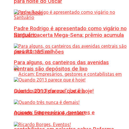
para noite do Oscar
Padre Rodrigo é apresentado como vigário no
Santuário
Ninguém acerta Mega-Sena; prêmio acumula
para R$ 165 milhões
Para alguns, os canteiros das avenidas
centrais são depósitos de lixo
Quando 2013 parece que é hoje!
Acicam: Empresários, gestores e
Quando três nunca é demais!