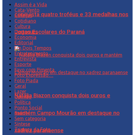
Assim é a Vida
Cata-Vento
conquista quatro troféus e 33 medalhas nos
Colunas
Cotidiano
Cultura
Jogos Escolares do Paraná
Destaques
Economia
Editorial
Em Dois Tempos
Entretenimento
Entrevista
Esporte
Favo com Pimenta
Foto Expressão…
Foto Piada
Geral
Lazer
Natália Biazon conquista dois ouros e
Opinião
Política
Ponto Social
mantém Campo Mourão em destaque no
Saúde
Sem categoria
Síntese
Tristeza da Foto
xadrez paranaense