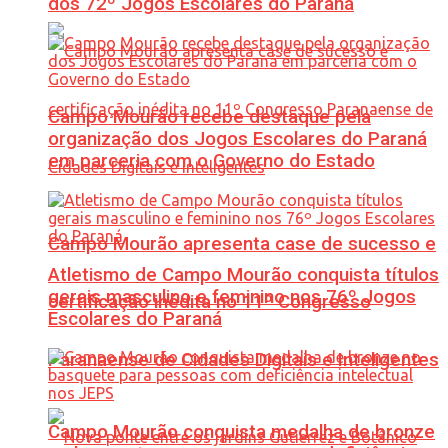
dos 72º Jogos Escolares do Paraná
Campo Mourão recebe destaque pela
organização dos Jogos Escolares do Paraná
em parceria com o Governo do Estado
Campo Mourão apresenta case de sucesso e
Atletismo de Campo Mourão conquista títulos
gerais masculino e feminino nos 76º Jogos
certificação inédita no 11º Congresso
Escolares do Paraná
Paranaense de Cidades Digitais e Inteligentes
Campo Mourão conquista medalha de bronze