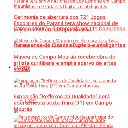
Cerimônia de abertura dos 72º Jogos
Escolares do Paraná terá show nacional de
Campo Mourão é premiada no 11º Congresso
Edy Lemond em Campo Mourão
Paranaense de Cidades Digitais e Inteligentes
Museu de Campo Mourão recebe obra de
artista curitibana e amplia acervo de artes
Esporte
visuais
Tudo
Exposição “Reflexos da Dualidade” será
Lazer
aberta nesta sexta-feira (31) em Campo
Mourão