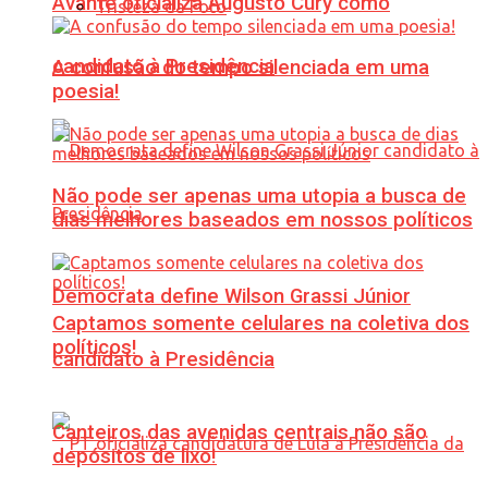
Avante oficializa Augusto Cury como
Tristeza da Foto
candidato à Presidência
A confusão do tempo silenciada em uma
poesia!
Não pode ser apenas uma utopia a busca de
dias melhores baseados em nossos políticos
Democrata define Wilson Grassi Júnior
Captamos somente celulares na coletiva dos
políticos!
candidato à Presidência
Canteiros das avenidas centrais não são
depósitos de lixo!