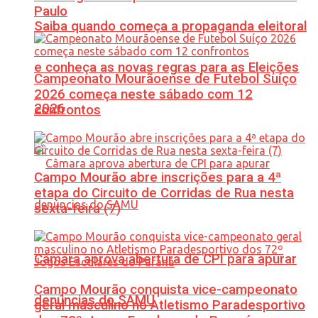
Paulo
Saiba quando começa a propaganda eleitoral
e conheça as novas regras para as Eleições
Campeonato Mourãoense de Futebol Suíço
2026 começa neste sábado com 12
2026
confrontos
Campo Mourão abre inscrições para a 4ª
etapa do Circuito de Corridas de Rua nesta
sexta-feira (7)
Câmara aprova abertura de CPI para apurar
Campo Mourão conquista vice-campeonato
denúncias do SAMU
geral masculino no Atletismo Paradesportivo