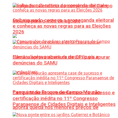
Divulgado calendário do comércio de Campo
Saiba quando começa a propaganda eleitoral
Mourão para o mês de agosto
e conheça as novas regras para as Eleições
2026
Câmara aprova abertura de CPI para apurar
denúncias do SAMU
Pesquisa do Procon de Campo Mourão
Campo Mourão apresenta case de sucesso e
certificação inédita no 11º Congresso
Paranaense de Cidades Digitais e Inteligentes
aponta queda nos menores preços de