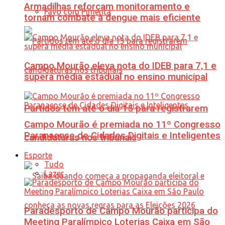
Armadilhas reforçam monitoramento e
Favo com Pimenta
tornam combate à dengue mais eficiente
Campo Mourão eleva nota do IDEB para 7,1 e
supera média estadual no ensino municipal
Partidos têm até o dia 15 para registrarem
Campo Mourão é premiada no 11º Congresso
Paranaense de Cidades Digitais e Inteligentes
candidaturas nos tribunais
Esporte
Tudo
Lazer
Paradesporto de Campo Mourão participa do
Meeting Paralímpico Loterias Caixa em São