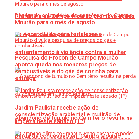
Divulgado calendário do comércio de Campo
Prefeitura de Campo Mourão promove ações
Mourão para o mês de agosto
do Agosto Lilás para fortalecer o
enfrentamento à violência contra a mulher
Pesquisa do Procon de Campo Mourão
aponta queda nos menores preços de
combustíveis e do gás de cozinha para
entrega
Jardim Paulista recebe ação de
conscientização ambiental e mutirão de
Abandono de túmulo no Cemitério resulta na
limpeza neste sábado (1º)
perda da concessão em Campo Mourão