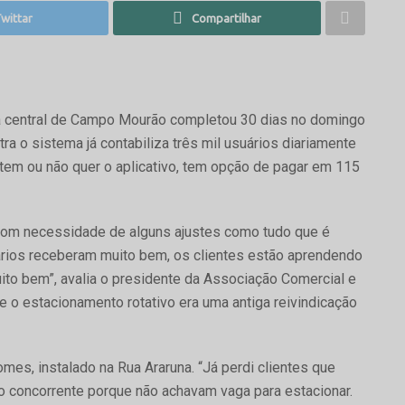
wittar
Compartilhar
ea central de Campo Mourão completou 30 dias no domingo
a o sistema já contabiliza três mil usuários diariamente
 tem ou não quer o aplicativo, tem opção de pagar em 115
com necessidade de alguns ajustes como tudo que é
sários receberam muito bem, os clientes estão aprendendo
uito bem”, avalia o presidente da Associação Comercial e
ue o estacionamento rotativo era uma antiga reivindicação
es, instalado na Rua Araruna. “Já perdi clientes que
 o concorrente porque não achavam vaga para estacionar.