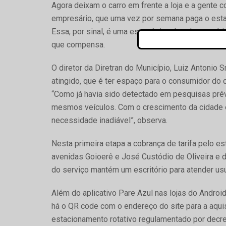
Agora deixam o carro em frente a loja e a gente c
empresário, que uma vez por semana paga o esta
Essa, por sinal, é uma estratégia adotada por vá
que compensa.
O diretor da Diretran do Município, Luiz Antonio S
atingido, que é ter espaço para o consumidor do 
“Como já havia sido detectado em pesquisas prév
mesmos veículos. Com o crescimento da cidade e
necessidade inadiável”, observa.
Nesta primeira etapa a cobrança de tarifa pelo e
avenidas Goioerê e José Custódio de Oliveira e 
do serviço mantém um escritório para atender us
Além do aplicativo Pare Azul nas lojas do Androi
há o QR code com o endereço do site para a aqui
estacionamento rotativo regulamentado por decre