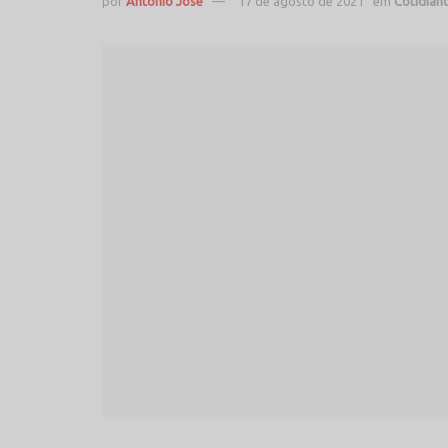
por
Antonio José
17 de agosto de 2021
em
Cotidian