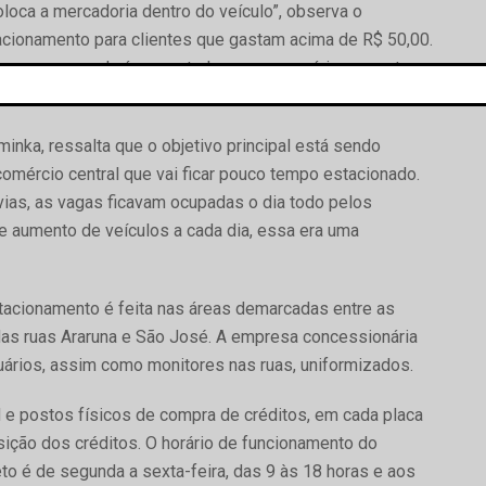
oloca a mercadoria dentro do veículo”, observa o
cionamento para clientes que gastam acima de R$ 50,00.
rias empresas da área central e os empresários garantem
minka, ressalta que o objetivo principal está sendo
comércio central que vai ficar pouco tempo estacionado.
ias, as vagas ficavam ocupadas o dia todo pelos
 aumento de veículos a cada dia, essa era uma
stacionamento é feita nas áreas demarcadas entre as
das ruas Araruna e São José. A empresa concessionária
uários, assim como monitores nas ruas, uniformizados.
d e postos físicos de compra de créditos, em cada placa
sição dos créditos. O horário de funcionamento do
to é de segunda a sexta-feira, das 9 às 18 horas e aos