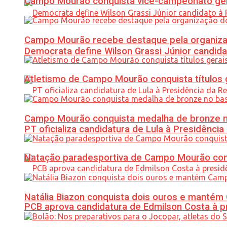
Campo Mourão conquista vice-campeonato gera
Campo Mourão recebe destaque pela organiza
Democrata define Wilson Grassi Júnior candida
Atletismo de Campo Mourão conquista títulos 
Campo Mourão conquista medalha de bronze no
PT oficializa candidatura de Lula à Presidência
Natação paradesportiva de Campo Mourão conq
Natália Biazon conquista dois ouros e mant
PCB aprova candidatura de Edmilson Costa à p