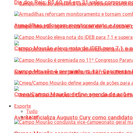
Dia dos Pais: R$ 60 mil em 31 vales compras
Armadilhas reforçam monitoramento e tornam 
Campo Mourão apresenta case de sucesso e cer
Campo Mourão eleva nota do IDEB para 7,1 e s
Campo Mourão é premiada no 11º Congresso Pa
Nova ponte entre os jardins Gutierrez e Botâ
Cmeg/Campo Mourão define agenda de ações 
Esporte
Tudo
Lazer
Avante oficializa Augusto Cury como candidato