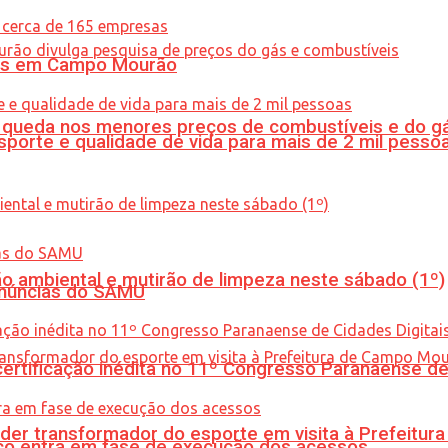
oras em Campo Mourão
queda nos menores preços de combustíveis e do gá
porte e qualidade de vida para mais de 2 mil pesso
ão ambiental e mutirão de limpeza neste sábado (1º)
enúncias do SAMU
tificação inédita no 11º Congresso Paranaense de C
er transformador do esporte em visita à Prefeitu
nico entra em fase de execução dos acessos