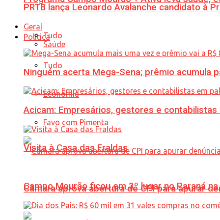
PRTB lança Leonardo Avalanche candidato à Pr
Geral
Tudo
Política
Saúde
Tudo
Ninguém acerta Mega-Sena; prêmio acumula p
Economia
Acicam: Empresários, gestores e contabilistas
Favo com Pimenta
Visita à Casa das Fraldas
Campo Mourão ficou em 3º lugar no Paraná na 
Câmara aprova abertura de CPI para apurar d