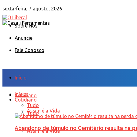
sexta-feira, 7 agosto, 2026
Sobre Nós
Anuncie
Fale Conosco
Início
Início
Cotidiano
Cotidiano
Tudo
Assim é a Vida
Tudo
Abandono de túmulo no Cemitério resulta na
Assim é a Vida