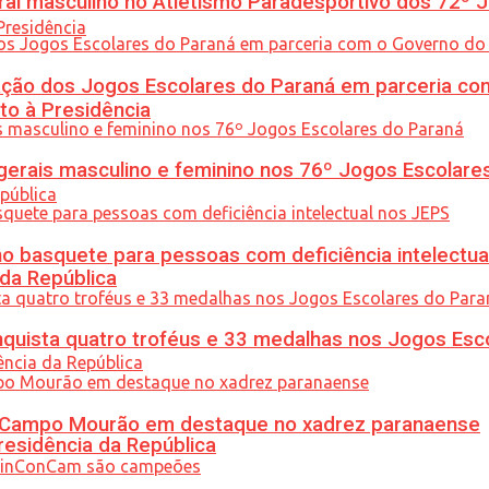
l masculino no Atletismo Paradesportivo dos 72º J
ção dos Jogos Escolares do Paraná em parceria co
to à Presidência
gerais masculino e feminino nos 76º Jogos Escolare
 basquete para pessoas com deficiência intelectua
 da República
uista quatro troféus e 33 medalhas nos Jogos Esc
ém Campo Mourão em destaque no xadrez paranaense
residência da República