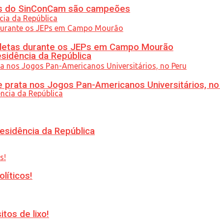
etas do SinConCam são campeões
atletas durante os JEPs em Campo Mourão
esidência da República
 prata nos Jogos Pan-Americanos Universitários, no
esidência da República
líticos!
tos de lixo!