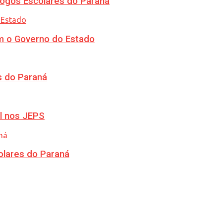
ogos Escolares do Paraná
m o Governo do Estado
s do Paraná
l nos JEPS
olares do Paraná