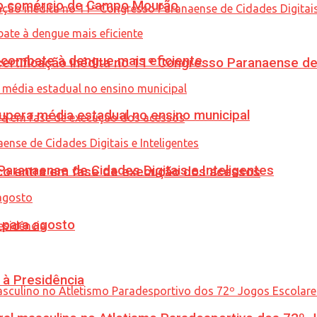
 no comércio de Campo Mourão
combate à dengue mais eficiente
tificação inédita no 11º Congresso Paranaense de C
upera média estadual no ensino municipal
ranaense de Cidades Digitais e Inteligentes
nico entra em fase de execução dos acessos
para agosto
 à Presidência