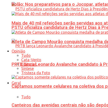
Bolão: Nos preparativos para o Jocopar, atl
Mais de 40 mil refeições serão servidas aos 
PSTU oficializa candidatura de Hertz Dias à Pr
Atleta de Campo Mourão conquista medalha de
Opinião
Tudo
Cata-Vento
PRTB lança Leonardo Avalanche candidato à Pr
Editorial
Síntese
Tristeza da Foto
Geral
Captamos somente celulares na coletiva dos po
Tudo
Canteiros das avenidas centrais não são depósi