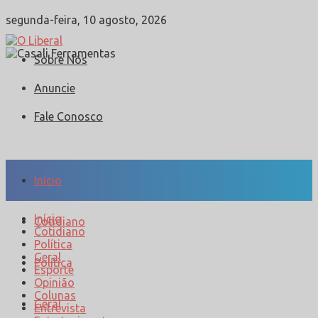
segunda-feira, 10 agosto, 2026
Sobre Nós
Anuncie
Fale Conosco
Início
Início
Cotidiano
Cotidiano
Política
Geral
Política
Esporte
Opinião
Colunas
Geral
Entrevista