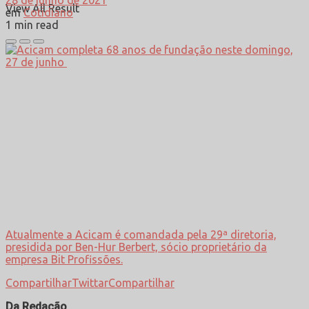
View All Result
em
Cotidiano
1 min read
Atualmente a Acicam é comandada pela 29ª diretoria,
presidida por Ben-Hur Berbert, sócio proprietário da
empresa Bit Profissões.
Compartilhar
Twittar
Compartilhar
Da Redação