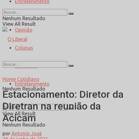
Entretenimento
Esporte
Nenhum Resultado
View All Result
Opinião
Colunas
Entrevista
Home
Cotidiano
Entretenimento
Nenhum Resultado
Estacionamento: Diretor da
Diretran na reunião da
View All Result
Acicam
Nenhum Resultado
por
Antonio José
28 de junho de 2021