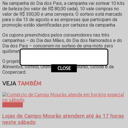
Na campanha do Dia dos Pais, a campanha vai sortear 10 kits
de beleza (no valor de R$ 80,00 cada), 10 vale compras no
valor de R$ 300,00 e uma cervejeira. O sorteio está marcado
para o dia 13 de agosto e as empresas que participam da
promoção estão identificadas por cartazes da campanha.
Os cupons preenchidos pelos consumidores nas três
campanhas – do Dia das Mães, do Dia dos Namorados e do
Dia dos Pais – concorrem no sorteio de uma moto zero
quilômetro no dia 9 de setembro.
O projeto “Três Amores” tem o patrocínio da Coamo
Alimentos, Sicredi, Unimed/Campo Mourão, Sicoob e da
CLOSE
Coopercard.
VEJA
TAMBÉM
Cotidiano
Lojas de Campo Mourão atendem até às 17 horas
neste sábado