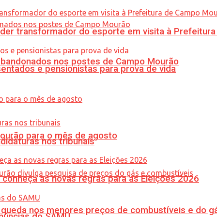
er transformador do esporte em visita à Prefeitu
os abandonados nos postes de Campo Mourão
entados e pensionistas para prova de vida
Mourão para o mês de agosto
didaturas nos tribunais
 conheça as novas regras para as Eleições 2026
queda nos menores preços de combustíveis e do gá
enúncias do SAMU