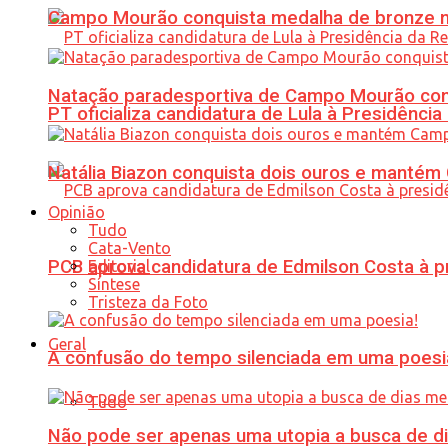
Campo Mourão conquista medalha de bronze no
Natação paradesportiva de Campo Mourão conq
PT oficializa candidatura de Lula à Presidência
Natália Biazon conquista dois ouros e mant
Opinião
Tudo
Cata-Vento
PCB aprova candidatura de Edmilson Costa à p
Editorial
Síntese
Tristeza da Foto
Geral
A confusão do tempo silenciada em uma poesi
Tudo
Não pode ser apenas uma utopia a busca de d