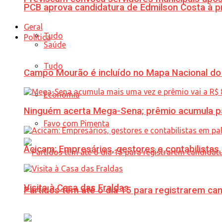
PCB aprova candidatura de Edmilson Costa à p
Geral
Tudo
Política
Saúde
Tudo
Campo Mourão é incluído no Mapa Nacional do
Economia
Ninguém acerta Mega-Sena; prêmio acumula p
Favo com Pimenta
Acicam: Empresários, gestores e contabilistas
Visita à Casa das Fraldas
Partidos têm até o dia 15 para registrarem can