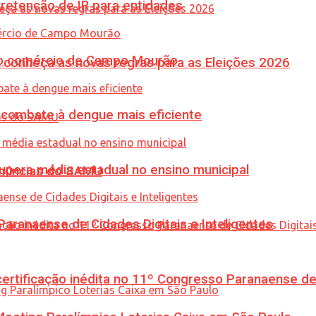
retenção de IR para entidades
 no comércio de Campo Mourão
 conheça as novas regras para as Eleições 2026
combate à dengue mais eficiente
upera média estadual no ensino municipal
enúncias do SAMU
ranaense de Cidades Digitais e Inteligentes
tificação inédita no 11º Congresso Paranaense de C