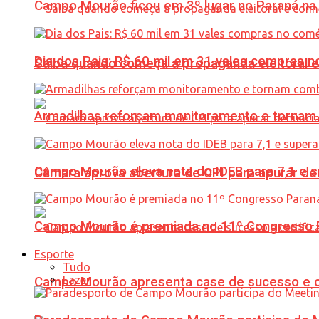
Campo Mourão ficou em 3º lugar no Paraná na 
Dia dos Pais: R$ 60 mil em 31 vales compras
Saiba quando começa a propaganda eleitoral e
Armadilhas reforçam monitoramento e tornam 
Campo Mourão eleva nota do IDEB para 7,1 e s
Câmara aprova abertura de CPI para apurar d
Campo Mourão é premiada no 11º Congresso Pa
Esporte
Tudo
Lazer
Campo Mourão apresenta case de sucesso e cer