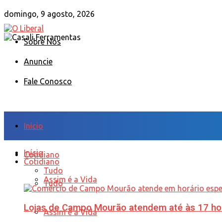
domingo, 9 agosto, 2026
Sobre Nós
Anuncie
Fale Conosco
Início
Início
Cotidiano
Cotidiano
Tudo
Assim é a Vida
Tudo
Lojas de Campo Mourão atendem até às 17 ho
Assim é a Vida