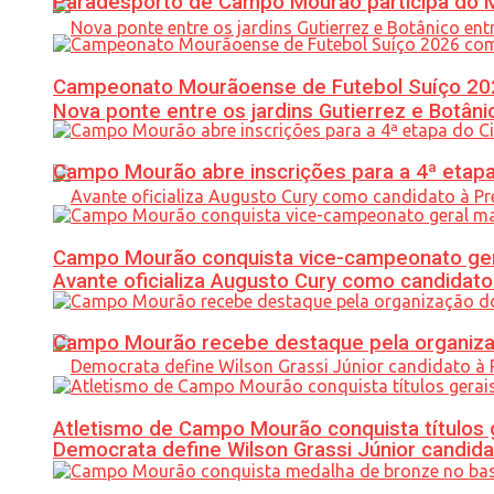
Paradesporto de Campo Mourão participa do M
Campeonato Mourãoense de Futebol Suíço 20
Nova ponte entre os jardins Gutierrez e Botâ
Campo Mourão abre inscrições para a 4ª etapa 
Campo Mourão conquista vice-campeonato gera
Avante oficializa Augusto Cury como candidato
Campo Mourão recebe destaque pela organiza
Atletismo de Campo Mourão conquista títulos 
Democrata define Wilson Grassi Júnior candida