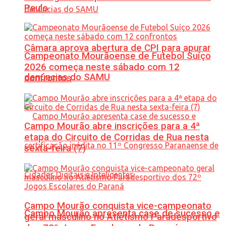
Paulo
Câmara aprova abertura de CPI para apurar
Campeonato Mourãoense de Futebol Suíço
2026 começa neste sábado com 12
denúncias do SAMU
confrontos
Campo Mourão abre inscrições para a 4ª
etapa do Circuito de Corridas de Rua nesta
sexta-feira (7)
Campo Mourão conquista vice-campeonato
Campo Mourão apresenta case de sucesso e
geral masculino no Atletismo Paradesportivo