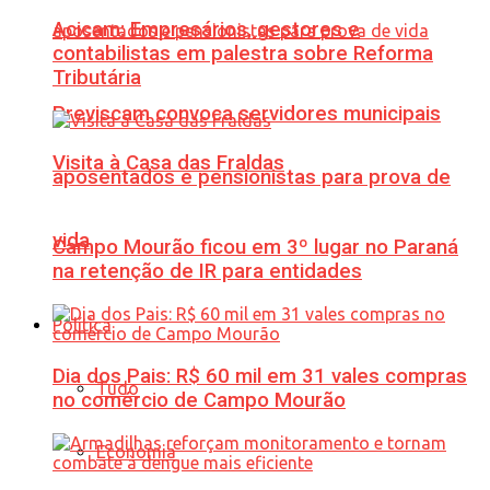
Acicam: Empresários, gestores e
contabilistas em palestra sobre Reforma
Tributária
Previscam convoca servidores municipais
Visita à Casa das Fraldas
aposentados e pensionistas para prova de
vida
Campo Mourão ficou em 3º lugar no Paraná
na retenção de IR para entidades
Política
Dia dos Pais: R$ 60 mil em 31 vales compras
Tudo
no comércio de Campo Mourão
Economia