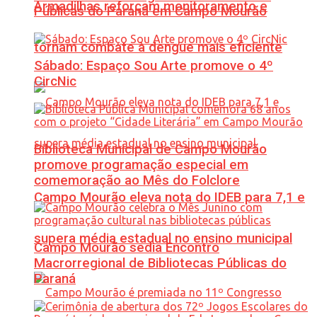
Armadilhas reforçam monitoramento e
Públicas do Paraná em Campo Mourão
tornam combate à dengue mais eficiente
Sábado: Espaço Sou Arte promove o 4º
CircNic
Biblioteca Municipal de Campo Mourão
promove programação especial em
comemoração ao Mês do Folclore
Campo Mourão eleva nota do IDEB para 7,1 e
supera média estadual no ensino municipal
Campo Mourão sedia Encontro
Macrorregional de Bibliotecas Públicas do
Paraná