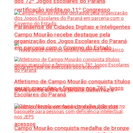
dos 72º Jogos Escolares do Paraná
certificação inédita no 11º Congresso
Paranaense de Cidades Digitais e Inteligentes
Campo Mourão recebe destaque pela
organização dos Jogos Escolares do Paraná
em parceria com o Governo do Estado
Atletismo de Campo Mourão conquista títulos
gerais masculino e feminino nos 76º Jogos
Nova ponte entre os jardins Gutierrez e
Escolares do Paraná
Botânico entra em fase de execução dos
acessos
Campo Mourão conquista medalha de bronze