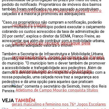
pedido do notificado. Proprietários de imóveis dos bairros
também foram notificados no ano passado a construírem
calçadas e a maioria já promoveu as adequações.
“Caso os proprietários não cumpram a notificação, poderão
serem multados e o município poderá executar o calçamento
cobrando os custos acrescidos da taxa de administração de
20 por cento”, explica o diretor da SEMA, Franco Freire, ao
acrescentar que além de contribuir com a mobilidade urbana,
Campo Mourão recebe destaque pela
o calçamento adequado valoriza o imóvel.
Também a Secretaria de Infraestrutura e Mobilidade Urbana
organização dos Jogos Escolares do Paraná
(Seimob), vai intensificar a construção de calçadas nos lotes
do município. “O município tem o dever também de promover
a acessibilidade e trafegabilidade aos pedestres. Além de
em parceria com o Governo do Estado
darmos o devido exemplo em respeito e preocupação com a
nossa população, uma calçada nova traz a segurança aos
pedestres e dá uma opção para aqueles que praticam
caminhadas” comenta o secretário da Seimob, Ireno dos Reis
Pereira.
VEJA
TAMBÉM