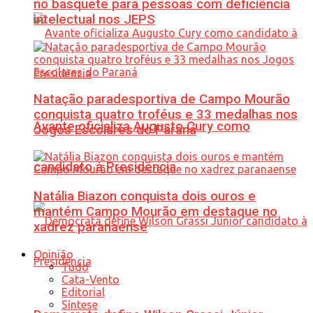
no basquete para pessoas com deficiência
intelectual nos JEPS
Natação paradesportiva de Campo Mourão
conquista quatro troféus e 33 medalhas nos
Avante oficializa Augusto Cury como
Jogos Escolares do Paraná
candidato à Presidência
Natália Biazon conquista dois ouros e
mantém Campo Mourão em destaque no
xadrez paranaense
Opinião
Tudo
Cata-Vento
Editorial
Síntese