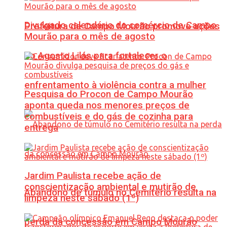
Divulgado calendário do comércio de Campo
Prefeitura de Campo Mourão promove ações
Mourão para o mês de agosto
do Agosto Lilás para fortalecer o
enfrentamento à violência contra a mulher
Pesquisa do Procon de Campo Mourão
aponta queda nos menores preços de
combustíveis e do gás de cozinha para
entrega
Jardim Paulista recebe ação de
conscientização ambiental e mutirão de
Abandono de túmulo no Cemitério resulta na
limpeza neste sábado (1º)
perda da concessão em Campo Mourão