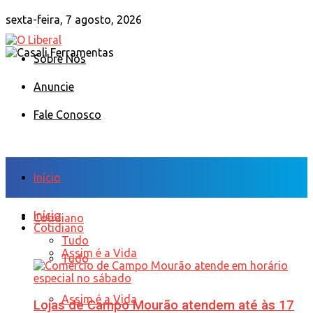
sexta-feira, 7 agosto, 2026
Sobre Nós
Anuncie
Fale Conosco
Início
Início
Cotidiano
Cotidiano
Tudo
Assim é a Vida
Tudo
Assim é a Vida
Lojas de Campo Mourão atendem até às 17