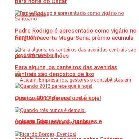
para noite do Oscar
Padre Rodrigo é apresentado como vigário no
Santuário
Ninguém acerta Mega-Sena; prêmio acumula
para R$ 165 milhões
Para alguns, os canteiros das avenidas
centrais são depósitos de lixo
Quando 2013 parece que é hoje!
Acicam: Empresários, gestores e
Quando três nunca é demais!