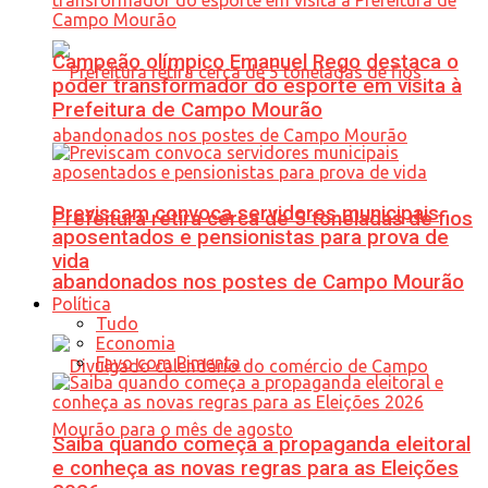
Campeão olímpico Emanuel Rego destaca o
poder transformador do esporte em visita à
Prefeitura de Campo Mourão
Previscam convoca servidores municipais
Prefeitura retira cerca de 5 toneladas de fios
aposentados e pensionistas para prova de
vida
abandonados nos postes de Campo Mourão
Política
Tudo
Economia
Favo com Pimenta
Saiba quando começa a propaganda eleitoral
e conheça as novas regras para as Eleições