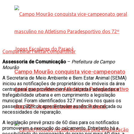
Compartilhar
Twittar
Compartilhar
Assessoria de Comunicação
–
Prefeitura de Campo
Mourão
Campo Mourão conquista vice-campeonato
A Secretaria de Meio Ambiente e Bem Estar Animal (SEMA)
iniciou as notificações de proprietários de imóveis da área
geral masculino no Atletismo Paradesportivo
central para que providenciem as calçadas adequadas a
trafegabilidade urbana e em cumprimento a legislação
municipal. Foram identificados 327 imóveis nos quais os
dos 72º Jogos Escolares do Paraná
passeios públicos apresentavam ausência de calçada ou
necessidades de reparação.
A legislação prevê prazo de 60 dias para os notificados
promoverem a execução do calçamento. Entretanto há a
possibilidade de prorrogação do prazo por mais 60 dias, a