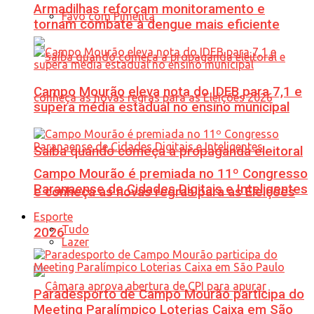
Armadilhas reforçam monitoramento e
Favo com Pimenta
tornam combate à dengue mais eficiente
Campo Mourão eleva nota do IDEB para 7,1 e
supera média estadual no ensino municipal
Saiba quando começa a propaganda eleitoral
Campo Mourão é premiada no 11º Congresso
Paranaense de Cidades Digitais e Inteligentes
e conheça as novas regras para as Eleições
Esporte
Tudo
2026
Lazer
Paradesporto de Campo Mourão participa do
Meeting Paralímpico Loterias Caixa em São