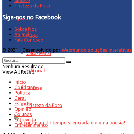
Síntese
Tristeza da Foto
Siga-nos no Facebook
Opinião
Sobre Nós
Anuncie
Tudo
Fale Conosco
© 2021 - Desenvolvido por
Webmundo soluções Interativas
Cata-Vento
Nenhum Resultado
Editorial
View All Result
Início
Cotidiano
Síntese
Política
Geral
Esporte
Tristeza da Foto
Opinião
Colunas
Entrevista
Entretenimento