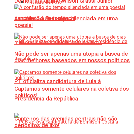
Democrata define Wilson Grassi Júnior
Tristeza da Foto
candidato à Presidência
A confusão do tempo silenciada em uma
poesia!
Não pode ser apenas uma utopia a busca de
dias melhores baseados em nossos políticos
PT oficializa candidatura de Lula à
Captamos somente celulares na coletiva dos
políticos!
Presidência da República
Canteiros das avenidas centrais não são
depósitos de lixo!