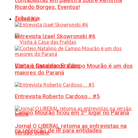
contabilistas em palestra sobre Reforma
Ricardo Borges, Eventos!
Tributária
Entrevista
Entrevista Izael Skowronski #6
Visita à Casa das Fraldas
Cortejo Natalino de Campo Mourão é um dos
maiores do Paraná
Entrevista Roberto Cardoso… #5
Campo Mourão ficou em 3º lugar no Paraná
Jornal O LIBERAL retoma as entrevistas na
na retenção de IR para entidades
versão online