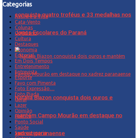
Categorias
conquista quatro troféus e 33 medalhas nos
Assim é a Vida
Cata-Vento
Colunas
Jogos Escolares do Paraná
Cotidiano
Cultura
Destaques
Economia
Editorial
Em Dois Tempos
Entretenimento
Entrevista
Esporte
Favo com Pimenta
Foto Expressão…
Foto Piada
Natália Biazon conquista dois ouros e
Geral
Lazer
Opinião
mantém Campo Mourão em destaque no
Política
Ponto Social
Saúde
Sem categoria
xadrez paranaense