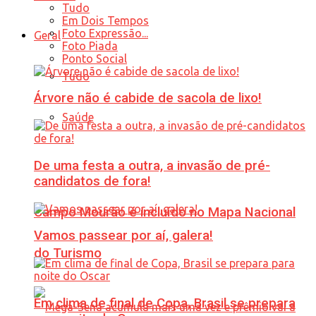
Tudo
Em Dois Tempos
Foto Expressão...
Geral
Foto Piada
Ponto Social
Tudo
Árvore não é cabide de sacola de lixo!
Saúde
De uma festa a outra, a invasão de pré-
candidatos de fora!
Campo Mourão é incluído no Mapa Nacional
Vamos passear por aí, galera!
do Turismo
Em clima de final de Copa, Brasil se prepara