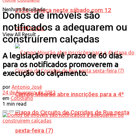
Nenhum Resultado
2026 começa neste sábado com 12
Donos de imóveis são
notificados a adequarem ou
confrontos
View All Result
construírem calçadas
A legislação prevê prazo de 60 dias
para os notificados promoverem a
execução do calçamento.
por
Antonio José
24 de fevereiro de 2023
Campo Mourão abre inscrições para a 4ª
em
Cotidiano
1 min read
etapa do Circuito de Corridas de Rua nesta
sexta-feira (7)