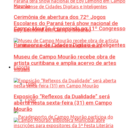
Cerimônia de abertura dos 72º Jogos
Escolares do Paraná terá show nacional de
Campo Mourão é premiada no 11º Congresso
Edy Lemond em Campo Mourão
Paranaense de Cidades Digitais e Inteligentes
Museu de Campo Mourão recebe obra de
artista curitibana e amplia acervo de artes
Esporte
visuais
Tudo
Exposição “Reflexos da Dualidade” será
Lazer
aberta nesta sexta-feira (31) em Campo
Mourão