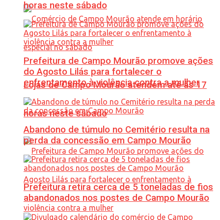
horas neste sábado
Prefeitura de Campo Mourão promove ações
do Agosto Lilás para fortalecer o
enfrentamento à violência contra a mulher
Lojas de Campo Mourão atendem até às 17
horas neste sábado
Abandono de túmulo no Cemitério resulta na
perda da concessão em Campo Mourão
Prefeitura retira cerca de 5 toneladas de fios
abandonados nos postes de Campo Mourão