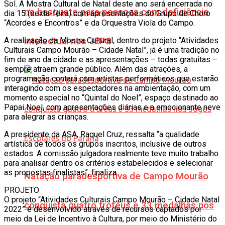
Sol. A Mostra Cultural de Natal deste ano será encerrada no
no basquete para pessoas com deficiência
dia 15 (sexta-feira) com apresentações do Grupo de Choro
“Acordes e Encontros” e da Orquestra Viola do Campo.
A realização da Mostra Cultural, dentro do projeto “Atividades
intelectual nos JEPS
Culturais Campo Mourão – Cidade Natal”, já é uma tradição no
fim de ano da cidade e as apresentações – todas gratuitas –
sempre atraem grande público. Além das atrações, a
programação contará com artistas performáticos que estarão
interagindo com os espectadores na ambientação, com um
momento especial no “Quintal do Noel”, espaço destinado ao
Papai Noel, com apresentações diárias e a emocionante neve
para alegrar as crianças.
A presidente da ASA, Raquel Cruz, ressalta “a qualidade
artística de todos os grupos inscritos, inclusive de outros
estados. A comissão julgadora realmente teve muito trabalho
para analisar dentro os critérios estabelecidos e selecionar
as propostas finalistas”, finaliza.
Natação paradesportiva de Campo Mourão
PROJETO
O projeto “Atividades Culturais Campo Mourão – Cidade Natal
conquista quatro troféus e 33 medalhas nos
2022” é desenvolvido através de recursos captados por
meio da Lei de Incentivo à Cultura, por meio do Ministério do