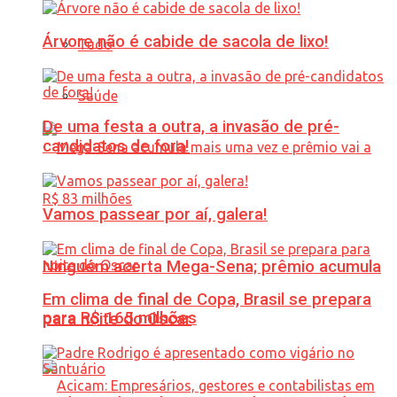
Árvore não é cabide de sacola de lixo!
Tudo
Saúde
De uma festa a outra, a invasão de pré-
candidatos de fora!
Vamos passear por aí, galera!
Ninguém acerta Mega-Sena; prêmio acumula
Em clima de final de Copa, Brasil se prepara
para R$ 165 milhões
para noite do Oscar