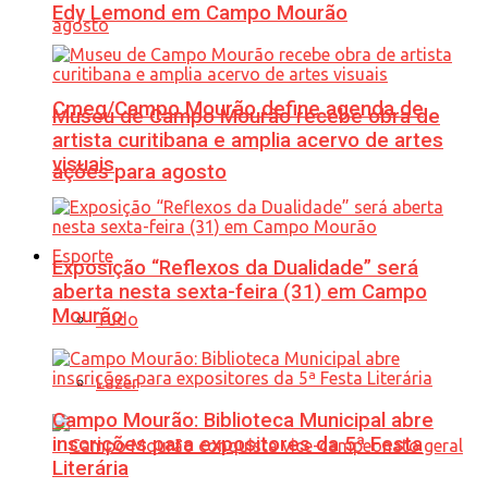
Edy Lemond em Campo Mourão
Cmeg/Campo Mourão define agenda de
Museu de Campo Mourão recebe obra de
artista curitibana e amplia acervo de artes
visuais
ações para agosto
Esporte
Exposição “Reflexos da Dualidade” será
aberta nesta sexta-feira (31) em Campo
Mourão
Tudo
Lazer
Campo Mourão: Biblioteca Municipal abre
inscrições para expositores da 5ª Festa
Literária