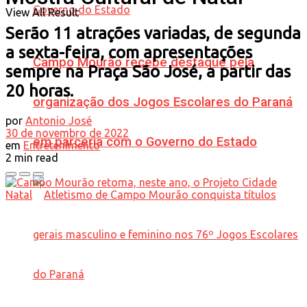
View All Result
Serão 11 atrações variadas, de segunda
a sexta-feira, com apresentações
Campo Mourão recebe destaque pela
sempre na Praça São José, a partir das
20 horas.
organização dos Jogos Escolares do Paraná
por
Antonio José
30 de novembro de 2022
em parceria com o Governo do Estado
em
Entretenimento
2 min read