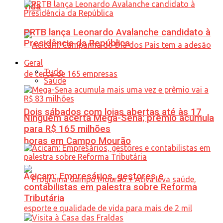
vida
PRTB lança Leonardo Avalanche candidato à
Presidência da República
Geral
Tudo
Saúde
Dois sábados com lojas abertas até às 17
Ninguém acerta Mega-Sena; prêmio acumula
para R$ 165 milhões
horas em Campo Mourão
Acicam: Empresários, gestores e
contabilistas em palestra sobre Reforma
Tributária