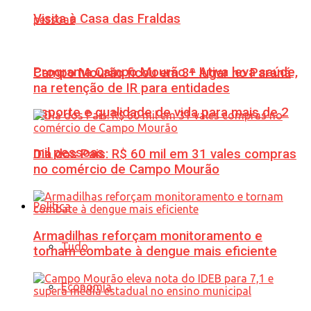
Visita à Casa das Fraldas
Programa Campo Mourão + Ativa leva saúde,
Campo Mourão ficou em 3º lugar no Paraná
na retenção de IR para entidades
esporte e qualidade de vida para mais de 2
mil pessoas
Dia dos Pais: R$ 60 mil em 31 vales compras
no comércio de Campo Mourão
Política
Armadilhas reforçam monitoramento e
Tudo
tornam combate à dengue mais eficiente
Economia