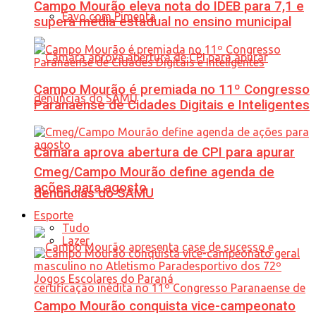
Campo Mourão eleva nota do IDEB para 7,1 e
Favo com Pimenta
supera média estadual no ensino municipal
Campo Mourão é premiada no 11º Congresso
Paranaense de Cidades Digitais e Inteligentes
Câmara aprova abertura de CPI para apurar
Cmeg/Campo Mourão define agenda de
ações para agosto
denúncias do SAMU
Esporte
Tudo
Lazer
Campo Mourão conquista vice-campeonato