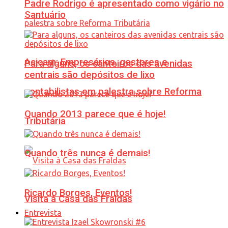
Padre Rodrigo é apresentado como vigário no
Santuário
Acicam: Empresários, gestores e
Para alguns, os canteiros das avenidas
centrais são depósitos de lixo
contabilistas em palestra sobre Reforma
Quando 2013 parece que é hoje!
Tributária
Quando três nunca é demais!
Ricardo Borges, Eventos!
Visita à Casa das Fraldas
Entrevista