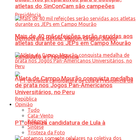
atletas do SinConCam são campeões
Mais de 40 mil refeições serão servidas aos
Democrata define Wilson Grassi Júnior
atletas durante os JEPs em Campo Mourão
candidato à Presidência
Atleta de Campo Mourão conquista medalha
de prata nos Jogos Pan-Americanos
Universitários, no Peru
Opinião
Tudo
Cata-Vento
Editorial
PT oficializa candidatura de Lula à
Síntese
Tristeza da Foto