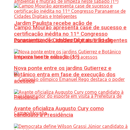
Jardim Paulista recebe ação de
Campo Mourão apresenta case de sucesso e
certificação inédita no 11º Congresso
conscientização ambiental e mutirão de
Paranaense de Cidades Digitais e Inteligentes
limpeza neste sábado (1º)
Nova ponte entre os jardins Gutierrez e
Botânico entra em fase de execução dos
acessos
Avante oficializa Augusto Cury como
candidato à Presidência