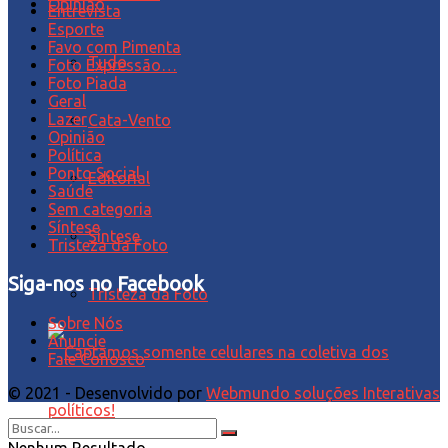
Opinião
Entrevista
Esporte
Favo com Pimenta
Tudo
Foto Expressão…
Foto Piada
Geral
Lazer
Cata-Vento
Opinião
Política
Ponto Social
Editorial
Saúde
Sem categoria
Síntese
Síntese
Tristeza da Foto
Siga-nos no Facebook
Tristeza da Foto
Sobre Nós
Anuncie
Fale Conosco
© 2021 - Desenvolvido por
Webmundo soluções Interativas
Nenhum Resultado