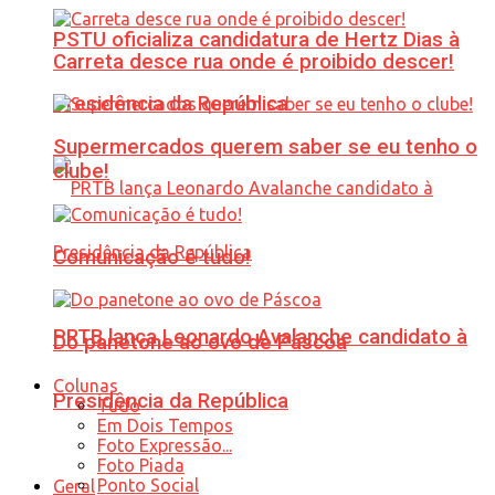
PSTU oficializa candidatura de Hertz Dias à
Carreta desce rua onde é proibido descer!
Presidência da República
Supermercados querem saber se eu tenho o
clube!
Comunicação é tudo!
PRTB lança Leonardo Avalanche candidato à
Do panetone ao ovo de Páscoa
Colunas
Presidência da República
Tudo
Em Dois Tempos
Foto Expressão...
Foto Piada
Ponto Social
Geral