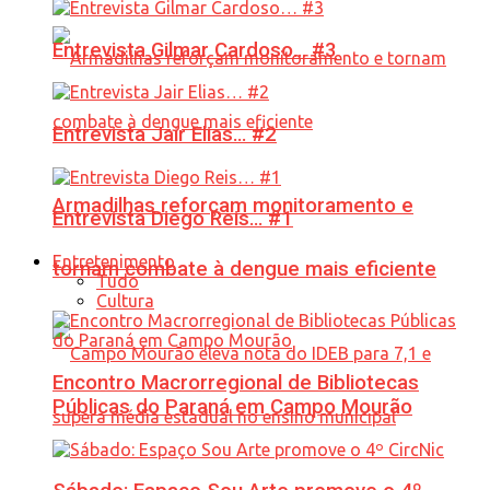
Entrevista Gilmar Cardoso… #3
Entrevista Jair Elias… #2
Armadilhas reforçam monitoramento e
Entrevista Diego Reis… #1
Entretenimento
tornam combate à dengue mais eficiente
Tudo
Cultura
Encontro Macrorregional de Bibliotecas
Públicas do Paraná em Campo Mourão