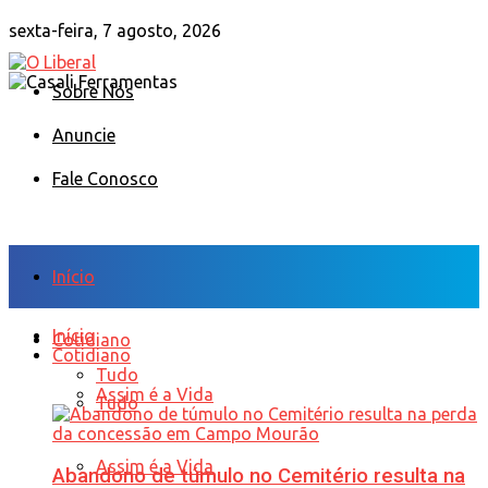
sexta-feira, 7 agosto, 2026
Sobre Nós
Anuncie
Fale Conosco
Início
Início
Cotidiano
Cotidiano
Tudo
Assim é a Vida
Tudo
Assim é a Vida
Abandono de túmulo no Cemitério resulta na