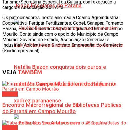
Turismo/Secretaria Especial da Cultura, com execução a
Jogos Escolares do Paraná
cargo da Associação Sou Arte.
Os patrocinadores, neste ano, são a Coamo Agroindustrial
Cooperativa, Fertipar Fertilizantes, Copel, Sanepar, Fomento
Paraná, Paraná Supermercados, Integrado e Unimed Campo
Mourão. Conta ainda com o apoio do Município de Campo
Mourão, Governo do Estado, Associação Comercial e
Industrial (Acicam) e do Sindicato Empresarial do Comércio
(Sindiempresarial).
Natália Biazon conquista dois ouros e
VEJA
TAMBÉM
mantém Campo Mourão em destaque no
Cultura
xadrez paranaense
Encontro Macrorregional de Bibliotecas Públicas
do Paraná em Campo Mourão
Cultura