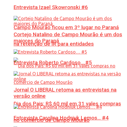
Entrevista Izael Skowronski #6
Campo Mourão ficou em 3º lugar no Paraná
Cortejo Natalino de Campo Mourão é um dos
maiores do Paraná
na retenção de IR para entidades
Entrevista Roberto Cardoso… #5
Jornal O LIBERAL retoma as entrevistas na
versão online
Dia dos Pais: R$ 60 mil em 31 vales compras
Entrevista Carolina Hodniuk Lemos… #4
no comércio de Campo Mourão