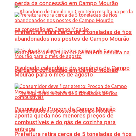
perda da concessão em Campo Mourão
Prefeitura retira cerca de 5 toneladas de fios
abandonados nos postes de Campo Mourão
Abandono de túmulo no Cemitério resulta na
Divulgado calendário do comércio de Campo
perda da concessão em Campo Mourão
Mourão para o mês de agosto
Pesquisa do Procon de Campo Mourão
aponta queda nos menores preços de
combustíveis e do gás de cozinha para
entrega
Prefeitura retira cerca de 5 toneladas de fios