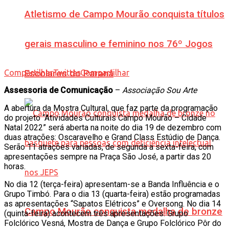
Atletismo de Campo Mourão conquista títulos
gerais masculino e feminino nos 76º Jogos
Compartilhar
Twittar
Compartilhar
Escolares do Paraná
Assessoria de Comunicação
–
Associação Sou Arte
A abertura da Mostra Cultural, que faz parte da programação
do projeto “Atividades Culturais Campo Mourão – Cidade
Natal 2022” será aberta na noite do dia 19 de dezembro com
duas atrações: Oscaravelho e Grand Class Estúdio de Dança.
Serão 11 atrações variadas, de segunda a sexta-feira, com
apresentações sempre na Praça São José, a partir das 20
horas.
No dia 12 (terça-feira) apresentam-se a Banda Influência e o
Grupo Timbó. Para o dia 13 (quarta-feira) estão programadas
as apresentações “Sapatos Elétricos” e Oversong. No dia 14
Campo Mourão conquista medalha de bronze
(quinta-feira) acontecem três apresentações: Grupo
Folclórico Vesná, Mostra de Dança e Grupo Folclórico Pôr do