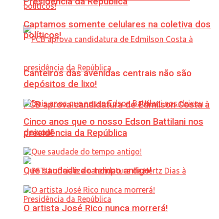
Presidência da República
Captamos somente celulares na coletiva dos
políticos!
Canteiros das avenidas centrais não são
depósitos de lixo!
PCB aprova candidatura de Edmilson Costa à
Cinco anos que o nosso Edson Battilani nos
deixou!
presidência da República
Que saudade do tempo antigo!
O artista José Rico nunca morrerá!