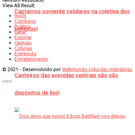
View All Result
Captamos somente celulares na coletiva dos
Início
Cotidiano
Política
políticos!
Geral
Esporte
Opinião
Colunas
Entrevista
Entretenimento
© 2021 - Desenvolvido por
Webmundo soluções Interativas
Canteiros das avenidas centrais não são
depósitos de lixo!