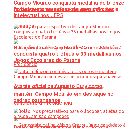
Campo Mourão conquista medalha de bronze
no basquete para pessoas com deficiência
Botânico entra em fase de execução dos
intelectual nos JEPS
acessos
Natação paradesportiva de Campo Mourão
conquista quatro troféus e 33 medalhas nos
Jogos Escolares do Paraná
Avante oficializa Augusto Cury como
Natália Biazon conquista dois ouros e
mantém Campo Mourão em destaque no
xadrez paranaense
candidato à Presidência
Bolão: Nos preparativos para o Jocopar,