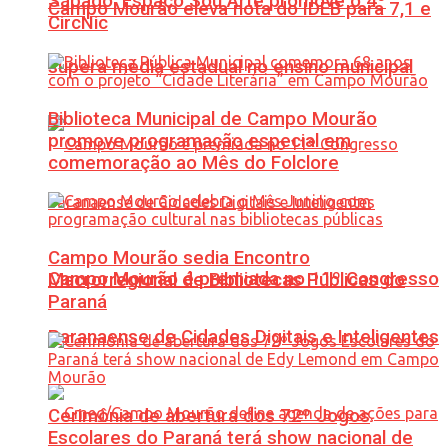
Sábado: Espaço Sou Arte promove o 4º
Campo Mourão eleva nota do IDEB para 7,1 e
CircNic
supera média estadual no ensino municipal
Biblioteca Municipal de Campo Mourão
promove programação especial em
comemoração ao Mês do Folclore
Campo Mourão sedia Encontro
Campo Mourão é premiada no 11º Congresso
Macrorregional de Bibliotecas Públicas do
Paraná
Paranaense de Cidades Digitais e Inteligentes
Cerimônia de abertura dos 72º Jogos
Escolares do Paraná terá show nacional de