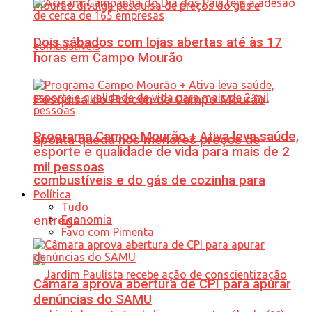
Dois sábados com lojas abertas até às 17
horas em Campo Mourão
Pesquisa do Procon de Campo Mourão
Programa Campo Mourão + Ativa leva saúde,
aponta queda nos menores preços de
esporte e qualidade de vida para mais de 2
mil pessoas
combustíveis e do gás de cozinha para
Política
Tudo
Economia
entrega
Favo com Pimenta
Câmara aprova abertura de CPI para apurar
denúncias do SAMU