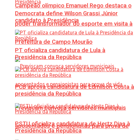
Campeão olímpico Emanuel Rego destaca o
Democrata define Wilson Grassi Júnior
candidato à Presidência
poder transformador do esporte em visita à
Prefeitura de Campo Mourão
PT oficializa candidatura de Lula à
Presidência da República
PCB aprova candidatura de Edmilson Costa à
presidência da República
Previscam convoca servidores municipais
PSTU oficializa candidatura de Hertz Dias à
aposentados e pensionistas para prova de
Presidência da República