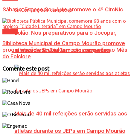
Sábado: Espaço Sou Arte promove o 4º CircNic
Cultura
Bolão: Nos preparativos para o Jocopar,
Biblioteca Municipal de Campo Mourão promove
programação especial em comemoração ao Mês
atletas do SinConCam são campeões
do Folclore
Comente este post
Mais de 40 mil refeições serão servidas aos
atletas durante os JEPs em Campo Mourão