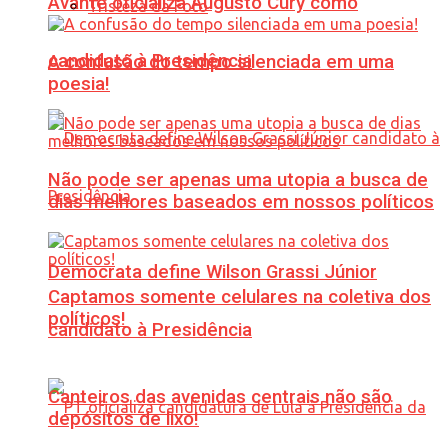
Avante oficializa Augusto Cury como
Tristeza da Foto
candidato à Presidência
A confusão do tempo silenciada em uma
poesia!
Não pode ser apenas uma utopia a busca de
dias melhores baseados em nossos políticos
Democrata define Wilson Grassi Júnior
Captamos somente celulares na coletiva dos
políticos!
candidato à Presidência
Canteiros das avenidas centrais não são
depósitos de lixo!