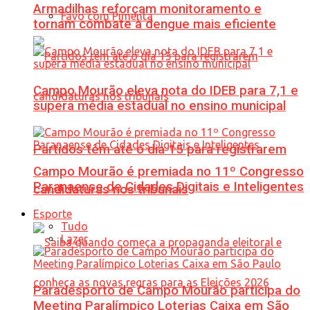
Armadilhas reforçam monitoramento e
Favo com Pimenta
tornam combate à dengue mais eficiente
Campo Mourão eleva nota do IDEB para 7,1 e
supera média estadual no ensino municipal
Partidos têm até o dia 15 para registrarem
Campo Mourão é premiada no 11º Congresso
Paranaense de Cidades Digitais e Inteligentes
candidaturas nos tribunais
Esporte
Tudo
Lazer
Paradesporto de Campo Mourão participa do
Meeting Paralímpico Loterias Caixa em São