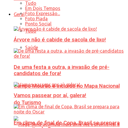
Tudo
Em Dois Tempos
Foto Expressão...
Geral
Foto Piada
Ponto Social
Tudo
Árvore não é cabide de sacola de lixo!
Saúde
De uma festa a outra, a invasão de pré-
candidatos de fora!
Campo Mourão é incluído no Mapa Nacional
Vamos passear por aí, galera!
do Turismo
Em clima de final de Copa, Brasil se prepara