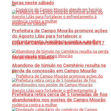
horas neste sábado
Prefeitura de Campo Mourão promove ações
do Agosto Lilás para fortalecer o
enfrentamento à violência contra a mulher
Lojas de Campo Mourão atendem até às 17
horas neste sábado
Abandono de túmulo no Cemitério resulta na
perda da concessão em Campo Mourão
Prefeitura retira cerca de 5 toneladas de fios
abandonados nos postes de Campo Mourão