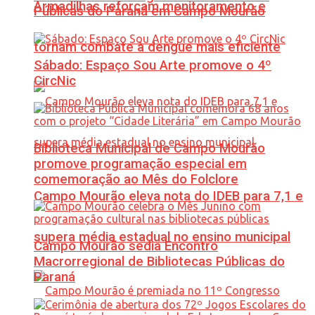
Armadilhas reforçam monitoramento e
Públicas do Paraná em Campo Mourão
tornam combate à dengue mais eficiente
Sábado: Espaço Sou Arte promove o 4º
CircNic
Biblioteca Municipal de Campo Mourão
promove programação especial em
comemoração ao Mês do Folclore
Campo Mourão eleva nota do IDEB para 7,1 e
supera média estadual no ensino municipal
Campo Mourão sedia Encontro
Macrorregional de Bibliotecas Públicas do
Paraná