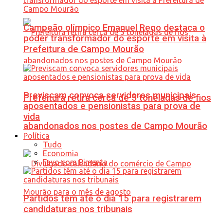
Campeão olímpico Emanuel Rego destaca o
poder transformador do esporte em visita à
Prefeitura de Campo Mourão
Previscam convoca servidores municipais
Prefeitura retira cerca de 5 toneladas de fios
aposentados e pensionistas para prova de
vida
abandonados nos postes de Campo Mourão
Política
Tudo
Economia
Favo com Pimenta
Partidos têm até o dia 15 para registrarem
candidaturas nos tribunais