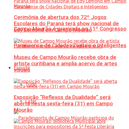
Cerimônia de abertura dos 72º Jogos
Escolares do Paraná terá show nacional de
Campo Mourão é premiada no 11º Congresso
Edy Lemond em Campo Mourão
Paranaense de Cidades Digitais e Inteligentes
Museu de Campo Mourão recebe obra de
artista curitibana e amplia acervo de artes
Esporte
visuais
Tudo
Exposição “Reflexos da Dualidade” será
Lazer
aberta nesta sexta-feira (31) em Campo
Mourão