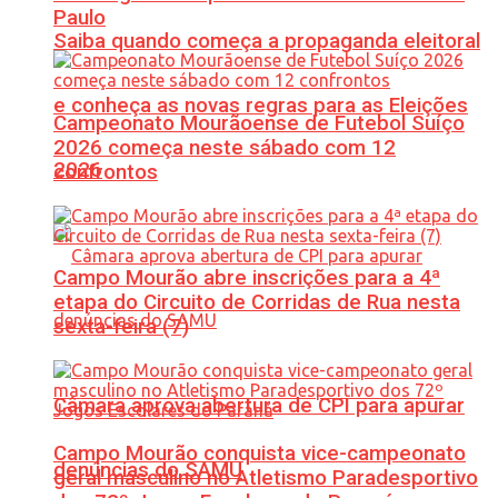
Paulo
Saiba quando começa a propaganda eleitoral
e conheça as novas regras para as Eleições
Campeonato Mourãoense de Futebol Suíço
2026 começa neste sábado com 12
2026
confrontos
Campo Mourão abre inscrições para a 4ª
etapa do Circuito de Corridas de Rua nesta
sexta-feira (7)
Câmara aprova abertura de CPI para apurar
Campo Mourão conquista vice-campeonato
denúncias do SAMU
geral masculino no Atletismo Paradesportivo