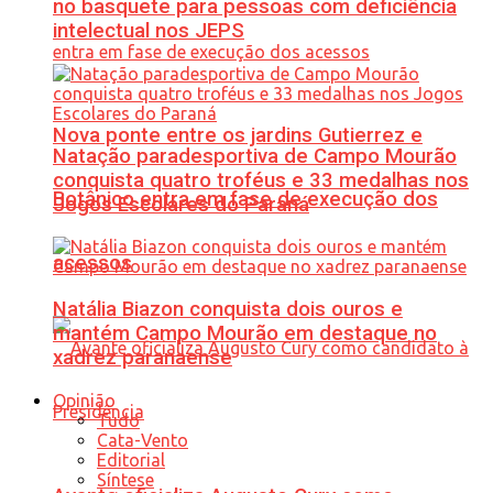
no basquete para pessoas com deficiência
intelectual nos JEPS
Nova ponte entre os jardins Gutierrez e
Natação paradesportiva de Campo Mourão
conquista quatro troféus e 33 medalhas nos
Botânico entra em fase de execução dos
Jogos Escolares do Paraná
acessos
Natália Biazon conquista dois ouros e
mantém Campo Mourão em destaque no
xadrez paranaense
Opinião
Tudo
Cata-Vento
Editorial
Síntese