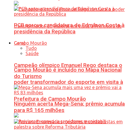
PCB aprova candidatura de Edmilson Costa à
presidência da República
Geral
Tudo
Saúde
Campeão olímpico Emanuel Rego destaca o
Campo Mourão é incluído no Mapa Nacional
do Turismo
poder transformador do esporte em visita à
Prefeitura de Campo Mourão
Ninguém acerta Mega-Sena; prêmio acumula
para R$ 165 milhões