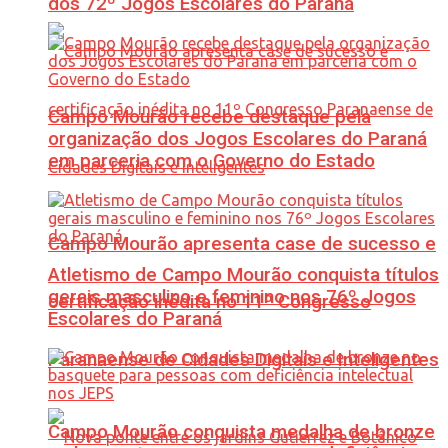
dos 72º Jogos Escolares do Paraná
Campo Mourão recebe destaque pela
organização dos Jogos Escolares do Paraná
em parceria com o Governo do Estado
Campo Mourão apresenta case de sucesso e
Atletismo de Campo Mourão conquista títulos
gerais masculino e feminino nos 76º Jogos
certificação inédita no 11º Congresso
Escolares do Paraná
Paranaense de Cidades Digitais e Inteligentes
Campo Mourão conquista medalha de bronze