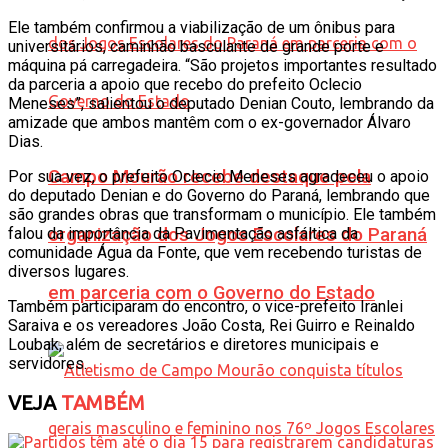
Ele também confirmou a viabilização de um ônibus para
universitários, caminhão basculante de grande porte e
máquina pá carregadeira. “São projetos importantes resultado
da parceria a apoio que recebo do prefeito Oclecio
Meneses”, salientou o deputado Denian Couto, lembrando da
amizade que ambos mantêm com o ex-governador Álvaro
Dias.
Campo Mourão recebe destaque pela
Por sua vez, o prefeito Oclecio Meneses agradeceu o apoio
do deputado Denian e do Governo do Paraná, lembrando que
são grandes obras que transformam o município. Ele também
falou da importância da Pavimentação asfáltica da
organização dos Jogos Escolares do Paraná
comunidade Água da Fonte, que vem recebendo turistas de
diversos lugares.
em parceria com o Governo do Estado
Também participaram do encontro, o vice-prefeito Iranlei
Saraiva e os vereadores João Costa, Rei Guirro e Reinaldo
Loubak, além de secretários e diretores municipais e
servidores.
VEJA
TAMBÉM