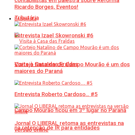
contabilistas em palestra sobre Reforma
Ricardo Borges, Eventos!
Tributária
Entrevista
Entrevista Izael Skowronski #6
Visita à Casa das Fraldas
Cortejo Natalino de Campo Mourão é um dos
maiores do Paraná
Entrevista Roberto Cardoso… #5
Campo Mourão ficou em 3º lugar no Paraná
Jornal O LIBERAL retoma as entrevistas na
na retenção de IR para entidades
versão online