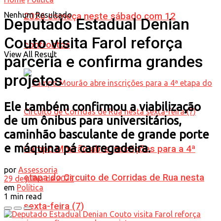
Nenhum Resultado
2026 começa neste sábado com 12
Deputado Estadual Denian
Couto visita Farol reforça
confrontos
View All Result
parceria e confirma grandes
projetos
Ele também confirmou a viabilização
de um ônibus para universitários,
caminhão basculante de grande porte
e máquina pá carregadeira.
Campo Mourão abre inscrições para a 4ª
por
Assessoria
etapa do Circuito de Corridas de Rua nesta
29 de julho de 2025
em
Política
1 min read
sexta-feira (7)