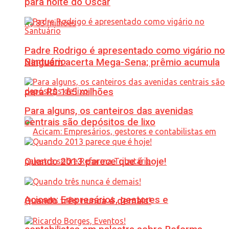
para noite do Oscar
Padre Rodrigo é apresentado como vigário no
Santuário
Ninguém acerta Mega-Sena; prêmio acumula
para R$ 165 milhões
Para alguns, os canteiros das avenidas
centrais são depósitos de lixo
Quando 2013 parece que é hoje!
Acicam: Empresários, gestores e
Quando três nunca é demais!