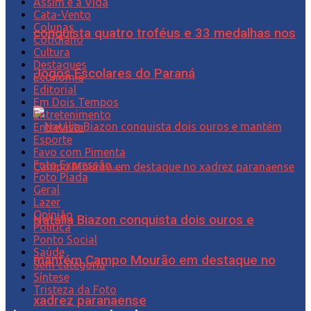
Assim é a Vida
Cata-Vento
Colunas
conquista quatro troféus e 33 medalhas nos
Cotidiano
Cultura
Destaques
Jogos Escolares do Paraná
Economia
Editorial
Em Dois Tempos
Entretenimento
Entrevista
Esporte
Favo com Pimenta
Foto Expressão…
Foto Piada
Geral
Lazer
Opinião
Natália Biazon conquista dois ouros e
Política
Ponto Social
Saúde
mantém Campo Mourão em destaque no
Sem categoria
Síntese
Tristeza da Foto
xadrez paranaense