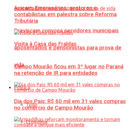
Acicam: Empresários, gestores e
contabilistas em palestra sobre Reforma
Tributária
Previscam convoca servidores municipais
Visita à Casa das Fraldas
aposentados e pensionistas para prova de
vida
Campo Mourão ficou em 3º lugar no Paraná
na retenção de IR para entidades
Política
Dia dos Pais: R$ 60 mil em 31 vales compras
Tudo
no comércio de Campo Mourão
Economia