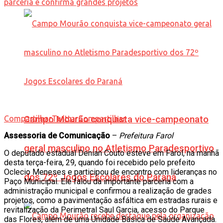
Compartilhar
Campo Mourão conquista vice-campeonato
Twittar
Compartilhar
Assessoria de Comunicação
–
Prefeitura Farol
geral masculino no Atletismo Paradesportivo
O deputado estadual Denian Couto esteve em Farol, na manhã
desta terça-feira, 29, quando foi recebido pelo prefeito
Oclecio Meneses e participou de encontro com lideranças no
dos 72º Jogos Escolares do Paraná
Paço Municipal. Ele falou da importante parceria com a
administração municipal e confirmou a realização de grades
projetos, como a pavimentação asfáltica em estradas rurais e
revitalização da Perimetral Saul Garcia, acesso do Parque
das Flores, além de uma Unidade Básica de Saúde Avançada.