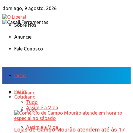
domingo, 9 agosto, 2026
Sobre Nós
Anuncie
Fale Conosco
Início
Início
Cotidiano
Cotidiano
Tudo
Assim é a Vida
Tudo
Assim é a Vida
Lojas de Campo Mourão atendem até às 17