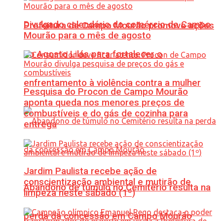
Divulgado calendário do comércio de Campo
Prefeitura de Campo Mourão promove ações
Mourão para o mês de agosto
do Agosto Lilás para fortalecer o
enfrentamento à violência contra a mulher
Pesquisa do Procon de Campo Mourão
aponta queda nos menores preços de
combustíveis e do gás de cozinha para
entrega
Jardim Paulista recebe ação de
conscientização ambiental e mutirão de
Abandono de túmulo no Cemitério resulta na
limpeza neste sábado (1º)
perda da concessão em Campo Mourão