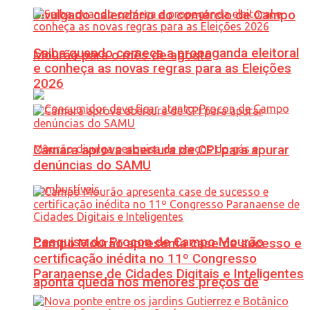
Divulgado calendário do comércio de Campo
Saiba quando começa a propaganda eleitoral
Mourão para o mês de agosto
e conheça as novas regras para as Eleições
2026
Câmara aprova abertura de CPI para apurar
denúncias do SAMU
Pesquisa do Procon de Campo Mourão
Campo Mourão apresenta case de sucesso e
certificação inédita no 11º Congresso
Paranaense de Cidades Digitais e Inteligentes
aponta queda nos menores preços de