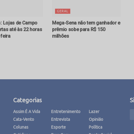
GERAL
s: Lojas de Campo
Mega-Sena não tem ganhador e
tas até às 22 horas
prêmio sobe para R$ 150
feira
milhões
Categorias
S
Assim É A Vida
Entretenimento
Lazer
Cata-Vento
Entrevista
Opinião
Colunas
Esporte
Política