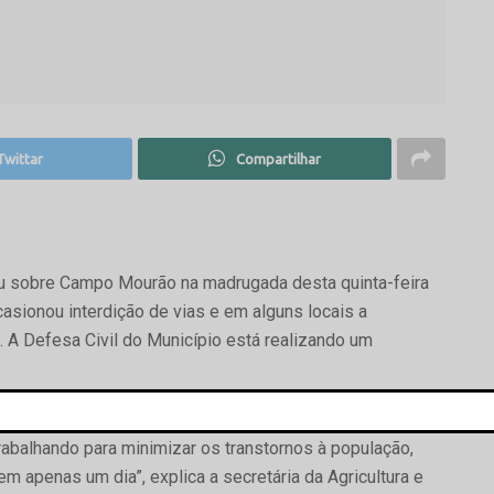
Twittar
Compartilhar
u sobre Campo Mourão na madrugada desta quinta-feira
casionou interdição de vias e em alguns locais a
 A Defesa Civil do Município está realizando um
s caídas, que já são dezenas. Mesmo com chuva, equipes
rabalhando para minimizar os transtornos à população,
m apenas um dia”, explica a secretária da Agricultura e