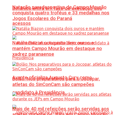
Natação paradesportiva de Campo Mourão
Botânico entra em fase de execução dos
conquista quatro troféus e 33 medalhas nos
Jogos Escolares do Paraná
acessos
Natália Biazon conquista dois ouros e
mantém Campo Mourão em destaque no
xadrez paranaense
Avante oficializa Augusto Cury como
Bolão: Nos preparativos para o Jocopar,
atletas do SinConCam são campeões
candidato à Presidência
Mais de 40 mil refeições serão servidas aos
atletas durante os JEPs em Campo Mourão