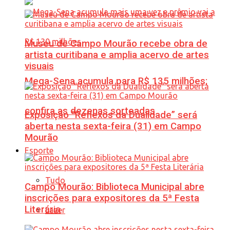
Museu de Campo Mourão recebe obra de
artista curitibana e amplia acervo de artes
visuais
Mega-Sena acumula para R$ 135 milhões;
confira as dezenas sorteadas
Exposição “Reflexos da Dualidade” será
aberta nesta sexta-feira (31) em Campo
Mourão
Esporte
Tudo
Campo Mourão: Biblioteca Municipal abre
inscrições para expositores da 5ª Festa
Literária
Lazer