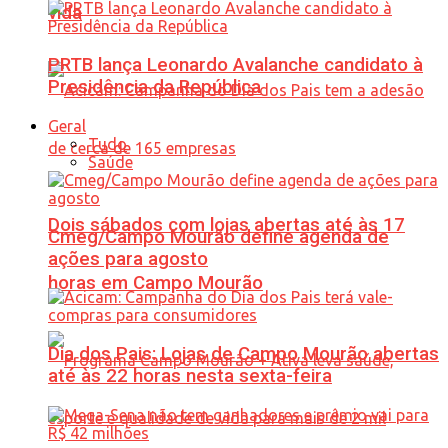
vida
PRTB lança Leonardo Avalanche candidato à
Presidência da República
Geral
Tudo
Saúde
Dois sábados com lojas abertas até às 17
Cmeg/Campo Mourão define agenda de
ações para agosto
horas em Campo Mourão
Dia dos Pais: Lojas de Campo Mourão abertas
até às 22 horas nesta sexta-feira