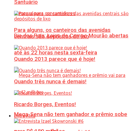
Santuário
Para alguns, os canteiros das avenidas
Dia dos Pais: Lojas de Campo Mourão abertas
centrais são depósitos de lixo
até às 22 horas nesta sexta-feira
Quando 2013 parece que é hoje!
Quando três nunca é demais!
Ricardo Borges, Eventos!
Mega-Sena não tem ganhador e prêmio sobe
Entrevista