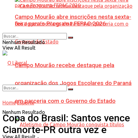
Campo Mourão abre inscrições nesta sexta-
feira para o Programa FEPAC 2026
Nenhum Resultado
View All Result
Campo Mourão recebe destaque pela
organização dos Jogos Escolares do Paraná
em parceria com o Governo do Estado
Home
Esporte
Nenhum Resultado
Copa do Brasil: Santos vence
Cianorte-PR outra vez e
View All Result