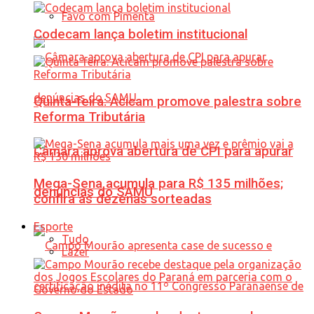
Favo com Pimenta
Codecam lança boletim institucional
Quinta-feira: Acicam promove palestra sobre
Reforma Tributária
Câmara aprova abertura de CPI para apurar
Mega-Sena acumula para R$ 135 milhões;
denúncias do SAMU
confira as dezenas sorteadas
Esporte
Tudo
Lazer