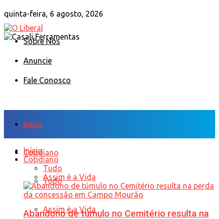
quinta-feira, 6 agosto, 2026
Sobre Nós
Anuncie
Fale Conosco
Início
Início
Cotidiano
Cotidiano
Tudo
Assim é a Vida
Tudo
Assim é a Vida
Abandono de túmulo no Cemitério resulta na