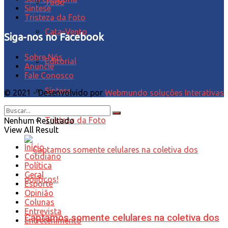
Tudo
Síntese
Tristeza da Foto
Cata-Vento
Siga-nos no Facebook
Sobre Nós
Editorial
Anuncie
Fale Conosco
Síntese
© 2021 - Desenvolvido por
Webmundo soluções Interativas
Tristeza da Foto
Nenhum Resultado
View All Result
Início
Cotidiano
Política
Geral
Esporte
Opinião
Colunas
Entrevista
Captamos somente celulares na coletiva dos
Entretenimento