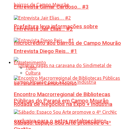
Entrevista Gilmar Cardoso… #3
Prefeitura leva informações sobre
Entrevista Jair Elias… #2
microcrédito aos bairros de Campo Mourão
Entrevista Diego Reis… #1
Entretenimento
Tudo
Cultura
Encontro Macrorregional de Bibliotecas
Públicas do Paraná em Campo Mourão
Rodada de Negócios na Expo + Indústria
exclusiva para o setor metalmecânico
Sábado: Espaço Sou Arte promove o 4º