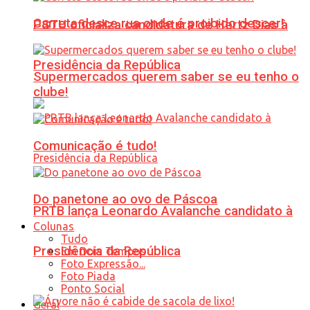
Carreta desce rua onde é proibido descer!
PSTU oficializa candidatura de Hertz Dias à
Presidência da República
Supermercados querem saber se eu tenho o
clube!
Comunicação é tudo!
Do panetone ao ovo de Páscoa
PRTB lança Leonardo Avalanche candidato à
Colunas
Tudo
Presidência da República
Em Dois Tempos
Foto Expressão...
Foto Piada
Ponto Social
Geral