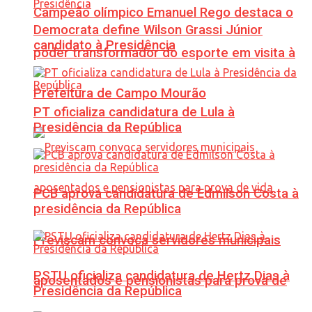
Campeão olímpico Emanuel Rego destaca o
Democrata define Wilson Grassi Júnior
candidato à Presidência
poder transformador do esporte em visita à
Prefeitura de Campo Mourão
PT oficializa candidatura de Lula à
Presidência da República
PCB aprova candidatura de Edmilson Costa à
presidência da República
Previscam convoca servidores municipais
PSTU oficializa candidatura de Hertz Dias à
aposentados e pensionistas para prova de
Presidência da República