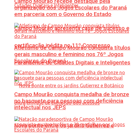
Campo Mourão recebe destaque pela
organização dos Jogos Escolares do Paraná
em parceria com o Governo do Estado
Campo Mourão apresenta case de sucesso e
certificação inédita no 11º Congresso
Atletismo de Campo Mourão conquista títulos
gerais masculino e feminino nos 76º Jogos
Escolares do Paraná
Paranaense de Cidades Digitais e Inteligentes
Campo Mourão conquista medalha de bronze
no basquete para pessoas com deficiência
intelectual nos JEPS
Nova ponte entre os jardins Gutierrez e