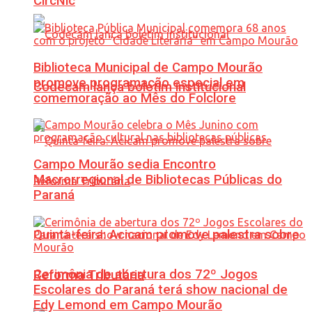
CircNic
Biblioteca Municipal de Campo Mourão
promove programação especial em
Codecam lança boletim institucional
comemoração ao Mês do Folclore
Campo Mourão sedia Encontro
Macrorregional de Bibliotecas Públicas do
Paraná
Quinta-feira: Acicam promove palestra sobre
Cerimônia de abertura dos 72º Jogos
Reforma Tributária
Escolares do Paraná terá show nacional de
Edy Lemond em Campo Mourão