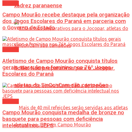
Esporte
xadrez paranaense
Campo Mourão recebe destaque pela organização
dos Jogos Escolares do Paraná em parceria com
o Governo do Estado
Esporte
Atletismo de Campo Mourão conquista títulos
gerais masculino e feminino nos 76º Jogos
Bolão: Nos preparativos para o Jocopar,
Escolares do Paraná
atletas do SinConCam são campeões
Esporte
Campo Mourão conquista medalha de bronze no
basquete para pessoas com deficiência
intelectual nos JEPS