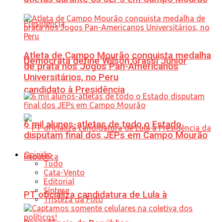
Atleta de Campo Mourão conquista medalha
Democrata define Wilson Grassi Júnior
de prata nos Jogos Pan-Americanos
Universitários, no Peru
candidato à Presidência
6 mil alunos-atletas de todo o Estado
disputam final dos JEPs em Campo Mourão
Opinião
Tudo
Cata-Vento
Editorial
Síntese
PT oficializa candidatura de Lula à
Tristeza da Foto