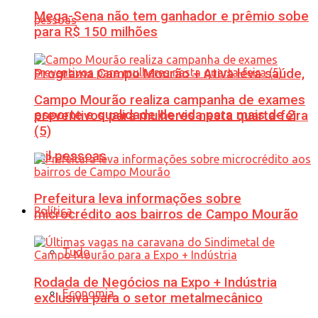
Mega-Sena não tem ganhador e prêmio sobe
para R$ 150 milhões
Programa Campo Mourão + Ativa leva saúde,
Campo Mourão realiza campanha de exames
esporte e qualidade de vida para mais de 2
preventivos para mulheres nesta quarta-feira
(5)
mil pessoas
Prefeitura leva informações sobre
Política
microcrédito aos bairros de Campo Mourão
Tudo
Rodada de Negócios na Expo + Indústria
Economia
exclusiva para o setor metalmecânico