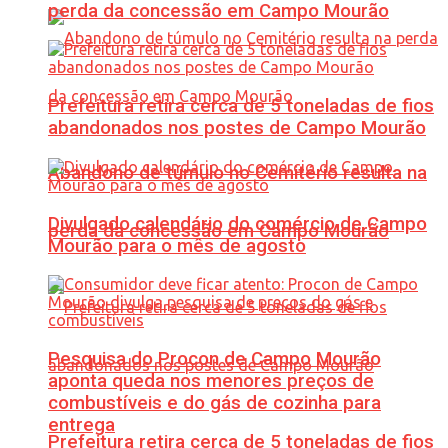
perda da concessão em Campo Mourão
Prefeitura retira cerca de 5 toneladas de fios
abandonados nos postes de Campo Mourão
Abandono de túmulo no Cemitério resulta na
Divulgado calendário do comércio de Campo
perda da concessão em Campo Mourão
Mourão para o mês de agosto
Pesquisa do Procon de Campo Mourão
aponta queda nos menores preços de
combustíveis e do gás de cozinha para
entrega
Prefeitura retira cerca de 5 toneladas de fios