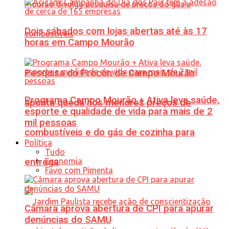
Dois sábados com lojas abertas até às 17
horas em Campo Mourão
Pesquisa do Procon de Campo Mourão
Programa Campo Mourão + Ativa leva saúde,
aponta queda nos menores preços de
esporte e qualidade de vida para mais de 2
mil pessoas
combustíveis e do gás de cozinha para
Política
Tudo
Economia
entrega
Favo com Pimenta
Câmara aprova abertura de CPI para apurar
denúncias do SAMU