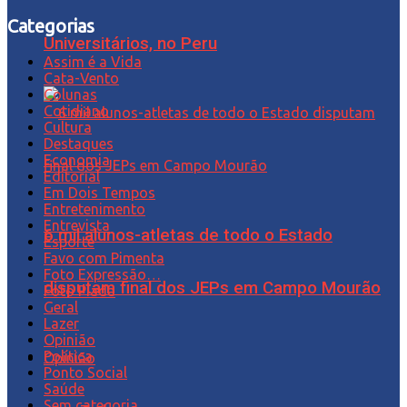
Categorias
Universitários, no Peru
Assim é a Vida
Cata-Vento
Colunas
Cotidiano
Cultura
Destaques
Economia
Editorial
Em Dois Tempos
Entretenimento
Entrevista
6 mil alunos-atletas de todo o Estado
Esporte
Favo com Pimenta
Foto Expressão…
disputam final dos JEPs em Campo Mourão
Foto Piada
Geral
Lazer
Opinião
Política
Opinião
Ponto Social
Saúde
Sem categoria