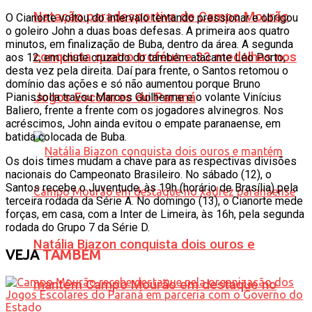
Natação paradesportiva de Campo Mourão
O Cianorte voltou do intervalo tentando pressionar e obrigou
o goleiro John a duas boas defesas. A primeira aos quatro
minutos, em finalização de Buba, dentro da área. A segunda
conquista quatro troféus e 33 medalhas nos
aos 12, em chute cruzado do também atacante Léo Porto,
desta vez pela direita. Daí para frente, o Santos retomou o
domínio das ações e só não aumentou porque Bruno
Jogos Escolares do Paraná
Pianissolla travou Marcos Guilherme e o volante Vinícius
Baliero, frente a frente com os jogadores alvinegros. Nos
acréscimos, John ainda evitou o empate paranaense, em
batida colocada de Buba.
Os dois times mudam a chave para as respectivas divisões
nacionais do Campeonato Brasileiro. No sábado (12), o
Santos recebe o Juventude, às 19h (horário de Brasília) pela
terceira rodada da Série A. No domingo (13), o Cianorte mede
forças, em casa, com a Inter de Limeira, às 16h, pela segunda
rodada do Grupo 7 da Série D.
Natália Biazon conquista dois ouros e
VEJA
TAMBÉM
mantém Campo Mourão em destaque no