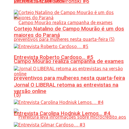
para R$ 150 milhões
Entrevista Izael Skowronski #6
Cortejo Natalino de Campo Mourão é um dos
maiores do Paraná
Entrevista Roberto Cardoso… #5
Campo Mourão realiza campanha de exames
preventivos para mulheres nesta quarta-feira
Jornal O LIBERAL retoma as entrevistas na
versão online
(5)
Entrevista Carolina Hodniuk Lemos… #4