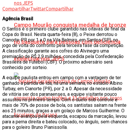
Compartilhar
Twittar
Compartilhar
Agência Brasil
Campo Mourão conquista medalha de bronze
O Santos é o primeiro clube garantido nas oitavas de final da
Copa do Brasil. Nesta quarta-feira (8), o Peixe derrotou o
Cianorte-PR por 1 a 0 na Vila Belmiro, em Santos (SP), no
no basquete para pessoas com deficiência
jogo de volta do confronto pela terceira fase da competição.
A classificação garante aos cofres do Alvinegro uma
premiação de R$ 2,9 milhões, concedida pela Confederação
intelectual nos JEPS
Brasileira de Futebol (CBF). O próximo adversário será
conhecido por sorteio.
A equipe paulista entrou em campo com a vantagem de ter
ganhado a partida de ida, há uma semana, no estádio Albino
Turbay, em Cianorte (PR), por 2 a 0. Apesar da necessidade
de vitória ser dos paranaenses, a equipe visitante pouco
assustou no primeiro tempo. Com o duelo sob controle e
mais de 70% de posse de bola, os santistas saíram na frente
aos 25 minutos, graças a um golaço de Marcos Guilherme. O
atacante avançou pela esquerda, escapou da marcação, levou
para a perna direita e bateu colocado, no ângulo, sem chances
para o goleiro Bruno Pianissolla.