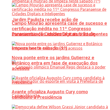
Jardim Paulista recebe ação de
Campo Mourão apresenta case de sucesso e
certificação inédita no 11º Congresso
conscientização ambiental e mutirão de
Paranaense de Cidades Digitais e Inteligentes
limpeza neste sábado (1º)
Nova ponte entre os jardins Gutierrez e
Botânico entra em fase de execução dos
acessos
Avante oficializa Augusto Cury como
candidato à Presidência