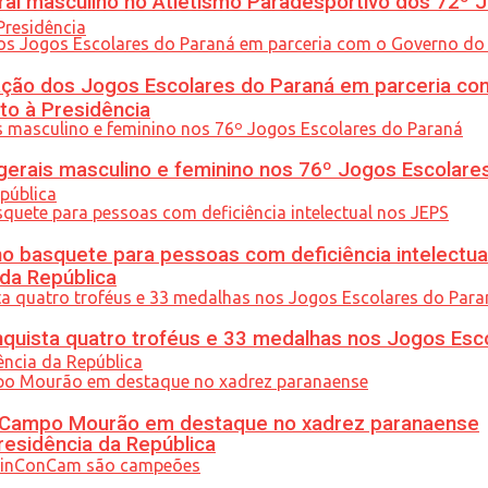
l masculino no Atletismo Paradesportivo dos 72º J
ção dos Jogos Escolares do Paraná em parceria co
to à Presidência
gerais masculino e feminino nos 76º Jogos Escolare
 basquete para pessoas com deficiência intelectua
 da República
uista quatro troféus e 33 medalhas nos Jogos Esc
ém Campo Mourão em destaque no xadrez paranaense
residência da República