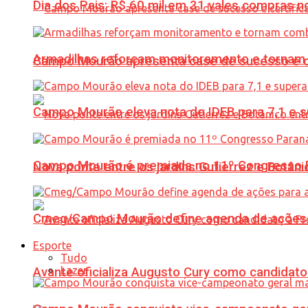
Dia dos Pais: R$ 60 mil em 31 vales compras
Armadilhas reforçam monitoramento e tornam 
Campo Mourão apresenta case de sucesso e cer
Campo Mourão eleva nota do IDEB para 7,1 e s
Campo Mourão é premiada no 11º Congresso Pa
Nova ponte entre os jardins Gutierrez e Botâ
Cmeg/Campo Mourão define agenda de ações 
Esporte
Tudo
Lazer
Avante oficializa Augusto Cury como candidato