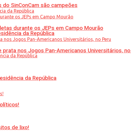
etas do SinConCam são campeões
atletas durante os JEPs em Campo Mourão
esidência da República
 prata nos Jogos Pan-Americanos Universitários, no
esidência da República
líticos!
tos de lixo!