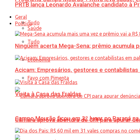
PRTB lança Leonardo Avalanche candidato à Pr
Geral
Tudo
Política
Saúde
Tudo
Ninguém acerta Mega-Sena; prêmio acumula p
Economia
Acicam: Empresários, gestores e contabilistas
Favo com Pimenta
Visita à Casa das Fraldas
Campo Mourão ficou em 3º lugar no Paraná na 
Câmara aprova abertura de CPI para apurar d