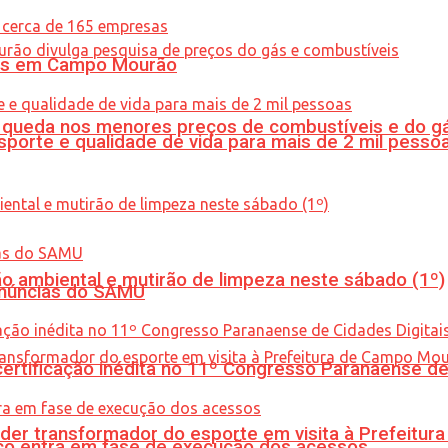
oras em Campo Mourão
queda nos menores preços de combustíveis e do gá
porte e qualidade de vida para mais de 2 mil pesso
ão ambiental e mutirão de limpeza neste sábado (1º)
enúncias do SAMU
tificação inédita no 11º Congresso Paranaense de C
er transformador do esporte em visita à Prefeitu
nico entra em fase de execução dos acessos