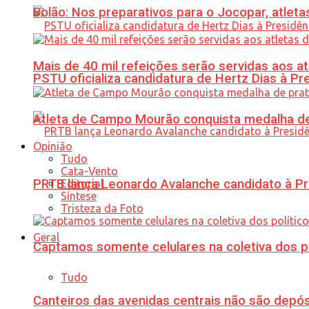
Bolão: Nos preparativos para o Jocopar, atl
Mais de 40 mil refeições serão servidas aos 
PSTU oficializa candidatura de Hertz Dias à Pr
Atleta de Campo Mourão conquista medalha de
Opinião
Tudo
Cata-Vento
PRTB lança Leonardo Avalanche candidato à Pr
Editorial
Síntese
Tristeza da Foto
Geral
Captamos somente celulares na coletiva dos po
Tudo
Canteiros das avenidas centrais não são depósi