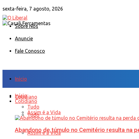
sexta-feira, 7 agosto, 2026
Sobre Nós
Anuncie
Fale Conosco
Início
Início
Cotidiano
Cotidiano
Tudo
Assim é a Vida
Tudo
Abandono de túmulo no Cemitério resulta na
Assim é a Vida