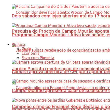
Dois sábados com lojas abertas até às 17 h
Pesquisa do Procon de Campo Mourão aponta 
Programa Campo Mourão + Ativa leva saúde, es
Política
Tudo
Economia
Favo com Pimenta
Jardim Paulista recebe ação de conscientizaç
Câmara aprova abertura de CPI para apurar d
Campo Mourão apresenta case de sucesso e cer
Campeão olímpico Emanuel Rego destaca o pod
Nova ponte entre os jardins Gutierrez e Botâ