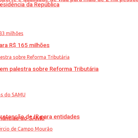
esidência da República
ara R$ 165 milhões
 em palestra sobre Reforma Tributária
retenção de IR para entidades
enúncias do SAMU