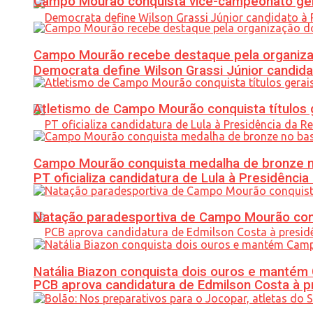
Campo Mourão conquista vice-campeonato gera
Campo Mourão recebe destaque pela organiza
Democrata define Wilson Grassi Júnior candida
Atletismo de Campo Mourão conquista títulos 
Campo Mourão conquista medalha de bronze no
PT oficializa candidatura de Lula à Presidência
Natação paradesportiva de Campo Mourão conq
Natália Biazon conquista dois ouros e mant
PCB aprova candidatura de Edmilson Costa à p