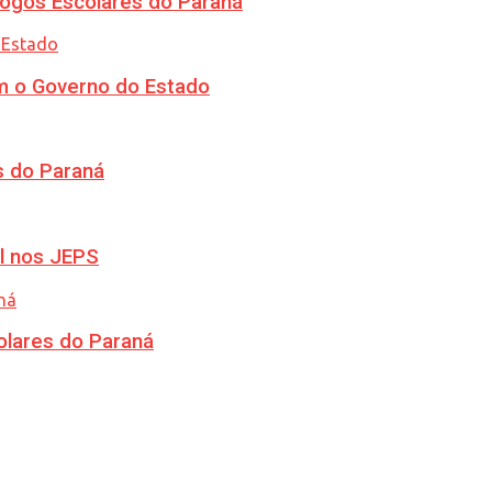
ogos Escolares do Paraná
m o Governo do Estado
s do Paraná
l nos JEPS
olares do Paraná