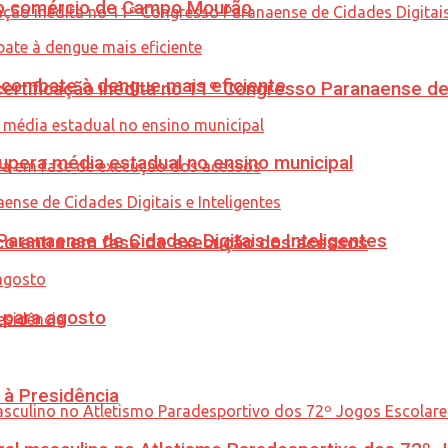
 no comércio de Campo Mourão
combate à dengue mais eficiente
tificação inédita no 11º Congresso Paranaense de C
upera média estadual no ensino municipal
ranaense de Cidades Digitais e Inteligentes
nico entra em fase de execução dos acessos
para agosto
 à Presidência