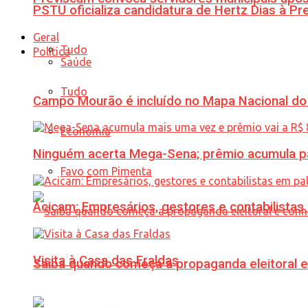
PSTU oficializa candidatura de Hertz Dias à Pr
Geral
Tudo
Política
Saúde
Tudo
Campo Mourão é incluído no Mapa Nacional do
Economia
Ninguém acerta Mega-Sena; prêmio acumula p
Favo com Pimenta
Acicam: Empresários, gestores e contabilistas
Visita à Casa das Fraldas
Saiba quando começa a propaganda eleitoral e