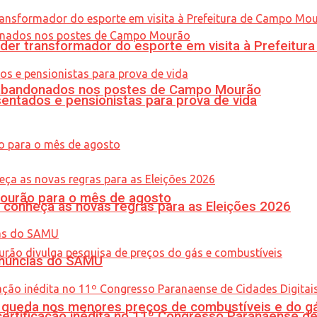
er transformador do esporte em visita à Prefeitu
os abandonados nos postes de Campo Mourão
entados e pensionistas para prova de vida
Mourão para o mês de agosto
 conheça as novas regras para as Eleições 2026
enúncias do SAMU
queda nos menores preços de combustíveis e do gá
tificação inédita no 11º Congresso Paranaense de C