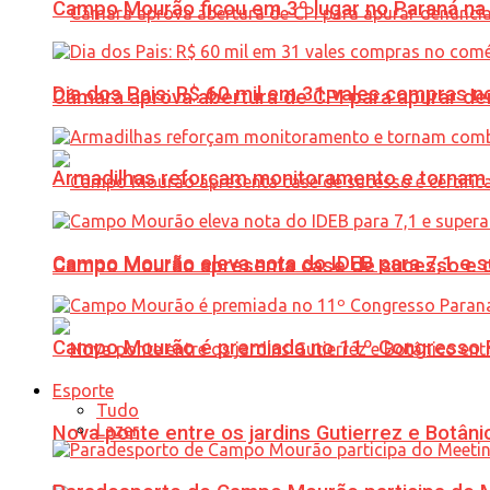
Campo Mourão ficou em 3º lugar no Paraná na 
Dia dos Pais: R$ 60 mil em 31 vales compras
Câmara aprova abertura de CPI para apurar d
Armadilhas reforçam monitoramento e tornam 
Campo Mourão eleva nota do IDEB para 7,1 e s
Campo Mourão apresenta case de sucesso e cer
Campo Mourão é premiada no 11º Congresso Pa
Esporte
Tudo
Lazer
Nova ponte entre os jardins Gutierrez e Botâ