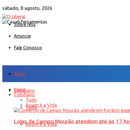
sábado, 8 agosto, 2026
Sobre Nós
Anuncie
Fale Conosco
Início
Início
Cotidiano
Cotidiano
Tudo
Assim é a Vida
Tudo
Lojas de Campo Mourão atendem até às 17 ho
Assim é a Vida