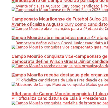
Paradesporto de Campo Mourão participa do M
Campeonato Mourãoense de Futebol Suíço 20
Avante oficializa Augusto Cury como candidato
Campo Mourão abre inscrições para a 4ª etapa 
Campo Mourão conquista vice-campeonato gera
Democrata define Wilson Grassi Júnior candida
Campo Mourão recebe destaque pela organiza
Atletismo de Campo Mourão conquista títulos 
PT oficializa candidatura de Lula à Presidência