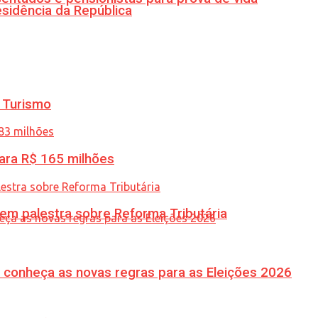
esidência da República
 Turismo
ara R$ 165 milhões
 em palestra sobre Reforma Tributária
 conheça as novas regras para as Eleições 2026