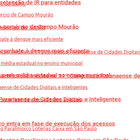
retenção de IR para entidades
 no comércio de Campo Mourão
enúncias do SAMU
combate à dengue mais eficiente
upera média estadual no ensino municipal
tificação inédita no 11º Congresso Paranaense de C
ranaense de Cidades Digitais e Inteligentes
nico entra em fase de execução dos acessos