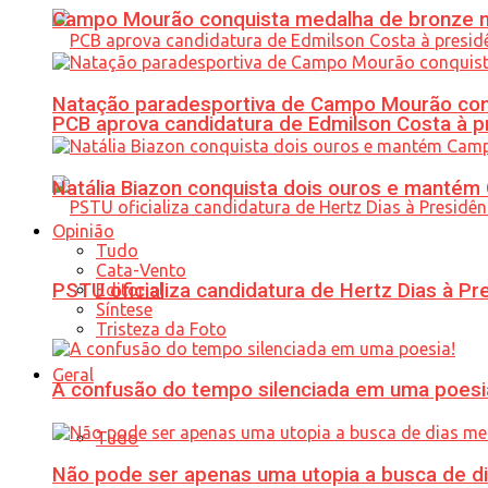
Campo Mourão conquista medalha de bronze no
Natação paradesportiva de Campo Mourão conq
PCB aprova candidatura de Edmilson Costa à p
Natália Biazon conquista dois ouros e mant
Opinião
Tudo
Cata-Vento
PSTU oficializa candidatura de Hertz Dias à Pr
Editorial
Síntese
Tristeza da Foto
Geral
A confusão do tempo silenciada em uma poesi
Tudo
Não pode ser apenas uma utopia a busca de d