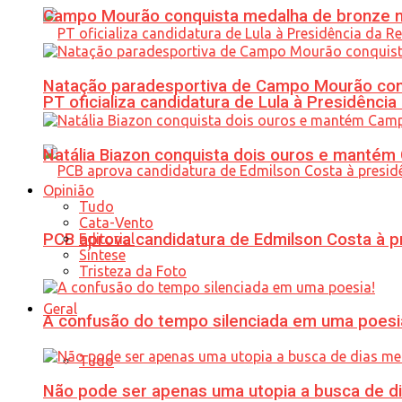
Campo Mourão conquista medalha de bronze no
Natação paradesportiva de Campo Mourão conq
PT oficializa candidatura de Lula à Presidência
Natália Biazon conquista dois ouros e mant
Opinião
Tudo
Cata-Vento
PCB aprova candidatura de Edmilson Costa à p
Editorial
Síntese
Tristeza da Foto
Geral
A confusão do tempo silenciada em uma poesi
Tudo
Não pode ser apenas uma utopia a busca de d