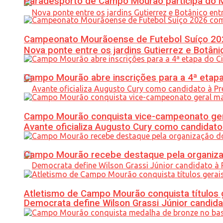
Paradesporto de Campo Mourão participa do M
Campeonato Mourãoense de Futebol Suíço 20
Nova ponte entre os jardins Gutierrez e Botâ
Campo Mourão abre inscrições para a 4ª etapa 
Campo Mourão conquista vice-campeonato gera
Avante oficializa Augusto Cury como candidato
Campo Mourão recebe destaque pela organiza
Atletismo de Campo Mourão conquista títulos 
Democrata define Wilson Grassi Júnior candida