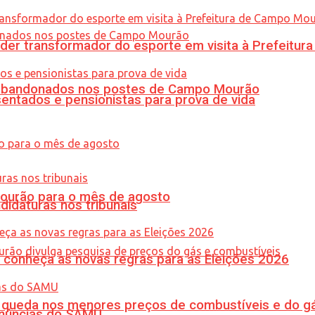
er transformador do esporte em visita à Prefeitu
os abandonados nos postes de Campo Mourão
entados e pensionistas para prova de vida
Mourão para o mês de agosto
didaturas nos tribunais
 conheça as novas regras para as Eleições 2026
queda nos menores preços de combustíveis e do gá
enúncias do SAMU