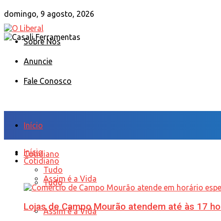
domingo, 9 agosto, 2026
Sobre Nós
Anuncie
Fale Conosco
Início
Início
Cotidiano
Cotidiano
Tudo
Assim é a Vida
Tudo
Lojas de Campo Mourão atendem até às 17 ho
Assim é a Vida