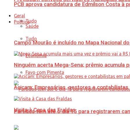
PCB aprova candidatura de Edmilson Costa à p
Geral
Tudo
Política
Saúde
Tudo
Campo Mourão é incluído no Mapa Nacional do
Economia
Ninguém acerta Mega-Sena; prêmio acumula p
Favo com Pimenta
Acicam: Empresários, gestores e contabilistas
Visita à Casa das Fraldas
Partidos têm até o dia 15 para registrarem can