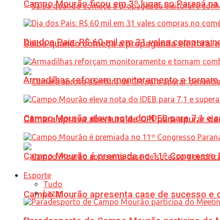
Campo Mourão ficou em 3º lugar no Paraná na 
Dia dos Pais: R$ 60 mil em 31 vales compras
Saiba quando começa a propaganda eleitoral e
Armadilhas reforçam monitoramento e tornam 
Campo Mourão eleva nota do IDEB para 7,1 e s
Câmara aprova abertura de CPI para apurar d
Campo Mourão é premiada no 11º Congresso Pa
Esporte
Tudo
Lazer
Campo Mourão apresenta case de sucesso e cer