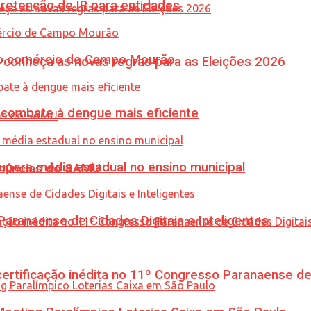
retenção de IR para entidades
 no comércio de Campo Mourão
 conheça as novas regras para as Eleições 2026
combate à dengue mais eficiente
upera média estadual no ensino municipal
enúncias do SAMU
ranaense de Cidades Digitais e Inteligentes
tificação inédita no 11º Congresso Paranaense de C