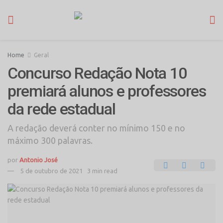
Home
Geral
Concurso Redação Nota 10
premiará alunos e professores
da rede estadual
A redação deverá conter no mínimo 150 e no
máximo 300 palavras.
por
Antonio José
5 de outubro de 2021
3 min read