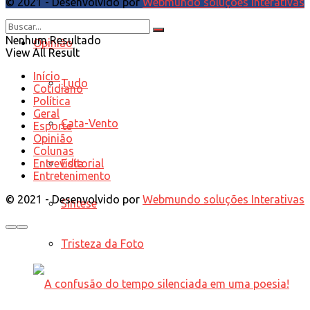
© 2021 - Desenvolvido por
Webmundo soluções Interativas
Nenhum Resultado
Opinião
View All Result
Início
Tudo
Cotidiano
Política
Geral
Cata-Vento
Esporte
Opinião
Colunas
Editorial
Entrevista
Entretenimento
© 2021 - Desenvolvido por
Webmundo soluções Interativas
Síntese
Tristeza da Foto