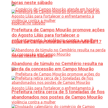
horas neste sábado
Prefeitura de Campo Mourão promove ações
do Agosto Lilás para fortalecer o
enfrentamento à violência contra a mulher
Lojas de Campo Mourão atendem até às 17
horas neste sábado
Abandono de túmulo no Cemitério resulta na
perda da concessão em Campo Mourão
Prefeitura retira cerca de 5 toneladas de fios
abandonados nos postes de Campo Mourão