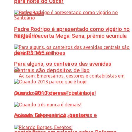
para noite do Oscar
Padre Rodrigo é apresentado como vigário no
Santuário
Ninguém acerta Mega-Sena; prêmio acumula
para R$ 165 milhões
Para alguns, os canteiros das avenidas
centrais são depósitos de lixo
Quando 2013 parece que é hoje!
Acicam: Empresários, gestores e
Quando três nunca é demais!