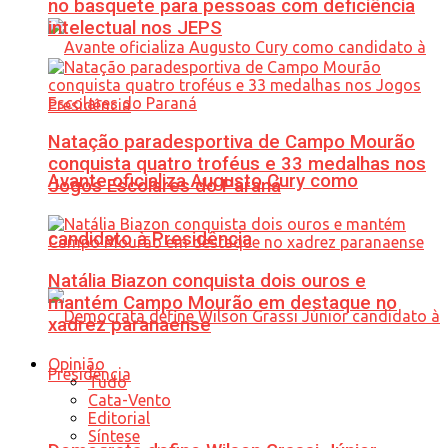
no basquete para pessoas com deficiência
intelectual nos JEPS
Natação paradesportiva de Campo Mourão
conquista quatro troféus e 33 medalhas nos
Avante oficializa Augusto Cury como
Jogos Escolares do Paraná
candidato à Presidência
Natália Biazon conquista dois ouros e
mantém Campo Mourão em destaque no
xadrez paranaense
Opinião
Tudo
Cata-Vento
Editorial
Síntese