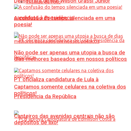
Democrata define Wilson Grassi Júnior
Tristeza da Foto
candidato à Presidência
A confusão do tempo silenciada em uma
poesia!
Não pode ser apenas uma utopia a busca de
dias melhores baseados em nossos políticos
PT oficializa candidatura de Lula à
Captamos somente celulares na coletiva dos
políticos!
Presidência da República
Canteiros das avenidas centrais não são
depósitos de lixo!