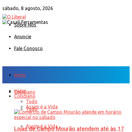
sábado, 8 agosto, 2026
Sobre Nós
Anuncie
Fale Conosco
Início
Início
Cotidiano
Cotidiano
Tudo
Assim é a Vida
Tudo
Assim é a Vida
Lojas de Campo Mourão atendem até às 17