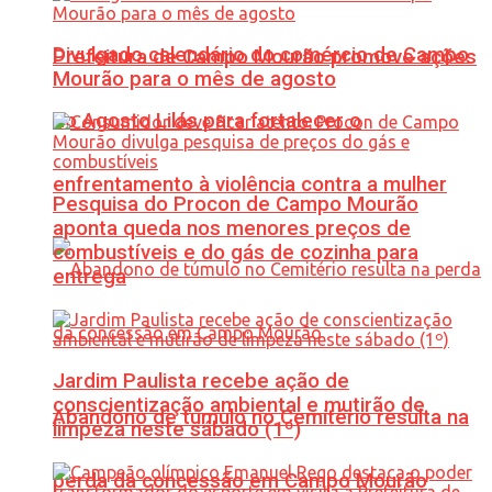
Divulgado calendário do comércio de Campo
Prefeitura de Campo Mourão promove ações
Mourão para o mês de agosto
do Agosto Lilás para fortalecer o
enfrentamento à violência contra a mulher
Pesquisa do Procon de Campo Mourão
aponta queda nos menores preços de
combustíveis e do gás de cozinha para
entrega
Jardim Paulista recebe ação de
conscientização ambiental e mutirão de
Abandono de túmulo no Cemitério resulta na
limpeza neste sábado (1º)
perda da concessão em Campo Mourão