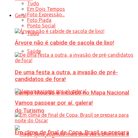
Tudo
Em Dois Tempos
Foto Expressão...
Geral
Foto Piada
Ponto Social
Tudo
Árvore não é cabide de sacola de lixo!
Saúde
De uma festa a outra, a invasão de pré-
candidatos de fora!
Campo Mourão é incluído no Mapa Nacional
Vamos passear por aí, galera!
do Turismo
Em clima de final de Copa, Brasil se prepara