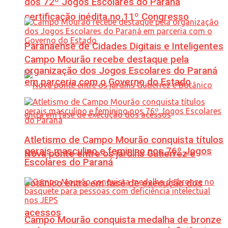
dos 72º Jogos Escolares do Paraná
certificação inédita no 11º Congresso
Paranaense de Cidades Digitais e Inteligentes
Campo Mourão recebe destaque pela
organização dos Jogos Escolares do Paraná
em parceria com o Governo do Estado
Atletismo de Campo Mourão conquista títulos
gerais masculino e feminino nos 76º Jogos
Nova ponte entre os jardins Gutierrez e
Escolares do Paraná
Botânico entra em fase de execução dos
acessos
Campo Mourão conquista medalha de bronze