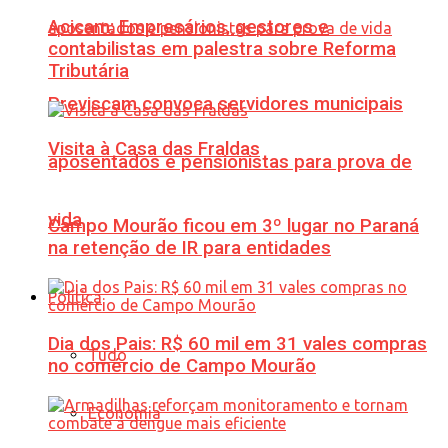
Acicam: Empresários, gestores e
contabilistas em palestra sobre Reforma
Tributária
Previscam convoca servidores municipais
Visita à Casa das Fraldas
aposentados e pensionistas para prova de
vida
Campo Mourão ficou em 3º lugar no Paraná
na retenção de IR para entidades
Política
Dia dos Pais: R$ 60 mil em 31 vales compras
Tudo
no comércio de Campo Mourão
Economia