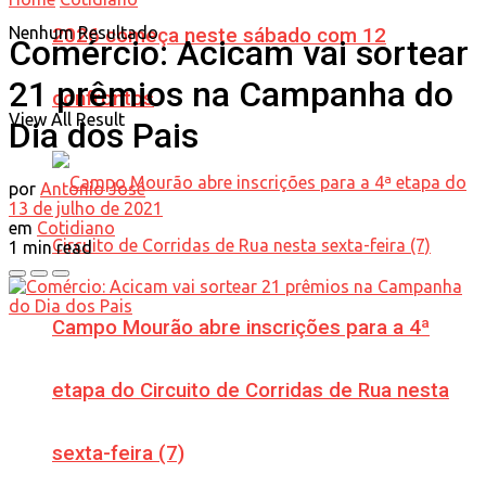
Nenhum Resultado
2026 começa neste sábado com 12
Comércio: Acicam vai sortear
21 prêmios na Campanha do
confrontos
View All Result
Dia dos Pais
por
Antonio José
13 de julho de 2021
em
Cotidiano
1 min read
Campo Mourão abre inscrições para a 4ª
etapa do Circuito de Corridas de Rua nesta
sexta-feira (7)