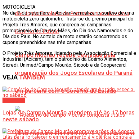
MOTOCICLETA
No dia 9 de setembro, a Acicam vai realizar o sorteio de uma
motocicleta zero quilômetro. Trata-se do prêmio principal do
Projeto Três Amores, que congrega as campanhas
promocionais do Dia das Mães, do Dia dos Namorados e do
Dia dos Pais. No sorteio da moto estarão concorrendo os
cupons preenchidos nas três campanhas
O Projeto Três Amores, liderado pela Associação Comercial e
Campo Mourão recebe destaque pela
Industrial (Acicam), tem o patrocínio da Coamo Alimentos,
Sicredi, Unimed/Campo Mourão, Sicoob e da Coopercard.
organização dos Jogos Escolares do Paraná
VEJA
TAMBÉM
em parceria com o Governo do Estado
Cotidiano
Lojas de Campo Mourão atendem até às 17 horas
neste sábado