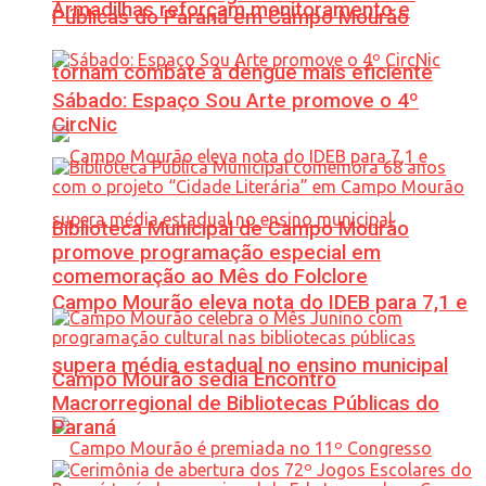
Armadilhas reforçam monitoramento e
Públicas do Paraná em Campo Mourão
tornam combate à dengue mais eficiente
Sábado: Espaço Sou Arte promove o 4º
CircNic
Biblioteca Municipal de Campo Mourão
promove programação especial em
comemoração ao Mês do Folclore
Campo Mourão eleva nota do IDEB para 7,1 e
supera média estadual no ensino municipal
Campo Mourão sedia Encontro
Macrorregional de Bibliotecas Públicas do
Paraná