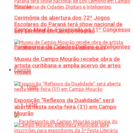
Cerimônia de abertura dos 72º Jogos
Escolares do Paraná terá show nacional de
Campo Mourão é premiada no 11º Congresso
Edy Lemond em Campo Mourão
Paranaense de Cidades Digitais e Inteligentes
Museu de Campo Mourão recebe obra de
artista curitibana e amplia acervo de artes
Esporte
visuais
Tudo
Exposição “Reflexos da Dualidade” será
Lazer
aberta nesta sexta-feira (31) em Campo
Mourão