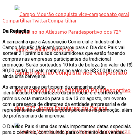
Compartilhar
Twittar
Compartilhar
Da Redação
A campanha que a Associação Comercial e Industrial de
Campo Mourão (Acicam) preparou para o Dia dos Pais vai
sortear 21 prêmios aos consumidores que estão fazendo
compras nas empresas participantes da tradicional
promoção. Serão sorteados 10 kits de beleza (no valor de R$
80,00 cada), 10 vale compras no valor de R$ 300,00 cada e
Campo Mourão conquista vice-campeonato
ainda uma cervejeira.
As empresas que participam da campanha estão
geral masculino no Atletismo Paradesportivo
identificadas com cartazes da promoção e o sorteio dos
prêmios está marcado para o dia 13 de agosto, em evento
com a presença de diretores da entidade empresarial e de
dos 72º Jogos Escolares do Paraná
representantes das instituições parceiras na promoção, além
de profissionais da imprensa.
O Dia dos Pais é uma das mais importantes datas especiais
para o comércio, contribuindo para o fomento das vendas.