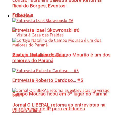
contabilistas em palestra sobre Reforma
Ricardo Borges, Eventos!
Tributária
Entrevista
Entrevista Izael Skowronski #6
Visita à Casa das Fraldas
Cortejo Natalino de Campo Mourão é um dos
maiores do Paraná
Entrevista Roberto Cardoso… #5
Campo Mourão ficou em 3º lugar no Paraná
Jornal O LIBERAL retoma as entrevistas na
na retenção de IR para entidades
versão online