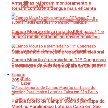
Armadilhas reforçam monitoramento e
Favo com Pimenta
tornam combate à dengue mais eficiente
Campo Mourão eleva nota do IDEB para 7,1 e
supera média estadual no ensino municipal
Saiba quando começa a propaganda eleitoral
Campo Mourão é premiada no 11º Congresso
Paranaense de Cidades Digitais e Inteligentes
e conheça as novas regras para as Eleições
Esporte
Tudo
2026
Lazer
Paradesporto de Campo Mourão participa do
Meeting Paralímpico Loterias Caixa em São