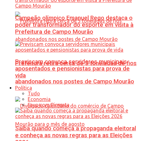
Campeão olímpico Emanuel Rego destaca o
poder transformador do esporte em visita à
Prefeitura de Campo Mourão
Previscam convoca servidores municipais
Prefeitura retira cerca de 5 toneladas de fios
aposentados e pensionistas para prova de
vida
abandonados nos postes de Campo Mourão
Política
Tudo
Economia
Favo com Pimenta
Saiba quando começa a propaganda eleitoral
e conheça as novas regras para as Eleições