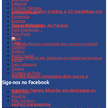
Editorial
Em Dois Tempos
conquista quatro troféus e 33 medalhas nos
Entretenimento
Entrevista
Esporte
Jogos Escolares do Paraná
Favo com Pimenta
Foto Expressão…
Foto Piada
Geral
Lazer
Opinião
Política
Ponto Social
Saúde
Sem categoria
Síntese
Tristeza da Foto
Natália Biazon conquista dois ouros e
Siga-nos no Facebook
mantém Campo Mourão em destaque no
Sobre Nós
Anuncie
Fale Conosco
xadrez paranaense