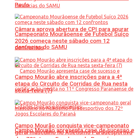
Paulo
Câmara aprova abertura de CPI para apurar
Campeonato Mourãoense de Futebol Suíço
2026 começa neste sábado com 12
denúncias do SAMU
confrontos
Campo Mourão abre inscrições para a 4ª
etapa do Circuito de Corridas de Rua nesta
sexta-feira (7)
Campo Mourão conquista vice-campeonato
Campo Mourão apresenta case de sucesso e
geral masculino no Atletismo Paradesportivo