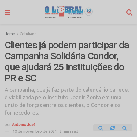
Home
Cotidiano
Clientes já podem participar da
Campanha Solidária Condor,
que ajudará 25 instituições do
PR e SC
A campanha, que já faz parte do calendário da rede,
é viabilizada pelo Instituto Joanir Zonta em uma
união de forças entre os clientes, o Condor e os
fornecedores.
por
Antonio José
10 de novembro de 2021
2 min read