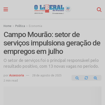
Home
Política
Economia
Campo Mourão: setor de
serviços impulsiona geração de
empregos em julho
O setor de serviços foi o principal responsável pelo
resultado positivo, com 13 novas vagas no período.
por
Assessoria
28 de agosto de 2025
2 min read