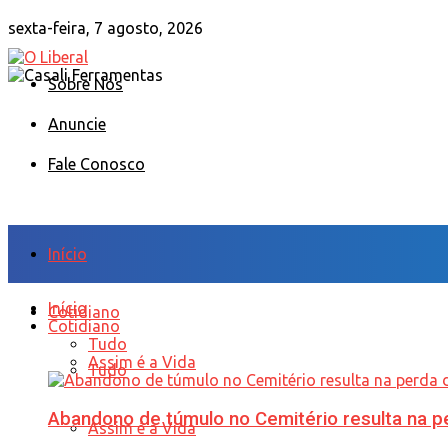
sexta-feira, 7 agosto, 2026
Sobre Nós
Anuncie
Fale Conosco
Início
Início
Cotidiano
Cotidiano
Tudo
Assim é a Vida
Tudo
Abandono de túmulo no Cemitério resulta na
Assim é a Vida