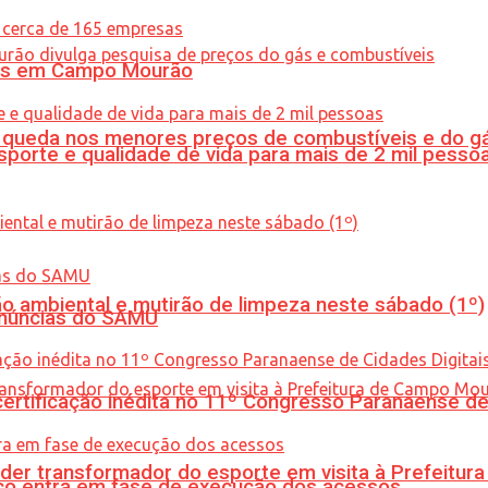
oras em Campo Mourão
queda nos menores preços de combustíveis e do gá
porte e qualidade de vida para mais de 2 mil pesso
ão ambiental e mutirão de limpeza neste sábado (1º)
enúncias do SAMU
tificação inédita no 11º Congresso Paranaense de C
er transformador do esporte em visita à Prefeitu
nico entra em fase de execução dos acessos