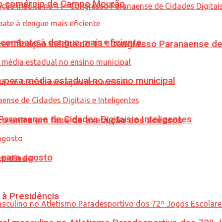
 no comércio de Campo Mourão
combate à dengue mais eficiente
tificação inédita no 11º Congresso Paranaense de C
upera média estadual no ensino municipal
ranaense de Cidades Digitais e Inteligentes
nico entra em fase de execução dos acessos
para agosto
 à Presidência