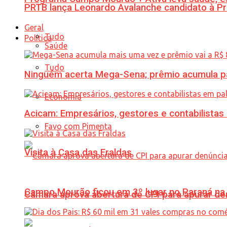
PRTB lança Leonardo Avalanche candidato à Pr
Geral
Tudo
Política
Saúde
Tudo
Ninguém acerta Mega-Sena; prêmio acumula p
Economia
Acicam: Empresários, gestores e contabilistas
Favo com Pimenta
Visita à Casa das Fraldas
Campo Mourão ficou em 3º lugar no Paraná na 
Câmara aprova abertura de CPI para apurar d