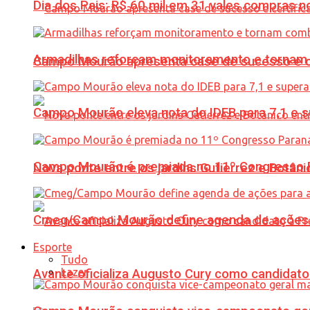
Dia dos Pais: R$ 60 mil em 31 vales compras
Armadilhas reforçam monitoramento e tornam 
Campo Mourão apresenta case de sucesso e cer
Campo Mourão eleva nota do IDEB para 7,1 e s
Campo Mourão é premiada no 11º Congresso Pa
Nova ponte entre os jardins Gutierrez e Botâ
Cmeg/Campo Mourão define agenda de ações 
Esporte
Tudo
Lazer
Avante oficializa Augusto Cury como candidato