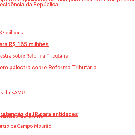
esidência da República
ara R$ 165 milhões
 em palestra sobre Reforma Tributária
retenção de IR para entidades
enúncias do SAMU