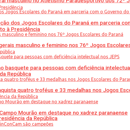
l masculino no Atletismo Paradesportivo dos 72º J
ção dos Jogos Escolares do Paraná em parceria co
to à Presidência
gerais masculino e feminino nos 76º Jogos Escolare
 basquete para pessoas com deficiência intelectua
 da República
uista quatro troféus e 33 medalhas nos Jogos Esc
ém Campo Mourão em destaque no xadrez paranaense
residência da República