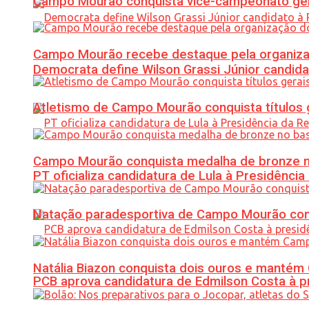
Campo Mourão conquista vice-campeonato gera
Campo Mourão recebe destaque pela organiza
Democrata define Wilson Grassi Júnior candida
Atletismo de Campo Mourão conquista títulos 
Campo Mourão conquista medalha de bronze no
PT oficializa candidatura de Lula à Presidência
Natação paradesportiva de Campo Mourão conq
Natália Biazon conquista dois ouros e mant
PCB aprova candidatura de Edmilson Costa à p