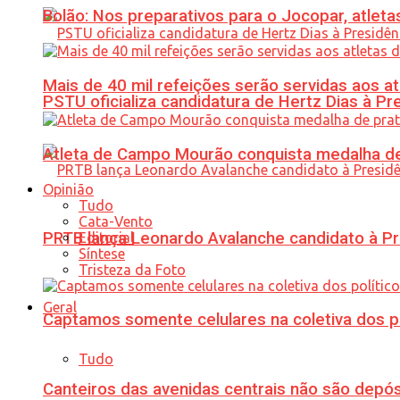
Bolão: Nos preparativos para o Jocopar, atl
Mais de 40 mil refeições serão servidas aos 
PSTU oficializa candidatura de Hertz Dias à Pr
Atleta de Campo Mourão conquista medalha de
Opinião
Tudo
Cata-Vento
PRTB lança Leonardo Avalanche candidato à Pr
Editorial
Síntese
Tristeza da Foto
Geral
Captamos somente celulares na coletiva dos po
Tudo
Canteiros das avenidas centrais não são depósi