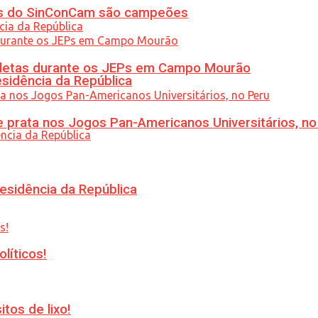
etas do SinConCam são campeões
atletas durante os JEPs em Campo Mourão
esidência da República
 prata nos Jogos Pan-Americanos Universitários, no
esidência da República
líticos!
tos de lixo!