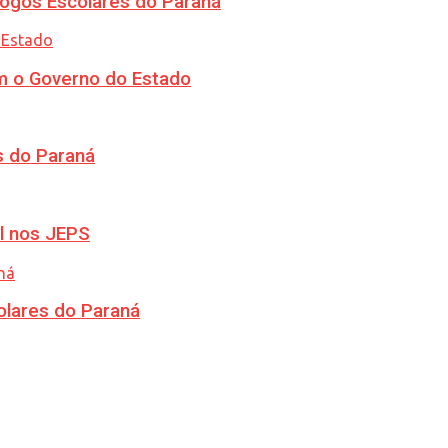
ogos Escolares do Paraná
m o Governo do Estado
s do Paraná
l nos JEPS
olares do Paraná