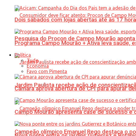
Dois sábados com lojas abertas até às 17 h
Pesquisa do Procon de Campo Mourão aponta 
Programa Campo Mourão + Ativa leva saúde, es
Política
Tudo
Economia
Favo com Pimenta
Jardim Paulista recebe ação de conscientizaç
Câmara aprova abertura de CPI para apurar d
Campo Mourão apresenta case de sucesso e cer
Campeão olímpico Emanuel Rego destaca o pod
Nova ponte entre os jardins Gutierrez e Botâ