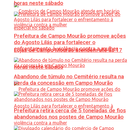
horas neste sábado
Prefeitura de Campo Mourão promove ações
do Agosto Lilás para fortalecer o
enfrentamento à violência contra a mulher
Lojas de Campo Mourão atendem até às 17
horas neste sábado
Abandono de túmulo no Cemitério resulta na
perda da concessão em Campo Mourão
Prefeitura retira cerca de 5 toneladas de fios
abandonados nos postes de Campo Mourão