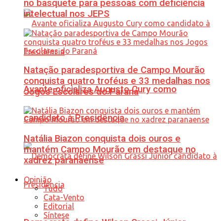
no basquete para pessoas com deficiência
intelectual nos JEPS
Natação paradesportiva de Campo Mourão
conquista quatro troféus e 33 medalhas nos
Avante oficializa Augusto Cury como
Jogos Escolares do Paraná
candidato à Presidência
Natália Biazon conquista dois ouros e
mantém Campo Mourão em destaque no
xadrez paranaense
Opinião
Tudo
Cata-Vento
Editorial
Síntese