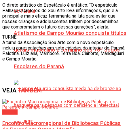
O direto artístico do Espetáculo é enfático: “O espetáculo
Palhaços Cantores do Sou Arte leva informações, que é a
principal e mais eficaz ferramenta na luta para evitar que
nossas crianças e adolescentes trilhem por descaminhos
que comprometam o futuro dessas gerações”, alerta.
Atletismo de Campo Mourão conquista títulos
TURNÊ
A turnê da Associação Sou Arte com o novo espetáculo
incluiu apresentações em sete cidades do interior do Paraná:
gerais masculino e feminino nos 76º Jogos
Palotina, Luiziana, Mamborê, Terra Boa, Cianorte, Mandaguari
e Campo Mourão.
Escolares do Paraná
VEJA
TAMBÉM
Cultura
Encontro Macrorregional de Bibliotecas Públicas