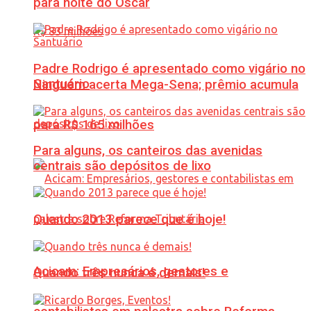
para noite do Oscar
Padre Rodrigo é apresentado como vigário no
Santuário
Ninguém acerta Mega-Sena; prêmio acumula
para R$ 165 milhões
Para alguns, os canteiros das avenidas
centrais são depósitos de lixo
Quando 2013 parece que é hoje!
Acicam: Empresários, gestores e
Quando três nunca é demais!