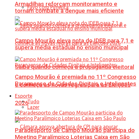
Armadilhas reforçam monitoramento e
Favo com Pimenta
tornam combate à dengue mais eficiente
Campo Mourão eleva nota do IDEB para 7,1 e
supera média estadual no ensino municipal
Saiba quando começa a propaganda eleitoral
Campo Mourão é premiada no 11º Congresso
Paranaense de Cidades Digitais e Inteligentes
e conheça as novas regras para as Eleições
Esporte
Tudo
2026
Lazer
Paradesporto de Campo Mourão participa do
Meeting Paralímpico Loterias Caixa em São