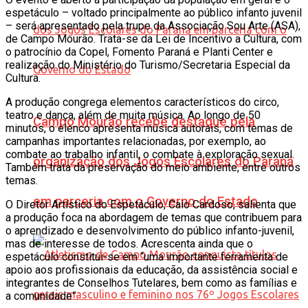
espetáculo – voltado principalmente ao público infanto juvenil
– será apresentado pela trupe da Associação Sou Arte (ASA),
de Campo Mourão. Trata-se da Lei de Incentivo a Cultura, com
o patrocínio da Copel, Fomento Paraná e Planti Center e
realização do Ministério do Turismo/Secretaria Especial da
Cultura.
A produção congrega elementos característicos do circo,
teatro e dança, além de muita música. Ao longo de 50
Campo Mourão recebe destaque pela
minutos, o elenco apresenta música autorais, com temas de
campanhas importantes relacionadas, por exemplo, ao
combate ao trabalho infantil, o combate à exploração sexual.
organização dos Jogos Escolares do Paraná
Também trata da preservação do meio ambiente, entre outros
temas.
em parceria com o Governo do Estado
O Diretor Artístico do Espetáculo, Caio Cardoso, salienta que
a produção foca na abordagem de temas que contribuem para
o aprendizado e desenvolvimento do público infanto-juvenil,
mas de interesse de todos. Acrescenta ainda que o
espetáculo constitui-se em “uma importante ferramenta de
apoio aos profissionais da educação, da assistência social e
integrantes de Conselhos Tutelares, bem como as famílias e
a comunidade”.