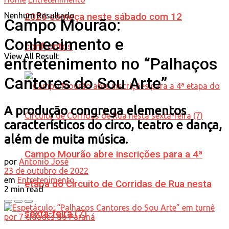
Nenhum Resultado
2026 começa neste sábado com 12
Campo Mourão:
Conhecimento e
confrontos
View All Result
entretenimento no “Palhaços
Cantores do Sou Arte”
A produção congrega elementos
característicos do circo, teatro e dança,
além de muita música.
Campo Mourão abre inscrições para a 4ª
por
Antonio José
23 de outubro de 2022
em
Entretenimento
etapa do Circuito de Corridas de Rua nesta
2 min read
sexta-feira (7)