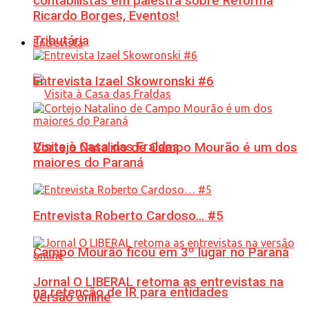
contabilistas em palestra sobre Reforma
Ricardo Borges, Eventos!
Tributária
Entrevista
Entrevista Izael Skowronski #6
Visita à Casa das Fraldas
Cortejo Natalino de Campo Mourão é um dos
maiores do Paraná
Entrevista Roberto Cardoso… #5
Campo Mourão ficou em 3º lugar no Paraná
Jornal O LIBERAL retoma as entrevistas na
na retenção de IR para entidades
versão online