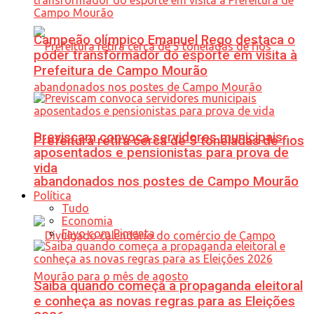
Campeão olímpico Emanuel Rego destaca o
poder transformador do esporte em visita à
Prefeitura de Campo Mourão
Previscam convoca servidores municipais
Prefeitura retira cerca de 5 toneladas de fios
aposentados e pensionistas para prova de
vida
abandonados nos postes de Campo Mourão
Política
Tudo
Economia
Favo com Pimenta
Saiba quando começa a propaganda eleitoral
e conheça as novas regras para as Eleições