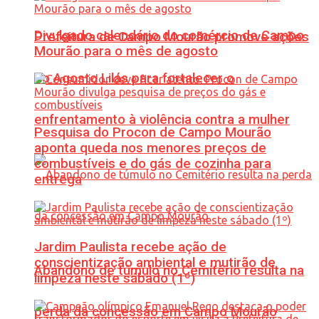
Divulgado calendário do comércio de Campo
Prefeitura de Campo Mourão promove ações
Mourão para o mês de agosto
do Agosto Lilás para fortalecer o
enfrentamento à violência contra a mulher
Pesquisa do Procon de Campo Mourão
aponta queda nos menores preços de
combustíveis e do gás de cozinha para
entrega
Jardim Paulista recebe ação de
conscientização ambiental e mutirão de
Abandono de túmulo no Cemitério resulta na
limpeza neste sábado (1º)
perda da concessão em Campo Mourão