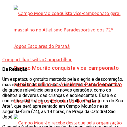
Compartilhar
Twittar
Compartilhar
Campo Mourão conquista vice-campeonato
Da Redação
Um espetáculo gratuito marcado pela alegria e descontração,
geral masculino no Atletismo Paradesportivo
mas recheado de informações importantes sobre assuntos
de grande relevância para as novas gerações, como os
direitos e deveres das crianças e adolescentes. Esse é o
dos 72º Jogos Escolares do Paraná
conteúdo principal do espetáculo “Palhaços Cantores do Sou
Arte”, que será apresentado em Campo Mourão nesta
segunda-feira (24), às 14 horas, na Praça da Catedral São
José.
O evento é aberto à participação da população em geral e o