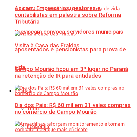
Acicam: Empresários, gestores e
contabilistas em palestra sobre Reforma
Tributária
Previscam convoca servidores municipais
Visita à Casa das Fraldas
aposentados e pensionistas para prova de
vida
Campo Mourão ficou em 3º lugar no Paraná
na retenção de IR para entidades
Política
Dia dos Pais: R$ 60 mil em 31 vales compras
Tudo
no comércio de Campo Mourão
Economia