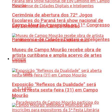
Cerimônia de abertura dos 72º Jogos
Escolares do Paraná terá show nacional de
Campo Mourão é premiada no 11º Congresso
Edy Lemond em Campo Mourão
Paranaense de Cidades Digitais e Inteligentes
Museu de Campo Mourão recebe obra de
artista curitibana e amplia acervo de artes
Esporte
visuais
Tudo
Exposição “Reflexos da Dualidade” será
Lazer
aberta nesta sexta-feira (31) em Campo
Mourão