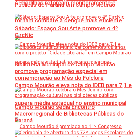
Armadilhas reforçam monitoramento e
Públicas do Paraná em Campo Mourão
tornam combate à dengue mais eficiente
Sábado: Espaço Sou Arte promove o 4º
CircNic
Biblioteca Municipal de Campo Mourão
promove programação especial em
comemoração ao Mês do Folclore
Campo Mourão eleva nota do IDEB para 7,1 e
supera média estadual no ensino municipal
Campo Mourão sedia Encontro
Macrorregional de Bibliotecas Públicas do
Paraná