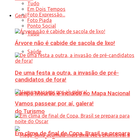
Tudo
Em Dois Tempos
Foto Expressão...
Geral
Foto Piada
Ponto Social
Tudo
Árvore não é cabide de sacola de lixo!
Saúde
De uma festa a outra, a invasão de pré-
candidatos de fora!
Campo Mourão é incluído no Mapa Nacional
Vamos passear por aí, galera!
do Turismo
Em clima de final de Copa, Brasil se prepara