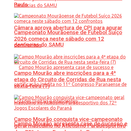
Paulo
Câmara aprova abertura de CPI para apurar
Campeonato Mourãoense de Futebol Suíço
2026 começa neste sábado com 12
denúncias do SAMU
confrontos
Campo Mourão abre inscrições para a 4ª
etapa do Circuito de Corridas de Rua nesta
sexta-feira (7)
Campo Mourão conquista vice-campeonato
Campo Mourão apresenta case de sucesso e
geral masculino no Atletismo Paradesportivo