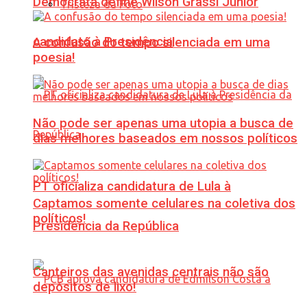
Democrata define Wilson Grassi Júnior
Tristeza da Foto
candidato à Presidência
A confusão do tempo silenciada em uma
poesia!
Não pode ser apenas uma utopia a busca de
dias melhores baseados em nossos políticos
PT oficializa candidatura de Lula à
Captamos somente celulares na coletiva dos
políticos!
Presidência da República
Canteiros das avenidas centrais não são
depósitos de lixo!