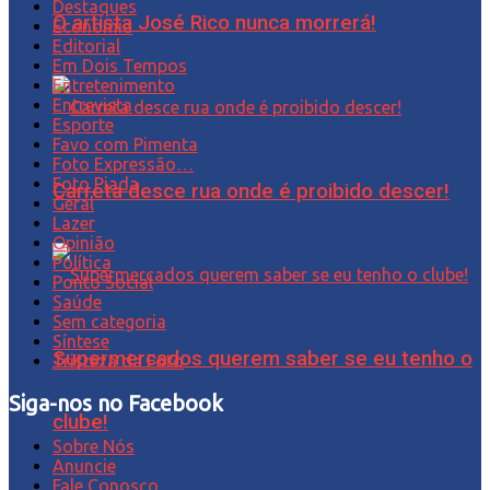
Destaques
O artista José Rico nunca morrerá!
Economia
Editorial
Em Dois Tempos
Entretenimento
Entrevista
Esporte
Favo com Pimenta
Foto Expressão…
Foto Piada
Carreta desce rua onde é proibido descer!
Geral
Lazer
Opinião
Política
Ponto Social
Saúde
Sem categoria
Síntese
Supermercados querem saber se eu tenho o
Tristeza da Foto
Siga-nos no Facebook
clube!
Sobre Nós
Anuncie
Fale Conosco