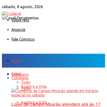
sábado, 8 agosto, 2026
Sobre Nós
Anuncie
Fale Conosco
Início
Início
Cotidiano
Cotidiano
Tudo
Assim é a Vida
Tudo
Assim é a Vida
Lojas de Campo Mourão atendem até às 17