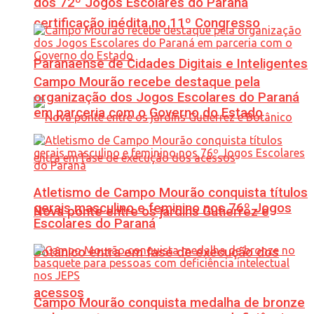
dos 72º Jogos Escolares do Paraná
certificação inédita no 11º Congresso
Paranaense de Cidades Digitais e Inteligentes
Campo Mourão recebe destaque pela
organização dos Jogos Escolares do Paraná
em parceria com o Governo do Estado
Atletismo de Campo Mourão conquista títulos
gerais masculino e feminino nos 76º Jogos
Nova ponte entre os jardins Gutierrez e
Escolares do Paraná
Botânico entra em fase de execução dos
acessos
Campo Mourão conquista medalha de bronze