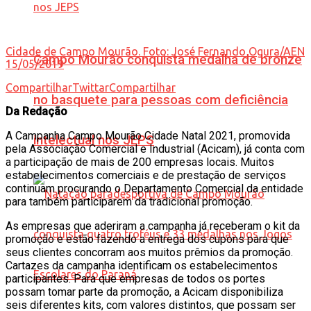
Cidade de Campo Mourão. Foto: José Fernando Ogura/AEN
Campo Mourão conquista medalha de bronze
15/05/2019
Compartilhar
Twittar
Compartilhar
no basquete para pessoas com deficiência
Da Redação
A Campanha Campo Mourão Cidade Natal 2021, promovida
intelectual nos JEPS
pela Associação Comercial e Industrial (Acicam), já conta com
a participação de mais de 200 empresas locais. Muitos
estabelecimentos comerciais e de prestação de serviços
continuam procurando o Departamento Comercial da entidade
para também participarem da tradicional promoção.
As empresas que aderiram a campanha já receberam o kit da
promoção e estão fazendo a entrega dos cupons para que
seus clientes concorram aos muitos prêmios da promoção.
Cartazes da campanha identificam os estabelecimentos
participantes. Para que empresas de todos os portes
possam tomar parte da promoção, a Acicam disponibiliza
seis diferentes kits, com valores distintos, que possam ser