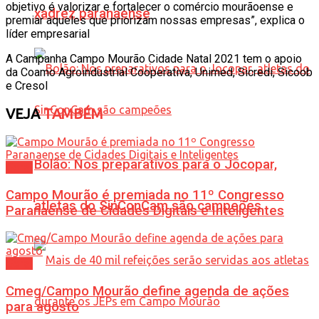
objetivo é valorizar e fortalecer o comércio mourãoense e
xadrez paranaense
premiar aqueles que priorizam nossas empresas”, explica o
líder empresarial
A Campanha Campo Mourão Cidade Natal 2021 tem o apoio
da Coamo Agroindustrial Cooperativa, Unimed, Sicredi, Sicoob
e Cresol
VEJA
TAMBÉM
Bolão: Nos preparativos para o Jocopar,
Geral
Campo Mourão é premiada no 11º Congresso
atletas do SinConCam são campeões
Paranaense de Cidades Digitais e Inteligentes
Geral
Cmeg/Campo Mourão define agenda de ações
para agosto