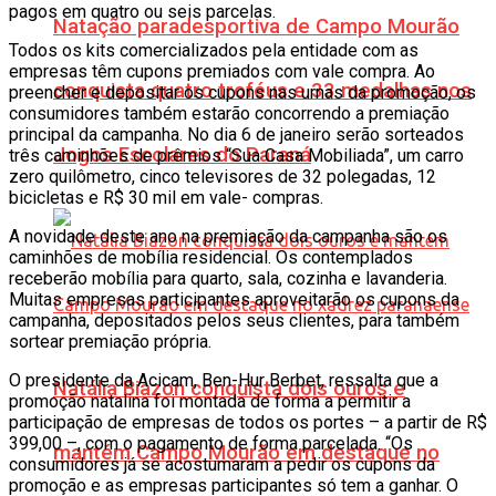
pagos em quatro ou seis parcelas.
Natação paradesportiva de Campo Mourão
Todos os kits comercializados pela entidade com as
empresas têm cupons premiados com vale compra. Ao
conquista quatro troféus e 33 medalhas nos
preencher e depositar os cupons nas urnas da promoção, os
consumidores também estarão concorrendo a premiação
principal da campanha. No dia 6 de janeiro serão sorteados
Jogos Escolares do Paraná
três caminhões de prêmios “Sua Casa Mobiliada”, um carro
zero quilômetro, cinco televisores de 32 polegadas, 12
bicicletas e R$ 30 mil em vale- compras.
A novidade deste ano na premiação da campanha são os
caminhões de mobília residencial. Os contemplados
receberão mobília para quarto, sala, cozinha e lavanderia.
Muitas empresas participantes aproveitarão os cupons da
campanha, depositados pelos seus clientes, para também
sortear premiação própria.
O presidente da Acicam, Ben-Hur Berbet, ressalta que a
Natália Biazon conquista dois ouros e
promoção natalina foi montada de forma a permitir a
participação de empresas de todos os portes – a partir de R$
399,00 –, com o pagamento de forma parcelada. “Os
mantém Campo Mourão em destaque no
consumidores já se acostumaram a pedir os cupons da
promoção e as empresas participantes só tem a ganhar. O