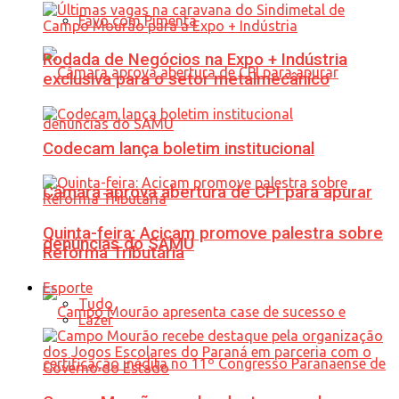
Favo com Pimenta
Rodada de Negócios na Expo + Indústria
exclusiva para o setor metalmecânico
Codecam lança boletim institucional
Câmara aprova abertura de CPI para apurar
Quinta-feira: Acicam promove palestra sobre
denúncias do SAMU
Reforma Tributária
Esporte
Tudo
Lazer