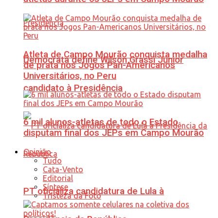
Atleta de Campo Mourão conquista medalha
Democrata define Wilson Grassi Júnior
de prata nos Jogos Pan-Americanos
Universitários, no Peru
candidato à Presidência
6 mil alunos-atletas de todo o Estado
disputam final dos JEPs em Campo Mourão
Opinião
Tudo
Cata-Vento
Editorial
Síntese
PT oficializa candidatura de Lula à
Tristeza da Foto