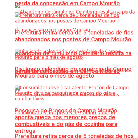
perda da concessão em Campo Mourão
Prefeitura retira cerca de 5 toneladas de fios
abandonados nos postes de Campo Mourão
Abandono de túmulo no Cemitério resulta na
Divulgado calendário do comércio de Campo
perda da concessão em Campo Mourão
Mourão para o mês de agosto
Pesquisa do Procon de Campo Mourão
aponta queda nos menores preços de
combustíveis e do gás de cozinha para
entrega
Prefeitura retira cerca de 5 toneladas de fios