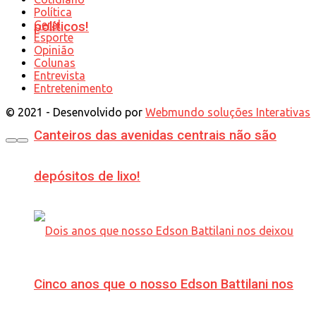
Política
Geral
políticos!
Esporte
Opinião
Colunas
Entrevista
Entretenimento
© 2021 - Desenvolvido por
Webmundo soluções Interativas
Canteiros das avenidas centrais não são
depósitos de lixo!
Cinco anos que o nosso Edson Battilani nos