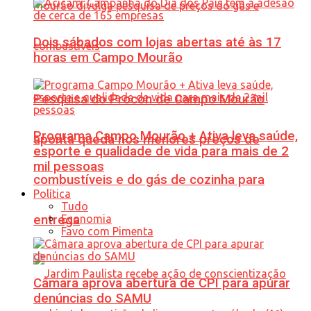
Dois sábados com lojas abertas até às 17
horas em Campo Mourão
Pesquisa do Procon de Campo Mourão
Programa Campo Mourão + Ativa leva saúde,
aponta queda nos menores preços de
esporte e qualidade de vida para mais de 2
mil pessoas
combustíveis e do gás de cozinha para
Política
Tudo
Economia
entrega
Favo com Pimenta
Câmara aprova abertura de CPI para apurar
denúncias do SAMU