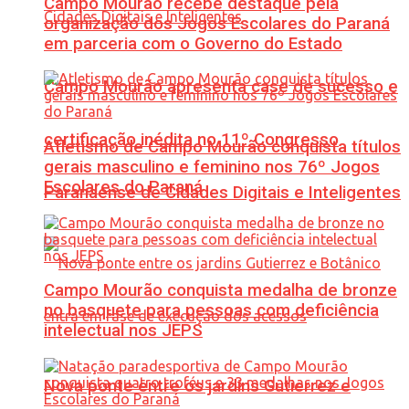
Campo Mourão recebe destaque pela
organização dos Jogos Escolares do Paraná
em parceria com o Governo do Estado
Campo Mourão apresenta case de sucesso e
certificação inédita no 11º Congresso
Atletismo de Campo Mourão conquista títulos
gerais masculino e feminino nos 76º Jogos
Escolares do Paraná
Paranaense de Cidades Digitais e Inteligentes
Campo Mourão conquista medalha de bronze
no basquete para pessoas com deficiência
intelectual nos JEPS
Nova ponte entre os jardins Gutierrez e