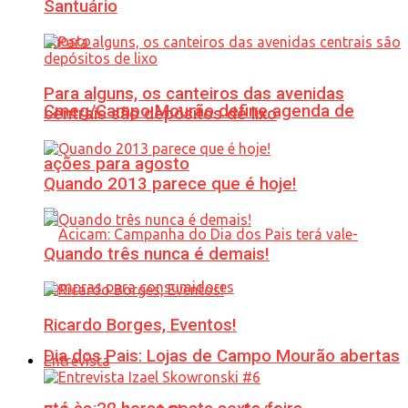
Santuário
Para alguns, os canteiros das avenidas
Cmeg/Campo Mourão define agenda de
centrais são depósitos de lixo
ações para agosto
Quando 2013 parece que é hoje!
Quando três nunca é demais!
Ricardo Borges, Eventos!
Dia dos Pais: Lojas de Campo Mourão abertas
Entrevista