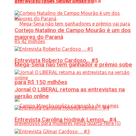
até às 22 horas nesta sexta-feira
Entrevista Izael Skowronski #6
Cortejo Natalino de Campo Mourão é um dos
maiores do Paraná
Entrevista Roberto Cardoso… #5
Mega-Sena não tem ganhador e prêmio sobe
para R$ 150 milhões
Jornal O LIBERAL retoma as entrevistas na
versão online
Entrevista Carolina Hodniuk Lemos… #4