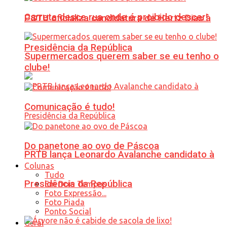
Carreta desce rua onde é proibido descer!
PSTU oficializa candidatura de Hertz Dias à
Presidência da República
Supermercados querem saber se eu tenho o
clube!
Comunicação é tudo!
Do panetone ao ovo de Páscoa
PRTB lança Leonardo Avalanche candidato à
Colunas
Tudo
Presidência da República
Em Dois Tempos
Foto Expressão...
Foto Piada
Ponto Social
Geral