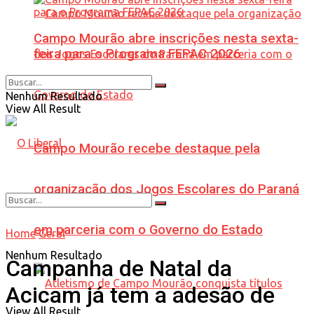
Campo Mourão abre inscrições nesta sexta-
feira para o Programa FEPAC 2026
Nenhum Resultado
View All Result
Campo Mourão recebe destaque pela
organização dos Jogos Escolares do Paraná
em parceria com o Governo do Estado
Home
Geral
Nenhum Resultado
Campanha de Natal da
Acicam já tem a adesão de
View All Result