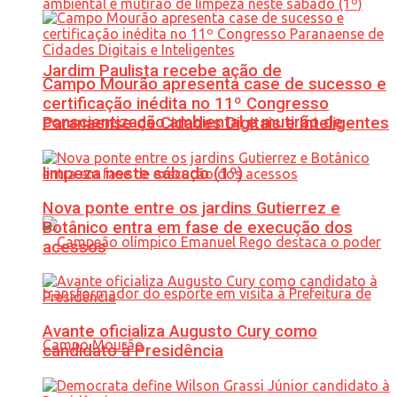
Jardim Paulista recebe ação de
Campo Mourão apresenta case de sucesso e
certificação inédita no 11º Congresso
conscientização ambiental e mutirão de
Paranaense de Cidades Digitais e Inteligentes
limpeza neste sábado (1º)
Nova ponte entre os jardins Gutierrez e
Botânico entra em fase de execução dos
acessos
Avante oficializa Augusto Cury como
candidato à Presidência