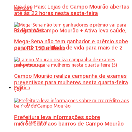
Dia dos Pais: Lojas de Campo Mourão abertas
até às 22 horas nesta sexta-feira
Programa Campo Mourão + Ativa leva saúde,
Mega-Sena não tem ganhador e prêmio sobe
esporte e qualidade de vida para mais de 2
para R$ 150 milhões
mil pessoas
Campo Mourão realiza campanha de exames
preventivos para mulheres nesta quarta-feira
Política
(5)
Tudo
Prefeitura leva informações sobre
Economia
microcrédito aos bairros de Campo Mourão