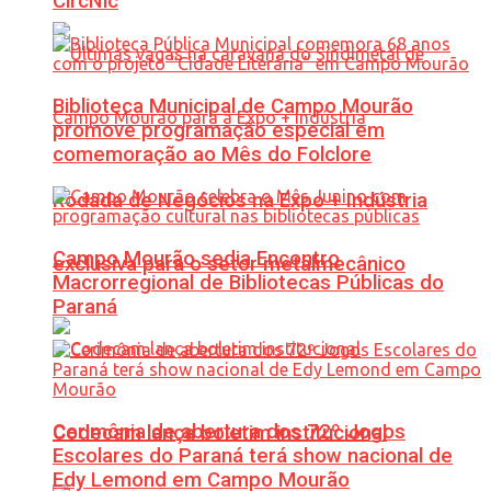
CircNic
Biblioteca Municipal de Campo Mourão
promove programação especial em
comemoração ao Mês do Folclore
Rodada de Negócios na Expo + Indústria
Campo Mourão sedia Encontro
exclusiva para o setor metalmecânico
Macrorregional de Bibliotecas Públicas do
Paraná
Cerimônia de abertura dos 72º Jogos
Codecam lança boletim institucional
Escolares do Paraná terá show nacional de
Edy Lemond em Campo Mourão