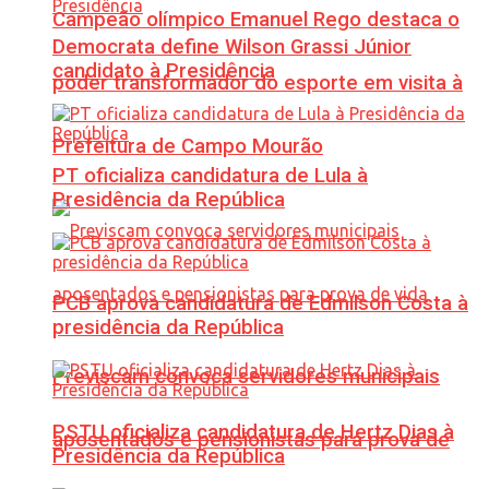
Campeão olímpico Emanuel Rego destaca o
Democrata define Wilson Grassi Júnior
candidato à Presidência
poder transformador do esporte em visita à
Prefeitura de Campo Mourão
PT oficializa candidatura de Lula à
Presidência da República
PCB aprova candidatura de Edmilson Costa à
presidência da República
Previscam convoca servidores municipais
PSTU oficializa candidatura de Hertz Dias à
aposentados e pensionistas para prova de
Presidência da República