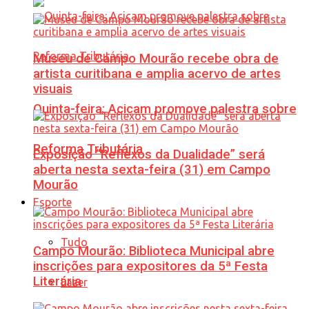
Museu de Campo Mourão recebe obra de
artista curitibana e amplia acervo de artes
visuais
Quinta-feira: Acicam promove palestra sobre
Reforma Tributária
Exposição “Reflexos da Dualidade” será
aberta nesta sexta-feira (31) em Campo
Mourão
Esporte
Tudo
Campo Mourão: Biblioteca Municipal abre
inscrições para expositores da 5ª Festa
Literária
Lazer