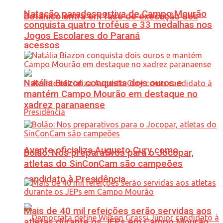
Natação paradesportiva de Campo Mourão
Botânico entra em fase de execução dos
conquista quatro troféus e 33 medalhas nos
Jogos Escolares do Paraná
acessos
Natália Biazon conquista dois ouros e
mantém Campo Mourão em destaque no
xadrez paranaense
Avante oficializa Augusto Cury como
Bolão: Nos preparativos para o Jocopar,
atletas do SinConCam são campeões
candidato à Presidência
Mais de 40 mil refeições serão servidas aos
atletas durante os JEPs em Campo Mourão