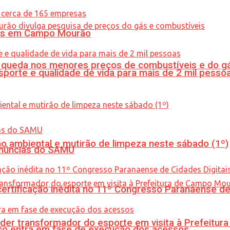
oras em Campo Mourão
queda nos menores preços de combustíveis e do gá
porte e qualidade de vida para mais de 2 mil pesso
ão ambiental e mutirão de limpeza neste sábado (1º)
enúncias do SAMU
tificação inédita no 11º Congresso Paranaense de C
er transformador do esporte em visita à Prefeitu
nico entra em fase de execução dos acessos