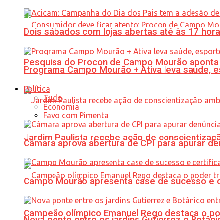
Dois sábados com lojas abertas até às 17 h
Pesquisa do Procon de Campo Mourão aponta 
Programa Campo Mourão + Ativa leva saúde, es
Política
Tudo
Economia
Favo com Pimenta
Jardim Paulista recebe ação de conscientizaç
Câmara aprova abertura de CPI para apurar d
Campo Mourão apresenta case de sucesso e cer
Campeão olímpico Emanuel Rego destaca o pod
Nova ponte entre os jardins Gutierrez e Botâ