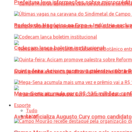
Prefeitura leva informações sobre microcrédi
Rodada de Negócios na Expo + Indústria exclu
Campo Mourão apresenta case de sucesso e cer
Codecam lança boletim institucional
Quinta-feira: Acicam promove palestra sobre R
Nova ponte entre os jardins Gutierrez e Botâ
Mega-Sena acumula para R$ 135 milhões; conf
Esporte
Tudo
Lazer
Avante oficializa Augusto Cury como candidato