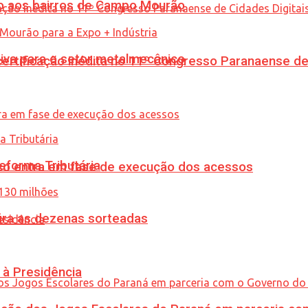
to aos bairros de Campo Mourão
siva para o setor metalmecânico
tificação inédita no 11º Congresso Paranaense de C
eforma Tributária
nico entra em fase de execução dos acessos
ira as dezenas sorteadas
 à Presidência