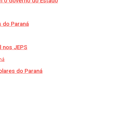
m o Governo do Estado
s do Paraná
l nos JEPS
olares do Paraná