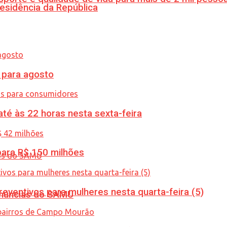
esidência da República
para agosto
té às 22 horas nesta sexta-feira
ara R$ 150 milhões
ventivos para mulheres nesta quarta-feira (5)
enúncias do SAMU