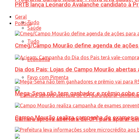
PRTB lança Leonardo Avalanche candidato à Pr
Geral
Tudo
Política
Saúde
Tudo
Cmeg/Campo Mourão define agenda de ações 
Economia
Dia dos Pais: Lojas de Campo Mourão abertas a
Favo com Pimenta
Mega-Sena não tem ganhador e prêmio sobe p
Campo Mourão realiza campanha de exames pre
Câmara aprova abertura de CPI para apurar d