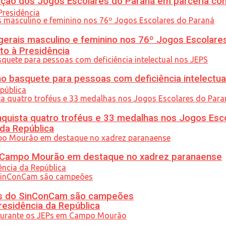
ção dos Jogos Escolares do Paraná em parceria co
gerais masculino e feminino nos 76º Jogos Escolare
to à Presidência
 basquete para pessoas com deficiência intelectua
uista quatro troféus e 33 medalhas nos Jogos Esc
 da República
ém Campo Mourão em destaque no xadrez paranaense
etas do SinConCam são campeões
residência da República