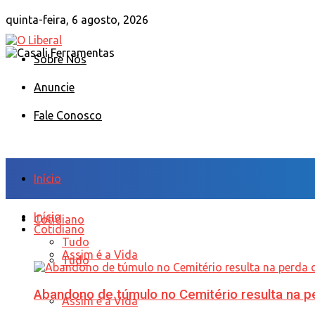
quinta-feira, 6 agosto, 2026
Sobre Nós
Anuncie
Fale Conosco
Início
Início
Cotidiano
Cotidiano
Tudo
Assim é a Vida
Tudo
Abandono de túmulo no Cemitério resulta na
Assim é a Vida