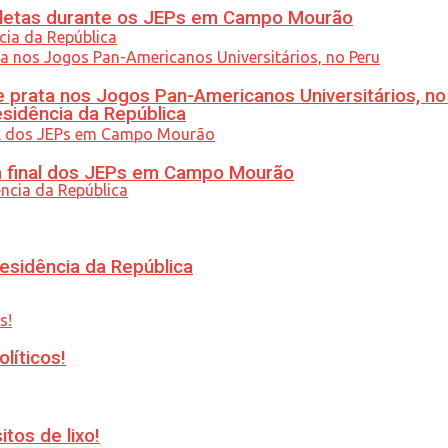
atletas durante os JEPs em Campo Mourão
 prata nos Jogos Pan-Americanos Universitários, no
esidência da República
am final dos JEPs em Campo Mourão
esidência da República
líticos!
tos de lixo!