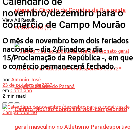
Calendário de
etapa do Circuito de Corridas de Rua nesta
novembro/dezembro para o
View All Result
comércio de Campo Mourão
sexta-feira (7)
O mês de novembro tem dois feriados
nacionais – dia 2/Finados e dia
15/Proclamação da República -, em que
o comércio permanecerá fechado.
por
Antonio José
23 de outubro de 2022
em
Cotidiano
2 min read
Campo Mourão conquista vice-campeonato
geral masculino no Atletismo Paradesportivo