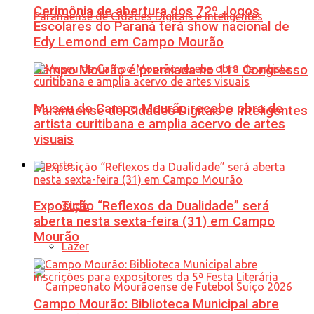
Cerimônia de abertura dos 72º Jogos
Escolares do Paraná terá show nacional de
Edy Lemond em Campo Mourão
Campo Mourão é premiada no 11º Congresso
Museu de Campo Mourão recebe obra de
Paranaense de Cidades Digitais e Inteligentes
artista curitibana e amplia acervo de artes
visuais
Esporte
Exposição “Reflexos da Dualidade” será
Tudo
aberta nesta sexta-feira (31) em Campo
Mourão
Lazer
Campo Mourão: Biblioteca Municipal abre