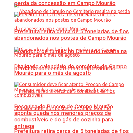
perda da concessão em Campo Mourão
Prefeitura retira cerca de 5 toneladas de fios
abandonados nos postes de Campo Mourão
Abandono de túmulo no Cemitério resulta na
Divulgado calendário do comércio de Campo
perda da concessão em Campo Mourão
Mourão para o mês de agosto
Pesquisa do Procon de Campo Mourão
aponta queda nos menores preços de
combustíveis e do gás de cozinha para
entrega
Prefeitura retira cerca de 5 toneladas de fios