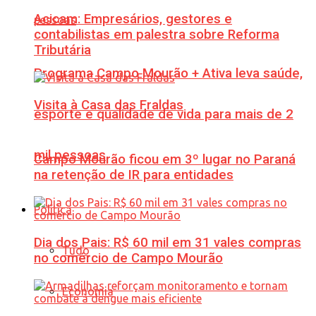
Acicam: Empresários, gestores e
contabilistas em palestra sobre Reforma
Tributária
Programa Campo Mourão + Ativa leva saúde,
Visita à Casa das Fraldas
esporte e qualidade de vida para mais de 2
mil pessoas
Campo Mourão ficou em 3º lugar no Paraná
na retenção de IR para entidades
Política
Dia dos Pais: R$ 60 mil em 31 vales compras
Tudo
no comércio de Campo Mourão
Economia