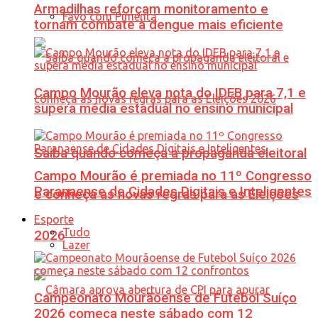
Armadilhas reforçam monitoramento e
Favo com Pimenta
tornam combate à dengue mais eficiente
Campo Mourão eleva nota do IDEB para 7,1 e
supera média estadual no ensino municipal
Saiba quando começa a propaganda eleitoral
Campo Mourão é premiada no 11º Congresso
Paranaense de Cidades Digitais e Inteligentes
e conheça as novas regras para as Eleições
Esporte
Tudo
2026
Lazer
Campeonato Mourãoense de Futebol Suíço
2026 começa neste sábado com 12