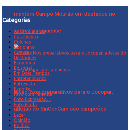
mantém Campo Mourão em destaque no
Categorias
xadrez paranaense
Assim é a Vida
Cata-Vento
Colunas
Cotidiano
Cultura
Destaques
Economia
Editorial
Em Dois Tempos
Entretenimento
Entrevista
Esporte
Bolão: Nos preparativos para o Jocopar,
Favo com Pimenta
Foto Expressão…
Foto Piada
atletas do SinConCam são campeões
Geral
Lazer
Opinião
Política