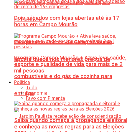
Dois sábados com lojas abertas até às 17
horas em Campo Mourão
Pesquisa do Procon de Campo Mourão
Programa Campo Mourão + Ativa leva saúde,
aponta queda nos menores preços de
esporte e qualidade de vida para mais de 2
mil pessoas
combustíveis e do gás de cozinha para
Política
Tudo
Economia
entrega
Favo com Pimenta
Saiba quando começa a propaganda eleitoral
e conheça as novas regras para as Eleições