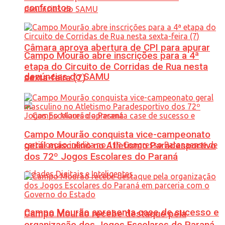
confrontos
Câmara aprova abertura de CPI para apurar
Campo Mourão abre inscrições para a 4ª
etapa do Circuito de Corridas de Rua nesta
denúncias do SAMU
sexta-feira (7)
Campo Mourão conquista vice-campeonato
geral masculino no Atletismo Paradesportivo
dos 72º Jogos Escolares do Paraná
Campo Mourão apresenta case de sucesso e
Campo Mourão recebe destaque pela
organização dos Jogos Escolares do Paraná