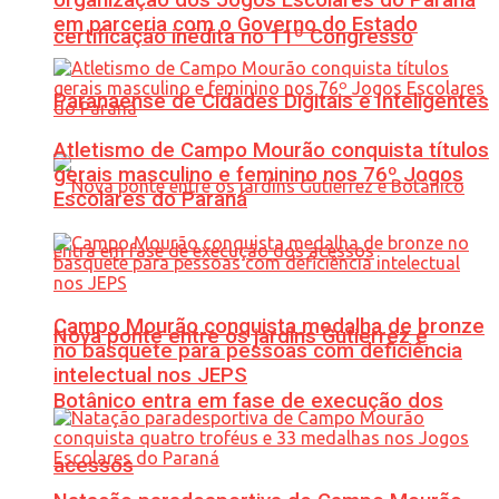
em parceria com o Governo do Estado
certificação inédita no 11º Congresso
Paranaense de Cidades Digitais e Inteligentes
Atletismo de Campo Mourão conquista títulos
gerais masculino e feminino nos 76º Jogos
Escolares do Paraná
Campo Mourão conquista medalha de bronze
Nova ponte entre os jardins Gutierrez e
no basquete para pessoas com deficiência
intelectual nos JEPS
Botânico entra em fase de execução dos
acessos