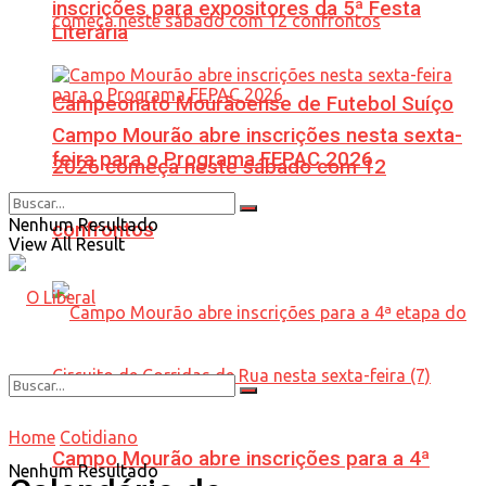
inscrições para expositores da 5ª Festa
Literária
Campeonato Mourãoense de Futebol Suíço
Campo Mourão abre inscrições nesta sexta-
feira para o Programa FEPAC 2026
2026 começa neste sábado com 12
Nenhum Resultado
confrontos
View All Result
Home
Cotidiano
Campo Mourão abre inscrições para a 4ª
Nenhum Resultado