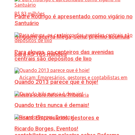
Padre Rodrigo é apresentado como vigário no
Santuário
Ninguém acerta Mega-Sena; prêmio acumula
Para alguns, os canteiros das avenidas
para R$ 165 milhões
centrais são depósitos de lixo
Quando 2013 parece que é hoje!
Quando três nunca é demais!
Acicam: Empresários, gestores e
Ricardo Borges, Eventos!