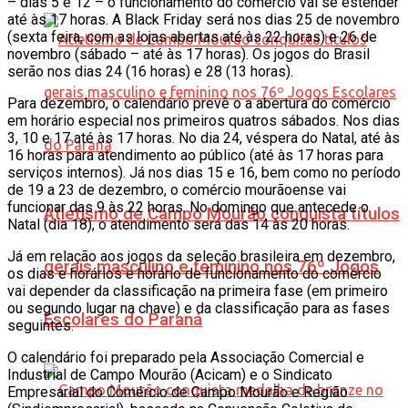
– dias 5 e 12 – o funcionamento do comércio vai se estender
até às 17 horas. A Black Friday será nos dias 25 de novembro
(sexta feira, com as lojas abertas até às 22 horas) e 26 de
novembro (sábado – até às 17 horas). Os jogos do Brasil
serão nos dias 24 (16 horas) e 28 (13 horas).
Para dezembro, o calendário prevê o a abertura do comércio
em horário especial nos primeiros quatros sábados. Nos dias
3, 10 e 17 até às 17 horas. No dia 24, véspera do Natal, até às
16 horas para atendimento ao público (até às 17 horas para
serviços internos). Já nos dias 15 e 16, bem como no período
de 19 a 23 de dezembro, o comércio mourãoense vai
funcionar das 9 às 22 horas. No domingo que antecede o
Atletismo de Campo Mourão conquista títulos
Natal (dia 18), o atendimento será das 14 às 20 horas.
Já em relação aos jogos da seleção brasileira em dezembro,
gerais masculino e feminino nos 76º Jogos
os dias e horários e horário de funcionamento do comércio
vai depender da classificação na primeira fase (em primeiro
ou segundo lugar na chave) e da classificação para as fases
Escolares do Paraná
seguintes.
O calendário foi preparado pela Associação Comercial e
Industrial de Campo Mourão (Acicam) e o Sindicato
Empresarial do Comércio de Campo Mourão e Região