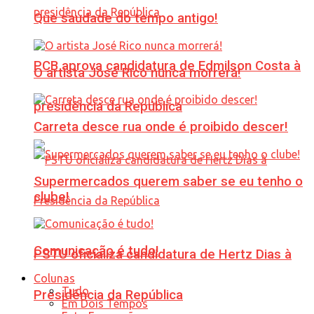
Que saudade do tempo antigo!
PCB aprova candidatura de Edmilson Costa à
O artista José Rico nunca morrerá!
presidência da República
Carreta desce rua onde é proibido descer!
Supermercados querem saber se eu tenho o
clube!
Comunicação é tudo!
PSTU oficializa candidatura de Hertz Dias à
Colunas
Tudo
Presidência da República
Em Dois Tempos