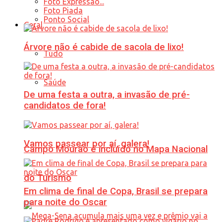
Foto Expressão...
Foto Piada
Ponto Social
Geral
Árvore não é cabide de sacola de lixo!
Tudo
Saúde
De uma festa a outra, a invasão de pré-
candidatos de fora!
Vamos passear por aí, galera!
Campo Mourão é incluído no Mapa Nacional
do Turismo
Em clima de final de Copa, Brasil se prepara
para noite do Oscar