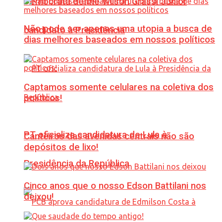
Democrata define Wilson Grassi Júnior
Não pode ser apenas uma utopia a busca de
candidato à Presidência
dias melhores baseados em nossos políticos
Captamos somente celulares na coletiva dos
políticos!
PT oficializa candidatura de Lula à
Canteiros das avenidas centrais não são
depósitos de lixo!
Presidência da República
Cinco anos que o nosso Edson Battilani nos
deixou!