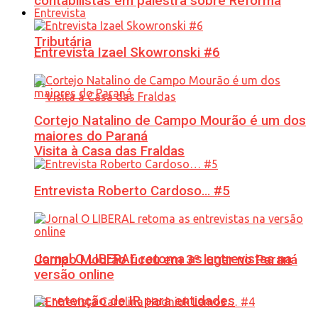
contabilistas em palestra sobre Reforma
Entrevista
Tributária
Entrevista Izael Skowronski #6
Cortejo Natalino de Campo Mourão é um dos
maiores do Paraná
Visita à Casa das Fraldas
Entrevista Roberto Cardoso… #5
Jornal O LIBERAL retoma as entrevistas na
Campo Mourão ficou em 3º lugar no Paraná
versão online
na retenção de IR para entidades