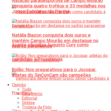
Natação paradesportiva de Campo Mourão
conquista quatro troféus e 33 medalhas nos
Jogos Escolares do Paraná
Natália Biazon conquista dois ouros e
mantém Campo Mourão em destaque no
Avante oficializa Augusto Cury como
xadrez paranaense
candidato à Presidência
Bolão: Nos preparativos para o Jocopar,
atletas do SinConCam são campeões
Opinião
Tudo
Cata-Vento
Editorial
Síntese
Tristeza da Foto