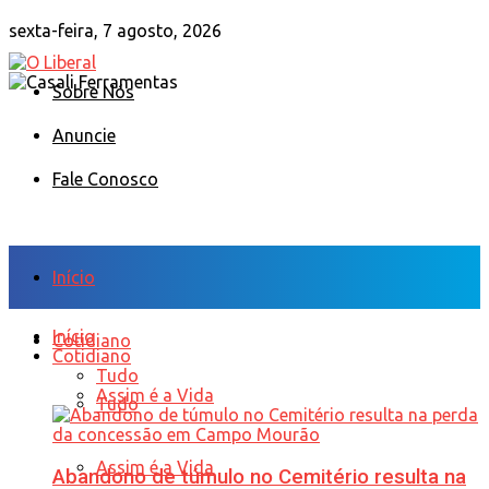
sexta-feira, 7 agosto, 2026
Sobre Nós
Anuncie
Fale Conosco
Início
Início
Cotidiano
Cotidiano
Tudo
Assim é a Vida
Tudo
Assim é a Vida
Abandono de túmulo no Cemitério resulta na