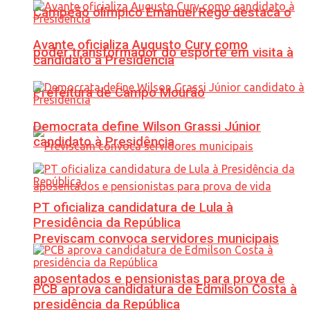
Campeão olímpico Emanuel Rego destaca o
Avante oficializa Augusto Cury como
poder transformador do esporte em visita à
candidato à Presidência
Prefeitura de Campo Mourão
Democrata define Wilson Grassi Júnior
candidato à Presidência
PT oficializa candidatura de Lula à
Presidência da República
Previscam convoca servidores municipais
aposentados e pensionistas para prova de
PCB aprova candidatura de Edmilson Costa à
presidência da República