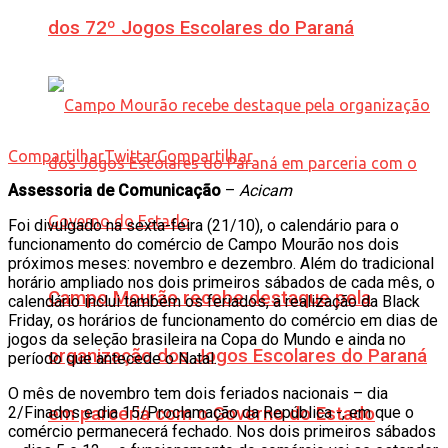
dos 72º Jogos Escolares do Paraná
Compartilhar
Twittar
Compartilhar
Assessoria de Comunicação
–
Acicam
Foi divulgado na sexta-feira (21/10), o calendário para o
funcionamento do comércio de Campo Mourão nos dois
próximos meses: novembro e dezembro. Além do tradicional
horário ampliado nos dois primeiros sábados de cada mês, o
Campo Mourão recebe destaque pela
calendário inclui também os feriados, a realização da Black
Friday, os horários de funcionamento do comércio em dias de
jogos da seleção brasileira na Copa do Mundo e ainda no
organização dos Jogos Escolares do Paraná
período que antecede o Natal.
O mês de novembro tem dois feriados nacionais – dia
2/Finados e dia 15/Proclamação da República -, em que o
em parceria com o Governo do Estado
comércio permanecerá fechado. Nos dois primeiros sábados