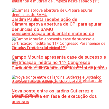
2026
Jardim Paulista recebe ação de
Câmara aprova abertura de CPI para apurar
denúncias do SAMU
conscientização ambiental e mutirão de
limpeza neste sábado (1º)
Campo Mourão apresenta case de sucesso e
certificação inédita no 11º Congresso
Paranaense de Cidades Digitais e Inteligentes
Nova ponte entre os jardins Gutierrez e
Botânico entra em fase de execução dos
acessos