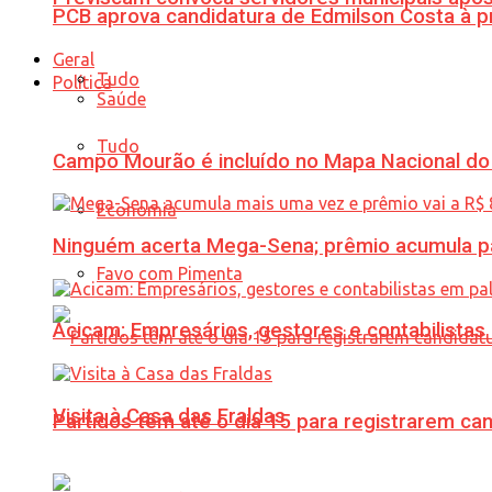
PCB aprova candidatura de Edmilson Costa à p
Geral
Tudo
Política
Saúde
Tudo
Campo Mourão é incluído no Mapa Nacional do
Economia
Ninguém acerta Mega-Sena; prêmio acumula p
Favo com Pimenta
Acicam: Empresários, gestores e contabilistas
Visita à Casa das Fraldas
Partidos têm até o dia 15 para registrarem can