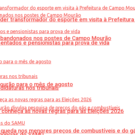
er transformador do esporte em visita à Prefeitu
os abandonados nos postes de Campo Mourão
entados e pensionistas para prova de vida
Mourão para o mês de agosto
didaturas nos tribunais
 conheça as novas regras para as Eleições 2026
queda nos menores preços de combustíveis e do gá
enúncias do SAMU