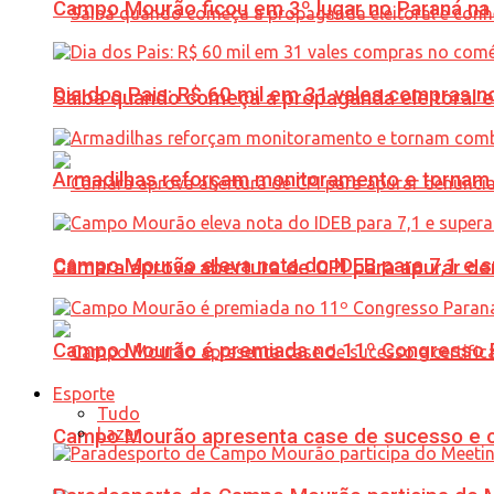
Campo Mourão ficou em 3º lugar no Paraná na 
Dia dos Pais: R$ 60 mil em 31 vales compras
Saiba quando começa a propaganda eleitoral e
Armadilhas reforçam monitoramento e tornam 
Campo Mourão eleva nota do IDEB para 7,1 e s
Câmara aprova abertura de CPI para apurar d
Campo Mourão é premiada no 11º Congresso Pa
Esporte
Tudo
Lazer
Campo Mourão apresenta case de sucesso e cer