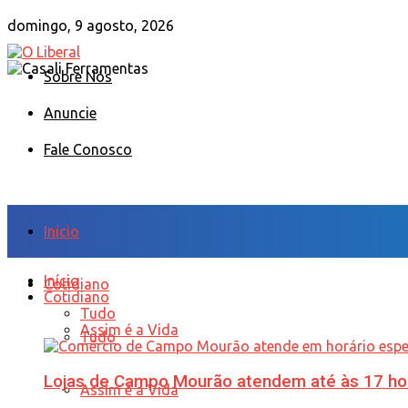
domingo, 9 agosto, 2026
Sobre Nós
Anuncie
Fale Conosco
Início
Início
Cotidiano
Cotidiano
Tudo
Assim é a Vida
Tudo
Lojas de Campo Mourão atendem até às 17 ho
Assim é a Vida