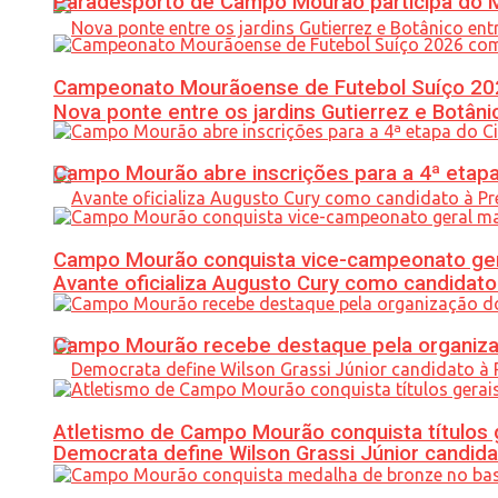
Paradesporto de Campo Mourão participa do M
Campeonato Mourãoense de Futebol Suíço 20
Nova ponte entre os jardins Gutierrez e Botâ
Campo Mourão abre inscrições para a 4ª etapa 
Campo Mourão conquista vice-campeonato gera
Avante oficializa Augusto Cury como candidato
Campo Mourão recebe destaque pela organiza
Atletismo de Campo Mourão conquista títulos 
Democrata define Wilson Grassi Júnior candida