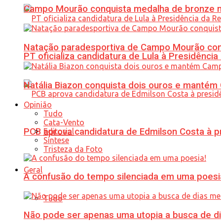
Campo Mourão conquista medalha de bronze no
Natação paradesportiva de Campo Mourão conq
PT oficializa candidatura de Lula à Presidência
Natália Biazon conquista dois ouros e mant
Opinião
Tudo
Cata-Vento
PCB aprova candidatura de Edmilson Costa à p
Editorial
Síntese
Tristeza da Foto
Geral
A confusão do tempo silenciada em uma poesi
Tudo
Não pode ser apenas uma utopia a busca de d