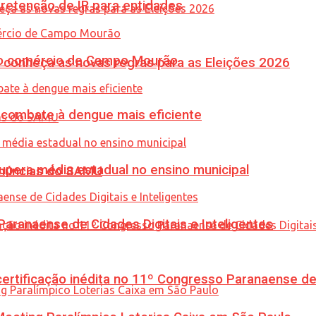
retenção de IR para entidades
 no comércio de Campo Mourão
 conheça as novas regras para as Eleições 2026
combate à dengue mais eficiente
upera média estadual no ensino municipal
enúncias do SAMU
ranaense de Cidades Digitais e Inteligentes
tificação inédita no 11º Congresso Paranaense de C