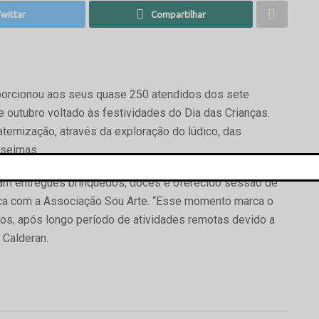
wittar
Compartilhar
oporcionou aos seus quase 250 atendidos dos sete
 outubro voltado às festividades do Dia das Crianças.
ernização, através da exploração do lúdico, das
oseimas.
ram entregues brinquedos, doces e oferecido sessão de
ica com a Associação Sou Arte. “Esse momento marca o
vos, após longo período de atividades remotas devido a
 Calderan.