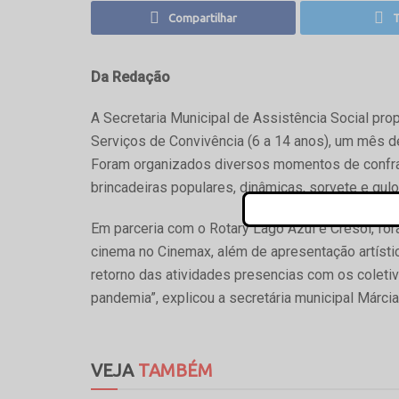
Compartilhar
T
Da Redação
A Secretaria Municipal de Assistência Social pr
Serviços de Convivência (6 a 14 anos), um mês de
Foram organizados diversos momentos de confrat
brincadeiras populares, dinâmicas, sorvete e gul
Em parceria com o Rotary Lago Azul e Cresol, fo
cinema no Cinemax, além de apresentação artíst
retorno das atividades presencias com os coleti
pandemia”, explicou a secretária municipal Márcia
VEJA
TAMBÉM