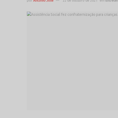
por
Antonio José
22 de outubro de 2021
em
Entrete