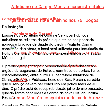
Atletismo de Campo Mourão conquista títulos
Compartilhar
Twittar
Compartilhar
gerais masculino e feminino nos 76º Jogos
Da Redação
Escolares do Paraná
Equipes da Secretaria de Obras e Serviços Públicos
trabalham na reforma do prédio que até no ano passado
abrigou a Unidade de Saúde do Jardim Paulista. Com a
conclusão das obras, o local será utilizado para instalação da
Polícia Científica no Município e também abrigará o Instituto
Médico Legal.
O prédio está passando por adequações para abrigar os
órgãos de segurança do Estado, com troca de portas, forro,
estacionamento, entre outros. O secretário municipal de
Obras e Serviços Públicos, Ireno dos Reis Pereira, acredita
que o serviço deverá ser concluído em pouco mais de 30
dias. O prédio está desocupado desde julho do ano passado,
quando foram concluídas as obras da nova UBS do Jardim
Paulista.
Campo Mourão conquista medalha de bronze
O prefeito Tauillo Tezelli destaca a importância da Polícia