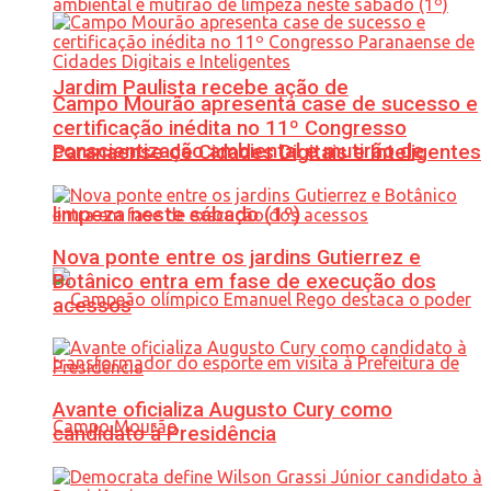
Jardim Paulista recebe ação de
Campo Mourão apresenta case de sucesso e
certificação inédita no 11º Congresso
conscientização ambiental e mutirão de
Paranaense de Cidades Digitais e Inteligentes
limpeza neste sábado (1º)
Nova ponte entre os jardins Gutierrez e
Botânico entra em fase de execução dos
acessos
Avante oficializa Augusto Cury como
candidato à Presidência