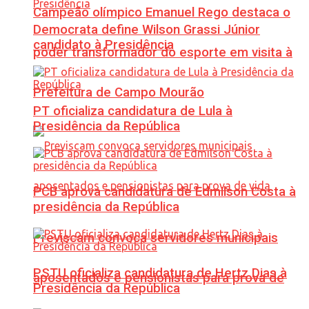
Campeão olímpico Emanuel Rego destaca o
Democrata define Wilson Grassi Júnior
candidato à Presidência
poder transformador do esporte em visita à
Prefeitura de Campo Mourão
PT oficializa candidatura de Lula à
Presidência da República
PCB aprova candidatura de Edmilson Costa à
presidência da República
Previscam convoca servidores municipais
PSTU oficializa candidatura de Hertz Dias à
aposentados e pensionistas para prova de
Presidência da República