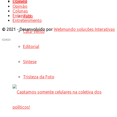
Opinião
Esporte
Opinião
Colunas
Entrevista
Tudo
Entretenimento
© 2021 - Desenvolvido por
Webmundo soluções Interativas
Cata-Vento
Editorial
Síntese
Tristeza da Foto