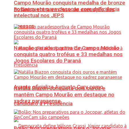
Campo Mourão conquista medalha de bronze
no basquete para pessoas com deficiência
Botânico entra em fase de execução dos
intelectual nos JEPS
acessos
Natação paradesportiva de Campo Mourão
conquista quatro troféus e 33 medalhas nos
Jogos Escolares do Paraná
Avante oficializa Augusto Cury como
Natália Biazon conquista dois ouros e
mantém Campo Mourão em destaque no
xadrez paranaense
candidato à Presidência
Bolão: Nos preparativos para o Jocopar,