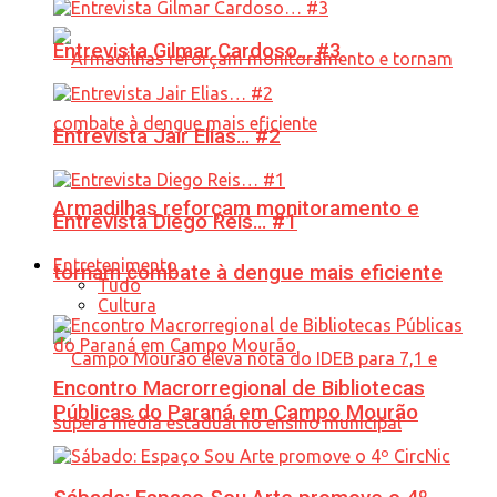
Entrevista Gilmar Cardoso… #3
Entrevista Jair Elias… #2
Armadilhas reforçam monitoramento e
Entrevista Diego Reis… #1
Entretenimento
tornam combate à dengue mais eficiente
Tudo
Cultura
Encontro Macrorregional de Bibliotecas
Públicas do Paraná em Campo Mourão