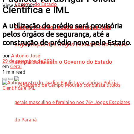
View All Result
Científica e IML
A utilização do prédio será provisória
Campo Mourão recebe destaque pela
pelos órgãos de segurança, até a
construção de prédio novo pelo Estado.
organização dos Jogos Escolares do Paraná
por
Antonio José
29 de setembro de 2021
em parceria com o Governo do Estado
em
Geral
1 min read