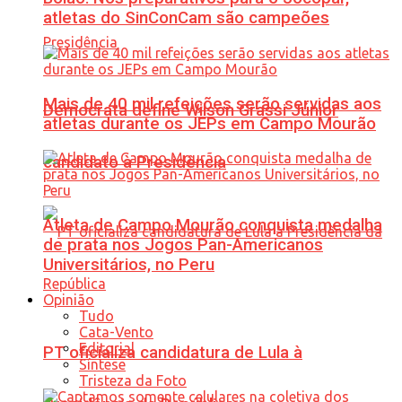
atletas do SinConCam são campeões
Mais de 40 mil refeições serão servidas aos
Democrata define Wilson Grassi Júnior
atletas durante os JEPs em Campo Mourão
candidato à Presidência
Atleta de Campo Mourão conquista medalha
de prata nos Jogos Pan-Americanos
Universitários, no Peru
Opinião
Tudo
Cata-Vento
Editorial
PT oficializa candidatura de Lula à
Síntese
Tristeza da Foto