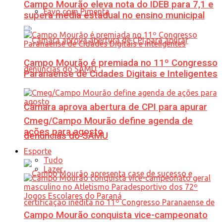
Campo Mourão eleva nota do IDEB para 7,1 e
Favo com Pimenta
supera média estadual no ensino municipal
Campo Mourão é premiada no 11º Congresso
Paranaense de Cidades Digitais e Inteligentes
Câmara aprova abertura de CPI para apurar
Cmeg/Campo Mourão define agenda de
ações para agosto
denúncias do SAMU
Esporte
Tudo
Lazer
Campo Mourão conquista vice-campeonato