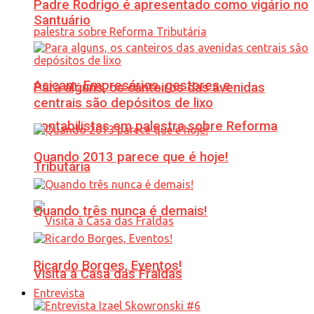
Padre Rodrigo é apresentado como vigário no
Santuário
Acicam: Empresários, gestores e
Para alguns, os canteiros das avenidas
centrais são depósitos de lixo
contabilistas em palestra sobre Reforma
Quando 2013 parece que é hoje!
Tributária
Quando três nunca é demais!
Ricardo Borges, Eventos!
Visita à Casa das Fraldas
Entrevista