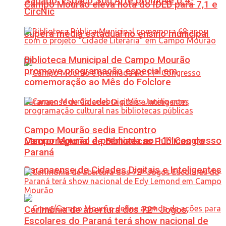
Sábado: Espaço Sou Arte promove o 4º
Campo Mourão eleva nota do IDEB para 7,1 e
CircNic
supera média estadual no ensino municipal
Biblioteca Municipal de Campo Mourão
promove programação especial em
comemoração ao Mês do Folclore
Campo Mourão sedia Encontro
Campo Mourão é premiada no 11º Congresso
Macrorregional de Bibliotecas Públicas do
Paraná
Paranaense de Cidades Digitais e Inteligentes
Cerimônia de abertura dos 72º Jogos
Escolares do Paraná terá show nacional de