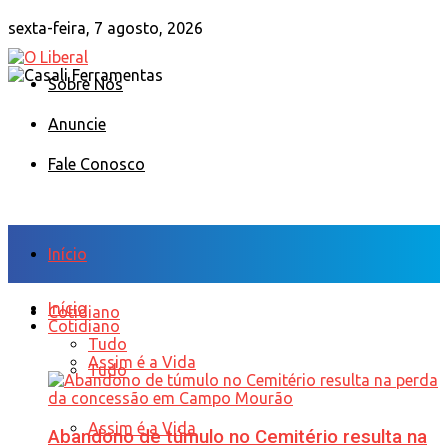
sexta-feira, 7 agosto, 2026
Sobre Nós
Anuncie
Fale Conosco
Início
Início
Cotidiano
Cotidiano
Tudo
Assim é a Vida
Tudo
Assim é a Vida
Abandono de túmulo no Cemitério resulta na