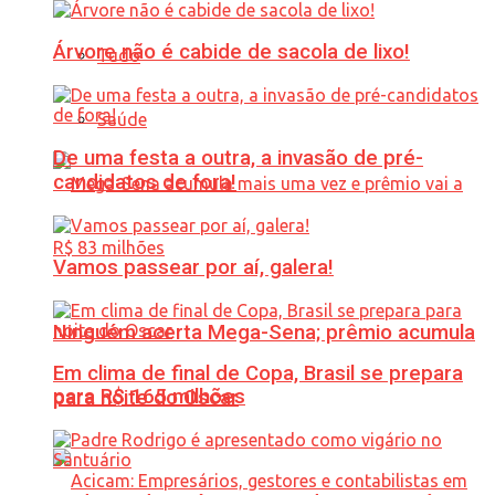
Árvore não é cabide de sacola de lixo!
Tudo
Saúde
De uma festa a outra, a invasão de pré-
candidatos de fora!
Vamos passear por aí, galera!
Ninguém acerta Mega-Sena; prêmio acumula
Em clima de final de Copa, Brasil se prepara
para R$ 165 milhões
para noite do Oscar