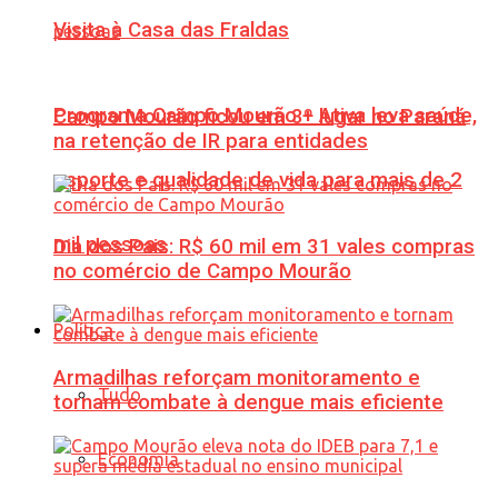
Visita à Casa das Fraldas
Programa Campo Mourão + Ativa leva saúde,
Campo Mourão ficou em 3º lugar no Paraná
na retenção de IR para entidades
esporte e qualidade de vida para mais de 2
mil pessoas
Dia dos Pais: R$ 60 mil em 31 vales compras
no comércio de Campo Mourão
Política
Armadilhas reforçam monitoramento e
Tudo
tornam combate à dengue mais eficiente
Economia