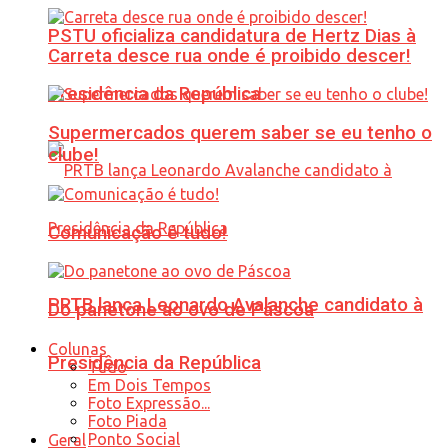
PSTU oficializa candidatura de Hertz Dias à
Carreta desce rua onde é proibido descer!
Presidência da República
Supermercados querem saber se eu tenho o
clube!
Comunicação é tudo!
PRTB lança Leonardo Avalanche candidato à
Do panetone ao ovo de Páscoa
Colunas
Presidência da República
Tudo
Em Dois Tempos
Foto Expressão...
Foto Piada
Ponto Social
Geral