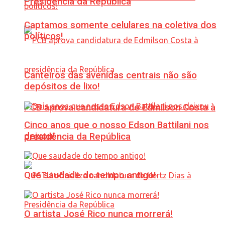
Presidência da República
Captamos somente celulares na coletiva dos
políticos!
Canteiros das avenidas centrais não são
depósitos de lixo!
PCB aprova candidatura de Edmilson Costa à
Cinco anos que o nosso Edson Battilani nos
deixou!
presidência da República
Que saudade do tempo antigo!
O artista José Rico nunca morrerá!