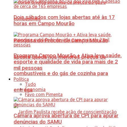
Dois sábados com lojas abertas até às 17
horas em Campo Mourão
Pesquisa do Procon de Campo Mourão
Programa Campo Mourão + Ativa leva saúde,
aponta queda nos menores preços de
esporte e qualidade de vida para mais de 2
mil pessoas
combustíveis e do gás de cozinha para
Política
Tudo
Economia
entrega
Favo com Pimenta
Câmara aprova abertura de CPI para apurar
denúncias do SAMU