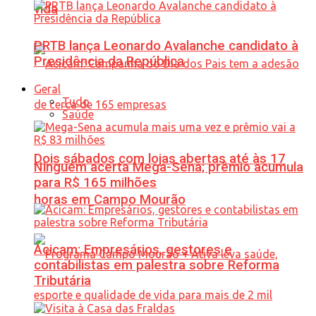
vida
PRTB lança Leonardo Avalanche candidato à
Presidência da República
Geral
Tudo
Saúde
Dois sábados com lojas abertas até às 17
Ninguém acerta Mega-Sena; prêmio acumula
para R$ 165 milhões
horas em Campo Mourão
Acicam: Empresários, gestores e
contabilistas em palestra sobre Reforma
Tributária