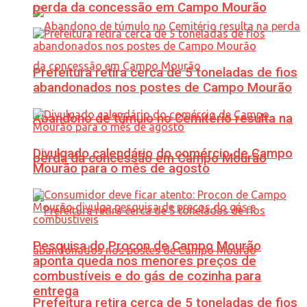
perda da concessão em Campo Mourão
Prefeitura retira cerca de 5 toneladas de fios
abandonados nos postes de Campo Mourão
Abandono de túmulo no Cemitério resulta na
Divulgado calendário do comércio de Campo
perda da concessão em Campo Mourão
Mourão para o mês de agosto
Pesquisa do Procon de Campo Mourão
aponta queda nos menores preços de
combustíveis e do gás de cozinha para
entrega
Prefeitura retira cerca de 5 toneladas de fios