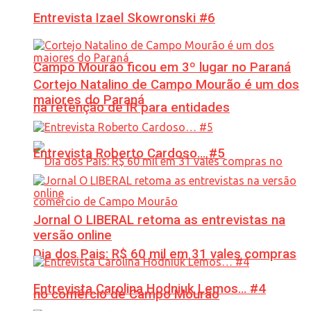
Entrevista Izael Skowronski #6
Campo Mourão ficou em 3º lugar no Paraná
Cortejo Natalino de Campo Mourão é um dos
maiores do Paraná
na retenção de IR para entidades
Entrevista Roberto Cardoso… #5
Jornal O LIBERAL retoma as entrevistas na
versão online
Dia dos Pais: R$ 60 mil em 31 vales compras
Entrevista Carolina Hodniuk Lemos… #4
no comércio de Campo Mourão