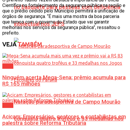
Científica no fortalecimento da segurança pública na região e
no basquete para pessoas com deficiência
que o prédio cedido pelo Município permitirá a unificação de
órgãos de segurança. “É mais uma mostra da boa parceria
que temos com o governo do Estado que vai garantir
intelectual nos JEPS
melhorias nos serviços da segurança pública”, ressaltou o
prefeito.
VEJA
TAMBÉM
Geral
Ninguém acerta Mega-Sena; prêmio acumula para
R$ 165 milhões
Natação paradesportiva de Campo Mourão
Geral
Acicam: Empresários, gestores e contabilistas em
conquista quatro troféus e 33 medalhas nos
palestra sobre Reforma Tributária