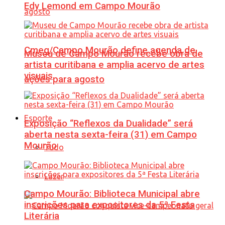
Edy Lemond em Campo Mourão
Cmeg/Campo Mourão define agenda de
Museu de Campo Mourão recebe obra de
artista curitibana e amplia acervo de artes
visuais
ações para agosto
Esporte
Exposição “Reflexos da Dualidade” será
aberta nesta sexta-feira (31) em Campo
Mourão
Tudo
Lazer
Campo Mourão: Biblioteca Municipal abre
inscrições para expositores da 5ª Festa
Literária