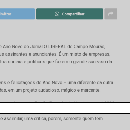
Twittar
Compartilhar
 de Ano Novo do Jornal O LIBERAL de Campo Mourão,
us assinantes e anunciantes. É um misto de empresas,
os sociais e políticos que fazem o grande sucesso da
s e felicitações de Ano Novo – uma diferente da outra
idas, em um projeto audacioso, mágico e marcante.
mo todo mundo, Edição Especial de Natal, isso até 2008,
cou o fato de usarmos o “nascimento de Jesus para
 de assimilar, uma crítica, porém, somente quem tem