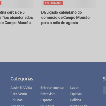
COTIDIANO
etira cerca de 5
Divulgado calendário do
e fios abandonados
comércio de Campo Mourão
 de Campo Mourão
para o mês de agosto
Categorias
S
Assim É A Vida
Entretenimento
Lazer
Cata-Vento
Entrevista
Opinião
Colunas
Esporte
Política