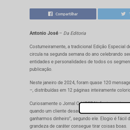
Compartilhar
Antonio José
–
Da Editoria
Costumeiramente, a tradicional Edição Especial
circula na segunda semana do ano celebrando se
entidades e personalidades de todos os segment
publicação.
Neste janeiro de 2024, foram quase 120 mensagen
–, distribuídas em 12 páginas inteiramente color
Curiosamente o Jornal O LIBERAL fazia, assim co
quando um cliente desavisado e mal criado, criti
ganharmos dinheiro”, segundo ele. Elogio é fácil
grandeza de caráter consegue tirar coisas boas.