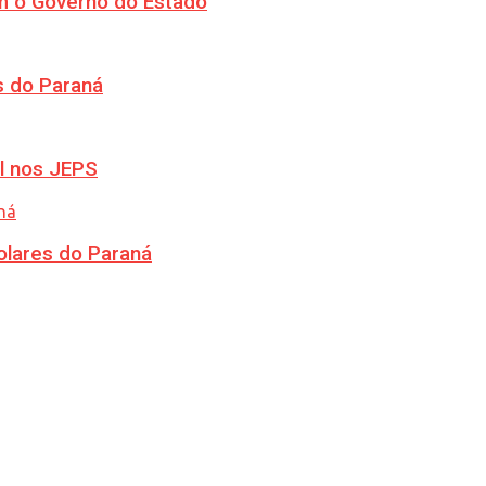
m o Governo do Estado
s do Paraná
l nos JEPS
olares do Paraná