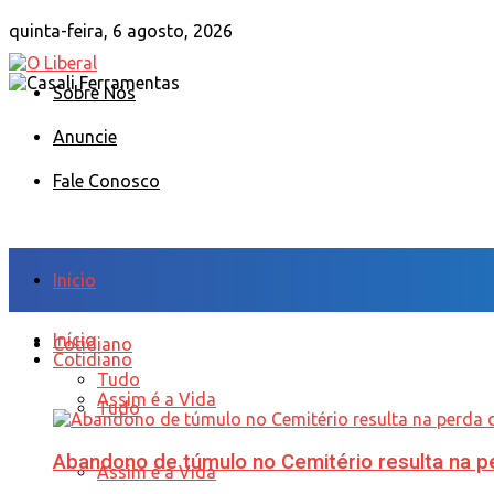
quinta-feira, 6 agosto, 2026
Sobre Nós
Anuncie
Fale Conosco
Início
Início
Cotidiano
Cotidiano
Tudo
Assim é a Vida
Tudo
Abandono de túmulo no Cemitério resulta na
Assim é a Vida