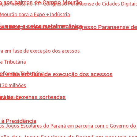
to aos bairros de Campo Mourão
siva para o setor metalmecânico
tificação inédita no 11º Congresso Paranaense de C
eforma Tributária
nico entra em fase de execução dos acessos
ira as dezenas sorteadas
 à Presidência