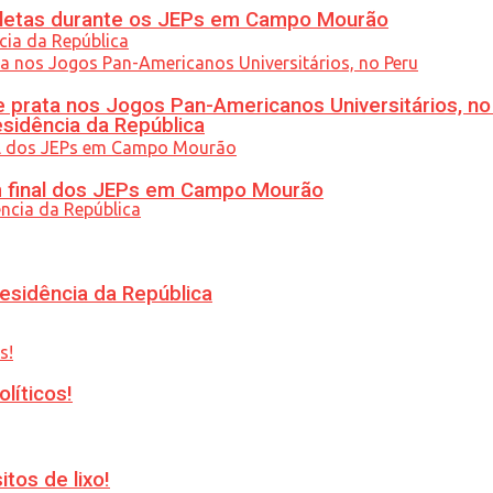
atletas durante os JEPs em Campo Mourão
 prata nos Jogos Pan-Americanos Universitários, no
esidência da República
am final dos JEPs em Campo Mourão
esidência da República
líticos!
tos de lixo!