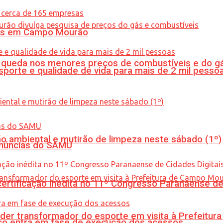
oras em Campo Mourão
queda nos menores preços de combustíveis e do gá
porte e qualidade de vida para mais de 2 mil pesso
ão ambiental e mutirão de limpeza neste sábado (1º)
enúncias do SAMU
tificação inédita no 11º Congresso Paranaense de C
er transformador do esporte em visita à Prefeitu
nico entra em fase de execução dos acessos