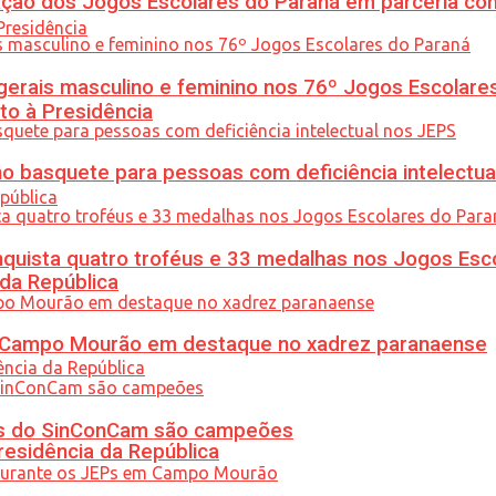
ção dos Jogos Escolares do Paraná em parceria co
gerais masculino e feminino nos 76º Jogos Escolare
to à Presidência
 basquete para pessoas com deficiência intelectua
uista quatro troféus e 33 medalhas nos Jogos Esc
 da República
ém Campo Mourão em destaque no xadrez paranaense
etas do SinConCam são campeões
residência da República