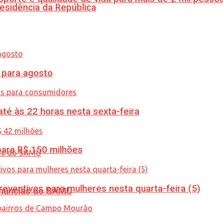
esidência da República
para agosto
té às 22 horas nesta sexta-feira
ara R$ 150 milhões
ventivos para mulheres nesta quarta-feira (5)
enúncias do SAMU