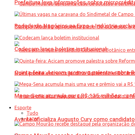
Prefeitura leva informações sobre microcrédi
Rodada de Negócios na Expo + Indústria exclu
Campo Mourão apresenta case de sucesso e cer
Codecam lança boletim institucional
Quinta-feira: Acicam promove palestra sobre R
Nova ponte entre os jardins Gutierrez e Botâ
Mega-Sena acumula para R$ 135 milhões; conf
Esporte
Tudo
Lazer
Avante oficializa Augusto Cury como candidato