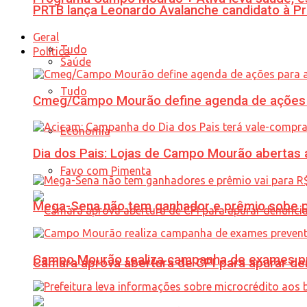
PRTB lança Leonardo Avalanche candidato à Pr
Geral
Tudo
Política
Saúde
Tudo
Cmeg/Campo Mourão define agenda de ações 
Economia
Dia dos Pais: Lojas de Campo Mourão abertas a
Favo com Pimenta
Mega-Sena não tem ganhador e prêmio sobe p
Campo Mourão realiza campanha de exames pre
Câmara aprova abertura de CPI para apurar d