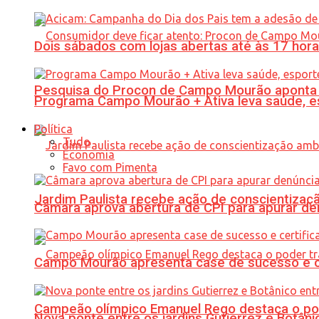
Dois sábados com lojas abertas até às 17 h
Pesquisa do Procon de Campo Mourão aponta 
Programa Campo Mourão + Ativa leva saúde, es
Política
Tudo
Economia
Favo com Pimenta
Jardim Paulista recebe ação de conscientizaç
Câmara aprova abertura de CPI para apurar d
Campo Mourão apresenta case de sucesso e cer
Campeão olímpico Emanuel Rego destaca o pod
Nova ponte entre os jardins Gutierrez e Botâ