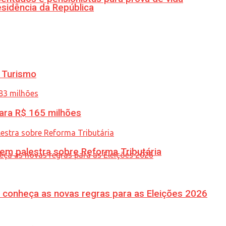
esidência da República
 Turismo
ara R$ 165 milhões
 em palestra sobre Reforma Tributária
 conheça as novas regras para as Eleições 2026