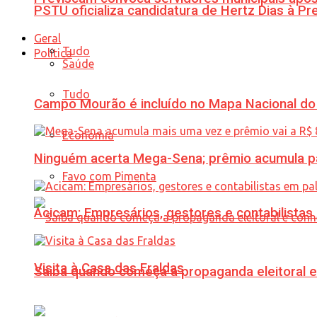
PSTU oficializa candidatura de Hertz Dias à Pr
Geral
Tudo
Política
Saúde
Tudo
Campo Mourão é incluído no Mapa Nacional do
Economia
Ninguém acerta Mega-Sena; prêmio acumula p
Favo com Pimenta
Acicam: Empresários, gestores e contabilistas
Visita à Casa das Fraldas
Saiba quando começa a propaganda eleitoral e