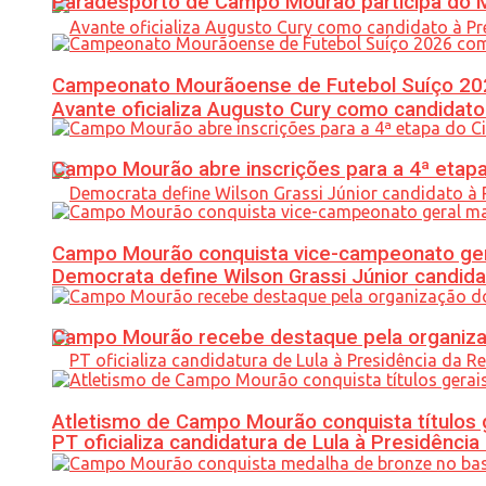
Paradesporto de Campo Mourão participa do M
Campeonato Mourãoense de Futebol Suíço 20
Avante oficializa Augusto Cury como candidato
Campo Mourão abre inscrições para a 4ª etapa 
Campo Mourão conquista vice-campeonato gera
Democrata define Wilson Grassi Júnior candida
Campo Mourão recebe destaque pela organiza
Atletismo de Campo Mourão conquista títulos 
PT oficializa candidatura de Lula à Presidência