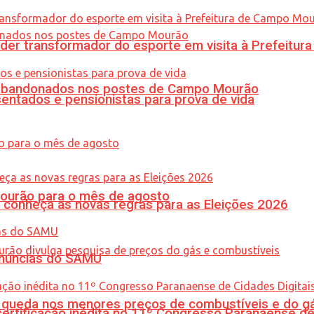
er transformador do esporte em visita à Prefeitu
os abandonados nos postes de Campo Mourão
entados e pensionistas para prova de vida
Mourão para o mês de agosto
 conheça as novas regras para as Eleições 2026
enúncias do SAMU
queda nos menores preços de combustíveis e do gá
tificação inédita no 11º Congresso Paranaense de C