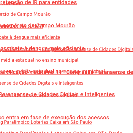
retenção de IR para entidades
 no comércio de Campo Mourão
enúncias do SAMU
combate à dengue mais eficiente
upera média estadual no ensino municipal
tificação inédita no 11º Congresso Paranaense de C
ranaense de Cidades Digitais e Inteligentes
nico entra em fase de execução dos acessos