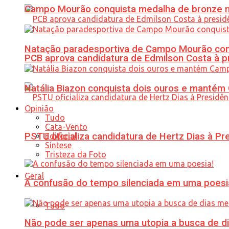
Campo Mourão conquista medalha de bronze no
Natação paradesportiva de Campo Mourão conq
PCB aprova candidatura de Edmilson Costa à p
Natália Biazon conquista dois ouros e mant
Opinião
Tudo
Cata-Vento
PSTU oficializa candidatura de Hertz Dias à Pr
Editorial
Síntese
Tristeza da Foto
Geral
A confusão do tempo silenciada em uma poesi
Tudo
Não pode ser apenas uma utopia a busca de d