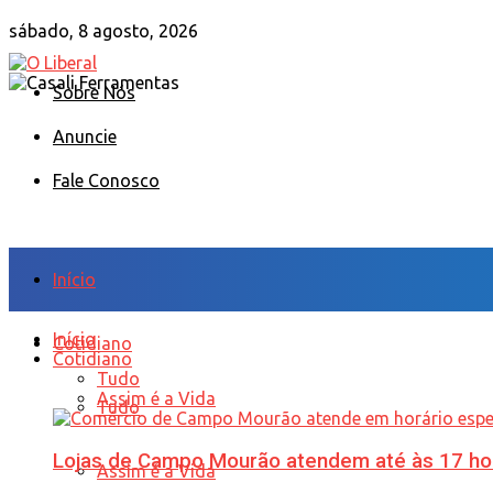
sábado, 8 agosto, 2026
Sobre Nós
Anuncie
Fale Conosco
Início
Início
Cotidiano
Cotidiano
Tudo
Assim é a Vida
Tudo
Lojas de Campo Mourão atendem até às 17 ho
Assim é a Vida