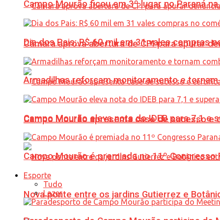
Campo Mourão ficou em 3º lugar no Paraná na 
Dia dos Pais: R$ 60 mil em 31 vales compras
Câmara aprova abertura de CPI para apurar d
Armadilhas reforçam monitoramento e tornam 
Campo Mourão eleva nota do IDEB para 7,1 e s
Campo Mourão apresenta case de sucesso e cer
Campo Mourão é premiada no 11º Congresso Pa
Esporte
Tudo
Lazer
Nova ponte entre os jardins Gutierrez e Botâ