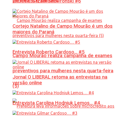
para R$ 150 milhões
Entrevista Izael Skowronski #6
Cortejo Natalino de Campo Mourão é um dos
maiores do Paraná
Entrevista Roberto Cardoso… #5
Campo Mourão realiza campanha de exames
preventivos para mulheres nesta quarta-feira
Jornal O LIBERAL retoma as entrevistas na
versão online
(5)
Entrevista Carolina Hodniuk Lemos… #4