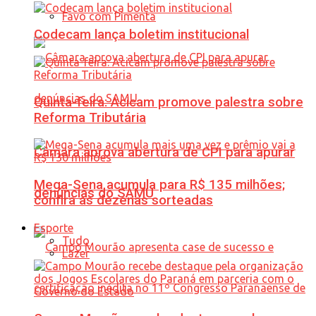
Favo com Pimenta
Codecam lança boletim institucional
Quinta-feira: Acicam promove palestra sobre
Reforma Tributária
Câmara aprova abertura de CPI para apurar
Mega-Sena acumula para R$ 135 milhões;
denúncias do SAMU
confira as dezenas sorteadas
Esporte
Tudo
Lazer