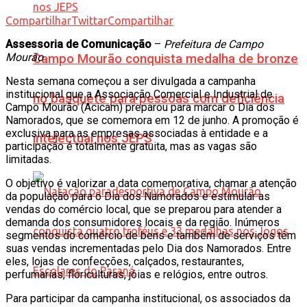
Compartilhar
Twittar
Compartilhar
Assessoria de Comunicação
–
Prefeitura de Campo
Mourão
Campo Mourão conquista medalha de bronze
Nesta semana começou a ser divulgada a campanha
institucional que a Associação Comercial e Industrial de
no basquete para pessoas com deficiência
Campo Mourão (Acicam) preparou para marcar o Dia dos
Namorados, que se comemora em 12 de junho. A promoção é
exclusiva para as empresas associadas à entidade e a
intelectual nos JEPS
participação é totalmente gratuita, mas as vagas são
limitadas.
O objetivo é valorizar a data comemorativa, chamar a atenção
da população para o Dia dos Namorados e estimular as
vendas do comércio local, que se preparou para atender a
demanda dos consumidores locais e da região. Inúmeros
segmentos do comércio de bens e também de serviços têm
suas vendas incrementadas pelo Dia dos Namorados. Entre
eles, lojas de confecções, calçados, restaurantes,
perfumarias, floriculturas, jóias e relógios, entre outros.
Para participar da campanha institucional, os associados da