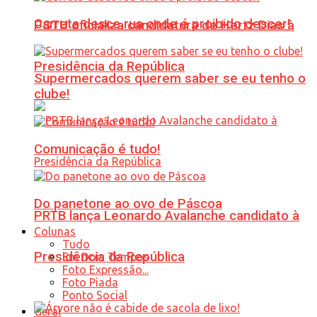
Carreta desce rua onde é proibido descer!
PSTU oficializa candidatura de Hertz Dias à
Presidência da República
Supermercados querem saber se eu tenho o
clube!
Comunicação é tudo!
Do panetone ao ovo de Páscoa
PRTB lança Leonardo Avalanche candidato à
Colunas
Tudo
Presidência da República
Em Dois Tempos
Foto Expressão...
Foto Piada
Ponto Social
Geral