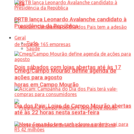
vida
PRTB lança Leonardo Avalanche candidato à
Presidência da República
Geral
Tudo
Saúde
Dois sábados com lojas abertas até às 17
Cmeg/Campo Mourão define agenda de
ações para agosto
horas em Campo Mourão
Dia dos Pais: Lojas de Campo Mourão abertas
até às 22 horas nesta sexta-feira