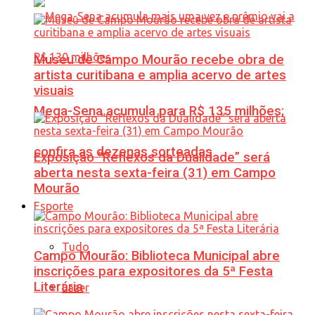
Museu de Campo Mourão recebe obra de
artista curitibana e amplia acervo de artes
visuais
Mega-Sena acumula para R$ 135 milhões;
confira as dezenas sorteadas
Exposição “Reflexos da Dualidade” será
aberta nesta sexta-feira (31) em Campo
Mourão
Esporte
Tudo
Campo Mourão: Biblioteca Municipal abre
inscrições para expositores da 5ª Festa
Literária
Lazer