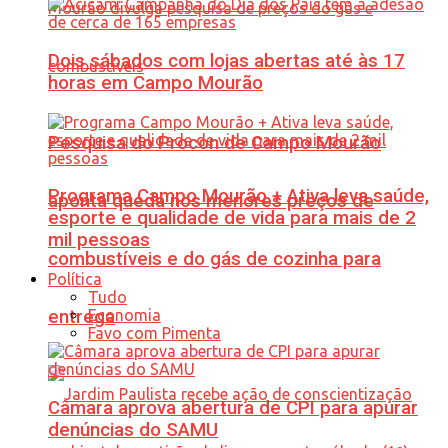
Dois sábados com lojas abertas até às 17
horas em Campo Mourão
Pesquisa do Procon de Campo Mourão
Programa Campo Mourão + Ativa leva saúde,
aponta queda nos menores preços de
esporte e qualidade de vida para mais de 2
mil pessoas
combustíveis e do gás de cozinha para
Política
Tudo
Economia
entrega
Favo com Pimenta
Câmara aprova abertura de CPI para apurar
denúncias do SAMU