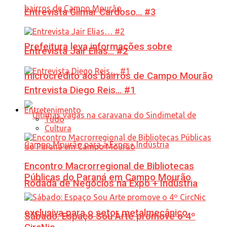
Entrevista Gilmar Cardoso… #3
Prefeitura leva informações sobre
Entrevista Jair Elias… #2
microcrédito aos bairros de Campo Mourão
Entrevista Diego Reis… #1
Entretenimento
Tudo
Cultura
Encontro Macrorregional de Bibliotecas
Públicas do Paraná em Campo Mourão
Rodada de Negócios na Expo + Indústria
exclusiva para o setor metalmecânico
Sábado: Espaço Sou Arte promove o 4º