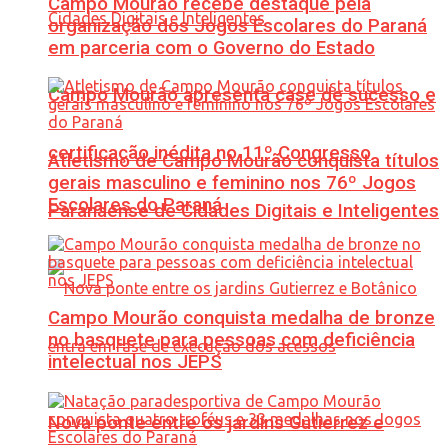
Campo Mourão recebe destaque pela
organização dos Jogos Escolares do Paraná
em parceria com o Governo do Estado
Campo Mourão apresenta case de sucesso e
certificação inédita no 11º Congresso
Atletismo de Campo Mourão conquista títulos
gerais masculino e feminino nos 76º Jogos
Escolares do Paraná
Paranaense de Cidades Digitais e Inteligentes
Campo Mourão conquista medalha de bronze
no basquete para pessoas com deficiência
intelectual nos JEPS
Nova ponte entre os jardins Gutierrez e