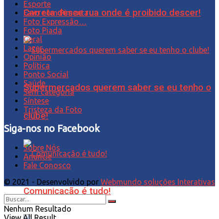
Esporte
Carreta desce rua onde é proibido descer!
Favo com Pimenta
Foto Expressão…
Foto Piada
Geral
Lazer
Opinião
Política
Ponto Social
Saúde
Supermercados querem saber se eu tenho o
Sem categoria
Síntese
Tristeza da Foto
clube!
Siga-nos no Facebook
Sobre Nós
Anuncie
Fale Conosco
© 2021 - Desenvolvido por
Webmundo soluções Interativas
Comunicação é tudo!
Nenhum Resultado
View All Result