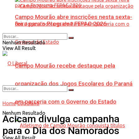
Campo Mourão abre inscrições nesta sexta-
feira para o Programa FEPAC 2026
Nenhum Resultado
View All Result
Campo Mourão recebe destaque pela
organização dos Jogos Escolares do Paraná
em parceria com o Governo do Estado
Home
Cotidiano
Nenhum Resultado
Acicam divulga campanha
para o Dia dos Namorados
View All Result