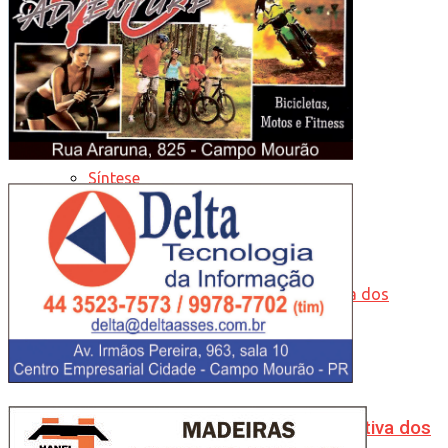
Tudo
Cata-Vento
Editorial
Síntese
Tristeza da Foto
Captamos somente celulares na coletiva dos