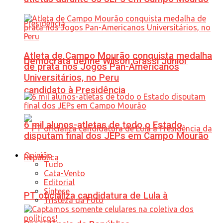
Atleta de Campo Mourão conquista medalha
Democrata define Wilson Grassi Júnior
de prata nos Jogos Pan-Americanos
Universitários, no Peru
candidato à Presidência
6 mil alunos-atletas de todo o Estado
disputam final dos JEPs em Campo Mourão
Opinião
Tudo
Cata-Vento
Editorial
Síntese
PT oficializa candidatura de Lula à
Tristeza da Foto