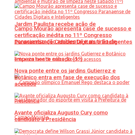
Jardim Paulista recebe ação de
Campo Mourão apresenta case de sucesso e
certificação inédita no 11º Congresso
conscientização ambiental e mutirão de
Paranaense de Cidades Digitais e Inteligentes
limpeza neste sábado (1º)
Nova ponte entre os jardins Gutierrez e
Botânico entra em fase de execução dos
acessos
Avante oficializa Augusto Cury como
candidato à Presidência