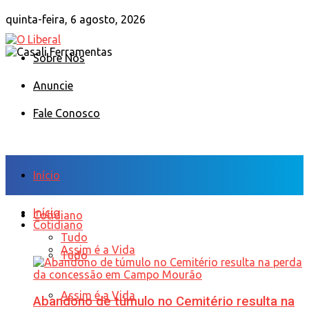
quinta-feira, 6 agosto, 2026
Sobre Nós
Anuncie
Fale Conosco
Início
Início
Cotidiano
Cotidiano
Tudo
Assim é a Vida
Tudo
Assim é a Vida
Abandono de túmulo no Cemitério resulta na