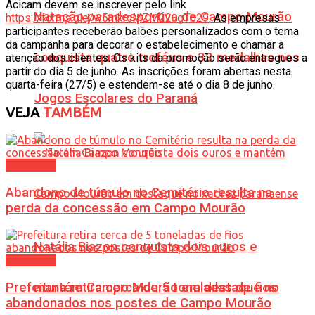
Acicam devem se inscrever pelo link
Natação paradesportiva de Campo Mourão
https://forms.gle/w5mkrcMZM22ugTb29
. As empresas
participantes receberão balões personalizados com o tema
da campanha para decorar o estabelecimento e chamar a
conquista quatro troféus e 33 medalhas nos
atenção dos clientes. Os kits da promoção serão entregues a
partir do dia 5 de junho. As inscrições foram abertas nesta
quarta-feira (27/5) e estendem-se até o dia 8 de junho.
Jogos Escolares do Paraná
VEJA
TAMBÉM
Cotidiano
Abandono de túmulo no Cemitério resulta na
perda da concessão em Campo Mourão
Natália Biazon conquista dois ouros e
Cotidiano
Prefeitura retira cerca de 5 toneladas de fios
mantém Campo Mourão em destaque no
abandonados nos postes de Campo Mourão