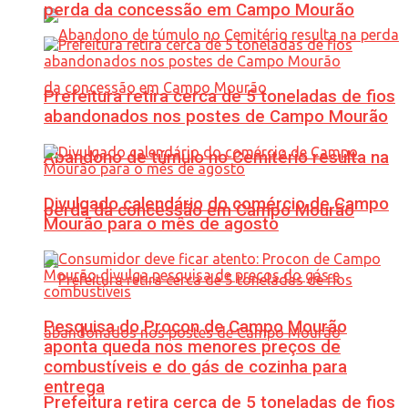
perda da concessão em Campo Mourão
Prefeitura retira cerca de 5 toneladas de fios
abandonados nos postes de Campo Mourão
Abandono de túmulo no Cemitério resulta na
Divulgado calendário do comércio de Campo
perda da concessão em Campo Mourão
Mourão para o mês de agosto
Pesquisa do Procon de Campo Mourão
aponta queda nos menores preços de
combustíveis e do gás de cozinha para
entrega
Prefeitura retira cerca de 5 toneladas de fios