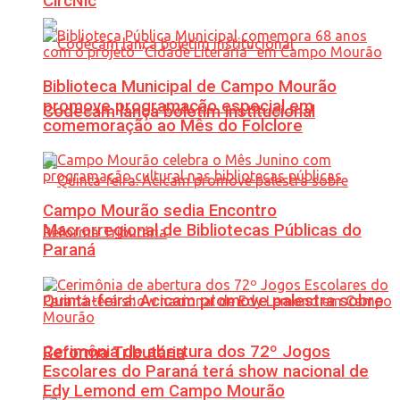
CircNic
Biblioteca Municipal de Campo Mourão
promove programação especial em
Codecam lança boletim institucional
comemoração ao Mês do Folclore
Campo Mourão sedia Encontro
Macrorregional de Bibliotecas Públicas do
Paraná
Quinta-feira: Acicam promove palestra sobre
Cerimônia de abertura dos 72º Jogos
Reforma Tributária
Escolares do Paraná terá show nacional de
Edy Lemond em Campo Mourão