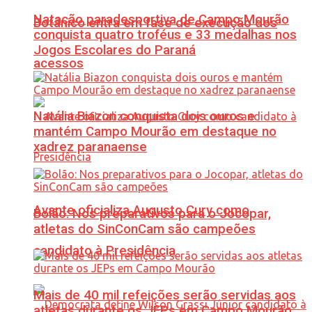
Natação paradesportiva de Campo Mourão
Botânico entra em fase de execução dos
conquista quatro troféus e 33 medalhas nos
Jogos Escolares do Paraná
acessos
Natália Biazon conquista dois ouros e
mantém Campo Mourão em destaque no
xadrez paranaense
Avante oficializa Augusto Cury como
Bolão: Nos preparativos para o Jocopar,
atletas do SinConCam são campeões
candidato à Presidência
Mais de 40 mil refeições serão servidas aos
atletas durante os JEPs em Campo Mourão