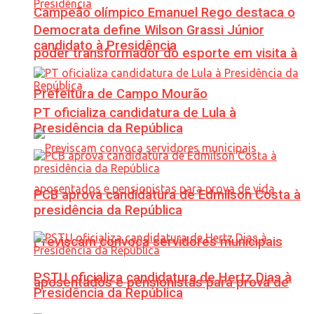
Campeão olímpico Emanuel Rego destaca o
Democrata define Wilson Grassi Júnior
candidato à Presidência
poder transformador do esporte em visita à
Prefeitura de Campo Mourão
PT oficializa candidatura de Lula à
Presidência da República
PCB aprova candidatura de Edmilson Costa à
presidência da República
Previscam convoca servidores municipais
PSTU oficializa candidatura de Hertz Dias à
aposentados e pensionistas para prova de
Presidência da República