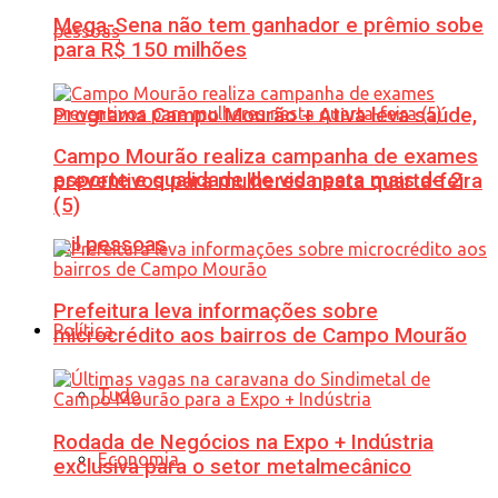
Mega-Sena não tem ganhador e prêmio sobe
para R$ 150 milhões
Programa Campo Mourão + Ativa leva saúde,
Campo Mourão realiza campanha de exames
esporte e qualidade de vida para mais de 2
preventivos para mulheres nesta quarta-feira
(5)
mil pessoas
Prefeitura leva informações sobre
Política
microcrédito aos bairros de Campo Mourão
Tudo
Rodada de Negócios na Expo + Indústria
Economia
exclusiva para o setor metalmecânico