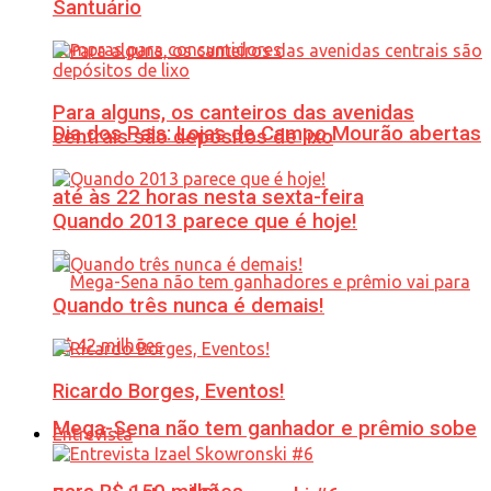
Santuário
Para alguns, os canteiros das avenidas
Dia dos Pais: Lojas de Campo Mourão abertas
centrais são depósitos de lixo
até às 22 horas nesta sexta-feira
Quando 2013 parece que é hoje!
Quando três nunca é demais!
Ricardo Borges, Eventos!
Mega-Sena não tem ganhador e prêmio sobe
Entrevista